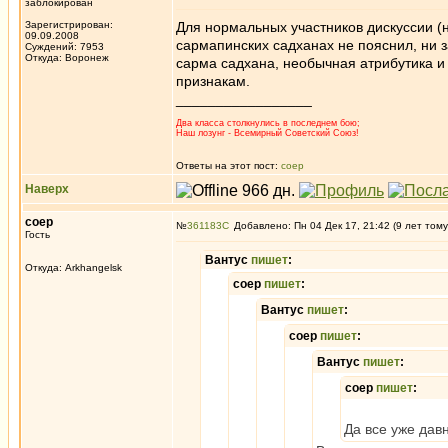
заблокирован
Зарегистрирован:
Для нормальных участников дискуссии (н
09.09.2008
сармапинских садханах не пояснил, ни 
Суждений: 7953
Откуда: Воронеж
сарма садхана, необычная атрибутика и
признакам.
_________________
Два класса столкнулись в последнем бою;
Наш лозунг - Всемирный Советский Союз!
Ответы на этот пост:
соер
Наверх
соер
№
361183
Добавлено: Пн 04 Дек 17, 21:42 (9 лет тому
Гость
Вантус
пишет
:
Откуда: Arkhangelsk
соер
пишет
:
Вантус
пишет
:
соер
пишет
:
Вантус
пишет
:
соер
пишет
:
Да все уже дав