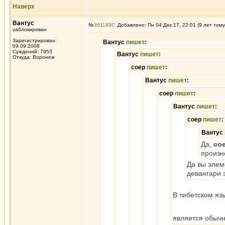
Наверх
Вантус
№
361189
Добавлено: Пн 04 Дек 17, 22:01 (9 лет тому
заблокирован
Зарегистрирован:
Вантус
пишет
:
09.09.2008
Суждений: 7953
Вантус
пишет
:
Откуда: Воронеж
соер
пишет
:
Вантус
пишет
:
соер
пишет
:
Вантус
пишет
:
соер
пишет
:
Вантус
Да,
со
произн
Да вы элем
девангари 
В тибетском яз
является обычны