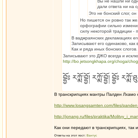
Вы не нашли ни одно
дали ответа ни на 
Это не бонский слог, он
Но пишется он ровно так же. 
орфографии сильно изменила
силу некоторой традиции - п
В ваджраянских декламациях его
Записывают его одинаково, как 
Как и ряда иных бонских слогов.
Записывают это ДЖО всегда и исклю
http://bo.jetsongkhapa.org/choga/cho
བྷྱོཿ རཀྨོ་བྷྱོ། རཀྨོ་བྷྱོ། བྷྱོཿ རཀྨ
В транскрипциях мантры Палден Лхамо 
http://www.losangsamten.com/files/pande
http://jonang.ru/files/praktika/Molitvy_i_man
Как они передают в транскрипциях, так и
Ответы на этот пост:
Вантус