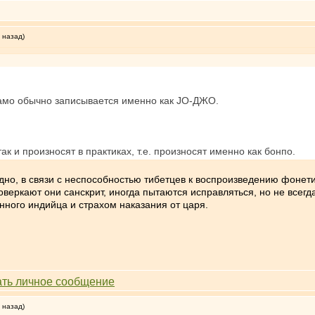
 назад)
амо обычно записывается именно как JO-ДЖО.
ак и произносят в практиках, т.е. произносят именно как бонпо.
одно, в связи с неспособностью тибетцев к воспроизведению фонети
коверкают они санскрит, иногда пытаются исправляться, но не всегд
нного индийца и страхом наказания от царя.
 назад)