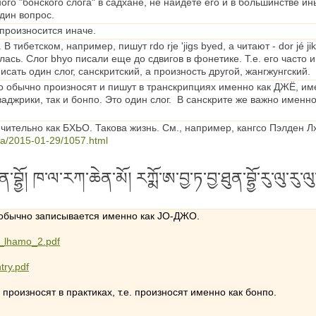
го "бонского слога" в садхане, не найдете его и в большинстве ин
один вопрос.
 произносится иначе.
В тибетском, например, пишут rdo rje 'jigs byed, а читают - dor jé 
сь. Слог bhyo писали еще до сдвигов в фонетике. Т.е. его часто и
исать один слог, санскритский, а произность другой, жангжунгский.
 обычно произносят и пишут в транскрипциях именно как ДЖЁ, именн
ваджрики, так и бонпо. Это один слог. В санскрите же важно именн
чительно как БХЬО. Такова жизнь. См., например, кангсо Пэлден 
ga/2015-01-29/1057.html
ོ་ཐུན་བྷྱོ། ཁ་ལ་རཀ་ཆེན་མོ། རཀྨོ་ཨ་བྱ་ཏ་བྱ་ཐུན་བྷྱོ་རུ་ལུ་རུ་ལུ་ཧཱུཾ་
обычно записывается именно как JO-ДЖО.
n_lhamo_2.pdf
try.pdf
 произносят в практиках, т.е. произносят именно как бонпо.