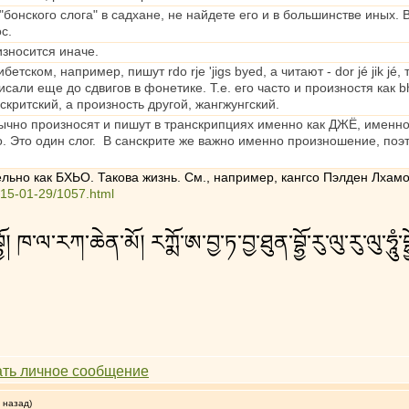
бонского слога" в садхане, не найдете его и в большинстве иных. 
с.
износится иначе.
бетском, например, пишут rdo rje 'jigs byed, а читают - dor jé jik
сали еще до сдвигов в фонетике. Т.е. его часто и произностя как 
нскритский, а произность другой, жангжунгский.
чно произносят и пишут в транскрипциях именно как ДЖЁ, именно ка
по. Это один слог. В санскрите же важно именно произношение, поэт
льно как БХЬО. Такова жизнь. См., например, кангсо Пэлден Лхам
015-01-29/1057.html
ན་བྷྱོ། ཁ་ལ་རཀ་ཆེན་མོ། རཀྨོ་ཨ་བྱ་ཏ་བྱ་ཐུན་བྷྱོ་རུ་ལུ་རུ་ལུ་ཧཱུཾ་བྷྱོ་
 назад)