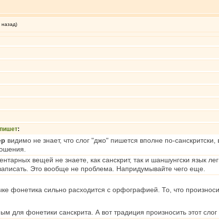
 назад)
пишет
:
ер
видимо не знает, что слог "джо" пишется вполне по-санскритски,
ошения.
ентарных вещей не знаете, как санскрит, так и шаншунгски язык л
записать. Это вообще не проблема. Напридумывайте чего еще.
ыке фонетика сильно расходится с орфографией. То, что произносит
м для фонетики санскрита. А вот традиция произносить этот слог ка