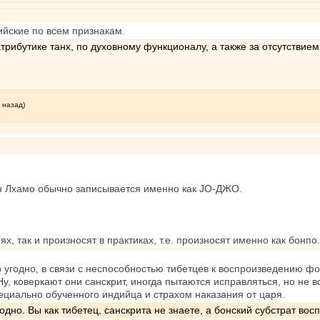
ийские по всем признакам.
трибутике танх, по духовному функционалу, а также за отсутстви
 назад)
н Лхамо обычно записывается именно как JO-ДЖО.
х, так и произносят в практиках, т.е. произносят именно как бонпо.
о угодно, в связи с неспособностью тибетцев к воспроизведению фо
Ну, коверкают они санскрит, иногда пытаются исправляться, но не вс
ециально обученного индийца и страхом наказания от царя.
угодно. Вы как тибетец, санскрита не знаете, а бонский субстрат во