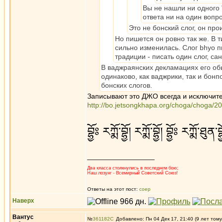
Вы не нашли ни одного "
ответа ни на один вопро
Это не бонский слог, он про
Но пишется он ровно так же. В ти
сильно изменилась. Слог bhyo пи
традиции - писать один слог, са
В ваджраянских декламациях его обы
одинаково, как ваджрики, так и бон
бонских слогов.
Записывают это ДЖО всегда и исключите
http://bo.jetsongkhapa.org/choga/choga/2
བྷྱོཿ རཀྨོ་བྷྱོ། རཀྨོ་བྷྱོ། བྷྱོཿ རཀྨོ་ཐུ
_________________
Два класса столкнулись в последнем бою;
Наш лозунг - Всемирный Советский Союз!
Ответы на этот пост:
соер
Наверх
Вантус
№
361182
Добавлено: Пн 04 Дек 17, 21:40 (9 лет тому