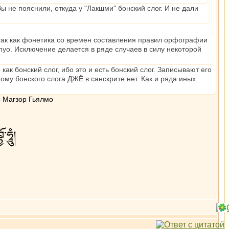
Вы не пояснили, откуда у "Лакшми" бонский слог. И не дали
 jé, так как фонетика со времен составления правил орфографии
bhyo. Исключение делается в ряде случаев в силу некоторой
к бонский слог, ибо это и есть бонский слог. Записывают его
ому бонского слога ДЖЁ в санскрите нет. Как и ряда иных
о Магзор Гьялмо
ཧཱུཾ།