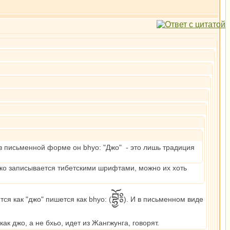
 в письменной форме он bhyo: "Джо" - это лишь традиция
егко записывается тибетскими шрифтами, можно их хоть
བྷྱོ༔
ся как "джо" пишется как bhyo: (
). И в письменном виде
к джо, а не бхьо, идет из Жангжунга, говорят.