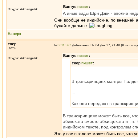
Вантус
пишет
:
Откуда: Arkhangelsk
А иные виды Шри Дэви - вполне инд
Они вообще не индийские, по внешней а
бухайте дальше
Наверх
соер
№
361187
Добавлено: Пн 04 Дек 17, 21:48 (9 лет тому
Гость
Вантус
пишет
:
Откуда: Arkhangelsk
соер
пишет
:
В транскрипциях мантры Палде
...
Как они передают в транскрипция
В транскрипциях может быть все, чт
абикеката вместо абхищеката и т.п. 
индийском тексте, под контролем сп
Это у вас в голове может быть все, что 