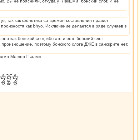
ых. Вы не пояснили, откуда у "Лакшми" бонский слог. И не
jik jé, так как фонетика со времен составления правил
 произностя как bhyo. Исключение делается в ряде случаев в
о как бонский слог, ибо это и есть бонский слог.
о произношение, поэтому бонского слога ДЖЁ в санскрите нет.
Лхамо Магзор Гьялмо
བྷྱོ་ཧཱུཾ།