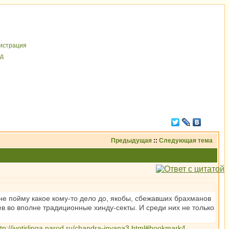
иcтрaция
д
Предыдущая
::
Следующая тема
не пойму какое кому-то дело до, якобы, сбежавших брахманов
в во вполне традиционные хинду-секты. И среди них не только
ttp://jyotirlinga.narod.ru/chandra-jnyana3.html#bookmark4