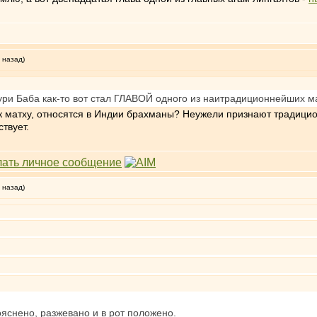
 назад)
ури Баба как-то вот стал ГЛАВОЙ одного из наитрадиционнейших м
им к матху, относятся в Индии брахманы? Неужели признают традиц
твует.
 назад)
ояснено, разжевано и в рот положено.