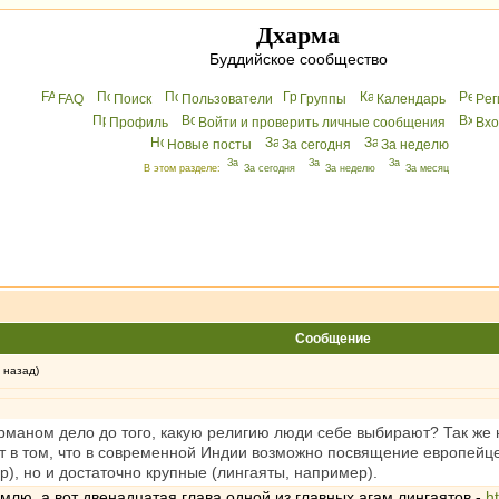
Дхарма
Буддийское сообщество
FAQ
Поиск
Пользователи
Группы
Календарь
Peг
Профиль
Войти и проверить личные сообщения
Вхo
Новые посты
За сегодня
За неделю
В этом разделе:
За сегодня
За неделю
За месяц
Сообщение
 назад)
ерманом дело до того, какую религию люди себе выбирают? Так же 
т в том, что в современной Индии возможно посвящение европейце
р), но и достаточно крупные (лингаяты, например).
млю, а вот двенадцатая глава одной из главных агам лингаятов -
h