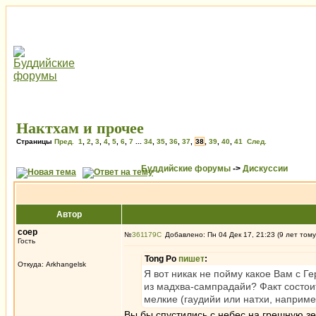
Нактхам и прочее
Страницы
Пред.
1
,
2
,
3
,
4
,
5
,
6
,
7
...
34
,
35
,
36
,
37
,
38
,
39
,
40
,
41
След.
Буддийские форумы
->
Дискуссии
Автор
соер
№
361179
Добавлено: Пн 04 Дек 17, 21:23 (9 лет тому
Гость
Tong Po
пишет
:
Откуда: Arkhangelsk
Я вот никак не пойму какое Вам с Г
из мадхва-сампрадайи? Факт состои
мелкие (гаудийи или натхи, наприме
Вы бы спустились с небес на грешную зе