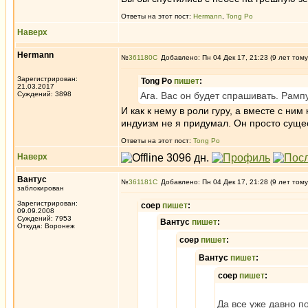
Ответы на этот пост:
Hermann
,
Tong Po
Наверх
Hermann
№
361180
Добавлено: Пн 04 Дек 17, 21:23 (9 лет тому
Зарегистрирован:
Tong Po
пишет
:
21.03.2017
Суждений: 3898
Ага. Вас он будет спрашивать. Рамп
И как к нему в роли гуру, а вместе с н
индуизм не я придумал. Он просто сущес
Ответы на этот пост:
Tong Po
Наверх
Вантус
№
361181
Добавлено: Пн 04 Дек 17, 21:28 (9 лет тому
заблокирован
Зарегистрирован:
соер
пишет
:
09.09.2008
Суждений: 7953
Вантус
пишет
:
Откуда: Воронеж
соер
пишет
:
Вантус
пишет
:
соер
пишет
:
Да все уже давно п