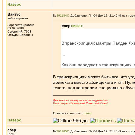
Наверх
Вантус
№
361184
Добавлено: Пн 04 Дек 17, 21:46 (9 лет тому
заблокирован
Зарегистрирован:
соер
пишет
:
09.09.2008
Суждений: 7953
Откуда: Воронеж
В транскрипциях мантры Палден Лх
...
Как они передают в транскрипциях, т
В транскрипциях может быть все, что уг
абикеката вместо абхищеката и т.п. Ну, 
тексте, под контролем специально обуче
_________________
Два класса столкнулись в последнем бою;
Наш лозунг - Всемирный Советский Союз!
Ответы на этот пост:
соер
Наверх
соер
№
361185
Добавлено: Пн 04 Дек 17, 21:46 (9 лет тому
Гость