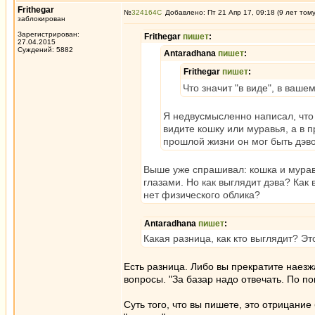
Frithegar
№
324164
Добавлено: Пт 21 Апр 17, 09:18 (9 лет том
заблокирован
Зарегистрирован:
Frithegar
пишет
:
27.04.2015
Суждений: 5882
Antaradhana
пишет
:
Frithegar
пишет
:
Что значит "в виде", в ваш
Я недвусмысленно написал, что э
видите кошку или муравья, а в 
прошлой жизни он мог быть дэвом
Выше уже спрашивал: кошка и мура
глазами. Но как выглядит дэва? Как 
нет физического облика?
Antaradhana
пишет
:
Какая разница, как кто выглядит? Э
Есть разница. Либо вы прекратите наезжа
вопросы. "За базар надо отвечать. По п
Суть того, что вы пишете, это отрицание