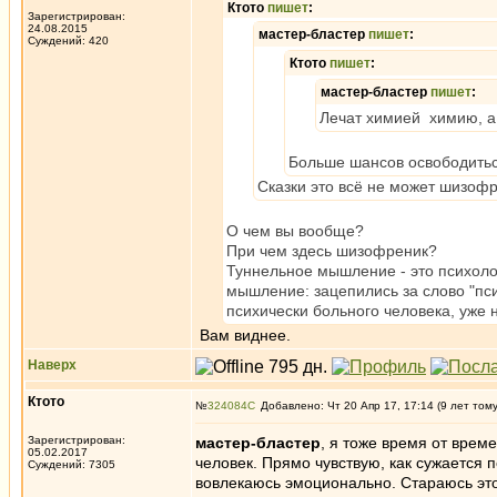
Ктото
пишет
:
Зарегистрирован:
24.08.2015
мастер-бластер
пишет
:
Суждений: 420
Ктото
пишет
:
мастер-бластер
пишет
:
Лечат химией химию, а 
Больше шансов освободиться 
Сказки это всё не может шизофр
О чем вы вообще?
При чем здесь шизофреник?
Туннельное мышление - это психоло
мышление: зацепились за слово "пси
психически больного человека, уже 
Вам виднее.
Наверх
Ктото
№
324084
Добавлено: Чт 20 Апр 17, 17:14 (9 лет том
Зарегистрирован:
мастер-бластер
, я тоже время от врем
05.02.2017
человек. Прямо чувствую, как сужается 
Суждений: 7305
вовлекаюсь эмоционально. Стараюсь эт