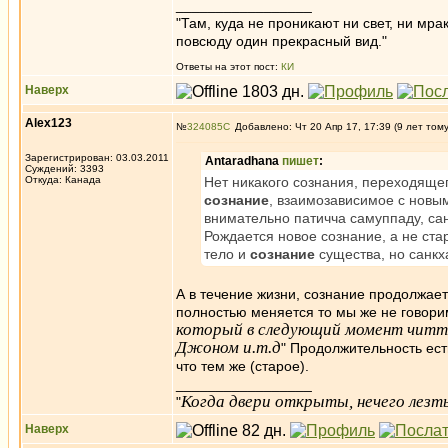
_________________
"Там, куда не проникают ни свет, ни мрак
повсюду один прекрасный вид."
Ответы на этот пост:
КИ
Наверх
Alex123
№
324085
Добавлено: Чт 20 Апр 17, 17:39 (9 лет том
Зарегистрирован: 03.03.2011
Antaradhana
пишет
:
Суждений: 3393
Откуда: Канада
Нет никакого сознания, переходяще
сознание
, взаимозависимое с новы
внимательно патичча самуппаду, са
Рождается новое сознание, а не ста
тело и
сознание
существа, но санкх
А в течение жизни, сознание продолжае
полностью меняется то мы же не говорим
который в следующий момент читт
Джоном и.т.д
" Продолжительность ест
что тем же (старое).
_________________
Когда двери открыты, нечего лезть
"
Наверх