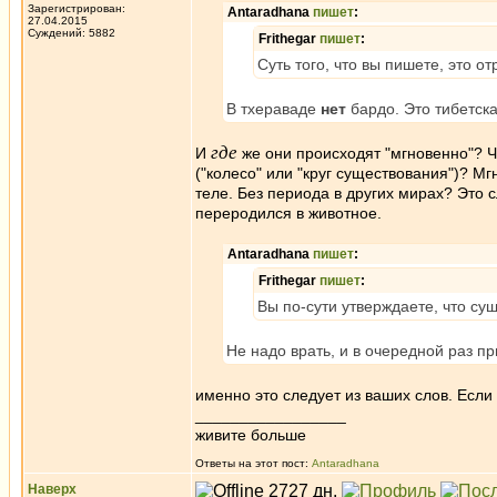
Зарегистрирован:
Antaradhana
пишет
:
27.04.2015
Суждений: 5882
Frithegar
пишет
:
Суть того, что вы пишете, это о
В тхераваде
нет
бардо. Это тибетск
где
И
же они происходят "мгновенно"? Чт
("колесо" или "круг существования")? Мг
теле. Без периода в других мирах? Это с
переродился в животное.
Antaradhana
пишет
:
Frithegar
пишет
:
Вы по-сути утверждаете, что су
Не надо врать, и в очередной раз пр
именно это следует из ваших слов. Если 
_________________
живите больше
Ответы на этот пост:
Antaradhana
Наверх