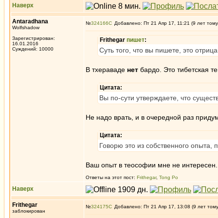
Наверх
Antaradhana
№
324166
Добавлено: Пт 21 Апр 17, 11:21 (9 лет тому
Wolfshadow
Зарегистрирован:
Frithegar
пишет
:
16.01.2016
Суждений: 10000
Суть того, что вы пишете, это отриц
В тхераваде
нет
бардо. Это тибетская т
Цитата:
Вы по-сути утверждаете, что сущест
Не надо врать, и в очередной раз придум
Цитата:
Говорю это из собственного опыта, 
Ваш опыт в теософии мне не интересен.
Ответы на этот пост:
Frithegar
,
Tong Po
Наверх
Frithegar
№
324175
Добавлено: Пт 21 Апр 17, 13:08 (9 лет том
заблокирован