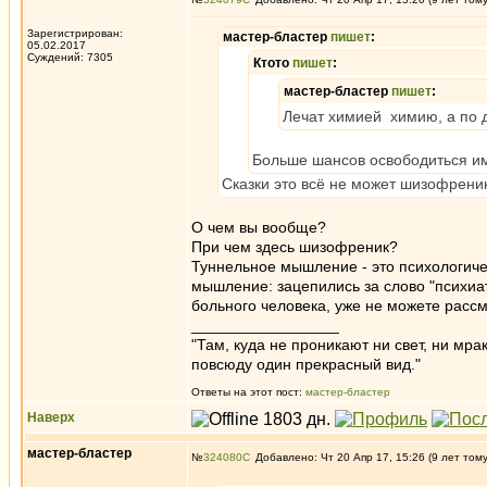
Зарегистрирован:
мастер-бластер
пишет
:
05.02.2017
Суждений: 7305
Ктото
пишет
:
мастер-бластер
пишет
:
Лечат химией химию, а по д
Больше шансов освободиться имее
Сказки это всё не может шизофреник
О чем вы вообще?
При чем здесь шизофреник?
Туннельное мышление - это психологиче
мышление: зацепились за слово "психиат
больного человека, уже не можете рассм
_________________
"Там, куда не проникают ни свет, ни мрак
повсюду один прекрасный вид."
Ответы на этот пост:
мастер-бластер
Наверх
мастер-бластер
№
324080
Добавлено: Чт 20 Апр 17, 15:26 (9 лет том