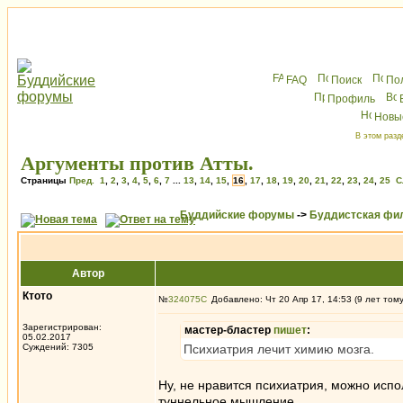
FAQ
Поиск
По
Профиль
Новы
В этом разд
Аргументы против Атты.
Страницы
Пред.
1
,
2
,
3
,
4
,
5
,
6
,
7
...
13
,
14
,
15
,
16
,
17
,
18
,
19
,
20
,
21
,
22
,
23
,
24
,
25
С
Буддийские форумы
->
Буддистская фи
Автор
Ктото
№
324075
Добавлено: Чт 20 Апр 17, 14:53 (9 лет том
Зарегистрирован:
мастер-бластер
пишет
:
05.02.2017
Суждений: 7305
Психиатрия лечит химию мозга.
Ну, не нравится психиатрия, можно испо
туннельное мышление.