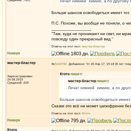
Суждений: 7305
Лечат химией химию, а по другому 
Больше шансов освободиться имеет тот, к
П.С. Похоже, вы вообще не поняли, о че
_________________
"Там, куда не проникают ни свет, ни мрак
повсюду один прекрасный вид."
Ответы на этот пост:
мастер-бластер
Наверх
мастер-бластер
№
324078
Добавлено: Чт 20 Апр 17, 15:18 (9 лет том
Ктото
пишет
:
Зарегистрирован:
24.08.2015
мастер-бластер
пишет
:
Суждений: 420
Лечат химией химию, а по друго
Больше шансов освободиться имеет то
Сказки это всё не может шизофреник без
Ответы на этот пост:
Ктото
Наверх
Ктото
№
324079
Добавлено: Чт 20 Апр 17, 15:20 (9 лет том