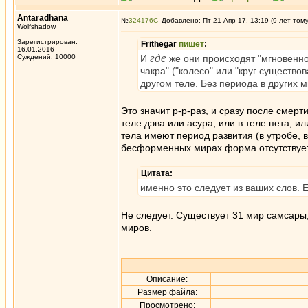
Antaradhana
№
324176
Добавлено: Пт 21 Апр 17, 13:19 (9 лет том
Wolfshadow
Зарегистрирован:
Frithegar
пишет
:
16.01.2016
где
Суждений: 10000
И
же они происходят "мгновенно"
чакра" ("колесо" или "круг существов
другом теле. Без периода в других м
Это значит р-р-раз, и сразу после смерт
теле дэва или асура, или в теле пета, и
тела имеют период развития (в утробе, 
бесформенных мирах форма отсутствует,
Цитата:
именно это следует из ваших слов. Е
Не следует. Существует 31 мир самсары,
миров.
Описание:
Размер файла:
Просмотрено: