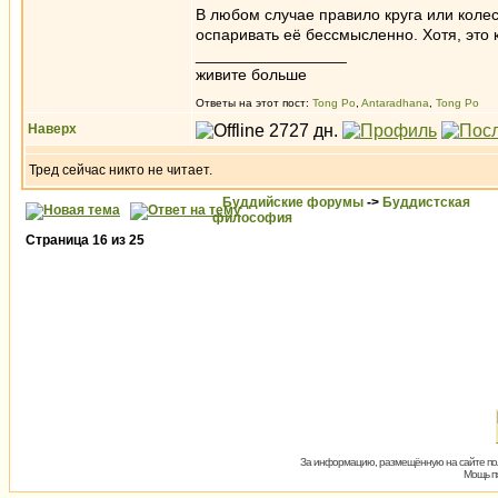
В любом случае правило круга или колес
оспаривать её бессмысленно. Хотя, это 
_________________
живите больше
Ответы на этот пост:
Tong Po
,
Antaradhana
,
Tong Po
Наверх
Тред сейчас никто не читает.
Буддийские форумы
->
Буддистская
философия
Страница
16
из
25
За информацию, размещённую на сайте пол
Мощь пх