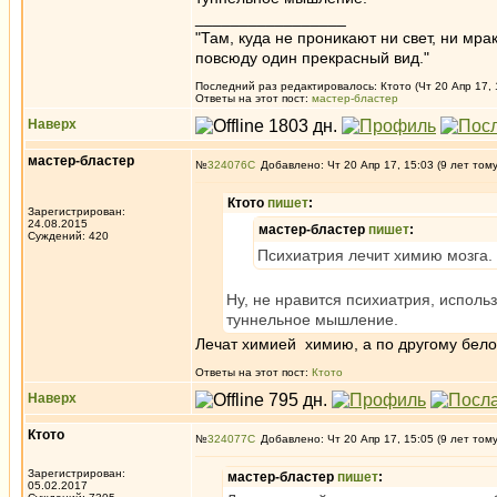
_________________
"Там, куда не проникают ни свет, ни мрак
повсюду один прекрасный вид."
Последний раз редактировалось: Ктото (Чт 20 Апр 17, 
Ответы на этот пост:
мастер-бластер
Наверх
мастер-бластер
№
324076
Добавлено: Чт 20 Апр 17, 15:03 (9 лет том
Ктото
пишет
:
Зарегистрирован:
24.08.2015
мастер-бластер
пишет
:
Суждений: 420
Психиатрия лечит химию мозга.
Ну, не нравится психиатрия, исполь
туннельное мышление.
Лечат химией химию, а по другому бело
Ответы на этот пост:
Ктото
Наверх
Ктото
№
324077
Добавлено: Чт 20 Апр 17, 15:05 (9 лет том
Зарегистрирован:
мастер-бластер
пишет
:
05.02.2017