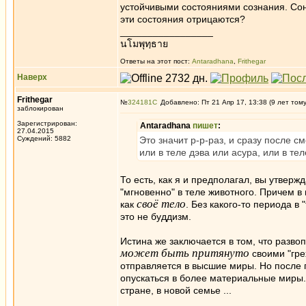
устойчивыми состояниями сознания. Сон,
эти состояния отрицаются?
_________________
นโมพุทฺธาย
Ответы на этот пост:
Antaradhana
,
Frithegar
Наверх
Frithegar
№
324181
Добавлено: Пт 21 Апр 17, 13:38 (9 лет том
заблокирован
Зарегистрирован:
Antaradhana
пишет
:
27.04.2015
Суждений: 5882
Это значит р-р-раз, и сразу после с
или в теле дэва или асура, или в те
То есть, как я и предполагал, вы утвер
"мгновенно" в теле животного. Причем в
своё тело
как
. Без какого-то периода в
это не буддизм.
Истина же заключается в том, что разв
может быть притянуто
своими "гре
отправляется в высшие миры. Но после 
опускаться в более материальные миры. 
стране, в новой семье ...