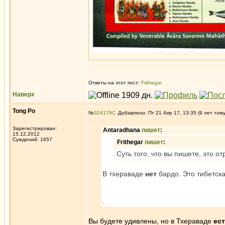
Ответы на этот пост:
Frithegar
Наверх
Tong Po
№
324179
Добавлено: Пт 21 Апр 17, 13:35 (9 лет том
Зарегистрирован:
Antaradhana
пишет
:
15.12.2012
Суждений: 1657
Frithegar
пишет
:
Суть того, что вы пишете, это о
В тхераваде
нет
бардо. Это тибетск
.
Вы будете удивлены, но в Тхераваде
ес