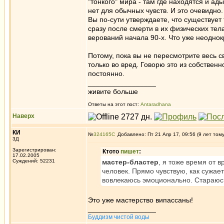
"тонкого" мира - там где находятся и ады
нет для обычных чувств. И это очевидно
Вы по-сути утверждаете, что существуе
сразу после смерти в их физических те
верований начала 90-х. Что уже неоднок
Потому, пока вы не пересмотрите весь с
только во вред. Говорю это из собствен
постоянно.
_________________
живите больше
Ответы на этот пост:
Antaradhana
Наверх
КИ
№
324165
Добавлено: Пт 21 Апр 17, 09:56 (9 лет том
3Д
Зарегистрирован:
Ктото
пишет
:
17.02.2005
Суждений: 52231
мастер-бластер
, я тоже время от 
человек. Прямо чувствую, как сужае
вовлекаюсь эмоционально. Стараюс
Это уже мастерство випассаны!
_________________
Буддизм чистой воды