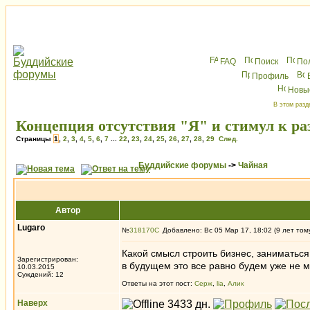
FAQ
Поиск
По
Профиль
Новы
В этом разд
Концепция отсутствия "Я" и стимул к ра
Страницы
1
,
2
,
3
,
4
,
5
,
6
,
7
...
22
,
23
,
24
,
25
,
26
,
27
,
28
,
29
След.
Буддийские форумы
->
Чайная
Автор
Lugaro
№
318170
Добавлено: Вс 05 Мар 17, 18:02 (9 лет том
Какой смысл строить бизнес, заниматься
Зарегистрирован:
в будущем это все равно будем уже не мы
10.03.2015
Суждений: 12
Ответы на этот пост:
Серж
,
lia
,
Алик
Наверх