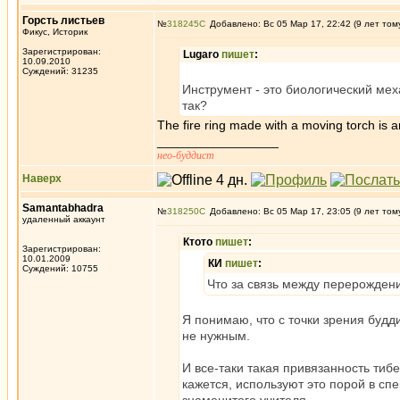
Горсть листьев
№
318245
Добавлено: Вс 05 Мар 17, 22:42 (9 лет том
Фикус, Историк
Зарегистрирован:
Lugaro
пишет
:
10.09.2010
Суждений: 31235
Инструмент - это биологический ме
так?
The fire ring made with a moving torch is a
_________________
нео-буддист
Наверх
Samantabhadra
№
318250
Добавлено: Вс 05 Мар 17, 23:05 (9 лет том
удаленный аккаунт
Ктото
пишет
:
Зарегистрирован:
10.01.2009
КИ
пишет
:
Суждений: 10755
Что за связь между перерожден
Я понимаю, что с точки зрения будди
не нужным.
И все-таки такая привязанность ти
кажется, используют это порой в сп