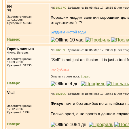
КИ
№
318177
Добавлено: Вс 05 Мар 17, 18:35 (9 лет том
3Д
Зарегистрирован:
Хорошим людям занятия хорошими делами
17.02.2005
отсутствием "я"?
Суждений: 52233
_________________
Буддизм чистой воды
Наверх
Горсть листьев
№
318207
Добавлено: Вс 05 Мар 17, 20:29 (9 лет том
Фикус, Историк
Зарегистрирован:
"Self" is not just an illusion. It is just a to
10.09.2010
_________________
Суждений: 31235
нео-буддист
Ответы на этот пост:
Lugaro
Наверх
Vital
№
318210
Добавлено: Вс 05 Мар 17, 20:43 (9 лет том
Фикус
почти без ошибок по-английски н
Зарегистрирован:
17.12.2016
Суждений: 1134
Только sport, а не sports в данном случае
Наверх