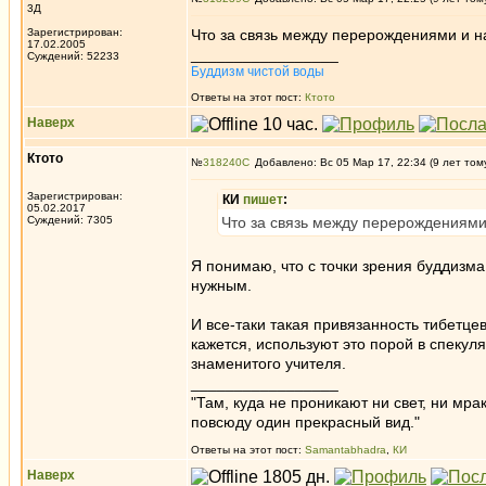
3Д
Зарегистрирован:
Что за связь между перерождениями и н
17.02.2005
_________________
Суждений: 52233
Буддизм чистой воды
Ответы на этот пост:
Ктото
Наверх
Ктото
№
318240
Добавлено: Вс 05 Мар 17, 22:34 (9 лет том
Зарегистрирован:
КИ
пишет
:
05.02.2017
Суждений: 7305
Что за связь между перерождениями
Я понимаю, что с точки зрения буддизма 
нужным.
И все-таки такая привязанность тибетц
кажется, используют это порой в спекул
знаменитого учителя.
_________________
"Там, куда не проникают ни свет, ни мрак
повсюду один прекрасный вид."
Ответы на этот пост:
Samantabhadra
,
КИ
Наверх