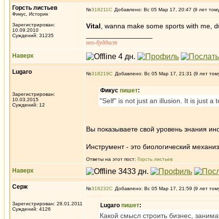
Горсть листьев
№
318211
Добавлено: Вс 05 Мар 17, 20:47 (9 лет том
Фикус, Историк
Зарегистрирован:
Vital
, wanna make some sports with me, 
10.09.2010
_________________
Суждений: 31235
нео-буддист
Наверх
Lugaro
№
318219
Добавлено: Вс 05 Мар 17, 21:31 (9 лет том
Фикус
пишет
:
Зарегистрирован:
10.03.2015
"Self" is not just an illusion. It is just
Суждений: 12
Вы показываете свой уровень знания ин
Инструмент - это биологический механи
Ответы на этот пост:
Горсть листьев
Наверх
Серж
№
318232
Добавлено: Вс 05 Мар 17, 21:59 (9 лет том
Зарегистрирован: 28.01.2011
Lugaro
пишет
:
Суждений: 4126
Какой смысл строить бизнес, заним