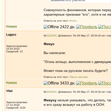
знаменитого учителя.
Совокупность феноменов, которая перерож
характерные признаки "его", хотя и не я
Ответы на этот пост:
Ктото
Наверх
Lugaro
№
318259
Добавлено: Пн 06 Мар 17, 00:04 (9 лет том
Фикус
Зарегистрирован:
10.03.2015
Суждений: 12
Вы написали:
"Огонь кольцо, выполненное с движущи
Может пока на русском писать будете?
Ответы на этот пост:
Горсть листьев
Наверх
Vital
№
318262
Добавлено: Пн 06 Мар 17, 00:16 (9 лет том
Фикусу
нельзя указывать, что делать, т
Зарегистрирован:
и его сразу возьмут на работу в ООН.
17.12.2016
Суждений: 1134