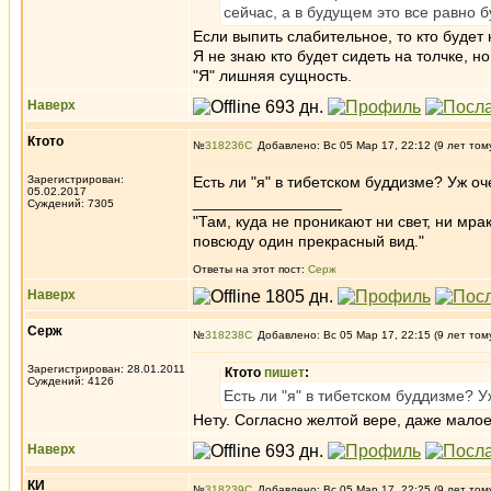
сейчас, а в будущем это все равно б
Если выпить слабительное, то кто будет 
Я не знаю кто будет сидеть на толчке, н
"Я" лишняя сущность.
Наверх
Ктото
№
318236
Добавлено: Вс 05 Мар 17, 22:12 (9 лет том
Зарегистрирован:
Есть ли "я" в тибетском буддизме? Уж 
05.02.2017
_________________
Суждений: 7305
"Там, куда не проникают ни свет, ни мрак
повсюду один прекрасный вид."
Ответы на этот пост:
Серж
Наверх
Серж
№
318238
Добавлено: Вс 05 Мар 17, 22:15 (9 лет том
Зарегистрирован: 28.01.2011
Ктото
пишет
:
Суждений: 4126
Есть ли "я" в тибетском буддизме?
Нету. Согласно желтой вере, даже малое
Наверх
КИ
№
318239
Добавлено: Вс 05 Мар 17, 22:25 (9 лет том