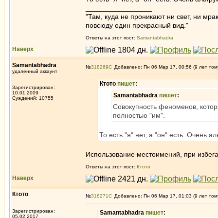
_________________
"Там, куда не проникают ни свет, ни мрак
повсюду один прекрасный вид."
Ответы на этот пост:
Samantabhadra
Наверх
Samantabhadra
№
318269
Добавлено: Пн 06 Мар 17, 00:56 (9 лет том
удаленный аккаунт
Ктото
пишет
:
Зарегистрирован:
10.01.2009
Samantabhadra
пишет
:
Суждений: 10755
Совокупность феноменов, которая
полностью "им".
То есть "я" нет, а "он" есть. Очень ал
Использование местоимений, при избега
Ответы на этот пост:
Ктото
Наверх
Ктото
№
318271
Добавлено: Пн 06 Мар 17, 01:03 (9 лет том
Зарегистрирован:
Samantabhadra
пишет
:
05.02.2017