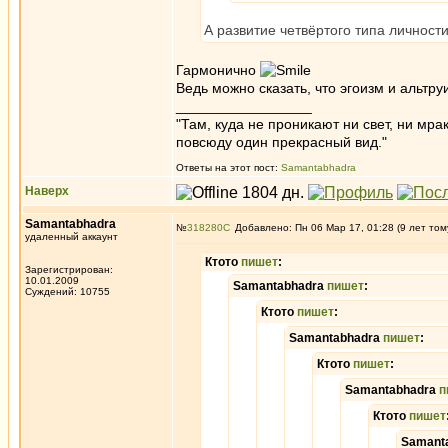
А развитие четвёртого типа личности 
Гармонично
Ведь можно сказать, что эгоизм и альтр
_________________
"Там, куда не проникают ни свет, ни мрак
повсюду один прекрасный вид."
Ответы на этот пост:
Samantabhadra
Наверх
Samantabhadra
№
318280
Добавлено: Пн 06 Мар 17, 01:28 (9 лет том
удаленный аккаунт
Ктото
пишет
:
Зарегистрирован:
10.01.2009
Samantabhadra
пишет
:
Суждений: 10755
Ктото
пишет
:
Samantabhadra
пишет
:
Ктото
пишет
:
Samantabhadra
п
Ктото
пишет
Samant