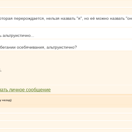
орая перерождается, нельзя назвать "я", но её можно назвать "он",
нь альтруистично...
бегании осебячивания, альтруистично?
,
у назад)