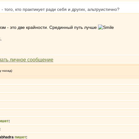
- того, кто практикует ради себя и других, альтруистично?
уизм - это две крайности. Срединный путь лучше
,
у назад)
ишет
:
:
abhadra
пишет
: