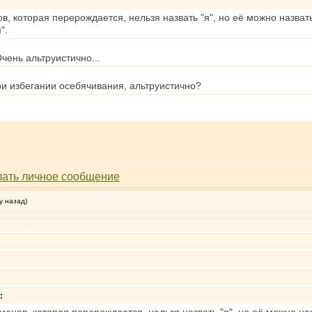
 которая перерождается, нельзя назвать "я", но её можно назвать "
".
 Очень альтруистично...
и избегании осебячивания, альтруистично?
у назад)
: