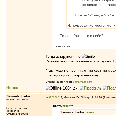
Совокупность феноме
не является полнос
То есть "я" нет, а "он" е
Использование местоимений
То есть "он" - это о себе?
То есть нет.
Тогда альтруистично
Религии вообще развивают альтруизм. П
_________________
"Там, куда не проникают ни свет, ни мрак
повсюду один прекрасный вид."
Ответы на этот пост:
Samantabhadra
Наверх
Samantabhadra
№
318276
Добавлено: Пн 06 Мар 17, 01:18 (9 лет том
удаленный аккаунт
Ктото
пишет
:
Зарегистрирован:
10.01.2009
Samantabhadra
пишет
:
Суждений: 10755