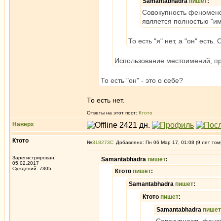
Samantabhadra
пишет
:
Совокупность феноменов,
является полностью "им
То есть "я" нет, а "он" есть.
Использование местоимений, пр
То есть "он" - это о себе?
То есть нет.
Ответы на этот пост:
Ктото
Наверх
Ктото
№
318273
Добавлено: Пн 06 Мар 17, 01:08 (9 лет том
Зарегистрирован:
Samantabhadra
пишет
:
05.02.2017
Суждений: 7305
Ктото
пишет
:
Samantabhadra
пишет
:
Ктото
пишет
:
Samantabhadra
пишет