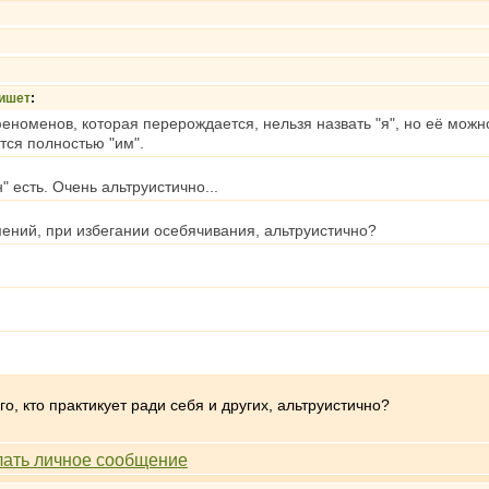
ишет
:
номенов, которая перерождается, нельзя назвать "я", но её можно н
ется полностью "им".
он" есть. Очень альтруистично...
ений, при избегании осебячивания, альтруистично?
го, кто практикует ради себя и других, альтруистично?