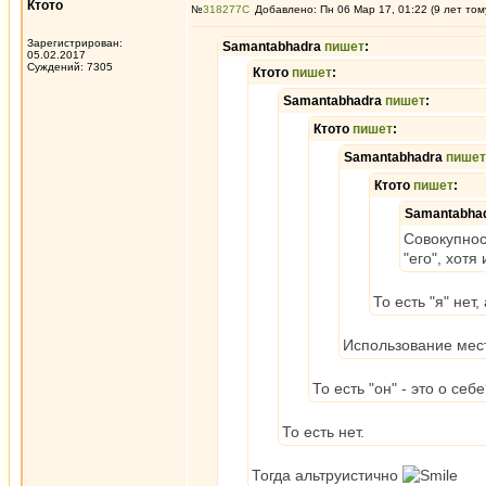
Ктото
№
318277
Добавлено: Пн 06 Мар 17, 01:22 (9 лет том
Зарегистрирован:
Samantabhadra
пишет
:
05.02.2017
Суждений: 7305
Ктото
пишет
:
Samantabhadra
пишет
:
Ктото
пишет
:
Samantabhadra
пишет
Ктото
пишет
:
Samantabha
Совокупнос
"его", хотя
То есть "я" нет,
Использование мест
То есть "он" - это о себ
То есть нет.
Тогда альтруистично