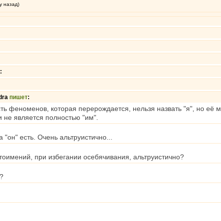
у назад)
:
dra
пишет
:
ть феноменов, которая перерождается, нельзя назвать "я", но её мо
 и не является полностью "им".
 а "он" есть. Очень альтруистично...
оимений, при избегании осебячивания, альтруистично?
е?