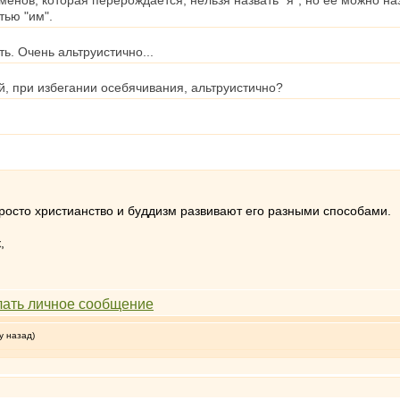
нов, которая перерождается, нельзя назвать "я", но её можно назва
тью "им".
сть. Очень альтруистично...
, при избегании осебячивания, альтруистично?
росто христианство и буддизм развивают его разными способами.
,
у назад)