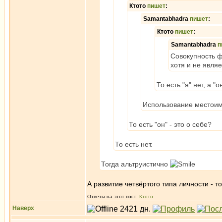
Ктото
пишет
:
Samantabhadra
пишет
:
Ктото
пишет
:
Samantabhadra
п
Совокупность фе
хотя и не явля
То есть "я" нет, а "
Использование местоим
То есть "он" - это о себе?
То есть нет.
Тогда альтруистично
А развитие четвёртого типа личности - то
Ответы на этот пост:
Ктото
Наверх