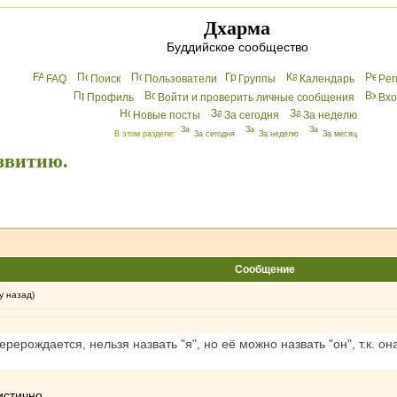
Дхарма
Буддийское сообщество
FAQ
Поиск
Пользователи
Группы
Календарь
Peг
Профиль
Войти и проверить личные сообщения
Вхo
Новые посты
За сегодня
За неделю
В этом разделе:
За сегодня
За неделю
За месяц
звитию.
Сообщение
у назад)
ерождается, нельзя назвать "я", но её можно назвать "он", т.к. он
истично...