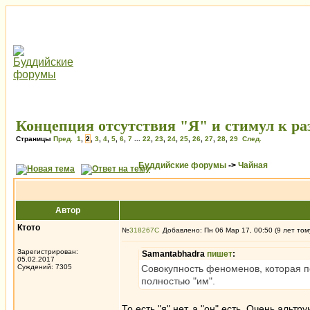
Концепция отсутствия "Я" и стимул к ра
Страницы
Пред.
1
,
2
,
3
,
4
,
5
,
6
,
7
...
22
,
23
,
24
,
25
,
26
,
27
,
28
,
29
След.
Буддийские форумы
->
Чайная
Автор
Ктото
№
318267
Добавлено: Пн 06 Мар 17, 00:50 (9 лет том
Зарегистрирован:
Samantabhadra
пишет
:
05.02.2017
Суждений: 7305
Совокупность феноменов, которая пер
полностью "им".
То есть "я" нет, а "он" есть. Очень альтру