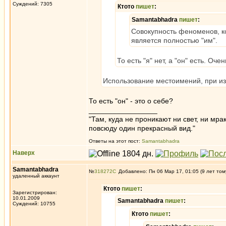
Суждений: 7305
Ктото
пишет
:
Samantabhadra
пишет
:
Совокупность феноменов, кот
является полностью "им".
То есть "я" нет, а "он" есть. Оче
Использование местоимений, при из
То есть "он" - это о себе?
_________________
"Там, куда не проникают ни свет, ни мрак
повсюду один прекрасный вид."
Ответы на этот пост:
Samantabhadra
Наверх
Samantabhadra
№
318272
Добавлено: Пн 06 Мар 17, 01:05 (9 лет том
удаленный аккаунт
Ктото
пишет
:
Зарегистрирован:
10.01.2009
Samantabhadra
пишет
:
Суждений: 10755
Ктото
пишет
: