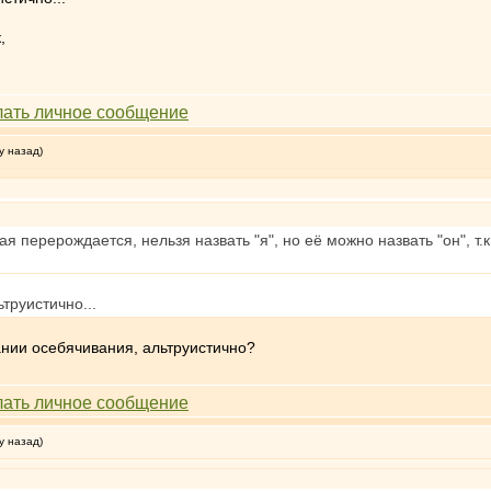
,
у назад)
 перерождается, нельзя назвать "я", но её можно назвать "он", т.к
ьтруистично...
нии осебячивания, альтруистично?
у назад)