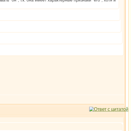
ть "он", т.к. она имеет характерные признаки "его", хотя и