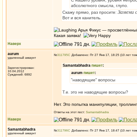
С нашего уровня, уровня непро
абсолютного смысла, глупо.
Замени с
Скажу прямо, раз просите:
Вот и вся канитель.
Арья Фикус — просветлённый
Какая заявка!
Наверх
aurum
№
311795
Добавлено: Пт 27 Янв 17, 18:25 (10 лет то
удаленный аккаунт
Samantabhadra
пишет
:
Зарегистрирован:
10.04.2012
aurum
пишет
:
Суждений: 6892
"наводящие" вопросы
Т.е. это не наводящие вопросы?
Нет. Это попытка манипуляции, троллин
Ответы на этот пост:
Samantabhadra
Наверх
Samantabhadra
№
311796
Добавлено: Пт 27 Янв 17, 18:47 (10 лет то
удаленный аккаунт