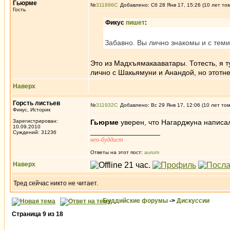
Гьюрме
№
311896
Добавлено: Сб 28 Янв 17, 15:26 (10 лет то
Гость
Фикус
пишет
:
Забавно. Вы лично знакомы и с теми
Это из Мадхъямакааватары. Тотесть, я 
лично с Шакьямуни и Анандой, но этотне 
Наверх
Горсть листьев
№
311932
Добавлено: Вс 29 Янв 17, 12:06 (10 лет то
Фикус, Историк
Зарегистрирован:
Гьюрме
уверен, что Нагарджуна написа
10.09.2010
_________________
Суждений: 31236
нео-буддист
Ответы на этот пост:
aurum
Наверх
Тред сейчас никто не читает.
Буддийские форумы
->
Дискуссии
Страница
9
из
18