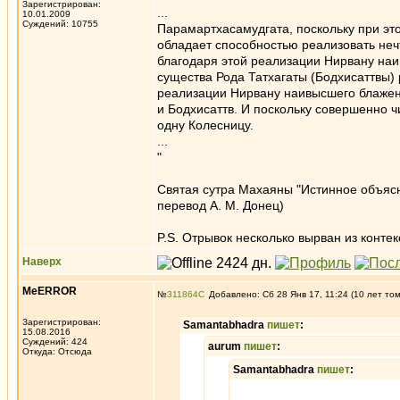
Зарегистрирован:
...
10.01.2009
Суждений: 10755
Парамартхасамудгата, поскольку при это
обладает способностью реализовать неч
благодаря этой реализации Нирвану наи
существа Рода Татхагаты (Бодхисаттвы)
реализации Нирвану наивысшего блаженс
и Бодхисаттв. И поскольку совершенно чи
одну Колесницу.
...
"
Святая сутра Махаяны "Истинное объясн
перевод А. М. Донец)
P.S. Отрывок несколько вырван из контек
Наверх
MeERROR
№
311864
Добавлено: Сб 28 Янв 17, 11:24 (10 лет то
Зарегистрирован:
Samantabhadra
пишет
:
15.08.2016
Суждений: 424
aurum
пишет
:
Откуда: Отсюда
Samantabhadra
пишет
: