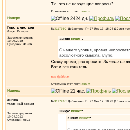
Т.е. это не наводящие вопросы?
Ответы на этот пост:
aurum
Наверх
Горсть листьев
№
311793
Добавлено: Пт 27 Янв 17, 18:04 (10 лет то
Фикус, Историк
Зарегистрирован:
aurum
пишет
:
10.09.2010
Суждений: 31236
С нашего уровня, уровня непросвет
абсолютного смысла, глупо.
Замени слов
Скажу прямо, раз просите:
Вот и вся канитель.
_________________
нео-буддист
Ответы на этот пост:
aurum
Наверх
aurum
№
311794
Добавлено: Пт 27 Янв 17, 18:23 (10 лет то
удаленный аккаунт
Фикус
пишет
:
Зарегистрирован:
10.04.2012
aurum
пишет
:
Суждений: 6892