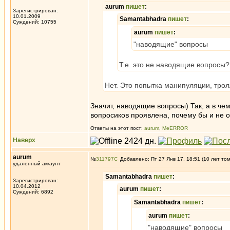
aurum
пишет
:
Зарегистрирован:
10.01.2009
Samantabhadra
пишет
:
Суждений: 10755
aurum
пишет
:
"наводящие" вопросы
Т.е. это не наводящие вопросы?
Нет. Это попытка манипуляции, трол
Значит, наводящие вопросы) Так, а в че
вопросиков проявлена, почему бы и не 
Ответы на этот пост:
aurum
,
MeERROR
Наверх
aurum
№
311797
Добавлено: Пт 27 Янв 17, 18:51 (10 лет то
удаленный аккаунт
Samantabhadra
пишет
:
Зарегистрирован:
10.04.2012
aurum
пишет
:
Суждений: 6892
Samantabhadra
пишет
:
aurum
пишет
:
"наводящие" вопросы