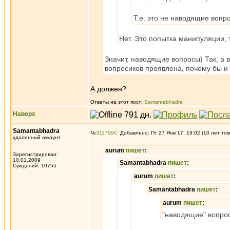
Т.е. это не наводящие вопр
Нет. Это попытка манипуляции, 
Значит, наводящие вопросы) Так, а 
вопросиков проявлена, почему бы и
А должен?
Ответы на этот пост:
Samantabhadra
Наверх
Samantabhadra
№
311799
Добавлено: Пт 27 Янв 17, 19:02 (10 лет то
удаленный аккаунт
aurum
пишет
:
Зарегистрирован:
10.01.2009
Samantabhadra
пишет
:
Суждений: 10755
aurum
пишет
:
Samantabhadra
пишет
:
aurum
пишет
:
"наводящие" вопро