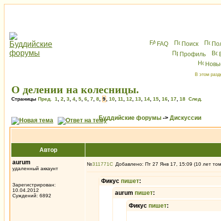
FAQ
Поиск
По
Профиль
Новы
В этом разд
О делении на колесницы.
Страницы
Пред.
1
,
2
,
3
,
4
,
5
,
6
,
7
,
8
,
9
,
10
,
11
,
12
,
13
,
14
,
15
,
16
,
17
,
18
След.
Буддийские форумы
->
Дискуссии
Автор
aurum
№
311771
Добавлено: Пт 27 Янв 17, 15:09 (10 лет то
удаленный аккаунт
Фикус
пишет
:
Зарегистрирован:
10.04.2012
aurum
пишет
:
Суждений: 6892
Фикус
пишет
: