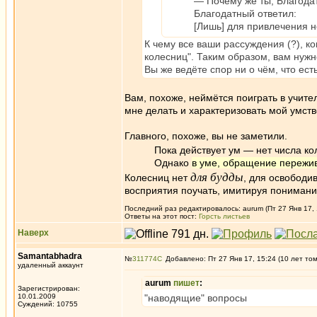
— Почему же ты, Благода
Благодатный ответил:
[Лишь] для привлечения н
К чему все ваши рассуждения (?), ко
колесниц". Таким образом, вам нужн
Вы же ведёте спор ни о чём, что ест
Вам, похоже, неймётся поиграть в учите
мне делать и характеризовать мой умст
Главного, похоже, вы не заметили.
Пока действует ум — нет числа к
Однако
в уме, обращение пережив
для будды
Колесниц нет
, для освободи
восприятия поучать, имитируя понимани
Последний раз редактировалось: aurum (Пт 27 Янв 17, 1
Ответы на этот пост:
Горсть листьев
Наверх
Samantabhadra
№
311774
Добавлено: Пт 27 Янв 17, 15:24 (10 лет то
удаленный аккаунт
aurum
пишет
:
Зарегистрирован:
10.01.2009
"наводящие" вопросы
Суждений: 10755