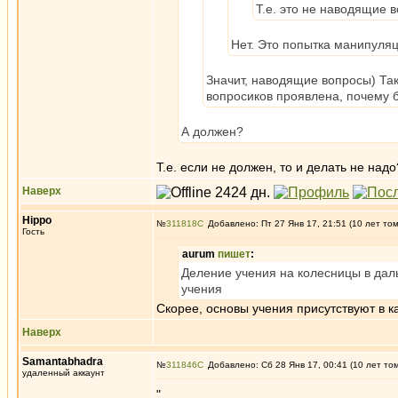
Т.е. это не наводящие 
Нет. Это попытка манипуляц
Значит, наводящие вопросы) Так
вопросиков проявлена, почему 
А должен?
Т.е. если не должен, то и делать не надо
Наверх
Hippo
№
311818
Добавлено: Пт 27 Янв 17, 21:51 (10 лет то
Гость
aurum
пишет
:
Деление учения на колесницы в дал
учения
Скорее, основы учения присутствуют в ка
Наверх
Samantabhadra
№
311846
Добавлено: Сб 28 Янв 17, 00:41 (10 лет то
удаленный аккаунт
"