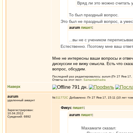
Вряд ли это можно считать 
То был праздный вопрос.
Это был не праздный вопрос, а умес
aurum
пишет
:
...вы не с учеником переписыва
Естественно. Поэтому мне ваш ответ 
Мне не интересны ваши вопросы и отвеч
дискуссии не вижу смысла. Есть что ска
вопрос, обсудим.
Последний раз редактировалось: aurum (Пт 27 Янв 17, 
Ответы на этот пост:
Samantabhadra
Наверх
aurum
№
311772
Добавлено: Пт 27 Янв 17, 15:11 (10 лет том
удаленный аккаунт
Фикус
пишет
:
Зарегистрирован:
10.04.2012
aurum
пишет
:
Суждений: 6892
Махамати сказал: