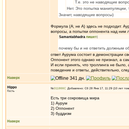
Т.е. это не наводящие вопр
Нет. Это попытка манипуляции, 
Значит, наводящие вопросы)
Формула (А; не А) здесь не подходит. Ау
вопросы, а попытки оппонента над ним л
Samantabhadra
пишет
:
почему бы и не ответить должным о
ответ Аурума состоит в демонстрации св
Оппонент этого однако не признал, а са
И если принять, что троллинга не было,
поведение и ответы, действительно, сле
Наверх
Hippo
№
311866
Добавлено: Сб 28 Янв 17, 11:29 (10 лет то
Гость
Есть три сокровища мира
1) Аурум
2) Оппонент
3) буддизм
Наверх