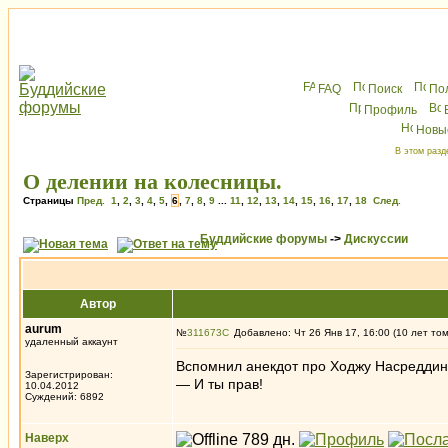
FAQ
Поиск
По
Профиль
Новы
В этом разд
О делении на колесницы.
Страницы
Пред.
1
,
2
,
3
,
4
,
5
,
6
,
7
,
8
,
9
...
11
,
12
,
13
,
14
,
15
,
16
,
17
,
18
След.
Буддийские форумы
->
Дискуссии
Автор
aurum
№
311673
Добавлено: Чт 26 Янв 17, 16:00 (10 лет то
удаленный аккаунт
Вспомнил анекдот про Ходжу Насреддин
Зарегистрирован:
— И ты прав!
10.04.2012
Суждений: 6892
Наверх