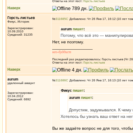
Ответы на этот пост:
Горсть листьев
Наверх
Горсть листьев
№
311685
Добавлено: Чт 26 Янв 17, 16:12 (10 лет то
Фикус, Историк
Зарегистрирован:
aurum
пишет
:
10.09.2010
Суждений: 31235
Потому, что всё это — манипулирова
Нет, не поэтому.
_________________
нео-буддист
Последний раз редактировалось: Горсть листьев (Чт 26 
Ответы на этот пост:
Горсть листьев
Наверх
aurum
№
311686
Добавлено: Чт 26 Янв 17, 16:13 (10 лет то
удаленный аккаунт
Фикус
пишет
:
Зарегистрирован:
10.04.2012
aurum
пишет
:
Суждений: 6892
Допустим, задумывался. К чему
Хотелось бы узнать ваш ответ на нег
Вы же задаёте вопрос не для того, чтобы