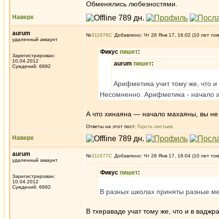
Обменялись любезностями.
Наверх
aurum
№
311676
Добавлено: Чт 26 Янв 17, 16:02 (10 лет то
удаленный аккаунт
Фикус
пишет
:
Зарегистрирован:
10.04.2012
aurum
пишет
:
Суждений: 6892
Арифметика учит тому же, что и
Несомненно. Арифметика - начало 
А что хинаяна — начало махаяны, вы н
Ответы на этот пост:
Горсть листьев
Наверх
aurum
№
311677
Добавлено: Чт 26 Янв 17, 16:04 (10 лет то
удаленный аккаунт
Фикус
пишет
:
Зарегистрирован:
10.04.2012
Суждений: 6892
В разных школах приняты разные мет
В тхераваде учат тому же, что и в ваджр