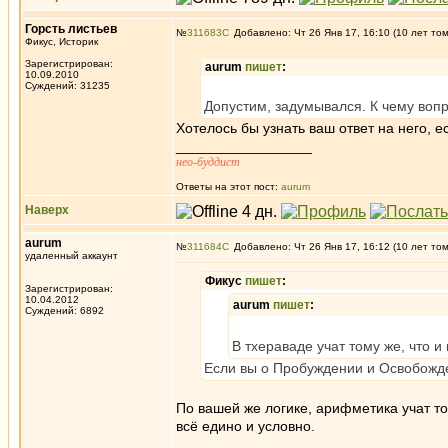
Горсть листьев
№
311683
Добавлено: Чт 26 Янв 17, 16:10 (10 лет то
Фикус, Историк
Зарегистрирован:
aurum
пишет
:
10.09.2010
Суждений: 31235
Допустим, задумывался. К чему воп
Хотелось бы узнать ваш ответ на него, е
_________________
нео-буддист
Ответы на этот пост:
aurum
Наверх
aurum
№
311684
Добавлено: Чт 26 Янв 17, 16:12 (10 лет то
удаленный аккаунт
Фикус
пишет
:
Зарегистрирован:
10.04.2012
aurum
пишет
:
Суждений: 6892
В тхераваде учат тому же, что и
Если вы о Пробуждении и Освобожден
По вашей же логике, арифметика учат то
всё едино и условно.