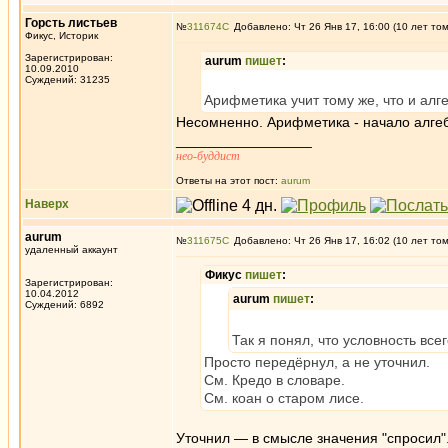
Горсть листьев
№
311674
Добавлено: Чт 26 Янв 17, 16:00 (10 лет то
Фикус, Историк
Зарегистрирован:
aurum
пишет
:
10.09.2010
Суждений: 31235
Арифметика учит тому же, что и алг
Несомненно. Арифметика - начало алге
_________________
нео-буддист
Ответы на этот пост:
aurum
Наверх
aurum
№
311675
Добавлено: Чт 26 Янв 17, 16:02 (10 лет то
удаленный аккаунт
Фикус
пишет
:
Зарегистрирован:
10.04.2012
aurum
пишет
:
Суждений: 6892
Так я понял, что условность все
Просто передёрнул, а не уточнил.
См. Кредо в словаре.
См. коан о старом лисе.
Уточнил — в смысле значения "спросил".