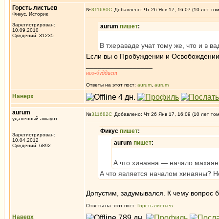
Горсть листьев
№
311680
Добавлено: Чт 26 Янв 17, 16:07 (10 лет то
Фикус, Историк
Зарегистрирован:
aurum
пишет
:
10.09.2010
Суждений: 31235
В тхераваде учат тому же, что и в в
Если вы о Пробуждении и Освобождении, 
_________________
нео-буддист
Ответы на этот пост:
aurum
,
aurum
Наверх
aurum
№
311682
Добавлено: Чт 26 Янв 17, 16:09 (10 лет то
удаленный аккаунт
Фикус
пишет
:
Зарегистрирован:
10.04.2012
aurum
пишет
:
Суждений: 6892
А что хинаяна — начало махаян
А что является началом хинаяны? Н
Допустим, задумывался. К чему вопрос 
Ответы на этот пост:
Горсть листьев
Наверх