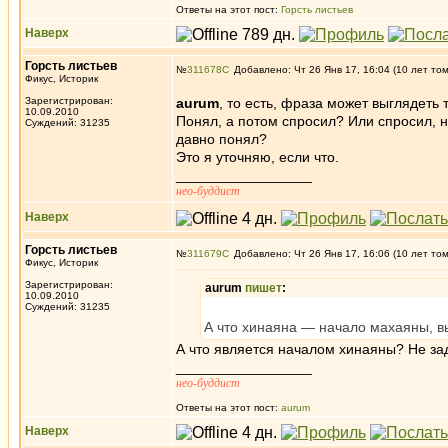
Ответы на этот пост:
Горсть листьев
Наверх
Горсть листьев
№
311678
Добавлено: Чт 26 Янв 17, 16:04 (10 лет то
Фикус, Историк
Зарегистрирован:
aurum
, то есть, фраза может выглядеть т
10.09.2010
Понял, а потом спросил? Или спросил, не
Суждений: 31235
давно понял?
Это я уточняю, если что.
_________________
нео-буддист
Наверх
Горсть листьев
№
311679
Добавлено: Чт 26 Янв 17, 16:06 (10 лет то
Фикус, Историк
Зарегистрирован:
aurum
пишет
:
10.09.2010
Суждений: 31235
А что хинаяна — начало махаяны, в
А что является началом хинаяны? Не за
_________________
нео-буддист
Ответы на этот пост:
aurum
Наверх