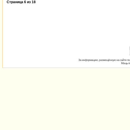
Страница
6
из
18
За информацию, размещённую на сайте пол
Мощь пх