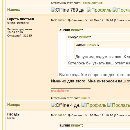
Ответы на этот пост:
Горсть листьев
Наверх
Горсть листьев
№
311687
Добавлено: Чт 26 Янв 17, 16:14 (10 лет то
Фикус, Историк
Зарегистрирован:
aurum
пишет
:
10.09.2010
Суждений: 31235
Фикус
пишет
:
aurum
пишет
:
Допустим, задумывался. К 
Хотелось бы узнать ваш ответ на
Вы же задаёте вопрос не для того, ч
Именно для этого. Мне интересен ваш от
_________________
нео-буддист
Ответы на этот пост:
aurum
Наверх
Гвоздь
№
311688
Добавлено: Чт 26 Янв 17, 16:20 (10 лет то
Гость
aurum
пишет
: