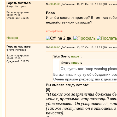
Горсть листьев
№
299459
Добавлено: Ср 26 Окт 16, 17:00 (10 лет то
Фикус, Историк
Зарегистрирован:
Росс
10.09.2010
И в чём состоял пример? В том, как теб
Суждений: 31235
недвойственном самадхи?
_________________
нео-буддист
Наверх
Горсть листьев
№
299461
Добавлено: Ср 26 Окт 16, 17:22 (10 лет то
Фикус, Историк
Зарегистрирован:
Won Soeng
пишет
:
10.09.2010
Суждений: 31235
Фикус
пишет
:
Ok, пусть так: "stop wanting plea
Вы же читали сутту об обуздании вс
Очень прямое руководство к действ
Вы имеете ввиду вот это:
[6]
"И какие же загрязнения должны б
монах, правильно направляющий вни
удовольствии. Он устраняет её, ли
(Так же поступает он в отношении
качеств).