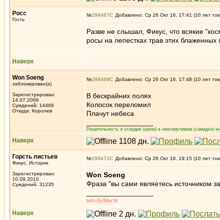
Росс
№
299467
Добавлено: Ср 26 Окт 16, 17:41 (10 лет то
Гость
Разве не слышал, Фикус, что всякие "ко
росы на лепестках трав этих блаженных
Наверх
Won Soeng
№
299469
Добавлено: Ср 26 Окт 16, 17:48 (10 лет то
заблокирован(а)
Зарегистрирован:
В бескрайних полях
14.07.2006
Колосок переломил
Суждений: 14466
Откуда: Королев
Плачут небеса
_________________
Решительность и усердие (шила) в невозмутимом (самадхи) ис
Наверх
Горсть листьев
№
299472
Добавлено: Ср 26 Окт 16, 19:15 (10 лет то
Фикус, Историк
Зарегистрирован:
Won Soeng
10.09.2010
Фраза "вы сами являетесь источником за
Суждений: 31235
_________________
нео-буддист
Наверх