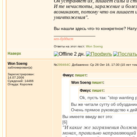
Он устраняет их, лишает силы и ст
И те нечистоты, заражение и болезн
возникают, потому что он лишает 
уничтожения".
Вы нашли здесь что-то конкретное? На
_________________
нео-буддист
Ответы на этот пост:
Won Soeng
Наверх
Won Soeng
№
299464
Добавлено: Ср 26 Окт 16, 17:30 (10 лет то
заблокирован(а)
Зарегистрирован:
Фикус
пишет
:
14.07.2006
Суждений: 14466
Won Soeng
пишет
:
Откуда: Королев
Фикус
пишет
:
Ok, пусть так: "stop wanting 
Вы же читали сутту об обуздани
Очень прямое руководство к де
Вы имеете ввиду вот это:
[6]
"И какие же загрязнения должн
монах, правильно направляющий