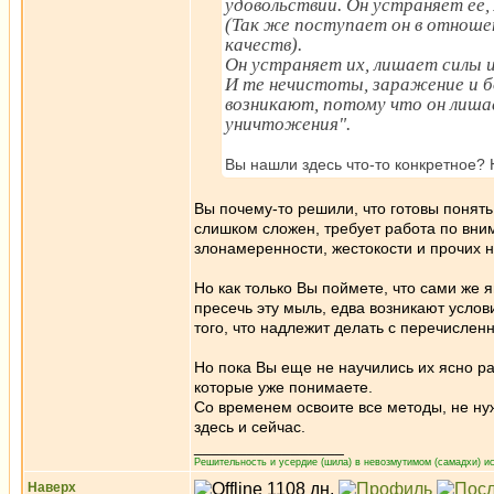
удовольствии. Он устраняет её,
(Так же поступает он в отноше
качеств).
Он устраняет их, лишает силы 
И те нечистоты, заражение и бол
возникают, потому что он лиша
уничтожения".
Вы нашли здесь что-то конкретное?
Вы почему-то решили, что готовы понят
слишком сложен, требует работа по вни
злонамеренности, жестокости и прочих 
Но как только Вы поймете, что сами же
пресечь эту мыль, едва возникают услов
того, что надлежит делать с перечислен
Но пока Вы еще не научились их ясно р
которые уже понимаете.
Со временем освоите все методы, не нуж
здесь и сейчас.
_________________
Решительность и усердие (шила) в невозмутимом (самадхи) ис
Наверх