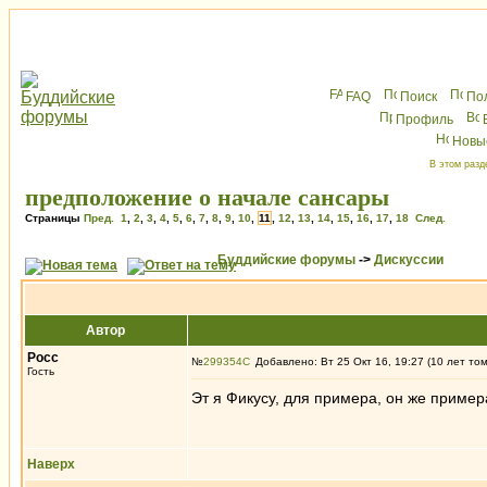
FAQ
Поиск
По
Профиль
Новы
В этом разд
предположение о начале сансары
Страницы
Пред.
1
,
2
,
3
,
4
,
5
,
6
,
7
,
8
,
9
,
10
,
11
,
12
,
13
,
14
,
15
,
16
,
17
,
18
След.
Буддийские форумы
->
Дискуссии
Автор
Росс
№
299354
Добавлено: Вт 25 Окт 16, 19:27 (10 лет то
Гость
Эт я Фикусу, для примера, он же пример
Наверх