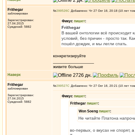
Frithegar
№
299526
Добавлено: Чт 27 Окт 16, 20:18 (10 лет то
заблокирован
Зарегистрирован:
Фикус
пишет
:
27.04.2015
Суждений: 5882
Frithegar
В вашей онтологии всё происходит ка
условий, без причин - просто так. 
пошёл дождик, и мы легли спать.
конкретизируйте
_________________
живите больше
Наверх
Frithegar
№
299527
Добавлено: Чт 27 Окт 16, 20:21 (10 лет то
заблокирован
Зарегистрирован:
Фикус
пишет
:
27.04.2015
Суждений: 5882
Frithegar
пишет
:
Won Soeng
пишет
:
Не читайте Платона напроч
во-первых, о вкусах не спорят,