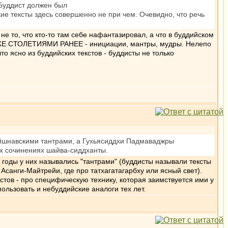
 Буддист должен был
кие тексты здесь совершенно не при чем. Очевидно, что речь
не то, что кто-то там себе нафантазировал, а что в буддийском
ов УЖЕ СТОЛЕТИЯМИ РАНЕЕ - инициации, мантры, мудры. Нелепо
 ясно из буддийских текстов - буддисты не только
айшнавскими тантрами, а Гухьясиддхи Падмаваджры
их сочинениях шайва-сиддханты.
годы у них назывались "тантрами" (буддисты называли тексты
а Асанги-Майтрейи, где про татхагатагарбху или ясный свет).
тов - про специфическую технику, которая заимствуется ими у
ользовать и небуддийские аналоги тех лет.