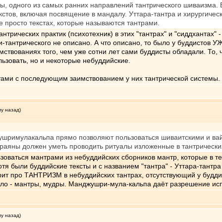
ты, одного из самых ранних направлений тантрического шиваизма.
екстов, включая посвящение в мандалу. Уттара-тантра и хирургичес
не просто текстах, которые называются тантрами.
рических практик (психотехник) в этих "тантрах" и "сиддхантах" - 
ки-тантрического не описано. А что описано, то было у буддист
ваниях того, чем уже сотни лет сами буддисты обладали. То, что
ьзовать, но и некоторые небуддийские.
тами с последующим заимствованием у них тантрической системы.
му назад)
жушримулакальпа прямо позволяют пользоваться шиваитскими и в
жраяны должен уметь проводить ритуалы изложенные в тантрическ
оваться мантрами из небуддийских сборников мантр, которые в те 
 хотя были буддийские тексты и с названием "тантра" - Уттара-тантр
ит про ТАНТРИЗМ в небуддийских тантрах, отсутствующий у буддис
ыло - мантры, мудры. Манджушри-мула-кальпа даёт разрешение исп
му назад)