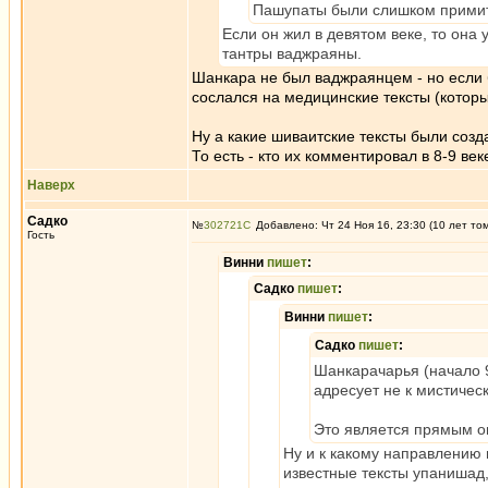
Пашупаты были слишком примит
Если он жил в девятом веке, то она
тантры ваджраяны.
Шанкара не был ваджраянцем - но если 
сослался на медицинские тексты (которы
Ну а какие шиваитские тексты были со
То есть - кто их комментировал в 8-9 ве
Наверх
Садко
№
302721
Добавлено: Чт 24 Ноя 16, 23:30 (10 лет то
Гость
Винни
пишет
:
Садко
пишет
:
Винни
пишет
:
Садко
пишет
:
Шанкарачарья (начало 9
адресует не к мистичес
Это является прямым оп
Ну и к какому направлению 
известные тексты упанишад,