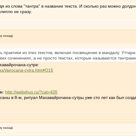
 из слова "тантра" в названии текста. И сколько раз можно долдон
илипло не сразу.
му назад)
 практики из этих текстов, включая посвящение в мандалу. Уттара
ских сочинениях, а не просто текстах, которые называются тантрами
хавайрочана-сутре:
axaVairocana-cytra.htm#O15
ом:
http://webshus.ru/?cat=420
аны в 8-м, ритуал Махавайрочана-сутры уже сто лет как был созд
му назад)