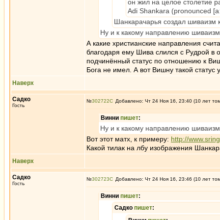
он жил на целое столетие р
Adi Shankara (pronounced [aːd
Шанкарачарья создал шиваизм к
Ну и к какому направлению шиваизм
А какие христианские направления счит
благодаря ему Шива слился с Рудрой в 
подчинённый статус по отношению к Виш
Бога не имел. А вот Вишну такой стату
Наверх
Садко
№
302722
Добавлено: Чт 24 Ноя 16, 23:40 (10 лет то
Гость
Винни
пишет
:
Ну и к какому направлению шиваизм
Вот этот матх, к примеру:
http://www.sring
Какой тилак на лбу изображения Шанкар
Наверх
Садко
№
302723
Добавлено: Чт 24 Ноя 16, 23:46 (10 лет то
Гость
Винни
пишет
:
Садко
пишет
: