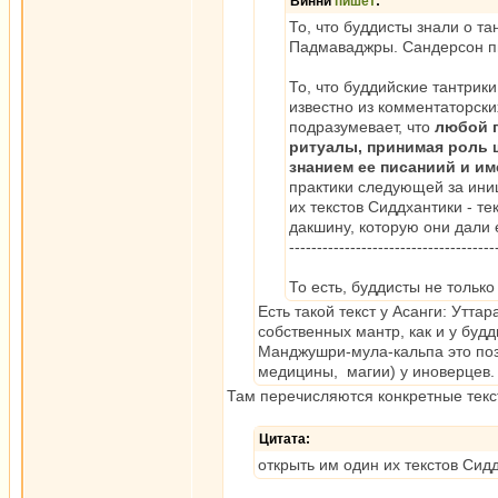
Винни
пишет
:
То, что буддисты знали о т
Падмаваджры. Сандерсон п
То, что буддийские тантрик
известно из комментаторски
подразумевает, что
любой п
ритуалы, принимая роль 
знанием ее писаниий и им
практики следующей за ини
их текстов Сиддхантики - т
дакшину, которую они дали 
-------------------------------------
То есть, буддисты не тольк
Есть такой текст у Асанги: Утта
собственных мантр, как и у буд
Манджушри-мула-кальпа это позв
медицины, магии) у иноверцев.
Там перечисляются конкретные текс
Цитата:
открыть им один их текстов Сид