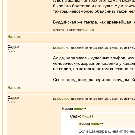
А вот в шайва-тантрах этот самый Бхайр
было это божество и его культ. Ну и за
тантры, невозможно объяснить такой не
Буддийская же тантра, как древнейшая
Ответы на этот пост:
Винни
Наверх
Садко
№
302697
Добавлено: Чт 24 Ноя 16, 17:54 (10 лет то
Гость
Ах да, капаликов - чудесных эльфов, и
человеческих жервоприношений у капали
не видил, но которые потом внезапно с
Свежо предание, да верится с трудом. Хо
Наверх
Садко
№
302720
Добавлено: Чт 24 Ноя 16, 23:24 (10 лет то
Гость
Винни
пишет
:
Садко
пишет
:
Винни
пишет
:
Если Шанкара шиваит почем