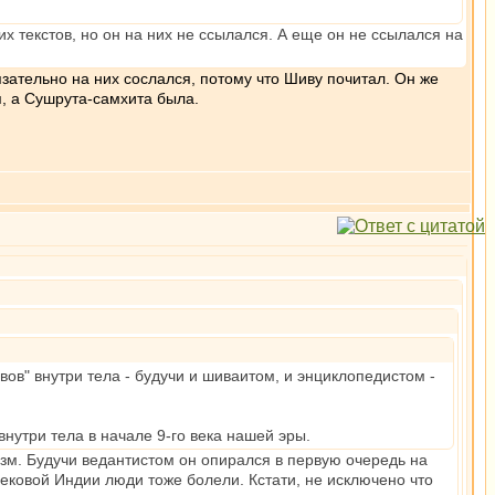
х текстов, но он на них не ссылался. А еще он не ссылался на
зательно на них сослался, потому что Шиву почитал. Он же
я, а Сушрута-самхита была.
ов" внутри тела - будучи и шиваитом, и энциклопедистом -
утри тела в начале 9-го века нашей эры.
зм. Будучи ведантистом он опирался в первую очередь на
вековой Индии люди тоже болели. Кстати, не исключено что