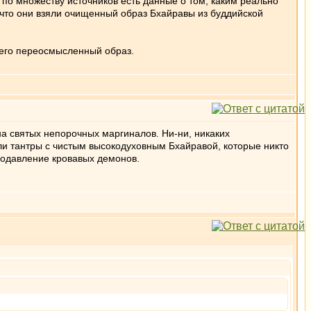
 по множеству источников есть данные о том, каким реально
о, что они взяли очищенный образ Бхайравы из буддийской
 его переосмысленный образ.
а святых непорочных маргиналов. Ни-ни, никаких
ли тантры с чистым высокодуховным Бхайравой, которые никто
подавление кровавых демонов.