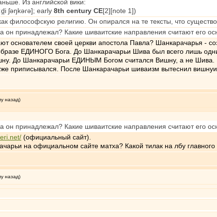
аньше. Из английской вики:
̪i ʃəŋkəɾə]; early
8th century CE
[2][note 1])
ак философскую религию. Он опирался на те тексты, что существо
а он принадлежал? Какие шиваитские направления считают его о
ают основателем своей церкви апостола Павла? Шанкарачарья - со
образе ЕДИНОГО Бога. До Шанкарачарьи Шива был всего лишь одни
ну. До Шанкарачарьи ЕДИНЫМ Богом считался Вишну, а не Шива. Ш
с уже приписывался. После Шанкарачарьи шиваизм вытеснил вишнуи
му назад)
а он принадлежал? Какие шиваитские направления считают его о
eri.net/
(официальный сайт).
ачарьи на официальном сайте матха? Какой тилак на лбу главного
му назад)