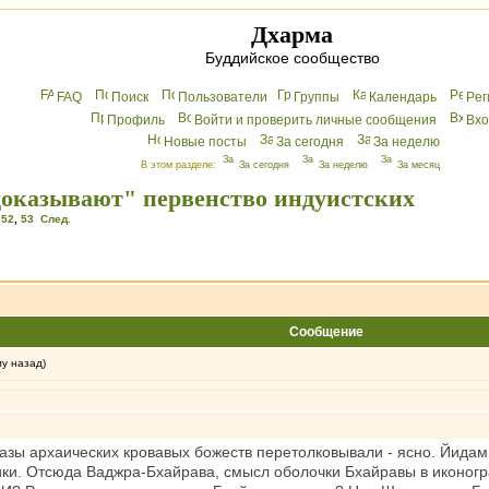
Дхарма
Буддийское сообщество
FAQ
Поиск
Пользователи
Группы
Календарь
Peг
Профиль
Войти и проверить личные сообщения
Вхo
Новые посты
За сегодня
За неделю
В этом разделе:
За сегодня
За неделю
За месяц
доказывают" первенство индуистских
,
52
,
53
След.
Сообщение
му назад)
зы архаических кровавых божеств перетолковывали - ясно. Йидам 
ики. Отсюда Ваджра-Бхайрава, смысл оболочки Бхайравы в иконог