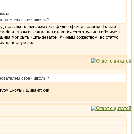
вали.
снователем своей школы?
здатель всего шиваизма как философской религии. Только
м божеством из сонма политеистического культа либо имел
ива мог быть ишта-деватой, личным божеством, но статус
зм на вторую роль.
снователем своей школы?
 гуру школы? Шиваитский.