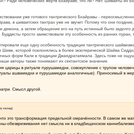
? Ради человеческих жертв Бхайраве, что ли? Нет. Шиваиты их Бх
имствовании уже готового тантрического Бхайравы - переосмысленно
рава, в шиваитских тантрах уже не звучит. Потому что они поздние
и демона, а затем обращение его на путь истинный было задолго
. Буддисты просто заимствовали эту особенность из ранних пуран, 
птировали еще одну особенность традиции тантрического шайвизма
 Шиве, которой поклонялись в более экзотерической Шайва Сиддх
ичных форм Кали в традиции Джаядратаямала. Здесь тоже не ощущ
наши авторы также понимают их сектантское значение.
ия царицы в ритуале пурушамедхи, совокупление с трупом человеч
итуалы ашвамедхи и пурушамедхи аналогичные). Приносимый в жер
атри. Смысл другой.
му назад)
 что это трансформация предельной омрачённости. В самом же мат
ены-обезвреживания нет смысла ни в кладбищенском каннибализме