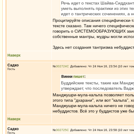
Речь идет о текстах Шайва-Сиддхан
уметь выполнять практики из этих т
идет о тантрических сочинениях, а 
Процитируйте описания специфически-тант
тексте сказано. Там ничего специфичес
говорить о СИСТЕМООБРАЗУЮЩИХ заимство
собственные мантры, мудры могли испол
Здесь нет создания тантризма небуддис
Наверх
Садко
№
302724
Добавлено: Чт 24 Ноя 16, 23:54 (10 лет то
Гость
Винни
пишет
:
Буддийские тексты, такие как Манд
утверждает, что последователь Вад
Манджушри-мула-кальпа позволяет польз
этого типа "дхарани", или вот "кальпа",
Манджушри-мула-кальпа ничего не говор
небуддистов. Всё это у буддистов уже б
Наверх
Садко
№
302725
Добавлено: Чт 24 Ноя 16, 23:58 (10 лет то
Гость