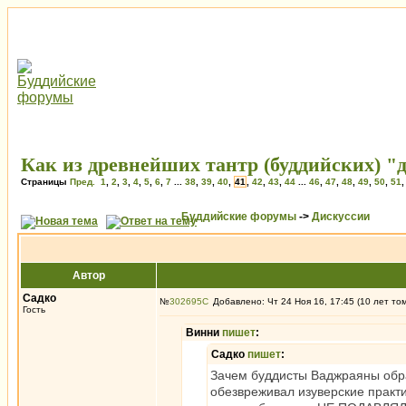
Как из древнейших тантр (буддийских) "
Страницы
Пред.
1
,
2
,
3
,
4
,
5
,
6
,
7
...
38
,
39
,
40
,
41
,
42
,
43
,
44
...
46
,
47
,
48
,
49
,
50
,
51
Буддийские форумы
->
Дискуссии
Автор
Садко
№
302695
Добавлено: Чт 24 Ноя 16, 17:45 (10 лет то
Гость
Винни
пишет
:
Садко
пишет
:
Зачем буддисты Ваджраяны обра
обезвреживал изуверские практ