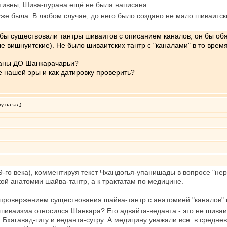
ивны, Шива-пурана ещё не была написана.
 уже была. В любом случае, до него было создано не мало шиваитски
бы существовали тантры шиваитов с описанием каналов, он бы обя
е вишнуитские). Не было шиваитских тантр с "каналами" в то врем
зданы ДО Шанкарачарьи?
ке нашей эры и как датировку проверить?
му назад)
-го века), комментируя текст Чхандогья-упанишады в вопросе "нерв
кой анатомии шайва-тантр, а к трактатам по медицине.
ровержением существования шайва-тантр с анатомией "каналов" вн
шиваизма относился Шанкара? Его адвайта-веданта - это не шиваи
 Бхагавад-гиту и веданта-сутру. А медицину уважали все: в средне