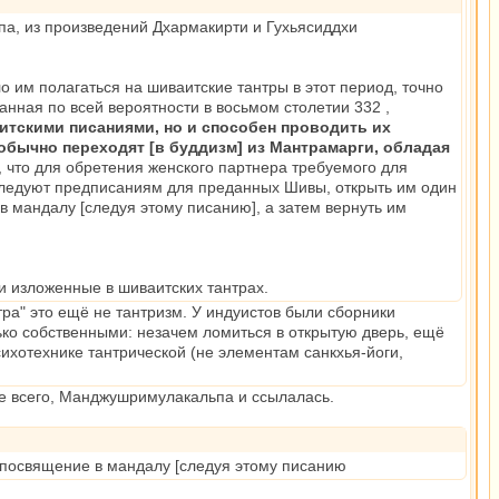
ьпа, из произведений Дхармакирти и Гухьясиддхи
 им полагаться на шиваитские тантры в этот период, точно
нная по всей вероятности в восьмом столетии 332 ,
итскими писаниями, но и способен проводить их
обычно переходят [в буддизм] из Мантрамарги, обладая
и, что для обретения женского партнера требуемого для
следуют предписаниям для преданных Шивы, открыть им один
в мандалу [следуя этому писанию], а затем вернуть им
ки изложенные в шиваитских тантрах.
нтра" это ещё не тантризм. У индуистов были сборники
лько собственными: незачем ломиться в открытую дверь, ещё
ихотехнике тантрической (не элементам санкхья-йоги,
ее всего, Манджушримулакальпа и ссылалась.
м посвящение в мандалу [следуя этому писанию