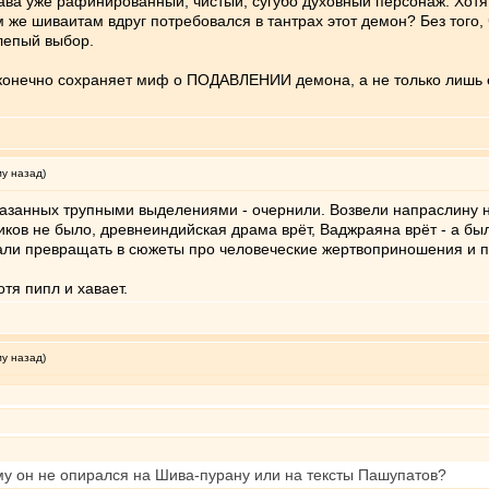
ава уже рафинированный, чистый, сугубо духовный персонаж. Хотя
чем же шиваитам вдруг потребовался в тантрах этот демон? Без тог
лепый выбор.
, конечно сохраняет миф о ПОДАВЛЕНИИ демона, а не только лишь
му назад)
змазанных трупными выделениями - очернили. Возвели напраслину н
ков не было, древнеиндийская драма врёт, Ваджраяна врёт - а бы
тали превращать в сюжеты про человеческие жертвоприношения и 
тя пипл и хавает.
му назад)
у он не опирался на Шива-пурану или на тексты Пашупатов?