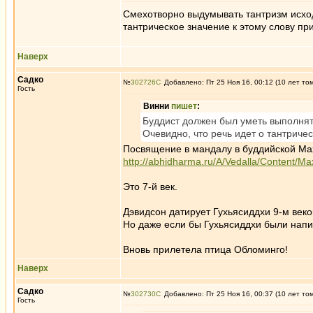
Смехотворно выдумывать тантризм исходя
тантрическое значение к этому слову пр
Наверх
Садко
№
302726
Добавлено: Пт 25 Ноя 16, 00:12 (10 лет то
Гость
Винни
пишет
:
Буддист должен был уметь выполнять
Очевидно, что речь идет о тантриче
Посвящение в мандалу в буддийской Ма
http://abhidharma.ru/A/Vedalla/Content/M
Это 7-й век.
Дэвидсон датирует Гухьясиддхи 9-м век
Но даже если бы Гухьясиддхи были напис
Вновь прилетела птица Обломинго!
Наверх
Садко
№
302730
Добавлено: Пт 25 Ноя 16, 00:37 (10 лет то
Гость