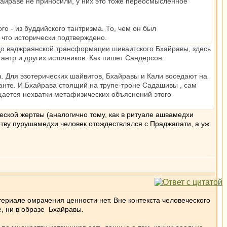
айраве не приносили, у них это тоже переосмысленное
го - из буддийского тантризма. То, чем он был
, что исторически подтверждено.
 до ваджраянской трансформации шиваитского Бхайравы, здесь
тантр и других источников. Как пишет Сандерсон:
. Для эзотерических шайвитов, Бхайравы и Кали воседают на
анте. И Бхайравa стоящий на трупе-троне Садашивы , сам
ается нехватки метафизических объяснений этого
еской жертвы (аналогично тому, как в ритуале ашвамедхи
тву пурушамедхи человек отождествлялся с Праджапати, а уж
ериале омрачения ценности нет. Вне контекста человеческого
, ни в образе Бхайравы.