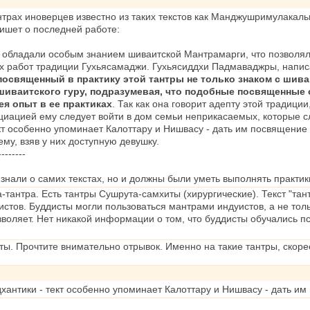
антрах иноверцев известно из таких текстов как Манджушримулакал
ишет о последней работе:
и обладали особым знанием шиваитской Мантрамарги, что позволяло
х работ традиции Гухьясамаджи. Гухьясиддхи Падмаваджры, написа
освященный в практику этой тантры не только знаком с шива
шиваитского гуру, подразумевая, что подобные посвященные 
ея опыт в ее практиках
. Так как она говорит адепту этой традици
циацией ему следует войти в дом семьи неприкасаемых, которые 
ект особенно упоминает Калоттару и Нишвасу - дать им посвящение 
ему, взяв у них доступную девушку.
--------
о знали о самих текстах, но и должны были уметь выполнять практи
ра-тантра. Есть тантры Сушрута-самхиты (хирургические). Текст "та
дистов. Буддисты могли пользоваться мантрами индуистов, а не то
оляет. Нет никакой информации о том, что буддисты обучались пс
ты. Прочтите внимательно отрывок. Именно на такие тантры, скор
дхантики - тект особенно упоминает Калоттару и Нишвасу - дать и