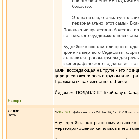
они это божество НЕ ПОДАВЛЯЛИ
божество.
Это вот и свидетельствует о за
первоначально, этот самый Бхай
Подавление вражеского божества ил
нет никакого буддийского новшества
Буддийские составители просто ада
троне из мёртвого Садашивы, форме
становится троном-трупом для разл
иконографического подчинения; но 
Кали, восседающая на трупе - это позиц
царица совокуплялась с трупом коня: р
Праджапати, как известно, с Шивой.
Йидам же ПОДАВЛЯЕТ Бхайраву с Калар
Наверх
Садко
№
302696
Добавлено: Чт 24 Ноя 16, 17:50 (10 лет то
Гость
Ануттара-йога-тантры потому и высшие,
жертвоприношения капаликов и его зам