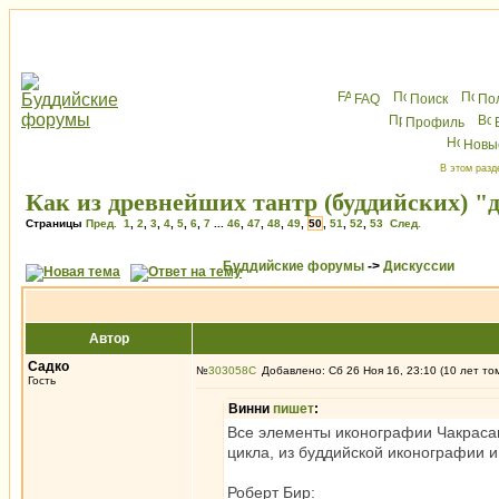
FAQ
Поиск
По
Профиль
Новы
В этом разд
Как из древнейших тантр (буддийских) "
Страницы
Пред.
1
,
2
,
3
,
4
,
5
,
6
,
7
...
46
,
47
,
48
,
49
,
50
,
51
,
52
,
53
След.
Буддийские форумы
->
Дискуссии
Автор
Садко
№
303058
Добавлено: Сб 26 Ноя 16, 23:10 (10 лет то
Гость
Винни
пишет
:
Все элементы иконографии Чакрасам
цикла, из буддийской иконографии и
Роберт Бир: