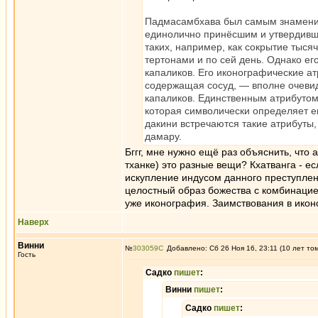
Падмасамбхава был самым знамениты
единолично принёсшим и утвердивши
таких, например, как сокрытие тыся
тертонами и по сей день. Однако ег
капаликов. Его иконографические ат
содержащая сосуд, — вполне очевидн
капаликов. Единственным атрибутом
которая символически определяет ег
дакини встречаются такие атрибуты,
дамару.
Бггг, мне нужно ещё раз объяснить, что 
тханке) это разные вещи? Кхатванга - е
искупление индусом данного преступлени
целостный образ божества с комбинацией
уже иконография. Заимствования в икон
Наверх
Винни
№
303059
Добавлено: Сб 26 Ноя 16, 23:11 (10 лет то
Гость
Садко
пишет
:
Винни
пишет
:
Садко
пишет
: