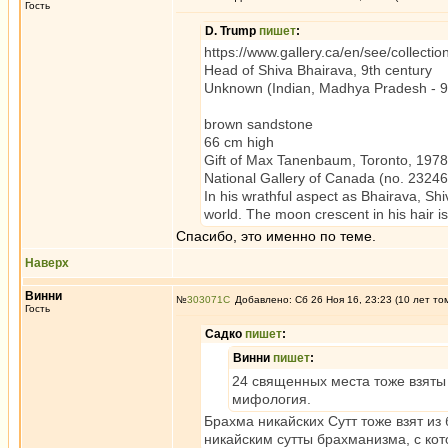
Гость
D. Trump
пишет
:
https://www.gallery.ca/en/see/collect
Head of Shiva Bhairava, 9th century
Unknown (Indian, Madhya Pradesh - 9
brown sandstone
66 cm high
Gift of Max Tanenbaum, Toronto, 1978
National Gallery of Canada (no. 23246
In his wrathful aspect as Bhairava, Sh
world. The moon crescent in his hair is
Спасибо, это именно по теме.
Наверх
Винни
№
303071
Добавлено: Сб 26 Ноя 16, 23:23 (10 лет то
Гость
Садко
пишет
:
Винни
пишет
:
24 священных места тоже взяты 
мифология.
Брахма никайских Сутт тоже взят из
никайским сутты брахманизма, с ко