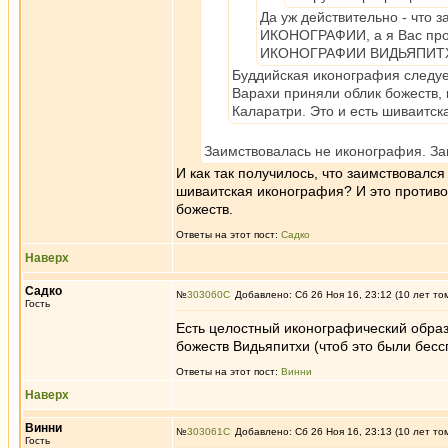
Да уж действительно - чт
ИКОНОГРАФИИ, а я Вас пр
ИКОНОГРАФИИ ВИДЬЯПИТХИ 
Буддийская иконография следует
Варахи приняли облик божеств, 
Каларатри. Это и есть шиваитск
Заимствовалась не иконография. За
И как так получилось, что заимствовался
шиваитская иконография? И это противо
божеств.
Ответы на этот пост:
Садко
Наверх
Садко
№
303060
Добавлено: Сб 26 Ноя 16, 23:12 (10 лет то
Гость
Есть целостный иконографический образ 
божеств Видьяпитхи (чтоб это были бесс
Ответы на этот пост:
Винни
Наверх
Винни
№
303061
Добавлено: Сб 26 Ноя 16, 23:13 (10 лет то
Гость