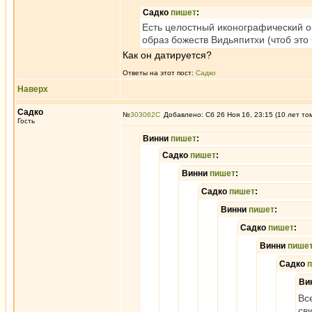
Садко
пишет
:
Есть целостный иконографический об
образ божеств Видьяпитхи (чтоб это
Как он датируется?
Ответы на этот пост:
Садко
Наверх
Садко
№
303062
Добавлено: Сб 26 Ноя 16, 23:15 (10 лет то
Гость
Винни
пишет
:
Садко
пишет
:
Винни
пишет
:
Садко
пишет
:
Винни
пишет
:
Садко
пишет
:
Винни
пише
Садко
Ви
Вс
св