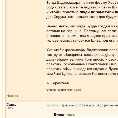
Тогда Ваджрадхара принял форму Херуки
бодхисаттв с юм и те подавили свиту Ши
– чтобы простые люди не заметили п
для Херуки, хотя смысл этого для буддис
Важно знать, что когда Будда создал ма
оставил на вершине. Поэтому нам легче 
становится время, тем мощнее практика 
человеческих становится Шива под его п
Учение Чакрасамвары Ваджрапани перед
тантру от Шаварипы, составил садхану –
дальнейшем великие йоги вносили свои 
практики, основанные Гхантападой (тиб.
практики обычно кладётся садхана Луип
сам Чже Цонкапа, версия Нагпопы тоже 
А. Терентьев
Ответы на этот пост:
Садко
Наверх
Садко
№
303064
Добавлено: Сб 26 Ноя 16, 23:16 (10 лет то
Гость
Винни
пишет
: