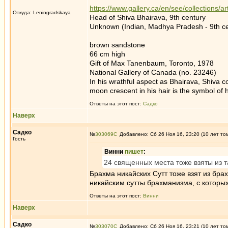
https://www.gallery.ca/en/see/collections
Откуда: Leningradskaya
Head of Shiva Bhairava, 9th century
Unknown (Indian, Madhya Pradesh - 9th ce
brown sandstone
66 cm high
Gift of Max Tanenbaum, Toronto, 1978
National Gallery of Canada (no. 23246)
In his wrathful aspect as Bhairava, Shiva 
moon crescent in his hair is the symbol of 
Ответы на этот пост:
Садко
Наверх
Садко
№
303069
Добавлено: Сб 26 Ноя 16, 23:20 (10 лет то
Гость
Винни
пишет
:
24 священных места тоже взяты из т
Брахма никайских Сутт тоже взят из бра
никайским сутты брахманизма, с которы
Ответы на этот пост:
Винни
Наверх
Садко
№
303070
Добавлено: Сб 26 Ноя 16, 23:21 (10 лет то