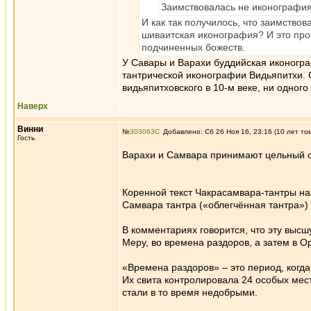
Заимствовалась не иконография.
И как так получилось, что заимствов
шиваитская иконография? И это прот
подчиненных божеств.
У Савары и Варахи буддийская иконогра
тантрической иконографии Видьяпитхи. С
видьяпитховского в 10-м веке, ни одного
Наверх
Винни
№
303063
Добавлено: Сб 26 Ноя 16, 23:16 (10 лет то
Гость
Варахи и Самвара принимают цельный о
Коренной текст Чакрасамвара-тантры на
Самвара тантра («облегчённая тантра») и
В комментариях говорится, что эту выс
Меру, во времена раздоров, а затем в О
«Времена раздоров» – это период, когд
Их свита контролировала 24 особых мест
стали в то время недобрыми.