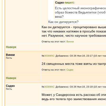
Садко
пишет
:
Есть целостный иконографически
образ божеств Видьяпитхи (чтоб
века?
Как он датируется?
Как он датируется - процитировано выше
так что никаких натяжек в просьбе пока
нет. Разумное, чисто научное требовани
Ответы на этот пост:
Винни
Наверх
Винни
№
303065
Добавлено: Сб 26 Ноя 16, 23:17 (10 лет то
Гость
24 священных места тоже взяты из тантр
Ответы на этот пост:
Садко
Наверх
Садко
№
303066
Добавлено: Сб 26 Ноя 16, 23:18 (10 лет то
Гость
Может, у Сандерсона есть рассказ об эт
ведь его телега про заимствования ико