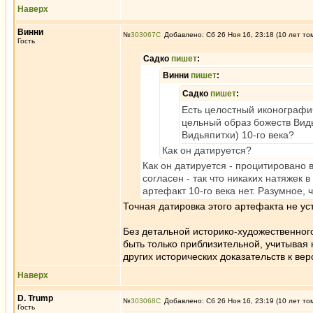
Наверх
Винни
№
303067
Добавлено: Сб 26 Ноя 16, 23:18 (10 лет то
Гость
Садко
пишет
:
Винни
пишет
:
Садко
пишет
:
Есть целостный иконографич
цельный образ божеств Вид
Видьяпитхи) 10-го века?
Как он датируется?
Как он датируется - процитировано 
согласен - так что никаких натяжек
артефакт 10-го века нет. Разумное, 
Точная датировка этого артефакта не ус
Без детальной историко-художественног
быть только приблизительной, учитывая 
других исторических доказательств к верс
Наверх
D. Trump
№
303068
Добавлено: Сб 26 Ноя 16, 23:19 (10 лет то
Гость