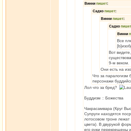
Винни
пишет
:
Садко
пишет
:
Винни
пишет
:
Садко
пише
Винни
Все пл
[b]изо
Вот видите
существова
9-м веком.
Они есть на из
Что за паралогизм
персонажи буддийс
Лол что за бред?
Буддизм :: Божества
Чакрасамвара (Круг Вы
Супруги находятся пос
лотосовом троне лежат 
цвета). В двурукой фор
его руки перекрещены и