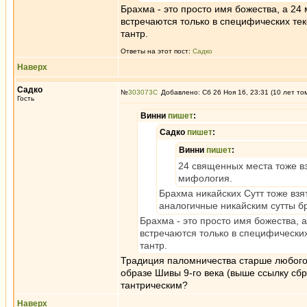
Брахма - это просто имя божества, а 24
встречаются только в специфических тек
тантр.
Ответы на этот пост:
Садко
Наверх
Садко
№
303073
Добавлено: Сб 26 Ноя 16, 23:31 (10 лет то
Гость
Винни
пишет
:
Садко
пишет
:
Винни
пишет
:
24 священных места тоже вз
мифология.
Брахма никайских Сутт тоже взя
аналогичные никайским сутты б
Брахма - это просто имя божества, 
встречаются только в специфических
тантр.
Традиция паломничества старше любого 
образе Шивы 9-го века (выше ссылку сб
тантрическим?
Наверх