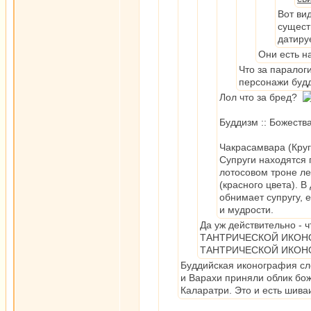
Вот ви
сущест
датиру
Они есть н
Что за парало
персонажи буд
Лол что за бред?
Буддизм :: Божеств
Чакрасамвара (Кру
Супруги находятся 
лотосовом троне ле
(красного цвета). 
обнимает супругу, 
и мудрости.
Да уж действительно -
ТАНТРИЧЕСКОЙ ИКОНОГ
ТАНТРИЧЕСКОЙ ИКОНОГ
Буддийская иконография сле
и Варахи приняли облик бож
Каларатри. Это и есть шива