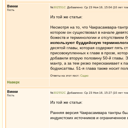
Винни
№
302551
Добавлено: Ср 23 Ноя 16, 15:04 (10 лет то
Гость
Из той же статьи:
Несмотря на то, что Чакрасамвара-тантр
котором он существовал в начале девят
божеств и терминологии и отсутствием 
используют буддийскую терминологи
десятой главы, которая содержит пять с
присовокупленных к главе в прозе, кот
добавили вторую половину 50-й главы. 
мантр, а за тем резко перескакивает к 
бодхисаттвы. 51-я глава также носит по
Ответы на этот пост:
Садко
Наверх
Винни
№
302552
Добавлено: Ср 23 Ноя 16, 15:27 (10 лет то
Гость
Из той же статьи:
Ранняя версия Чакрасамвара тантры был
индуистских источников и ограниченное 