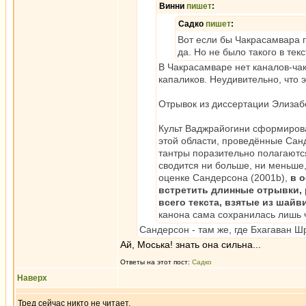
Винни
пишет
:
Садко
пишет
:
Вот если бы Чакрасамвара го
да. Но не было такого в текс
В Чакрасамваре нет каналов-ча
капаликов. Неудивительно, что э
Отрывок из диссертации Элизаб
Культ Ваджрайогини сформиров
этой области, проведённые Санд
тантры поразительно полагаются
сводится ни больше, ни меньше,
оценке Сандерсона (2001b),
в 
встретить длинные отрывки, 
всего текста, взятые из шай
канона сама сохранилась лишь ч
Сандерсон - там же, где Бхагаван 
Ай, Моська! знать она сильна...
Ответы на этот пост:
Садко
Наверх
Тред сейчас никто не читает.