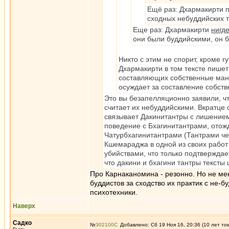
Ещё раз: Дхармакирти 
сходных небуддийских т
Еще раз: Дхармакирти
нигд
они были буддийскими, он б
Никто с этим не спорит, кроме 
Дхармакирти в том тексте пишет
составляющих собственные мант
осуждает за составление собств
Это вы безапелляционно заявили, чт
считает их небуддийскими. Вкратце
связывает Дакинитантры с лишением
поведение с Бхагинитантрами, отож
Чатурбхагинитантрами (Тантрами ч
Кшемараджа в одной из своих работ
убийствами, что только подтверждае
что дакини и бхагини тантры тексты
Про Карнаканомина - резонно. Но не мен
буддистов за сходство их практик с не-б
психотехники.
Наверх
Садко
№
302100
Добавлено: Сб 19 Ноя 16, 20:36 (10 лет то