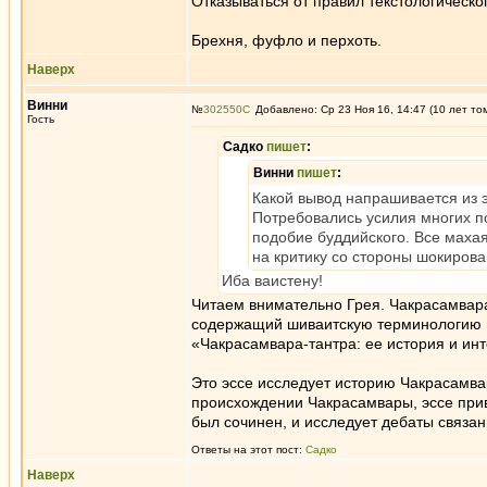
Отказываться от правил текстологическо
Брехня, фуфло и перхоть.
Наверх
Винни
№
302550
Добавлено: Ср 23 Ноя 16, 14:47 (10 лет то
Гость
Садко
пишет
:
Винни
пишет
:
Какой вывод напрашивается из э
Потребовались усилия многих п
подобие буддийского. Все махаян
на критику со стороны шокирова
Иба ваистену!
Читаем внимательно Грея. Чакрасамвара-
содержащий шиваитскую терминологию и
«Чакрасамвара-тантра: ее история и ин
Это эссе исследует историю Чакрасамва
происхождении Чакрасамвары, эссе прив
был сочинен, и исследует дебаты связа
Ответы на этот пост:
Садко
Наверх