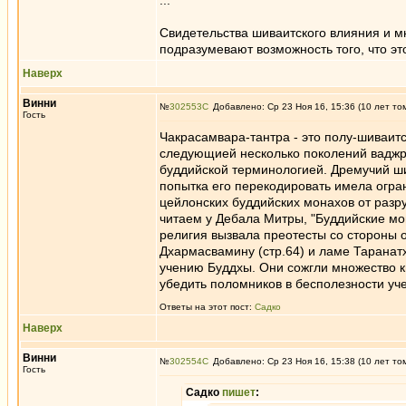
...
Свидетельства шиваитского влияния и м
подразумевают возможность того, что эт
Наверх
Винни
№
302553
Добавлено: Ср 23 Ноя 16, 15:36 (10 лет то
Гость
Чакрасамвара-тантра - это полу-шиваит
следующией несколько поколений ваджра
буддийской терминологией. Дремучий шив
попытка его перекодировать имела огра
цейлонских буддийских монахов от разру
читаем у Дебала Митры, "Буддийские мо
религия вызвала преотесты со стороны 
Дхармасвамину (стр.64) и ламе Таранат
учению Буддхы. Они сожгли множество к
убедить поломников в бесполезности уч
Ответы на этот пост:
Садко
Наверх
Винни
№
302554
Добавлено: Ср 23 Ноя 16, 15:38 (10 лет то
Гость
Садко
пишет
: