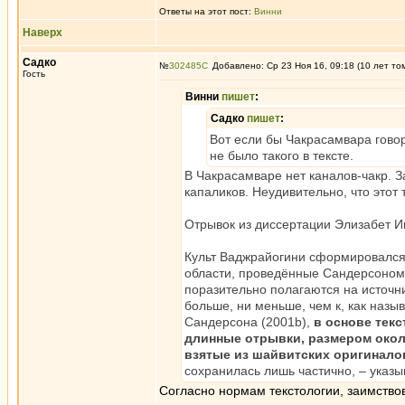
Ответы на этот пост:
Винни
Наверх
Садко
№
302485
Добавлено: Ср 23 Ноя 16, 09:18 (10 лет то
Гость
Винни
пишет
:
Садко
пишет
:
Вот если бы Чакрасамвара говори
не было такого в тексте.
В Чакрасамваре нет каналов-чакр. 
капаликов. Неудивительно, что этот 
Отрывок из диссертации Элизабет И
Культ Ваджрайогини сформировался
области, проведённые Сандерсоном (
поразительно полагаются на источни
больше, ни меньше, чем к, как назы
Сандерсона (2001b),
в основе тек
длинные отрывки, размером около
взятые из шайвитских оригинало
сохранилась лишь частично, – указы
Согласно нормам текстологии, заимство