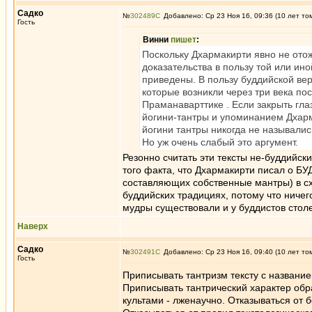
Садко
№
302489
Добавлено: Ср 23 Ноя 16, 09:36 (10 лет то
Гость
Винни
пишет
:
Поскольку Дхармакирти явно не ото
доказательства в пользу той или ино
приведены. В пользу буддийской вер
которые возникли через три века по
Праманаварттике . Если закрыть гла
йогини-тантры и упоминанием Дхарма
йогини тантры никогда не называлис
Но уж очень слабый это аргумент.
Резонно считать эти тексты не-буддийск
того факта, что Дхармакирти писал о БУ
составляющих собственные мантры) в схо
буддийских традициях, потому что ничего
мудры существовали и у буддистов столет
Наверх
Садко
№
302491
Добавлено: Ср 23 Ноя 16, 09:40 (10 лет то
Гость
Приписывать тантризм тексту с название
Приписывать тантрический характер обр
культами - лженаучно. Отказываться от 