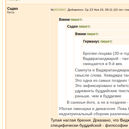
Садко
№
302484
Добавлено: Ср 23 Ноя 16, 09:11 (10 лет то
Гость
Винни
пишет
:
Садко
пишет
:
Винни
пишет
:
Германус
пишет
:
Брогми-лоцава (30-е год
Ваджрапанджарой - тан
смещается в 9-й век.
Сампута и Ваджрапанджара 
смысле слова. Хеваджра тан
Это одна из самых поздних 
Это зафиксировано в тибетс
удревнять буддийские текст
раньше, чем в буддизме.
В санкхья-йоге, а не в позднем
Убогая лженаука и демагогия. Пока б
недоктринальный сборник различных
Тупая наглая брехня. Доказано, что Вид
специфически-буддийской - философии 