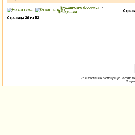
Буддийские форумы
->
Стран
Дискуссии
Страница
36
из
53
За информацию, размещённую на сайте пол
Мощь пх