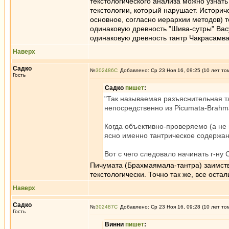
текстологического анализа можно узнать
текстологии, который нарушает. Историч
основное, согласно иерархии методов) 
одинаковую древность "Шива-сутры" Васу
одинаковую древность тантр Чакрасамва
Наверх
Садко
№
302486
Добавлено: Ср 23 Ноя 16, 09:25 (10 лет то
Гость
Садко
пишет
:
"Так называемая разъяснительная тан
непосредственно из Picumata-Brahma
Когда объективно-проверяемо (а н
ясно именно тантрическое содержан
Вот с чего следовало начинать г-ну 
Пичумата (Брахмаямала-тантра) заимству
текстологически. Точно так же, все остал
Наверх
Садко
№
302487
Добавлено: Ср 23 Ноя 16, 09:28 (10 лет то
Гость
Винни
пишет
: