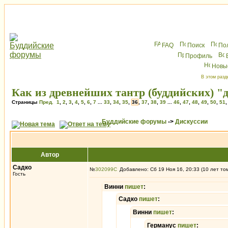
FAQ
Поиск
По
Профиль
Новы
В этом разд
Как из древнейших тантр (буддийских) "
Страницы
Пред.
1
,
2
,
3
,
4
,
5
,
6
,
7
...
33
,
34
,
35
,
36
,
37
,
38
,
39
...
46
,
47
,
48
,
49
,
50
,
51
Буддийские форумы
->
Дискуссии
Автор
Садко
№
302099
Добавлено: Сб 19 Ноя 16, 20:33 (10 лет то
Гость
Винни
пишет
:
Садко
пишет
:
Винни
пишет
:
Германус
пишет
: