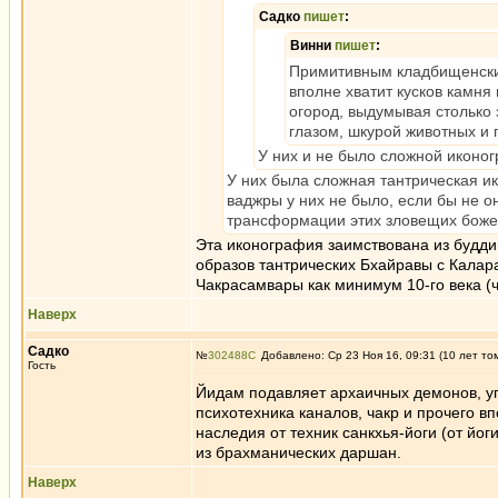
Садко
пишет
:
Винни
пишет
:
Примитивным кладбищенски
вполне хватит кусков камня
огород, выдумывая столько 
глазом, шкурой животных и
У них и не было сложной иконог
У них была сложная тантрическая и
ваджры у них не было, если бы не о
трансформации этих зловещих божес
Эта иконография заимствована из будди
образов тантрических Бхайравы с Калара
Чакрасамвары как минимум 10-го века (ч
Наверх
Садко
№
302488
Добавлено: Ср 23 Ноя 16, 09:31 (10 лет то
Гость
Йидам подавляет архаичных демонов, у
психотехника каналов, чакр и прочего 
наследия от техник санкхья-йоги (от йог
из брахманических даршан.
Наверх