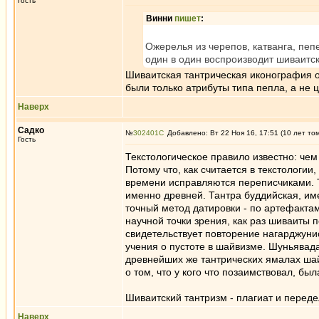
Гость
Винни
пишет
:
Ожерелья из черепов, катванга, пепе
один в один воспроизводит шиваитс
Шиваитская тантрическая иконография о
были только атрибуты типа пепла, а не 
Наверх
Садко
№
302401
Добавлено: Вт 22 Ноя 16, 17:51 (10 лет то
Гость
Текстологическое правило известно: чем
Потому что, как считается в текстологи
времени исправляются переписчиками. Т
именно древней. Тантра буддийская, име
точный метод датировки - по артефактам
научной точки зрения, как раз шиваиты 
свидетельствует повторение нагарджуни
учения о пустоте в шайвизме. Шуньявада
древнейших же тантрических ямалах шай
о том, что у кого что позаимствовал, бы
Шиваитский тантризм - плагиат и переде
Наверх