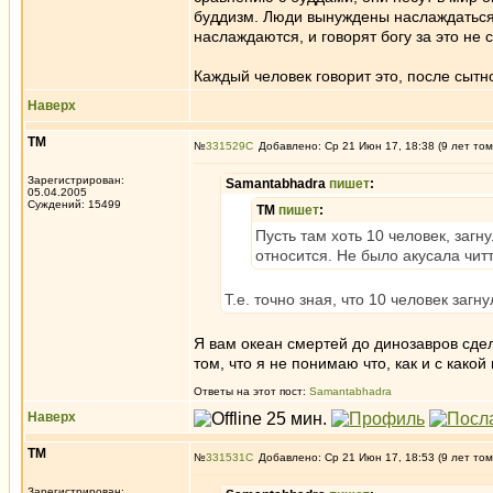
буддизм. Люди вынуждены наслаждаться.
наслаждаются, и говорят богу за это не с
Каждый человек говорит это, после сытно
Наверх
ТМ
№
331529
Добавлено: Ср 21 Июн 17, 18:38 (9 лет том
Зарегистрирован:
Samantabhadra
пишет
:
05.04.2005
Суждений: 15499
ТМ
пишет
:
Пусть там хоть 10 человек, загн
относится. Не было акусала читт
Т.е. точно зная, что 10 человек загн
Я вам океан смертей до динозавров сде
том, что я не понимаю что, как и с како
Ответы на этот пост:
Samantabhadra
Наверх
ТМ
№
331531
Добавлено: Ср 21 Июн 17, 18:53 (9 лет том
Зарегистрирован: