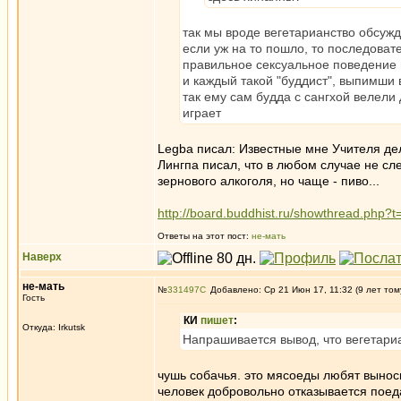
так мы вроде вегетарианство обсужд
если уж на то пошло, то последоват
правильное сексуальное поведение и 
и каждый такой "буддист", выпимши 
так ему сам будда с сангхой велели 
играет
Legba писал: Известные мне Учителя де
Лингпа писал, что в любом случае не сл
зернового алкоголя, но чаще - пиво...
http://board.buddhist.ru/showthread.php
Ответы на этот пост:
не-мать
Наверх
не-мать
№
331497
Добавлено: Ср 21 Июн 17, 11:32 (9 лет том
Гость
КИ
пишет
:
Откуда: Irkutsk
Напрашивается вывод, что вегетари
чушь собачья. это мясоеды любят выноси
человек добровольно отказывается поед