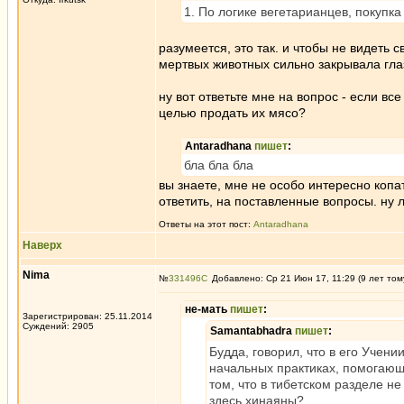
1. По логике вегетарианцев, покупка
разумеется, это так. и чтобы не видеть 
мертвых животных сильно закрывала гла
ну вот ответьте мне на вопрос - если вс
целью продать их мясо?
Antaradhana
пишет
:
бла бла бла
вы знаете, мне не особо интересно коп
ответить, на поставленные вопросы. ну 
Ответы на этот пост:
Antaradhana
Наверх
Nima
№
331496
Добавлено: Ср 21 Июн 17, 11:29 (9 лет том
не-мать
пишет
:
Зарегистрирован: 25.11.2014
Суждений: 2905
Samantabhadra
пишет
:
Будда, говорил, что в его Учени
начальных практиках, помогающи
том, что в тибетском разделе н
здесь хинаяны?