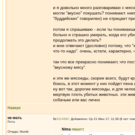
и я довольно много разговариваю с мяс
могли "вкусно" покушать? понимают. ник
"буддийских" говорилен) не отрицает пр
потом я спрашиваю - если ты понимаешь,
больно и страшно умирать, когда его уб
продолжать это делать?
и мне отвечают (дословно) потому, что "ж
что-то надо". очень, кстати, характерно
так что все прекрасно понимают, что по
"вкусному мясу".
и эти же мясоеды, скорее всего, будут 
боюсь, в этот момент у них пойдет пена и
ну вот так, дорогие мясоеды, и для чел
мертвую плоть убитых животных. эти жив
собачьки или вас лично
Наверх
не-мать
№
331498
Добавлено: Ср 21 Июн 17, 11:39 (9 лет том
Гость
Nima
пишет
:
Откуда: Irkutsk