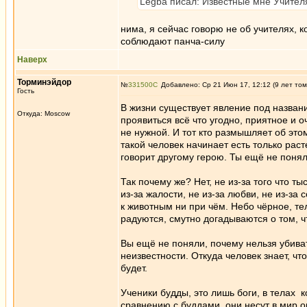
Legba писал: Известные мне Учителя
нима, я сейчас говорю не об учителях, 
соблюдают панча-силу
Наверх
Торминэйдор
№
331500
Добавлено: Ср 21 Июн 17, 12:12 (9 лет том
Гость
В жизни существует явление под назван
Откуда: Moscow
проявиться всё что угодно, приятное и
не нужной. И тот кто размышляет об этом
такой человек начинает есть только раст
говорит другому герою. Ты ещё не поня
Так почему же? Нет, не из-за того что т
из-за жалости, не из-за любви, не из-з
к животным ни при чём. Небо чёрное, тел
радуются, смутно догадываются о том, чт
Вы ещё не поняли, почему нельзя убиват
неизвестности. Откуда человек знает, чт
будет.
Ученики будды, это лишь боги, в телах 
сравнению с буддами, они несут в мир о