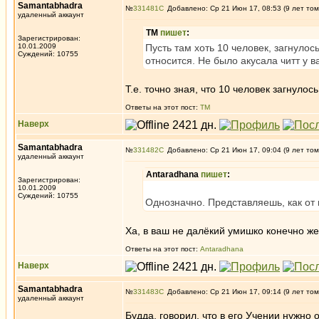
Samantabhadra
№
331481
Добавлено: Ср 21 Июн 17, 08:53 (9 лет том
удаленный аккаунт
ТМ
пишет
:
Зарегистрирован:
10.01.2009
Пусть там хоть 10 человек, загнулос
Суждений: 10755
относится. Не было акусала читт у в
Т.е. точно зная, что 10 человек загнулос
Ответы на этот пост:
ТМ
Наверх
Samantabhadra
№
331482
Добавлено: Ср 21 Июн 17, 09:04 (9 лет том
удаленный аккаунт
Antaradhana
пишет
:
Зарегистрирован:
10.01.2009
Суждений: 10755
Однозначно. Представляешь, как от 
Ха, в ваш не далёкий умишко конечно ж
Ответы на этот пост:
Antaradhana
Наверх
Samantabhadra
№
331483
Добавлено: Ср 21 Июн 17, 09:14 (9 лет том
удаленный аккаунт
Будда, говорил, что в его Учении нужно 