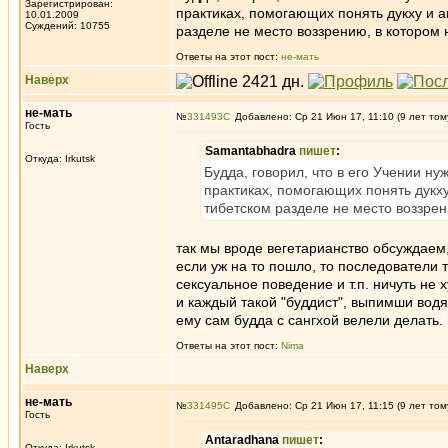
Зарегистрирован:
практиках, помогающих понять дукху и ан
10.01.2009
Суждений: 10755
разделе не место воззрению, в котором
Ответы на этот пост:
не-мать
Наверх
не-мать
№
331493
Добавлено: Ср 21 Июн 17, 11:10 (9 лет том
Гость
Samantabhadra
пишет
:
Откуда: Irkutsk
Будда, говорил, что в его Учении ну
практиках, помогающих понять дукху 
тибетском разделе не место воззре
так мы вроде вегетарианство обсуждаем,
если уж на то пошло, то последователи 
сексуальное поведение и т.п. ничуть не 
и каждый такой "буддист", выпимши водя
ему сам будда с сангхой велели делать. 
Ответы на этот пост:
Nima
Наверх
не-мать
№
331495
Добавлено: Ср 21 Июн 17, 11:15 (9 лет том
Гость
Antaradhana
пишет
:
Откуда: Irkutsk