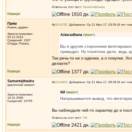
Ответы на этот пост:
Samantabhadra
Наверх
Прям
№
331479
Добавлено: Ср 21 Июн 17, 03:58 (9 лет том
Рыжик, дудкин
Зарегистрирован:
Antaradhana
пишет
:
05.12.2014
Суждений: 1307
Откуда: Рязань
Вы и другие сторонники вегетарианс
приводил. Ну понятное дело, ведь з
Так речь-то не о едении, а о покупке. Хо
делаете?
Наверх
Samantabhadra
№
331480
Добавлено: Ср 21 Июн 17, 08:38 (9 лет том
удаленный аккаунт
КИ
пишет
:
Зарегистрирован:
10.01.2009
Напрашивается вывод, что вегетари
Суждений: 10755
Вы наблюдали чей-то характер до и пос
Ответы на этот пост:
ТМ
Наверх