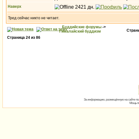
Наверх
Тред сейчас никто не читает.
Буддийские форумы
->
Стран
Гималайский буддизм
Страница
24
из
86
За информацию, размещённую на сайте пол
Мощь пх