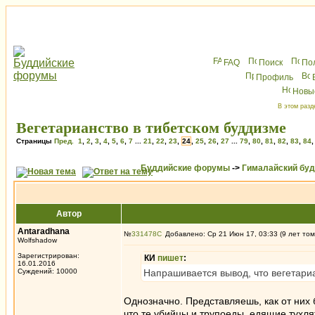
FAQ
Поиск
По
Профиль
Новы
В этом разд
Вегетарианство в тибетском буддизме
Страницы
Пред.
1
,
2
,
3
,
4
,
5
,
6
,
7
...
21
,
22
,
23
,
24
,
25
,
26
,
27
...
79
,
80
,
81
,
82
,
83
,
84
Буддийские форумы
->
Гималайский бу
Автор
Antaradhana
№
331478
Добавлено: Ср 21 Июн 17, 03:33 (9 лет том
Wolfshadow
Зарегистрирован:
КИ
пишет
:
16.01.2016
Суждений: 10000
Напрашивается вывод, что вегетари
Однозначно. Представляешь, как от них 
что те убийцы и трупоеды, едящие тухля