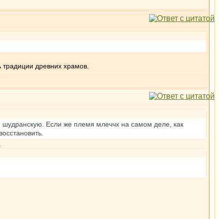
ь традиции древних храмов.
ни шудранскую. Если же племя млеччх на самом деле, как
восстановить.
.