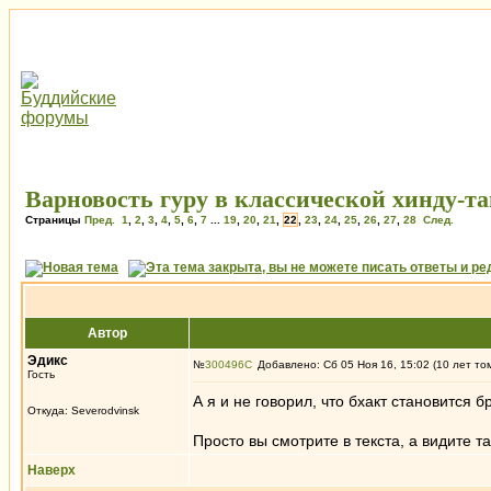
Варновость гуру в классической хинду-та
Страницы
Пред.
1
,
2
,
3
,
4
,
5
,
6
,
7
...
19
,
20
,
21
,
22
,
23
,
24
,
25
,
26
,
27
,
28
След.
Автор
Эдикc
№
300496
Добавлено: Сб 05 Ноя 16, 15:02 (10 лет то
Гость
А я и не говорил, что бхакт становится 
Откуда: Severodvinsk
Просто вы смотрите в текста, а видите т
Наверх