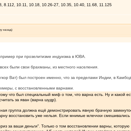
, 8.112, 10.11, 10.18, 10.26-27, 10.35, 10.40, 11.68, 11.125
му назад)
апример при прозелитизме индуизма в ЮВА.
 всех были свои брахманы, из местного населения.
кор Ват) был построен именно, что за пределами Индии, в Камбо
кхмеры, с восстановленными варнами.
ому что был специальный миф о том, что варна есть. Ну и какой е
осчитать за яван (варна шудр).
ная группа должна ещё демонстрировать явную брачную замкнутост
ну восстановить уже нельзя. Если мнимые млеччхи смешивались с 
риз за ваши деньги". Только о том восстановлении варны, котору