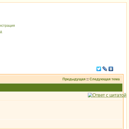
иcтрaция
д
Предыдущая
::
Следующая тема