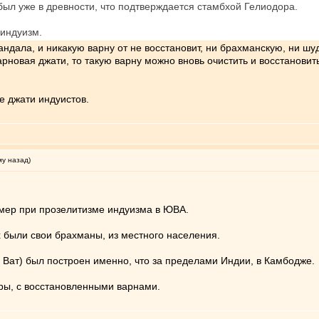
был уже в древности, что подтверждается стамбхой Гелиодора.
 индуизм.
андала, и никакую варну от не восстановит, ни брахманскую, ни шу
рновая джати, то такую варну можно вновь очистить и восстановить
е джати индуистов.
му назад)
мер при прозелитизме индуизма в ЮВА.
х были свои брахманы, из местного населения.
Ват) был построен именно, что за пределами Индии, в Камбодже.
ры, с восстановленными варнами.