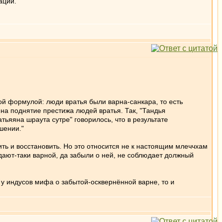
ации.
й формулой: люди вратья были варна-санкара, то есть
а поднятие престижа людей вратья. Так, "Тандья
ьяяна шраута сутре" говорилось, что в результате
шении."
ть и восстановить. Но это относится не к настоящим млеччхам
адают-таки варной, да забыли о ней, не соблюдает должный
т у индусов мифа о забытой-осквернённой варне, то и