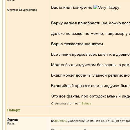
Гость
Вас клинит конкретно
Откуда: Severodvinsk
Варну нельзя приобрести, ее можно восс
Далеко не везде, но можно, например у 
Варна тождественна джати.
Все линии предков всех млеччх в древн
Можно быть индуистом без варны, в рамк
Бхакт может достичь главной религиозно
Бхактийный прозелитизм в индуизм был 
Это все факты, про ортодоксальный инд
Ответы на этот пост:
Bobrus
Наверх
Эдикc
№
300502
Добавлено: Сб 05 Ноя 16, 15:14 (10 лет то
Гость