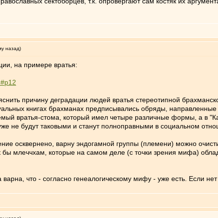
равославных сектоборцев, т.к. опровергают сам костяк их аргумент
му назад)
ции, на примере вратья:
tm#p12
яснить причину деградации людей вратья стереотипной брахманско
уальных книгах брахманах предписывались обряды, направленные н
ый вратья-стома, который имел четыре различные формы, а в "Кат
уже не будут таковыми и станут полноправными в социальном отно
ение осквернено, варну эндогамной группы (племени) можно очисти
как бы млеччхам, которые на самом деле (с точки зрения мифа) обл
 варна, что - согласно генеалогическому мифу - уже есть. Если не