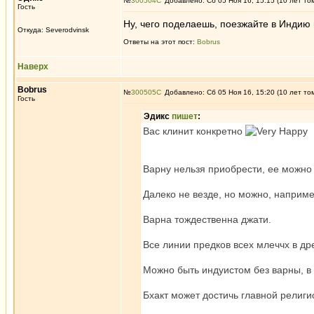
№
300504
Добавлено: Сб 05 Ноя 16, 15:15 (10 лет то
Гость
Ну, чего поделаешь, поезжайте в Индию 
Откуда: Severodvinsk
Ответы на этот пост:
Bobrus
Наверх
Bobrus
№
300505
Добавлено: Сб 05 Ноя 16, 15:20 (10 лет то
Гость
Эдикc
пишет
:
Вас клинит конкретно
Варну нельзя приобрести, ее можно 
Далеко не везде, но можно, наприме
Варна тождественна джати.
Все линии предков всех млеччх в д
Можно быть индуистом без варны, в 
Бхакт может достичь главной религи