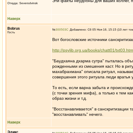
Эти факты неудобны для ваших коллег, п
Откуда: Severodvinsk
Наверх
Bobrus
№
300503
Добавлено: Сб 05 Ноя 16, 15:15 (10 лет то
Гость
Вот богословские источники санскритиза
http://psylib.org.ua/books/chatt01/txt03.h
"Баудхаяна дхарма сутра" пыталась объ
рожденными из смешения каст. Но в рит
махабрахмана" описала ритуал, называем
совершения этого ритуала люди вратья 
То есть, если варна забыта и происхожд
(с точки зрения мифа), а только к тем 
образ жизни и т.д.
"Восстанавливается" в санскритизации та
"восстанавливать" нечего.
Наверх
Эдикc