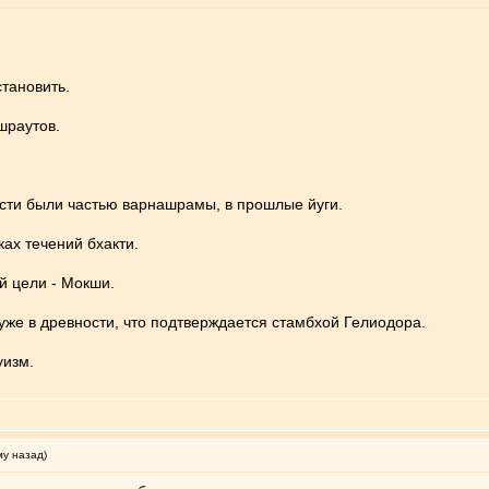
тановить.
шраутов.
ости были частью варнашрамы, в прошлые йуги.
ах течений бхакти.
й цели - Мокши.
уже в древности, что подтверждается стамбхой Гелиодора.
уизм.
му назад)