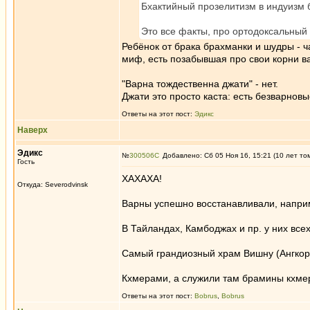
Бхактийный прозелитизм в индуизм 
Это все факты, про ортодоксальный
Ребёнок от брака брахманки и шудры - ч
миф, есть позабывшая про свои корни ва
"Варна тождественна джати" - нет.
Джати это просто каста: есть безварновы
Ответы на этот пост:
Эдикc
Наверх
Эдикc
№
300506
Добавлено: Сб 05 Ноя 16, 15:21 (10 лет то
Гость
ХАХАХА!
Откуда: Severodvinsk
Варны успешно восстанавливали, напри
В Тайландах, Камбоджах и пр. у них все
Самый грандиозный храм Вишну (Ангкор 
Кхмерами, а служили там брамины кхме
Ответы на этот пост:
Bobrus
,
Bobrus