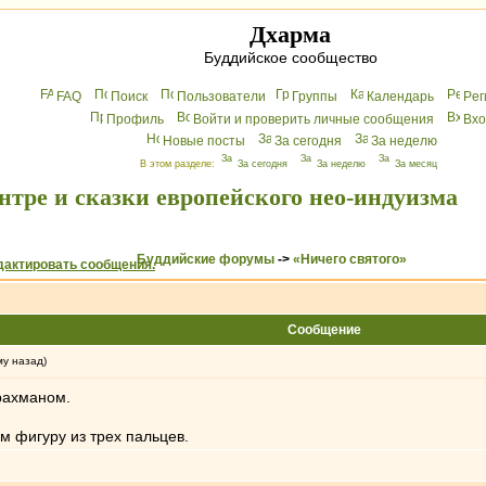
Дхарма
Буддийское сообщество
FAQ
Поиск
Пользователи
Группы
Календарь
Peг
Профиль
Войти и проверить личные сообщения
Вхo
Новые посты
За сегодня
За неделю
В этом разделе:
За сегодня
За неделю
За месяц
нтре и сказки европейского нео-индуизма
Буддийские форумы
->
«Ничего святого»
Сообщение
му назад)
брахманом.
ам фигуру из трех пальцев.