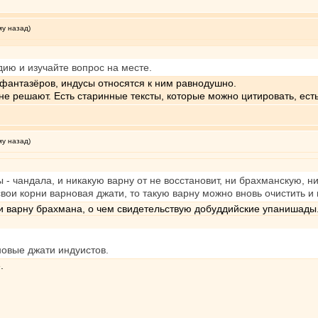
му назад)
дию и изучайте вопрос на месте.
-фантазёров, индусы относятся к ним равнодушно.
не решают. Есть старинные тексты, которые можно цитировать, ест
му назад)
 - чандала, и никакую варну от не восстановит, ни брахманскую, 
вои корни варновая джати, то такую варну можно вновь очистить и 
и варну брахмана, о чем свидетельствую добуддийские упанишады
новые джати индуистов.
.