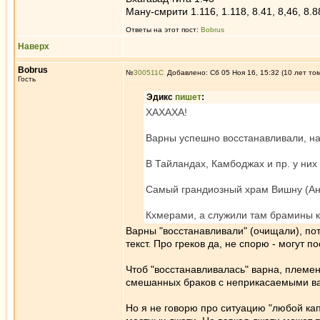
Ману-смрити 1.116, 1.118, 8.41, 8,46, 8.88
Ответы на этот пост:
Bobrus
Наверх
Bobrus
№
300511
Добавлено: Сб 05 Ноя 16, 15:32 (10 лет то
Гость
Эдикc
пишет
:
ХАХАХА!
Варны успешно восстанавливали, н
В Тайландах, Камбоджах и пр. у них
Самый грандиозный храм Вишну (Анг
Кхмерами, а служили там брамины 
Варны "восстанавливали" (очищали), пот
текст. Про греков да, не спорю - могут п
Чтоб "восстанавливалась" варна, племен
смешанных браков с неприкасаемыми вар
Но я не говорю про ситуацию "любой кап