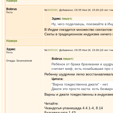
Наверх
Bobrus
№
300509
Добавлено: Сб 05 Ноя 16, 15:26 (10 лет то
Гость
Эдикc
пишет
:
Ну, чего поделаешь, поезжайте в Ин
В Индии гнездится множество сектантов
Секты в традиционном индуизме ничего 
Наверх
Эдикc
№
300510
Добавлено: Сб 05 Ноя 16, 15:28 (10 лет то
Гость
Bobrus
пишет
:
Откуда: Severodvinsk
Ребёнок от брака брахманки и шудры
считает миф, есть позабывшая про с
Ребенку шудрянки легко восстанавливал
Цитата:
"Варна тождественна джати" - нет.
Джати это просто каста: есть безвар
Варны и джати тождественны в индуизме
Читайте:
Чхандогья-упанишада 4.4.1-4, 8.14
Бхагавад-гита 1.43