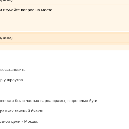
му назад)
и изучайте вопрос на месте.
му назад)
восстановить.
р у шраутов.
ревности были частью варнашрамы, в прошлые йуги.
рамках течений бхакти.
озной цели - Мокши.