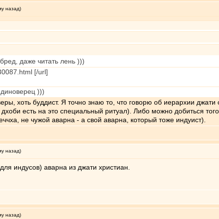
му назад)
бред, даже читать лень )))
30087.html [/url]
единоверец )))
веры, хоть буддист. Я точно знаю то, что говорю об иерархии джати
 дхоби есть на это специальный ритуал). Либо можно добиться того
ччха, не чужой аварна - а свой аварна, который тоже индуист).
му назад)
(для индусов) аварна из джати христиан.
му назад)