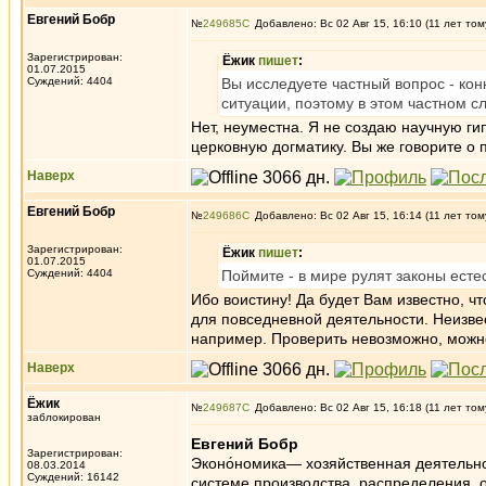
Евгений Бобр
№
249685
Добавлено: Вс 02 Авг 15, 16:10 (11 лет том
Зарегистрирован:
Ёжик
пишет
:
01.07.2015
Суждений: 4404
Вы исследуете частный вопрос - кон
ситуации, поэтому в этом частном с
Нет, неуместна. Я не создаю научную ги
церковную догматику. Вы же говорите о
Наверх
Евгений Бобр
№
249686
Добавлено: Вс 02 Авг 15, 16:14 (11 лет том
Зарегистрирован:
Ёжик
пишет
:
01.07.2015
Суждений: 4404
Поймите - в мире рулят законы ест
Ибо воистину! Да будет Вам известно, ч
для повседневной деятельности. Неизве
например. Проверить невозможно, можно
Наверх
Ёжик
№
249687
Добавлено: Вс 02 Авг 15, 16:18 (11 лет том
заблокирован
Евгений Бобр
Зарегистрирован:
Эконо́номика— хозяйственная деятельно
08.03.2014
Суждений: 16142
системе производства, распределения, 