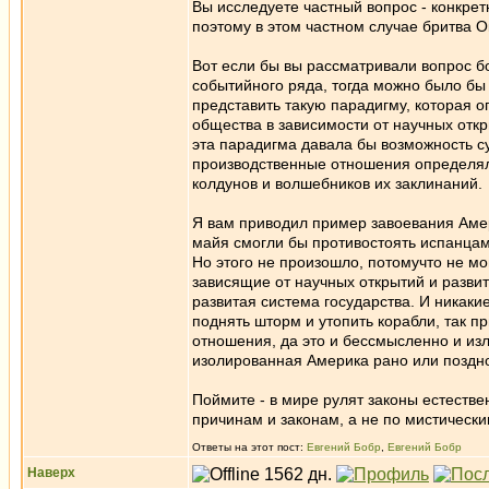
Вы исследуете частный вопрос - конкрет
поэтому в этом частном случае бритва О
Вот если бы вы рассматривали вопрос б
событийного ряда, тогда можно было бы
представить такую парадигму, которая 
общества в зависимости от научных отк
эта парадигма давала бы возможность с
производственные отношения определяли
колдунов и волшебников их заклинаний.
Я вам приводил пример завоевания Амер
майя смогли бы противостоять испанцам
Но этого не произошло, потомучто не мо
зависящие от научных открытий и развит
развитая система государства. И никаки
поднять шторм и утопить корабли, так 
отношения, да это и бессмысленно и изл
изолированная Америка рано или поздно
Поймите - в мире рулят законы естеств
причинам и законам, а не по мистически
Ответы на этот пост:
Евгений Бобр
,
Евгений Бобр
Наверх