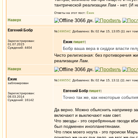
тантрической реализации Лам - нет. (И 
Ответы на этот пост:
Ёжик
Наверх
Евгений Бобр
№
249654
Добавлено: Вс 02 Авг 15, 13:05 (11 лет том
Зарегистрирован:
Ёжик
пишет
:
01.07.2015
Суждений: 4404
Бобр ваша вера в сиддхи власти гелу
Чисто религиозная: без противоречия ж
реализации Лам.
Наверх
Ёжик
№
249655
Добавлено: Вс 02 Авг 15, 13:11 (11 лет том
заблокирован
Евгений Бобр
пишет
:
Зарегистрирован:
08.03.2014
Точно так же, как некоторые событи
Суждений: 16142
Да верно. Можно обьяснить например зак
включают и выключают нам свет.
Что звезды - это серебрянные гвозди вб
был подменен инопланетянами.
Что глюк моего ноута - это происки Мары
понятно же чьих рук дело, не мог же он 