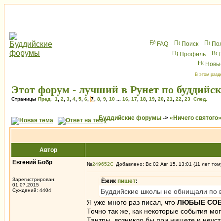
FAQ
Поиск
По
Профиль
Новы
В этом разд
Этот форум - лучший в Рунет по буддийс
Страницы
Пред.
1
,
2
,
3
,
4
,
5
,
6
,
7
,
8
,
9
,
10
...
16
,
17
,
18
,
19
,
20
,
21
,
22
,
23
След.
Буддийские форумы
->
«Ничего святого
Автор
Евгений Бобр
№
249652
Добавлено: Вс 02 Авг 15, 13:01 (11 лет том
Зарегистрирован:
Ёжик
пишет
:
01.07.2015
Суждений: 4404
Буддийские школы не обнищали по 
Я уже много раз писал, что
ЛЮБЫЕ СО
Точно так же, как некоторые события м
Тантры, возникло бы при нищете и неус