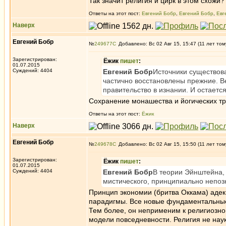
Так значит религия и цирк в этом схожи?
Ответы на этот пост:
Евгений Бобр
,
Евгений Бобр
,
Евг
Наверх
Евгений Бобр
№
249677
Добавлено: Вс 02 Авг 15, 15:47 (11 лет том
Зарегистрирован:
Ёжик
пишет
:
01.07.2015
Суждений: 4404
Евгений Бобр
Источники существов
частично восстановлены прежние. В
правительство в изнании. И остаетс
Сохранение монашества и йогических тр
Ответы на этот пост:
Ёжик
Наверх
Евгений Бобр
№
249678
Добавлено: Вс 02 Авг 15, 15:50 (11 лет том
Зарегистрирован:
Ёжик
пишет
:
01.07.2015
Суждений: 4404
Евгений Бобр
В теории Эйнштейна, 
мистического, принципиально непоз
Принцип экономии (бритва Оккама) адек
парадигмы. Все новые фундаментальные 
Тем более, он неприменим к религиозн
модели повседневности. Религия не наук