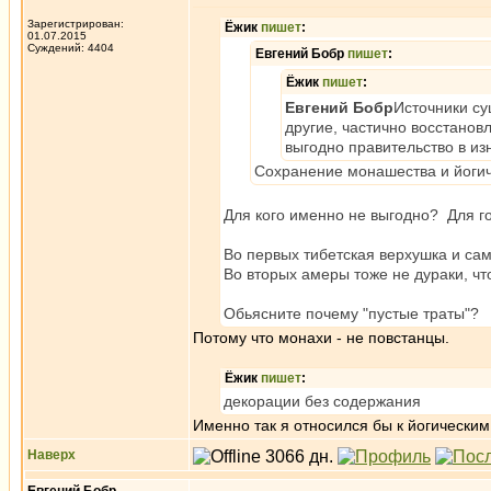
Зарегистрирован:
Ёжик
пишет
:
01.07.2015
Суждений: 4404
Евгений Бобр
пишет
:
Ёжик
пишет
:
Евгений Бобр
Источники су
другие, частично восстано
выгодно правительство в из
Сохранение монашества и йогич
Для кого именно не выгодно? Для 
Во первых тибетская верхушка и с
Во вторых амеры тоже не дураки, чт
Обьясните почему "пустые траты"?
Потому что монахи - не повстанцы.
Ёжик
пишет
:
декорации без содержания
Именно так я относился бы к йогическим
Наверх