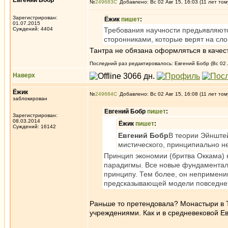
Евгений Бобр
№
249683
Добавлено: Вс 02 Авг 15, 16:03 (11 лет том
Зарегистрирован:
Ёжик
пишет
:
01.07.2015
Суждений: 4404
Требования научности предьявляют
сторонниками, которые верят на слов
Тантра не обязана оформляться в качест
Последний раз редактировалось: Евгений Бобр (Вс 02 А
Наверх
Ёжик
№
249684
Добавлено: Вс 02 Авг 15, 16:08 (11 лет том
заблокирован
Евгений Бобр
пишет
:
Зарегистрирован:
08.03.2014
Ёжик
пишет
:
Суждений: 16142
Евгений Бобр
В теории Эйнштей
мистического, принципиально н
Принцип экономии (бритва Оккама) 
парадигмы. Все новые фундаменталь
принципу. Тем более, он непримени
предсказывающей модели повседневн
Раньше то претендовала? Монастыри в 
учреждениями. Как и в средневековой Е