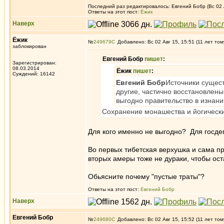
Последний раз редактировалось: Евгений Бобр (Вс 02 А
Ответы на этот пост:
Ёжик
Наверх
Ёжик
№
249679
Добавлено: Вс 02 Авг 15, 15:51 (11 лет том
заблокирован
Евгений Бобр
пишет
:
Зарегистрирован:
08.03.2014
Ёжик
пишет
:
Суждений: 16142
Евгений Бобр
Источники сущес
другие, частично восстановлен
выгодно правительство в изнани
Сохранение монашества и йогически
Для кого именно не выгодно? Для госд
Во первых тибетская верхушка и сама 
вторых амеры тоже не дураки, чтобы ост
Обьясните почему "пустые траты"?
Ответы на этот пост:
Евгений Бобр
Наверх
Евгений Бобр
№
249680
Добавлено: Вс 02 Авг 15, 15:52 (11 лет том