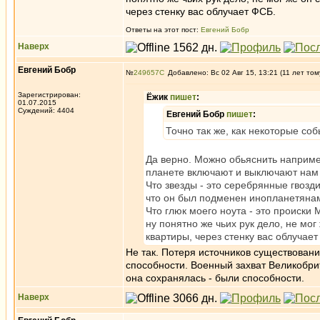
через стенку вас облучает ФСБ.
Ответы на этот пост:
Евгений Бобр
Наверх
Евгений Бобр
№
249657
Добавлено: Вс 02 Авг 15, 13:21 (11 лет том
Зарегистрирован:
Ёжик
пишет
:
01.07.2015
Суждений: 4404
Евгений Бобр
пишет
:
Точно так же, как некоторые со
Да верно. Можно обьяснить например
планете включают и выключают нам 
Что звезды - это серебрянные гвозд
что он был подменен инопланетяна
Что глюк моего ноута - это происки 
ну понятно же чьих рук дело, не мог
квартиры, через стенку вас облучае
Не так. Потеря источников существовани
способности. Военный захват Великобри
она сохранялась - были способности.
Наверх