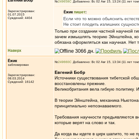
Евгений Бобр
№
249658
Добавлено: Вс 02 Авг 15, 13:24 (11 лет том
Зарегистрирован:
Ёжик
пишет
:
01.07.2015
Суждений: 4404
Если что то можно обьяснить естес
Не стоит плодить излишних сущност
Только при создании частной научной г
зачем измышлять теорию Эйнштейна, когд
обязана оформляться как научная. Нет т
Наверх
Ёжик
№
249660
Добавлено: Вс 02 Авг 15, 13:34 (11 лет том
заблокирован
Евгений Бобр
Зарегистрирован:
Источники существования тибетской общ
08.03.2014
Суждений: 16142
восстановлены прежние.
Великобритания вела гибкую политику. 
В теории Эйнштейна, механика Ньютона -
принципиально непознаваемого.
Требования научности предьявляются в
которые верят на слово и так.
Да когда вы идете в цирк шапито, то не