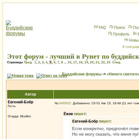
FAQ
Поиск
По
Профиль
Новы
В этом разд
Этот форум - лучший в Рунет по буддийс
Страницы
Пред.
1
,
2
,
3
,
4
,
5
,
6
,
7
,
8
...
16
,
17
,
18
,
19
,
20
,
21
,
22
,
23
След.
Буддийские форумы
->
«Ничего святого
Автор
Евгений-Бобр
№
249592
Добавлено: Сб 01 Авг 15, 19:48 (11 лет том
Гость
Ёжик
пишет
:
Откуда: Mcallen
Евгений-Бобр
пишет
:
Если конкретно, предпочёл повер
Но не могу сказать, что меня пу