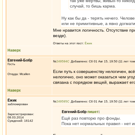
так уже мертвы, живых-то никог
случай, то бишь карма.
Ну как бы да - терять нечего. Чело
или не примитивные, а явно догмат
Мне нравится логичность. Отсутствие п
везде).
Ответы на этот пост:
Ёжик
Наверх
Евгений-Бобр
№
249594
Добавлено: Сб 01 Авг 15, 19:50 (11 лет том
Гость
Если путь к совершенству нелогичен, вс
Откуда: Mcallen
нелогично, оно может оказаться чем угод
связана с порядком вещей, выражает его
Наверх
Ёжик
№
249595
Добавлено: Сб 01 Авг 15, 19:50 (11 лет том
заблокирован
Евгений-Бобр
пишет
:
Зарегистрирован:
08.03.2014
Ещё раз повторю про фонды.
Суждений: 16142
Пока нет нормальных правил - нет и