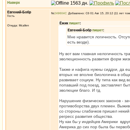
Наверх
Евгений-Бобр
№
249604
Добавлено: Сб 01 Авг 15, 20:12 (11 лет том
Гость
Ёжик
пишет
:
Откуда: Mcallen
Евгений-Бобр
пишет
:
Мне нравится логичность. Отсу
есть везде).
Ну вот вам главная нелогичность т
эволюционность развития форм жизн
Также и нафига нужны сиддхи, да ещ
вторых не вполне биологична в обще
развивает социум. Ну типа как вид
попавший под поезд, заставляет быт
эволюции благо. И тд.
Нарушение физических законов - за
противоборства двух племен. Выжив
со стороны слабачков пришел некий 
регресс развития общества.
Ну как бы у индейцев Америки вдру
Америка до сих пор была бы первоб