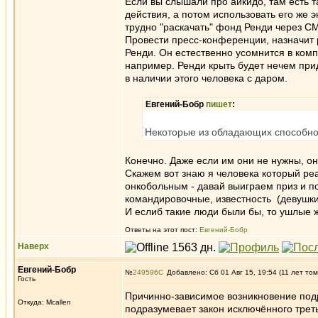
Если вы слышали про айкидо, там есть т
действия, а потом использовать его же 
трудно "раскачать" фонд Ренди через С
Провести пресс-конференции, назначит р
Ренди. Он естественно усомнится в комп
например. Ренди крыть будет нечем прид
в наличии этого человека с даром.
Евгений-Бобр
пишет
:
Некоторые из обладающих способнос
Конечно. Даже если им они не нужны, он
Скажем вот знаю я человека который реа
онкобольным - давай выиграем приз и п
командировочные, известность (девушки)
И еслиб такие люди были бы, то ушлые 
Ответы на этот пост:
Евгений-Бобр
Наверх
Евгений-Бобр
№
249596
Добавлено: Сб 01 Авг 15, 19:54 (11 лет том
Гость
Причинно-зависимое возникновение подр
Откуда: Mcallen
подразумевает закон исключённого треть