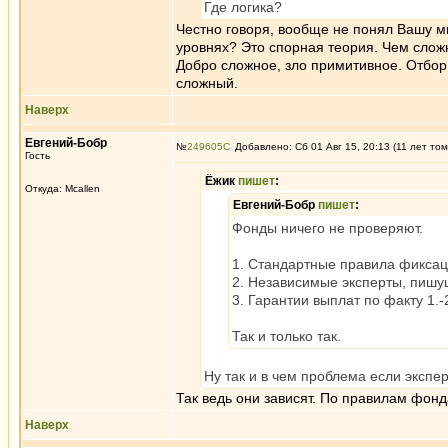
Где логика?
Честно говоря, вообще не понял Вашу м
уровнях? Это спорная теория. Чем сложн
Добро сложное, зло примитивное. Отбор
сложный.
Наверх
Евгений-Бобр
№
249605
Добавлено: Сб 01 Авг 15, 20:13 (11 лет том
Гость
Ёжик
пишет
:
Откуда: Mcallen
Евгений-Бобр
пишет
:
Фонды ничего не проверяют.
1. Стандартные правила фикса
2. Независимые эксперты, пишу
3. Гарантии выплат по факту 1.-
Так и только так.
Ну так и в чем проблема если экспе
Так ведь они зависят. По правилам фонд
Наверх