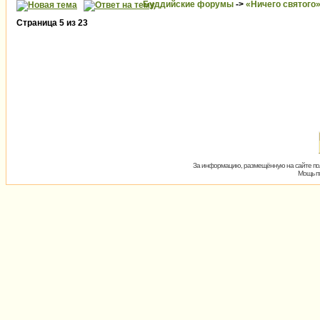
Буддийские форумы
->
«Ничего святого
Страница
5
из
23
За информацию, размещённую на сайте пол
Мощь пх