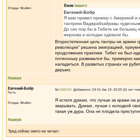
Ёжик
пишет
:
Откуда: Mcallen
Евгений-Бобр
Я вам привел пример с Америкой и 
тантрики Ваджрабхайравы чудесным
До сих пор бы в Тибете ни больниц 
жернова и колодки одевали бы.
Второстепенная цель тантры не армии гр
революции" решена эмиграцией, приум
продолжения практики. Тибет не был ид
потихоньку развивался бы, примерно как
наладиться. В развитых странах не рубят
дерьмо.
Наверх
Евгений-Бобр
№
249610
Добавлено: Сб 01 Авг 15, 20:25 (11 лет том
Гость
Я кстати думаю, что лучше за кражи на р
Откуда: Mcallen
закрывать. Думаю, лучше с колодкой свой
такая уж дура. Она не плодила преступн
Наверх
Тред сейчас никто не читает.