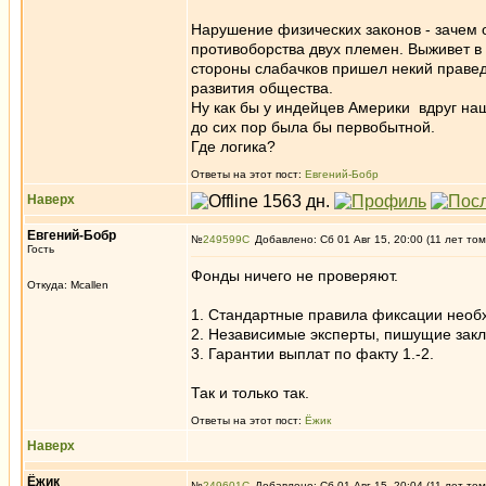
Нарушение физических законов - зачем 
противоборства двух племен. Выживет в
стороны слабачков пришел некий праведн
развития общества.
Ну как бы у индейцев Америки вдруг на
до сих пор была бы первобытной.
Где логика?
Ответы на этот пост:
Евгений-Бобр
Наверх
Евгений-Бобр
№
249599
Добавлено: Сб 01 Авг 15, 20:00 (11 лет том
Гость
Фонды ничего не проверяют.
Откуда: Mcallen
1. Стандартные правила фиксации нео
2. Независимые эксперты, пишущие зак
3. Гарантии выплат по факту 1.-2.
Так и только так.
Ответы на этот пост:
Ёжик
Наверх
Ёжик
№
249601
Добавлено: Сб 01 Авг 15, 20:04 (11 лет том