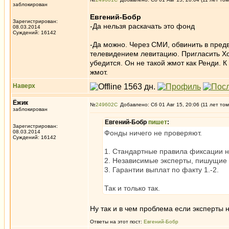
заблокирован
Евгений-Бобр
Зарегистрирован:
-Да нельзя раскачать это фонд
08.03.2014
Суждений: 16142
-Да можно. Через СМИ, обвинить в предв
телевидением левитацию. Пригласить Хок
убедится. Он не такой жмот как Ренди. К
жмот.
Наверх
Ёжик
№
249602
Добавлено: Сб 01 Авг 15, 20:06 (11 лет том
заблокирован
Евгений-Бобр
пишет
:
Зарегистрирован:
08.03.2014
Фонды ничего не проверяют.
Суждений: 16142
1. Стандартные правила фиксации 
2. Независимые эксперты, пишущие
3. Гарантии выплат по факту 1.-2.
Так и только так.
Ну так и в чем проблема если эксперты 
Ответы на этот пост:
Евгений-Бобр