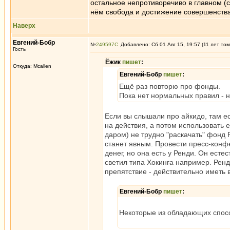
остальное непротиворечиво в главном (с
нём свобода и достижение совершенства
Наверх
Евгений-Бобр
№
249597
Добавлено: Сб 01 Авг 15, 19:57 (11 лет том
Гость
Ёжик
пишет
:
Откуда: Mcallen
Евгений-Бобр
пишет
:
Ещё раз повторю про фонды.
Пока нет нормальных правил - н
Если вы слышали про айкидо, там ес
на действия, а потом использовать 
даром) не трудно "раскачать" фонд
станет явным. Провести пресс-конф
денег, но она есть у Ренди. Он есте
светил типа Хокинга например. Ренд
препятствие - действительно иметь 
Евгений-Бобр
пишет
:
Некоторые из обладающих спосо