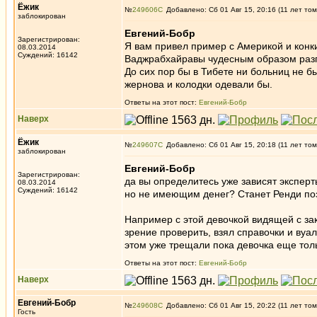
Ёжик
№
249606
Добавлено: Сб 01 Авг 15, 20:16 (11 лет том
заблокирован
Евгений-Бобр
Зарегистрирован:
Я вам привел пример с Америкой и конк
08.03.2014
Суждений: 16142
Ваджрабхайравы чудесным образом разг
До сих пор бы в Тибете ни больниц не б
жернова и колодки одевали бы.
Ответы на этот пост:
Евгений-Бобр
Наверх
Ёжик
№
249607
Добавлено: Сб 01 Авг 15, 20:18 (11 лет том
заблокирован
Евгений-Бобр
Зарегистрирован:
да вы определитесь уже зависят эксперт
08.03.2014
Суждений: 16142
но не имеющим денег? Станет Ренди поз
Например с этой девочкой видящей с за
зрение проверить, взял справочки и вуа
этом уже трещали пока девочка еще тол
Ответы на этот пост:
Евгений-Бобр
Наверх
Евгений-Бобр
№
249608
Добавлено: Сб 01 Авг 15, 20:22 (11 лет том
Гость