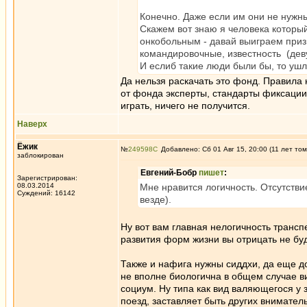
Конечно. Даже если им они не нужны
Скажем вот знаю я человека который
онкобольным - давай выиграем приз 
командировочные, известность (деву
И еслиб такие люди были бы, то уш
Да нельзя раскачать это фонд. Правила
от фонда эксперты, стандарты фиксации
играть, ничего не получится.
Наверх
Ёжик
№
249598
Добавлено: Сб 01 Авг 15, 20:00 (11 лет том
заблокирован
Евгений-Бобр
пишет
:
Зарегистрирован:
08.03.2014
Мне нравится логичность. Отсутств
Суждений: 16142
везде).
Ну вот вам главная нелогичность транс
развития форм жизни вы отрицать не бу
Также и нафига нужны сиддхи, да еще до
не вполне биологична в общем случае ви
социум. Ну типа как вид валяющегося у
поезд, заставляет быть других внимател