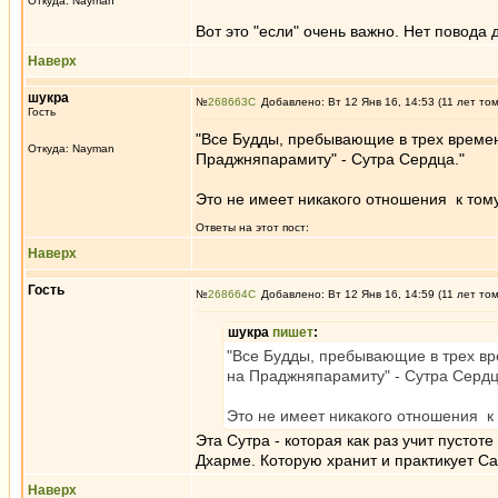
Откуда: Nayman
Вот это "если" очень важно. Нет повода
Наверх
шукра
№
268663
Добавлено: Вт 12 Янв 16, 14:53 (11 лет то
Гость
"Все Будды, пребывающие в трех време
Откуда: Nayman
Праджняпарамиту" - Сутра Сердца."
Это не имеет никакого отношения к тому,
Ответы на этот пост:
Наверх
Гость
№
268664
Добавлено: Вт 12 Янв 16, 14:59 (11 лет то
шукра
пишет
:
"Все Будды, пребывающие в трех в
на Праджняпарамиту" - Сутра Сердц
Это не имеет никакого отношения к т
Эта Сутра - которая как раз учит пустот
Дхарме. Которую хранит и практикует Са
Наверх