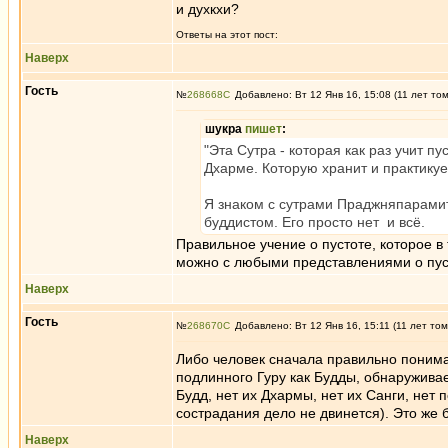
и духкхи?
Ответы на этот пост:
Наверх
Гость
№
268668
Добавлено: Вт 12 Янв 16, 15:08 (11 лет то
шукра
пишет
:
"Эта Сутра - которая как раз учит п
Дхарме. Которую хранит и практикуе
Я знаком с сутрами Праджняпарамиты
буддистом. Его просто нет и всё.
Правильное учение о пустоте, которое в 
можно с любыми представлениями о пусто
Наверх
Гость
№
268670
Добавлено: Вт 12 Янв 16, 15:11 (11 лет том
Либо человек сначала правильно понимае
подлинного Гуру как Будды, обнаруживае
Будд, нет их Дхармы, нет их Санги, нет
сострадания дело не двинется). Это же 
Наверх