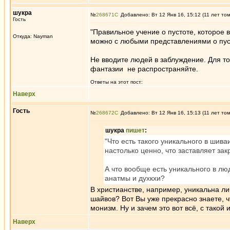
шукра
№
268671
Добавлено: Вт 12 Янв 16, 15:12 (11 лет то
Гость
"Правильное учение о пустоте, которое в
Откуда: Nayman
можно с любыми представлениями о пусто
Не вводите людей в заблуждение. Для то
фантазии не распространяйте.
Ответы на этот пост:
Наверх
Гость
№
268672
Добавлено: Вт 12 Янв 16, 15:13 (11 лет то
шукра
пишет
:
"Что есть такого уникального в шива
настолько ценно, что заставляет за
А что вообще есть уникального в лю
анатмы и духкхи?
В христианстве, например, уникальна ли
шайвов? Вот Вы уже прекрасно знаете, 
монизм. Ну и зачем это вот всё, с тако
Наверх