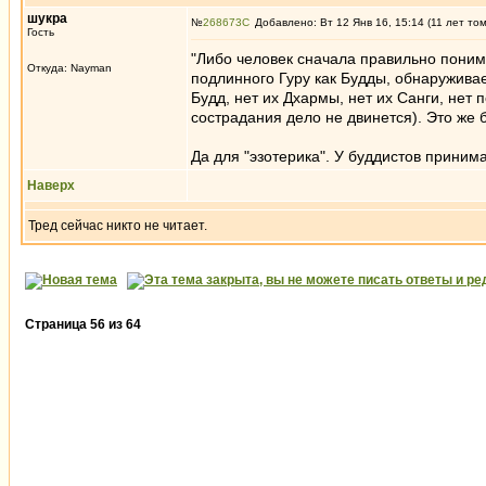
шукра
№
268673
Добавлено: Вт 12 Янв 16, 15:14 (11 лет то
Гость
"Либо человек сначала правильно понима
Откуда: Nayman
подлинного Гуру как Будды, обнаруживае
Будд, нет их Дхармы, нет их Санги, нет
сострадания дело не двинется). Это же 
Да для "эзотерика". У буддистов приним
Наверх
Тред сейчас никто не читает.
Страница
56
из
64