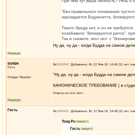
При чём тут ваша личность? Речь о 
"Без правильного понимания пустотн
зарождается Бодхичитта, блокируетс
Такого бреда нет, и он не требуетс
позабавило "блокируется ригпа", п
Так и скажите, мол чел с "блокиро
Ну да, ну да - когда Будда на самом де
Наверх
шукра
№
268659
Добавлено: Вт 12 Янв 16, 14:46 (11 лет то
Гость
"Ну да, ну да - когда Будда на самом де
Откуда: Nayman
КАНОНИЧЕСКОЕ ТРЕБОВАНИЕ ( в студ
Ответы на этот пост:
Наверх
Гость
№
268660
Добавлено: Вт 12 Янв 16, 14:46 (11 лет то
Tong Po
пишет
:
Гость
пишет
: