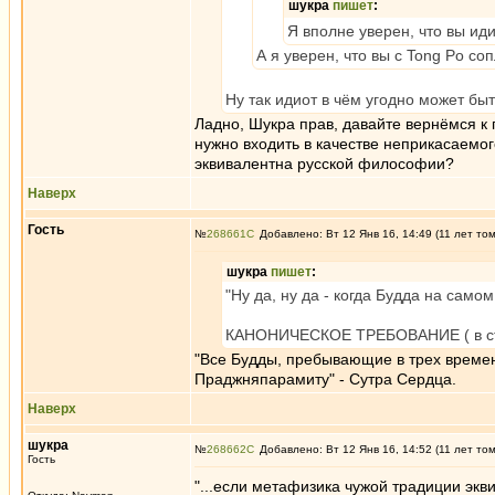
шукра
пишет
:
Я вполне уверен, что вы иди
А я уверен, что вы с Tong Po соп
Ну так идиот в чём угодно может бы
Ладно, Шукра прав, давайте вернёмся к п
нужно входить в качестве неприкасаемо
эквивалентна русской философии?
Наверх
Гость
№
268661
Добавлено: Вт 12 Янв 16, 14:49 (11 лет то
шукра
пишет
:
"Ну да, ну да - когда Будда на само
КАНОНИЧЕСКОЕ ТРЕБОВАНИЕ ( в 
"Все Будды, пребывающие в трех време
Праджняпарамиту" - Сутра Сердца.
Наверх
шукра
№
268662
Добавлено: Вт 12 Янв 16, 14:52 (11 лет то
Гость
"...если метафизика чужой традиции эк