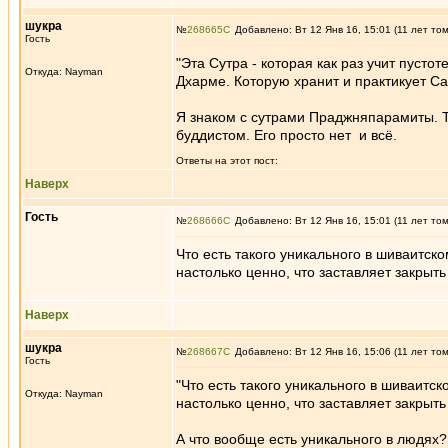
шукра
№
268665
Добавлено: Вт 12 Янв 16, 15:01 (11 лет то
Гость
"Эта Сутра - которая как раз учит пустот
Откуда: Nayman
Дхарме. Которую хранит и практикует Са
Я знаком с сутрами Праджняпарамиты. То
буддистом. Его просто нет и всё.
Ответы на этот пост:
Наверх
Гость
№
268666
Добавлено: Вт 12 Янв 16, 15:01 (11 лет то
Что есть такого уникального в шиваитско
настолько ценно, что заставляет закры
Наверх
шукра
№
268667
Добавлено: Вт 12 Янв 16, 15:06 (11 лет то
Гость
"Что есть такого уникального в шиваитск
Откуда: Nayman
настолько ценно, что заставляет закры
А что вообще есть уникального в людях?