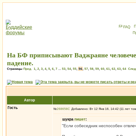
FAQ
На БФ приписывают Ваджраяне человече
падение.
Страницы
Пред.
1
,
2
,
3
,
4
,
5
,
6
,
7
...
53
,
54
,
55
,
56
,
57
,
58
,
59
,
60
,
61
,
62
,
63
,
64
След
Автор
Гость
№
268658
Добавлено: Вт 12 Янв 16, 14:42 (11 лет то
шукра
пишет
:
"Если собеседник неспособен отвлеч