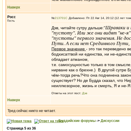
Наверх
Росс
№
213701
Добавлено: Пт 22 Авг 14, 20:12 (12 лет том
Гость
Шраваки и 
Дэв, читайте сутру дальше:"
"пустоту". Или же они видят "не-я"
"пустоты" первого значения. Не до
Пути. А если нет Срединного Пути,
Первое значение
- это так переведено в
бодхисаттвой ни единства, ни не-единств
обладает атманом,
т.е. самосущностью только в том смысле,
нирване как о брехне.) В другой сутре Б
чём-тогда речь?Что она подчинена закон
существует? Но де Будда сказал, что Н
неиллюзорное, жизнь и смерть, Я и не-Я
Ответы на этот пост:
Дэв
Наверх
Тред сейчас никто не читает.
Буддийские форумы
->
Дискуссии
Страница
5
из
36