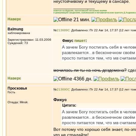
неустойчивому и текущему в сансаре.
_________________
новичок на форуме, прочитавший несколько книжек
и доверяющий сведениям, изложенным в метафизическом трактате Д.Андреева 
Наверх
Balmung
№
213689
Добавлено: Пт 22 Авг 14, 17:37 (12 лет том
заблокирована
Зарегистрирован: 11.03.2006
Фикус
пишет
:
Суждений: 73
А зачем Богу постигать себя в челове
развлекается...в бесконечном своём 
просто питается тем, что мв считае
мочилась ли ты на ночь дездемона?
сдел
Наверх
Просковья
№
213690
Добавлено: Пт 22 Авг 14, 17:37 (12 лет том
Гость
Фикус
Откуда: Minsk
Цитата:
А зачем Богу постигать себя в челове
развлекается...в бесконечном своём 
просто питается тем, что мв считае
Вот потому что хорошо себя знает, по-э
что не страдайте!