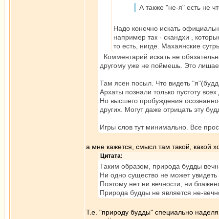
А также "не-я" есть не ч
Надо конечно искать официаль
например так - скандхи , котор
то есть, нигде. Махаянские сут
Комментарий искать не обязательно,
другому уже не поймешь. Это лишае
Там ясен посыл. Что видеть "я"(будд
Архаты познали только пустоту всех д
Но высшего пробуждения осознанност
других. Могут даже отрицать эту буд
Игры слов тут минимально. Все прос
а мне кажется, смысл там такой, какой 
Цитата:
Таким образом, природа будды вечн
Ни одно существо не может увидеть 
Поэтому нет ни вечности, ни блаженс
Природа будды не является не-вечн
Т.е. "природу будды" специально надел