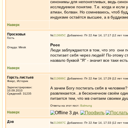
синонимы для непонятливых, ведь синон
исследуемое понятие. Т.е. когда и если у
атман, болван. Но сомневаюсь, чтоб будд
индуизме остаётся высшее, а в буддизме
Наверх
Просковья
№
213685
Добавлено: Пт 22 Авг 14, 17:17 (12 лет том
Гость
Росс
Откуда: Minsk
Люди заблуждаются в том, что это они п
постигает себя через людей! По-этому с
назвало буквой "Я" - значит все таки есть
Наверх
Горсть листьев
№
213686
Добавлено: Пт 22 Авг 14, 17:29 (12 лет том
Фикус, Историк
Зарегистрирован:
А зачем Богу постигать себя в человеке? 
10.09.2010
развлекается...в бесконечном своём один
Суждений: 31235
питается тем, что мв считаем своими ду
Ответы на этот пост:
Balmung
Наверх
Дэв
№
213687
Добавлено: Пт 22 Авг 14, 17:33 (12 лет том