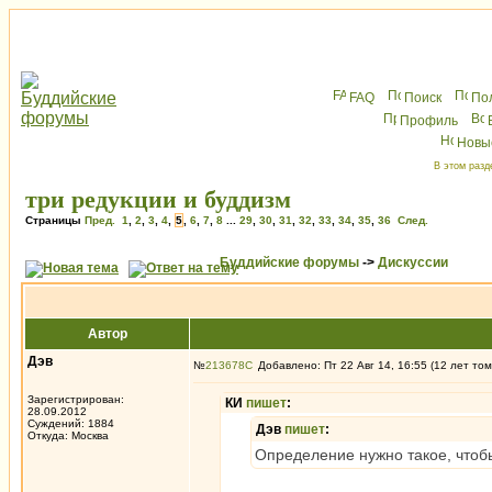
FAQ
Поиск
По
Профиль
Новы
В этом разд
три редукции и буддизм
Страницы
Пред.
1
,
2
,
3
,
4
,
5
,
6
,
7
,
8
...
29
,
30
,
31
,
32
,
33
,
34
,
35
,
36
След.
Буддийские форумы
->
Дискуссии
Автор
Дэв
№
213678
Добавлено: Пт 22 Авг 14, 16:55 (12 лет том
Зарегистрирован:
КИ
пишет
:
28.09.2012
Суждений: 1884
Дэв
пишет
:
Откуда: Москва
Определение нужно такое, чтоб