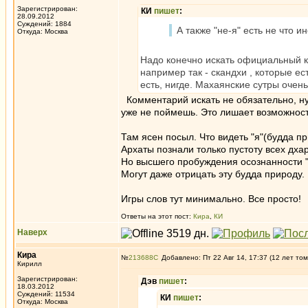
Зарегистрирован:
КИ
пишет
:
28.09.2012
Суждений: 1884
А также "не-я" есть не что и
Откуда: Москва
Надо конечно искать официальный 
например так - скандхи , которые ес
есть, нигде. Махаянские сутры очен
Комментарий искать не обязательно, нуж
уже не поймешь. Это лишает возможност
Там ясен посыл. Что видеть "я"(будда пр
Архаты познали только пустоту всех дхарм
Но высшего пробуждения осознанности "я
Могут даже отрицать эту будда природу.
Игры слов тут минимально. Все просто!
Ответы на этот пост:
Кира
,
КИ
Наверх
Кира
№
213688
Добавлено: Пт 22 Авг 14, 17:37 (12 лет том
Кирилл
Зарегистрирован:
Дэв
пишет
:
18.03.2012
Суждений: 11534
КИ
пишет
:
Откуда: Москва