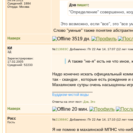
28.09.2012
Суждений: 1884
Дэв
пишет
:
Откуда: Москва
"Определение" совершенно, ког
Это возможно, если "все", это "все у
Слово "умные" также понятие абстракт
Наверх
КИ
№
213683
Добавлено: Пт 22 Авг 14, 17:07 (12 лет том
3Д
Зарегистрирован:
А также "не-я" есть не что иное,
17.02.2005
Суждений: 52233
Надо конечно искать официальный комм
так - скандхи , которые есть рождение и 
Махаянские сутры очень насыщенны игро
_________________
Буддизм чистой воды
Ответы на этот пост:
Дэв
,
Эго
Наверх
Росс
№
213684
Добавлено: Пт 22 Авг 14, 17:10 (12 лет том
Гость
Я не помню в махаянской МПНС что-нибу