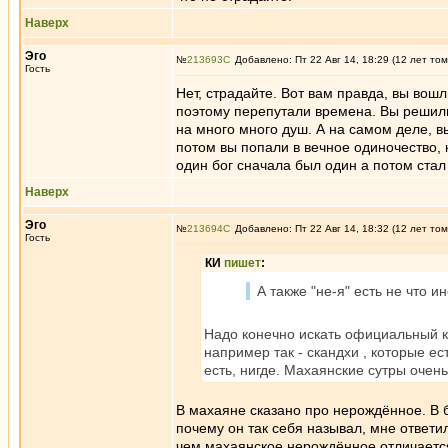
Наверх
Эго
№
213693
Добавлено: Пт 22 Авг 14, 18:29 (12 лет том
Гость
Нет, страдайте. Вот вам правда, вы вош
поэтому перепутали времена. Вы решили
на много много душ. А на самом деле, в
потом вы попали в вечное одиночество, 
один бог сначала был один а потом стал 
Наверх
Эго
№
213694
Добавлено: Пт 22 Авг 14, 18:32 (12 лет том
Гость
КИ
пишет
:
А также "не-я" есть не что и
Надо конечно искать официальный 
например так - скандхи , которые ес
есть, нигде. Махаянские сутры очен
В махаяне сказано про нерождённое. В 
почему он так себя называл, мне ответил
чем махаянское нерождённое отличается