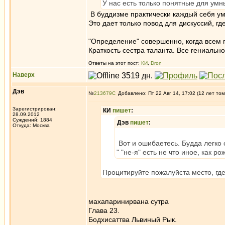
У нас есть только понятные для умн
В буддизме практически каждый себя умн
Это дает только повод для дискуссий, г
"Определение" совершенно, когда всем п
Краткость сестра таланта. Все гениальн
Ответы на этот пост:
КИ
,
Dron
Наверх
Дэв
№
213679
Добавлено: Пт 22 Авг 14, 17:02 (12 лет том
Зарегистрирован:
КИ
пишет
:
28.09.2012
Суждений: 1884
Дэв
пишет
:
Откуда: Москва
Вот и ошибаетесь. Будда легко 
" "не-я" есть не что иное, как р
Процитируйте пожалуйста место, где
махапаринирвана сутра
Глава 23.
Бодхисаттва Львиный Рык.