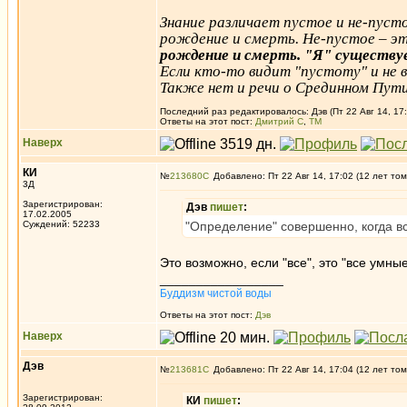
Знание различает пустое и не-пустое
рождение и смерть. Не-пустое – эт
рождение и смерть. "Я" существуе
Если кто-то видит "пустоту" и не 
Также нет и речи о Срединном Пути, 
Последний раз редактировалось: Дэв (Пт 22 Авг 14, 17:
Ответы на этот пост:
Дмитрий С
,
ТМ
Наверх
КИ
№
213680
Добавлено: Пт 22 Авг 14, 17:02 (12 лет том
3Д
Зарегистрирован:
Дэв
пишет
:
17.02.2005
Суждений: 52233
"Определение" совершенно, когда в
Это возможно, если "все", это "все умные
_________________
Буддизм чистой воды
Ответы на этот пост:
Дэв
Наверх
Дэв
№
213681
Добавлено: Пт 22 Авг 14, 17:04 (12 лет том
Зарегистрирован:
КИ
пишет
: