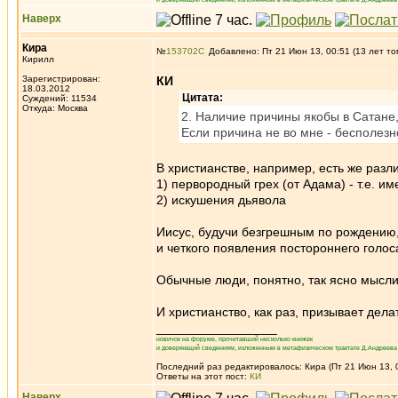
Наверх
Кира
№
153702
Добавлено: Пт 21 Июн 13, 00:51 (13 лет то
Кирилл
Зарегистрирован:
КИ
18.03.2012
Цитата:
Суждений: 11534
Откуда: Москва
2. Наличие причины якобы в Сатане,
Если причина не во мне - бесполезн
В христианстве, например, есть же разл
1) первородный грех (от Адама) - т.е. 
2) искушения дьявола
Иисус, будучи безгрешным по рождению, 
и четкого появления постороннего голос
Обычные люди, понятно, так ясно мыслить
И христианство, как раз, призывает дела
_________________
новичок на форуме, прочитавший несколько книжек
и доверяющий сведениям, изложенным в метафизическом трактате Д.Андреева 
Последний раз редактировалось: Кира (Пт 21 Июн 13, 0
Ответы на этот пост:
КИ
Наверх