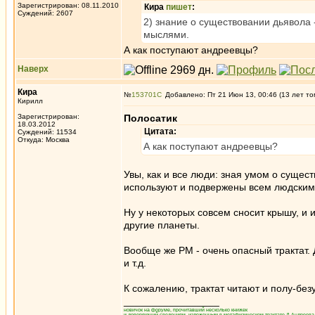
Зарегистрирован: 08.11.2010
Кира
пишет
:
Суждений: 2607
2) знание о существовании дьявола 
мыслями.
А как поступают андреевцы?
Наверх
Кира
№
153701
Добавлено: Пт 21 Июн 13, 00:46 (13 лет то
Кирилл
Зарегистрирован:
Полосатик
18.03.2012
Цитата:
Суждений: 11534
Откуда: Москва
А как поступают андреевцы?
Увы, как и все люди: зная умом о сущес
используют и подвержены всем людским
Ну у некоторых совсем сносит крышу, и 
другие планеты.
Вообще же РМ - очень опасный трактат. Д
и т.д.
К сожалению, трактат читают и полу-без
_________________
новичок на форуме, прочитавший несколько книжек
и доверяющий сведениям, изложенным в метафизическом трактате Д.Андреева 