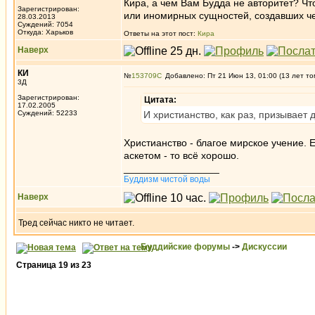
Кира, а чем Вам Будда не авторитет? Ч
Зарегистрирован:
или иномирных сущностей, создавших че
28.03.2013
Суждений: 7054
Откуда: Харьков
Ответы на этот пост:
Кира
Наверх
КИ
№
153709
Добавлено: Пт 21 Июн 13, 01:00 (13 лет то
3Д
Зарегистрирован:
Цитата:
17.02.2005
Суждений: 52233
И христианство, как раз, призывает 
Христианство - благое мирское учение. 
аскетом - то всё хорошо.
_________________
Буддизм чистой воды
Наверх
Тред сейчас никто не читает.
Буддийские форумы
->
Дискуссии
Страница
19
из
23