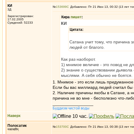
КИ
№
153699
Добавлено: Пт 21 Июн 13, 00:32 (13 лет то
3Д
Зарегистрирован:
Кира
пишет
:
17.02.2005
Суждений: 52233
КИ
Цитата:
Сатана учит тому, что причина з
людей от благого.
Как раз наоборот.
1) мнимое величие - это повод не дл
2) знание о существовании дьявола 
мыслями. А себя обычно не боятся.
1. Мнимое - это если лишь придуманное 
Если бы вас миллиард людей считал бы 
2. Наличие причины якобы в Сатане, а н
причина не во мне - бесполезно что-либ
_________________
Буддизм чистой воды
Наверх
Полосатик
№
153700
Добавлено: Пт 21 Июн 13, 00:38 (13 лет то
नक्तचारिन्