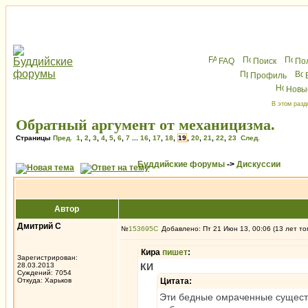
FAQ
Поиск
По
Профиль
Новы
В этом разд
Обратный аргумент от механицизма.
Страницы
Пред.
1
,
2
,
3
,
4
,
5
,
6
,
7
...
16
,
17
,
18
,
19
,
20
,
21
,
22
,
23
След.
Буддийские форумы
->
Дискуссии
Автор
Дмитрий С
№
153695
Добавлено: Пт 21 Июн 13, 00:06 (13 лет то
Кира
пишет
:
Зарегистрирован:
28.03.2013
КИ
Суждений: 7054
Откуда: Харьков
Цитата:
Эти бедные омраченные существ