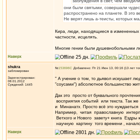
заблуждения в свет, чем вводил
они были святыми, совершали чудеса
распространено на планете. В это 
Не верят лишь а-теисты, которых ма
Кира, люди, находящиеся в измененных с
частности, исцелять.
Многие гении были душевнобольными лю
Наверх
shukra
№
153696
Добавлено: Пт 21 Июн 13, 00:16 (13 лет то
заблокирован
Зарегистрирован:
" А учение о том, то дьявол искушает л
08.01.2012
"соусами") абсолютное большинство жит
Суждений: 1445
Дак это просто от буквального прочтени
восприятия событий или текста. Так же 
и Минанатх. Просто всё это нуждаеться
Например, читая православную интерп
Ветхого и Нового завету+ книга Ездры 
научную картину того времени , начало
Наверх