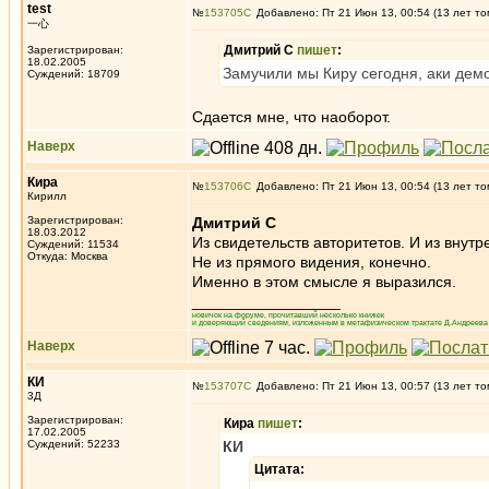
test
№
153705
Добавлено: Пт 21 Июн 13, 00:54 (13 лет то
一心
Дмитрий С
пишет
:
Зарегистрирован:
18.02.2005
Замучили мы Киру сегодня, аки де
Суждений: 18709
Сдается мне, что наоборот.
Наверх
Кира
№
153706
Добавлено: Пт 21 Июн 13, 00:54 (13 лет то
Кирилл
Зарегистрирован:
Дмитрий С
18.03.2012
Из свидетельств авторитетов. И из внутре
Суждений: 11534
Откуда: Москва
Не из прямого видения, конечно.
Именно в этом смысле я выразился.
_________________
новичок на форуме, прочитавший несколько книжек
и доверяющий сведениям, изложенным в метафизическом трактате Д.Андреева 
Наверх
КИ
№
153707
Добавлено: Пт 21 Июн 13, 00:57 (13 лет то
3Д
Зарегистрирован:
Кира
пишет
:
17.02.2005
Суждений: 52233
КИ
Цитата: