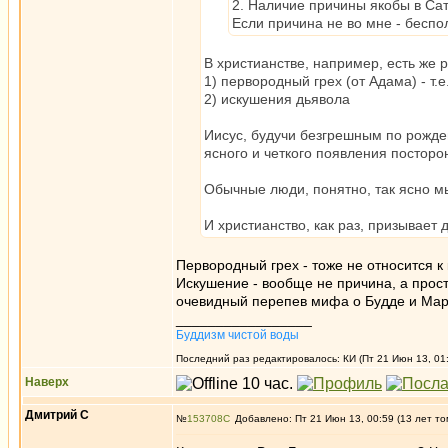
2. Наличие причины якобы в Сат
Если причина не во мне - беспо
В христианстве, например, есть же 
1) первородный грех (от Адама) - т
2) искушения дьявола
Иисус, будучи безгрешным по рожден
ясного и четкого появления посторон
Обычные люди, понятно, так ясно мыс
И христианство, как раз, призывает 
Первородный грех - тоже не относится к 
Искушение - вообще не причина, а прос
очевидный перепев мифа о Будде и Мар
_________________
Буддизм чистой воды
Последний раз редактировалось: КИ (Пт 21 Июн 13, 01:
Наверх
Дмитрий С
№
153708
Добавлено: Пт 21 Июн 13, 00:59 (13 лет то