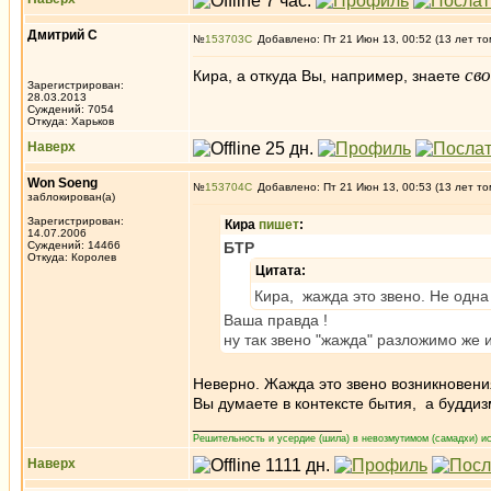
Дмитрий С
№
153703
Добавлено: Пт 21 Июн 13, 00:52 (13 лет то
св
Кира, а откуда Вы, например, знаете
Зарегистрирован:
28.03.2013
Суждений: 7054
Откуда: Харьков
Наверх
Won Soeng
№
153704
Добавлено: Пт 21 Июн 13, 00:53 (13 лет то
заблокирован(а)
Зарегистрирован:
Кира
пишет
:
14.07.2006
Суждений: 14466
БТР
Откуда: Королев
Цитата:
Кира, жажда это звено. Не одна
Ваша правда !
ну так звено "жажда" разложимо же 
Неверно. Жажда это звено возникновени
Вы думаете в контексте бытия, а буддиз
_________________
Решительность и усердие (шила) в невозмутимом (самадхи) ис
Наверх