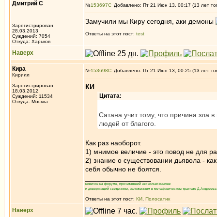
Дмитрий С
№
153697
Добавлено: Пт 21 Июн 13, 00:17 (13 лет то
Замучили мы Киру сегодня, аки демоны
Зарегистрирован:
28.03.2013
Ответы на этот пост:
test
Суждений: 7054
Откуда: Харьков
Наверх
Кира
№
153698
Добавлено: Пт 21 Июн 13, 00:25 (13 лет то
Кирилл
Зарегистрирован:
КИ
18.03.2012
Цитата:
Суждений: 11534
Откуда: Москва
Сатана учит тому, что причина зла в
людей от благого.
Как раз наоборот.
1) мнимое величие - это повод не для ра
2) знание о существовании дьявола - к
себя обычно не боятся.
_________________
новичок на форуме, прочитавший несколько книжек
и доверяющий сведениям, изложенным в метафизическом трактате Д.Андреева 
Ответы на этот пост:
КИ
,
Полосатик
Наверх