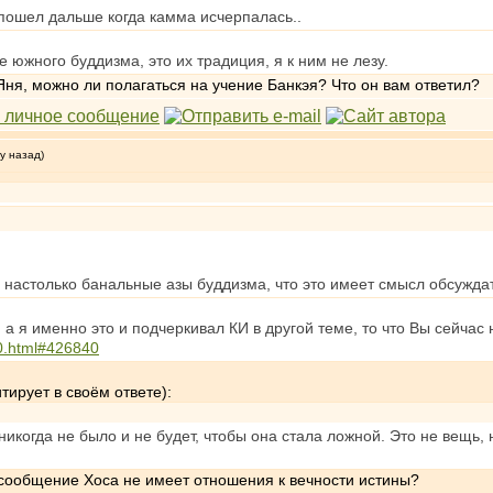
 пошел дальше когда камма исчерпалась..
е южного буддизма, это их традиция, я к ним не лезу.
ня, можно ли полагаться на учение Банкэя? Что он вам ответил?
у назад)
то настолько банальные азы буддизма, что это имеет смысл обсуждат
 я именно это и подчеркивал КИ в другой теме, то что Вы сейчас 
40.html#426840
тирует в своём ответе):
 никогда не было и не будет, чтобы она стала ложной. Это не вещь
 сообщение Хоса не имеет отношения к вечности истины?