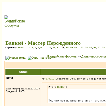
Банкэй - Мастер Нерожденного
Страницы
Пред.
1
,
2
,
3
,
4
,
5
,
6
,
7
...
35
,
36
,
37
,
38
,
39
,
40
,
41
...
53
,
54
,
55
,
56
,
57
,
58
Буддийские форумы
->
Дальневосточны
Автор
Nima
№
427621
Добавлено: Сб 07 Июл 18, 14:45 (8 лет том
Ктото
пишет
:
Зарегистрирован: 25.11.2014
Суждений: 2905
То, что нет истины вне ума - это н