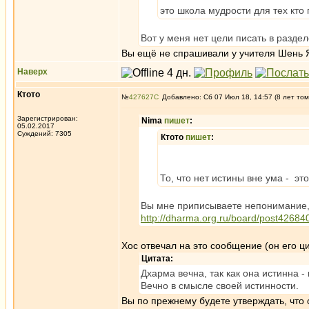
это школа мудрости для тех кто
Вот у меня нет цели писать в раздел
Вы ещё не спрашивали у учителя Шень Я
Наверх
Ктото
№
427627
Добавлено: Сб 07 Июл 18, 14:57 (8 лет том
Зарегистрирован:
Nima
пишет
:
05.02.2017
Суждений: 7305
Ктото
пишет
:
То, что нет истины вне ума - э
Вы мне приписываете непонимание, а
http://dharma.org.ru/board/post4268
Хос отвечал на это сообщение (он его ци
Цитата:
Дхарма вечна, так как она истинна -
Вечно в смысле своей истинности.
Вы по прежнему будете утверждать, что