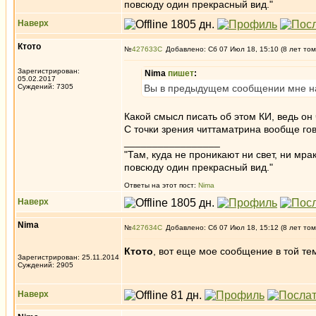
повсюду один прекрасный вид."
Наверх
Ктото
№
427633
Добавлено: Сб 07 Июл 18, 15:10 (8 лет том
Зарегистрирован:
Nima
пишет
:
05.02.2017
Суждений: 7305
Вы в предыдущем сообщении мне напи
Какой смысл писать об этом КИ, ведь он 
С точки зрения читтаматрина вообще гов
_________________
"Там, куда не проникают ни свет, ни мрак
повсюду один прекрасный вид."
Ответы на этот пост:
Nima
Наверх
Nima
№
427634
Добавлено: Сб 07 Июл 18, 15:12 (8 лет том
Ктото
, вот еще мое сообщение в той те
Зарегистрирован: 25.11.2014
Суждений: 2905
Наверх