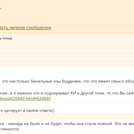
,
у назад)
 - это настолько банальные азы буддизма, что это имеет смысл обсу
е, а я именно это и подчеркивал КИ в другой теме, то что Вы сей
rd/post426840.html#426840
о цитирует в своём ответе):
на - никогда не было и не будет, чтобы она стала ложной. Это не 
стинности.