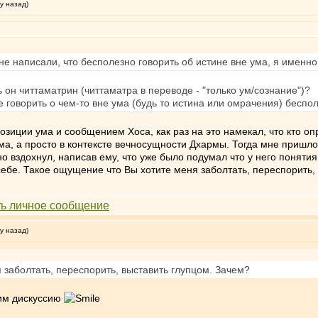
у назад)
написали, что бесполезно говорить об истине вне ума, я именно 
 он читтаматрин (читтаматра в переводе - "только ум/сознание")?
 говорить о чем-то вне ума (будь то истина или омрачения) беспол
позиции ума и сообщением Хоса, как раз на это намекал, что кто о
ума, а просто в контексте вечносущности Дхармы. Тогда мне пришл
но вздохнул, написав ему, что уже было подумал что у него поняти
себе. Такое ощущение что Вы хотите меня заболтать, переспорить,
у назад)
 заболтать, переспорить, выставить глупцом. Зачем?
тим дискуссию