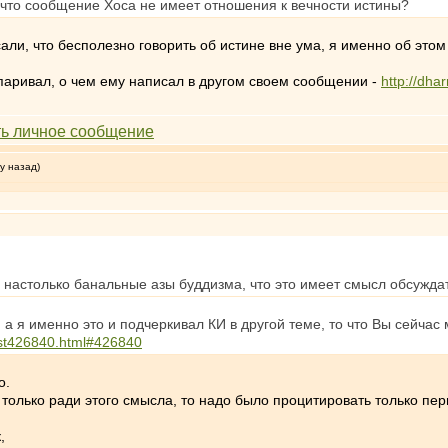
 что сообщение Хоса не имеет отношения к вечности истины?
, что бесполезно говорить об истине вне ума, я именно об этом 
спаривал, о чем ему написал в другом своем сообщении -
http://dh
у назад)
то настолько банальные азы буддизма, что это имеет смысл обсуждат
 я именно это и подчеркивал КИ в другой теме, то что Вы сейчас 
ost426840.html#426840
о.
только ради этого смысла, то надо было процитировать только п
,