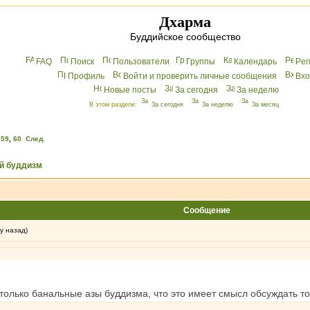
Дхарма
Буддийское сообщество
FAQ
Поиск
Пользователи
Группы
Календарь
Peг
Профиль
Войти и проверить личные сообщения
Вхo
Новые посты
За сегодня
За неделю
В этом разделе:
За сегодня
За неделю
За месяц
,
59
,
60
След.
й буддизм
Сообщение
у назад)
астолько банальные азы буддизма, что это имеет смысл обсуждать то