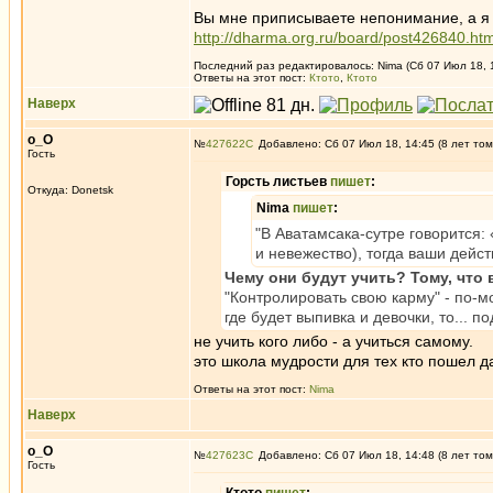
Вы мне приписываете непонимание, а я и
http://dharma.org.ru/board/post426840.h
Последний раз редактировалось: Nima (Сб 07 Июл 18, 1
Ответы на этот пост:
Ктото
,
Ктото
Наверх
о_О
№
427622
Добавлено: Сб 07 Июл 18, 14:45 (8 лет том
Гость
Горсть листьев
пишет
:
Откуда: Donetsk
Nima
пишет
:
"В Аватамсака-сутре говорится:
и невежество), тогда ваши дейст
Чему они будут учить? Тому, что 
"Контролировать свою карму" - по-м
где будет выпивка и девочки, то... 
не учить кого либо - а учиться самому.
это школа мудрости для тех кто пошел д
Ответы на этот пост:
Nima
Наверх
о_О
№
427623
Добавлено: Сб 07 Июл 18, 14:48 (8 лет том
Гость