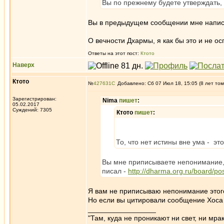
Вы по прежнему будете утверждать,
Вы в предыдущем сообщении мне написали
О вечности Дхармы, я как бы это и не о
Ответы на этот пост:
Ктото
Наверх
Ктото
№
427631
Добавлено: Сб 07 Июл 18, 15:05 (8 лет том
Зарегистрирован:
Nima
пишет
:
05.02.2017
Суждений: 7305
Ктото
пишет
:
То, что нет истины вне ума - э
Вы мне приписываете непонимание, а
писал -
http://dharma.org.ru/board/p
Я вам не приписываю непонимание этог
Но если вы цитировали сообщение Хоса 
_________________
"Там, куда не проникают ни свет, ни мрак