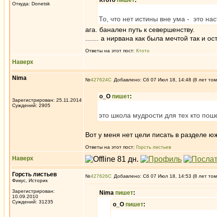
Ктото
пишет
:
Откуда: Donetsk
То, что нет истины вне ума - это н
ага. банален путь к севершенству.
....... а нирвана как была мечтой так и ос
Ответы на этот пост:
Ктото
Наверх
Nima
№
427624
Добавлено: Сб 07 Июл 18, 14:48 (8 лет том
о_О
пишет
:
Зарегистрирован: 25.11.2014
Суждений: 2905
это школа мудрости для тех кто пош
Вот у меня нет цели писать в разделе юж
Ответы на этот пост:
Горсть листьев
Наверх
Горсть листьев
№
427626
Добавлено: Сб 07 Июл 18, 14:53 (8 лет том
Фикус, Историк
Зарегистрирован:
Nima
пишет
:
10.09.2010
Суждений: 31235
о_О
пишет
: