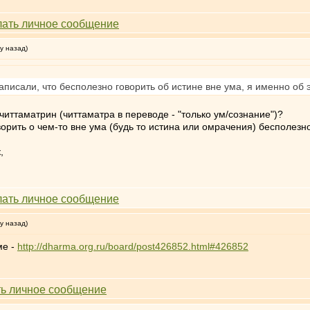
у назад)
сали, что бесполезно говорить об истине вне ума, я именно об э
читтаматрин (читтаматра в переводе - "только ум/сознание")?
орить о чем-то вне ума (будь то истина или омрачения) бесполезно
,
у назад)
ме -
http://dharma.org.ru/board/post426852.html#426852