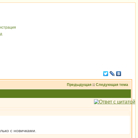
иcтрaция
д
Предыдущая
::
Следующая тема
лько с новичками.