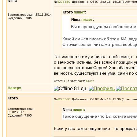
Nima
№
427635
Добавлено: Сб 07 Июл 18, 15:18 (8 лет том
Ктото
пишет
:
Зарегистрирован: 25.11.2014
Суждений: 2905
Nima
пишет
:
Вы в предыдущем сообщении мне 
Какой смысл писать об этом КИ, ведь
С точки зрения читтаматрина вообще
Так именно я ему и писал в той теме, с 
о вечности истины, без всякой позиции 
год, после которых Сергей Хос облегчен
вечности, существуют вне ума, сами по 
Ответы на этот пост:
Ктото
Наверх
Ктото
№
427636
Добавлено: Сб 07 Июл 18, 15:36 (8 лет том
Зарегистрирован:
Nima
пишет
:
05.02.2017
Суждений: 7305
Такое ощущение что Вы хотите меня
Если у вас такое ощущение - то прекра
_________________