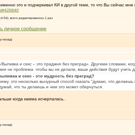
менно это и подчеркивал КИ в другой теме, то что Вы сейчас мне 
tml#426840
4:54), всего редактировалось 1 раз
у назад)
 «Выпивка и секс – это праджня без преград». Другими словами, ко
вия не проблема: чтобы вы не делали, ваши действия будут учить д
выпивка и секс - это мудрость без преград?
оему, это несколько вычурный способ сказать "думаю, что делаешь 
подумай, что ты делаешь и чем это может обернуться.
альше когда камма исчерпалась..
у назад)