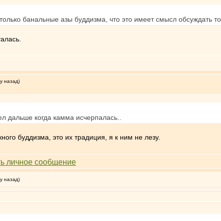
астолько банальные азы буддизма, что это имеет смысл обсуждать то
талась.
у назад)
ел дальше когда камма исчерпалась..
ного буддизма, это их традиция, я к ним не лезу.
у назад)