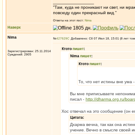
_________________
"Там, куда не проникают ни свет, ни мрак
повсюду один прекрасный вид."
Ответы на этот пост:
Nima
Наверх
Nima
№
427629
Добавлено: Сб 07 Июл 18, 15:01 (8 лет том
Ктото
пишет
:
Зарегистрирован: 25.11.2014
Суждений: 2905
Nima
пишет
:
Ктото
пишет
:
То, что нет истины вне ума
Вы мне приписываете непонимани
писал -
http://dharma.org.ru/boa
Хос отвечал на это сообщение (он ег
Цитата:
Дхарма вечна, так как она истин
учение. Вечно в смысле своей и