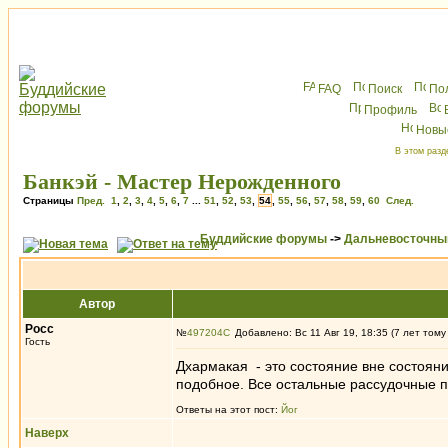
FAQ
Поиск
По
Профиль
Новы
В этом разд
Банкэй - Мастер Нерожденного
Страницы
Пред.
1
,
2
,
3
,
4
,
5
,
6
,
7
...
51
,
52
,
53
,
54
,
55
,
56
,
57
,
58
,
59
,
60
След.
Буддийские форумы
->
Дальневосточны
Автор
Росс
№
497204
Добавлено: Вс 11 Авг 19, 18:35 (7 лет тому
Гость
Дхармакая - это состояние вне состояни
подобное. Все остальные рассудочные пр
Ответы на этот пост:
Йог
Наверх