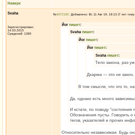
Наверх
Svaha
№
497219
Добавлено: Вс 11 Авг 19, 19:13 (7 лет тому
Йог
пишет
:
Зарегистрирован:
14.03.2015
Svaha
пишет
:
Суждений: 1395
Йог
пишет
:
Йог
пишет
:
Svaha
пишет
:
Тело закона, раз уж
Дхарма — это не закон,
В том смысле, что это то, на
Да, однако есть много зависимых
И кстати, по поводу "состояния 
Обозначения пусты. Говорить о 
тегов, указателей и прочих ин
Относительно независимая. Будь она