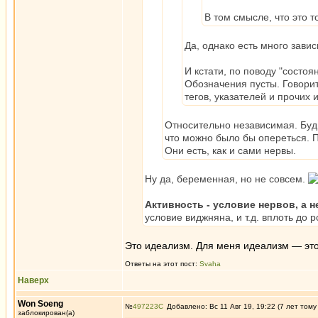
В том смысле, что это то
Да, однако есть много завис
И кстати, по поводу "состоя
Обозначения пусты. Говорит
тегов, указателей и прочи
Относительно независимая. Будь
что можно было бы опереться. П
Они есть, как и сами нервы.
Ну да, беременная, но не совсем.
Активность - условие нервов, а н
условие виджняна, и т.д. вплоть до 
Это идеализм. Для меня идеализм — это 
Ответы на этот пост:
Svaha
Наверх
Won Soeng
№
497223
Добавлено: Вс 11 Авг 19, 19:22 (7 лет тому
заблокирован(а)