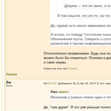
Дхарма — это не закон, а о
В том смысле, что это то, на что
Да, однако есть много зависимых опо
И кстати, по поводу "состояния псих
Обозначения пусты. Говорить о состо
указателей и прочих информационн
Относительно независимая. Будь она пол
можно было бы опереться. Психика в дан
и сами нервы.
Ответы на этот пост:
Svaha
Наверх
Йог
№
497218
Добавлено: Вс 11 Авг 19, 19:07 (7 лет тому
Гость
Росс
пишет
:
Механизм у разных ломок один и тот
Да, "сам дурак". Я это уже раньше понял