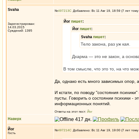
Svaha
№
497213
Добавлено: Вс 11 Авг 19, 18:59 (7 лет тому
Йог
пишет
:
Зарегистрирован:
14.03.2015
Йог
пишет
:
Суждений: 1395
Svaha
пишет
:
Тело закона, раз уж кая.
Дхарма — это не закон, а основ
В том смысле, что это то, на что мож
Да, однако есть много зависимых опор, а
И кстати, по поводу "состояния психики
пусты. Говорить о состоянии психики - э
информационных понятий.
Ответы на этот пост:
Йог
Наверх
Йог
№
497214
Добавлено: Вс 11 Авг 19, 19:00 (7 лет тому
Гость