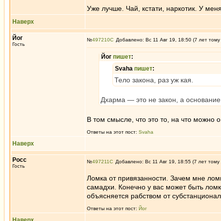
Уже лучше. Чай, кстати, наркотик. У мен
Наверх
Йог
№
497210
Добавлено: Вс 11 Авг 19, 18:50 (7 лет тому
Гость
Йог
пишет
:
Svaha
пишет
:
Тело закона, раз уж кая.
Дхарма — это не закон, а основание
В том смысле, что это то, на что можно оп
Ответы на этот пост:
Svaha
Наверх
Росс
№
497211
Добавлено: Вс 11 Авг 19, 18:55 (7 лет тому
Гость
Ломка от привязанности. Зачем мне ломк
самадхи. Конечно у вас может быть ломк
объясняется рабством от субстанциональ
Ответы на этот пост:
Йог
Наверх