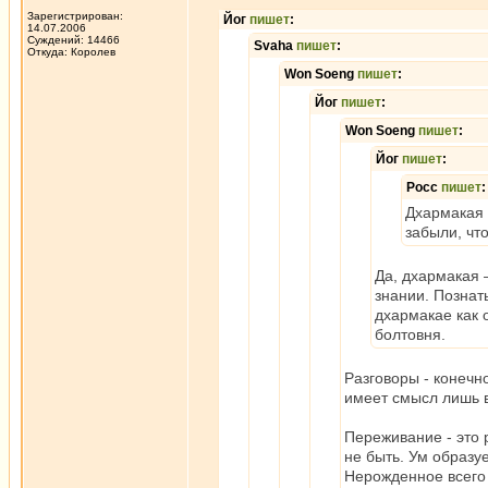
Зарегистрирован:
Йог
пишет
:
14.07.2006
Суждений: 14466
Svaha
пишет
:
Откуда: Королев
Won Soeng
пишет
:
Йог
пишет
:
Won Soeng
пишет
:
Йог
пишет
:
Росс
пишет
:
Дхармакая 
забыли, чт
Да, дхармакая 
знании. Познат
дхармакае как 
болтовня.
Разговоры - конечн
имеет смысл лишь в 
Переживание - это 
не быть. Ум образу
Нерожденное всего 