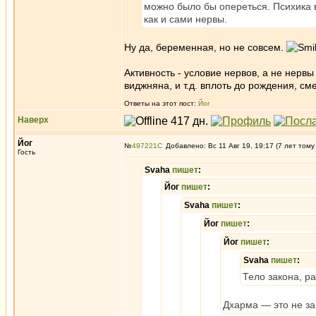
можно было бы опереться. Психика 
как и сами нервы.
Ну да, беременная, но не совсем.
Активность - условие нервов, а не нервы
виджняна, и т.д. вплоть до рождения, см
Ответы на этот пост:
Йог
Наверх
Йог
№
497221
Добавлено: Вс 11 Авг 19, 19:17 (7 лет тому
Гость
Svaha
пишет
:
Йог
пишет
:
Svaha
пишет
:
Йог
пишет
:
Йог
пишет
:
Svaha
пишет
:
Тело закона, ра
Дхарма — это не за