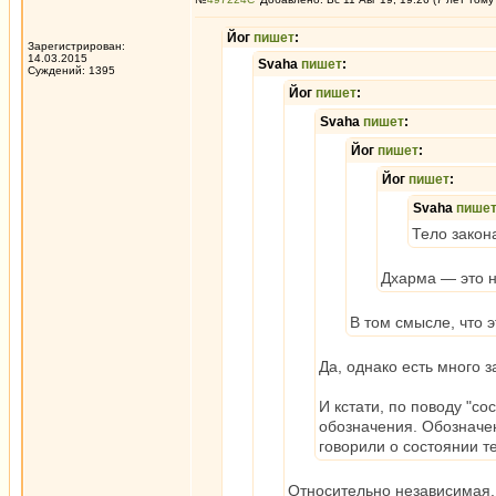
Йог
пишет
:
Зарегистрирован:
14.03.2015
Svaha
пишет
:
Суждений: 1395
Йог
пишет
:
Svaha
пишет
:
Йог
пишет
:
Йог
пишет
:
Svaha
пише
Тело закона
Дхарма — это н
В том смысле, что э
Да, однако есть много з
И кстати, по поводу "со
обозначения. Обозначен
говорили о состоянии т
Относительно независимая. 