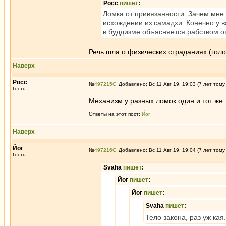
Росс
пишет
:
Ломка от привязанности. Зачем мне 
исхождении из самадхи. Конечно у в
в буддизме объясняется рабством от
Речь шла о физических страданиях (голо
Наверх
Росс
№
497215
Добавлено: Вс 11 Авг 19, 19:03 (7 лет тому
Гость
Механизм у разных ломок один и тот же.
Ответы на этот пост:
Йог
Наверх
Йог
№
497216
Добавлено: Вс 11 Авг 19, 19:04 (7 лет тому
Гость
Svaha
пишет
:
Йог
пишет
:
Йог
пишет
:
Svaha
пишет
:
Тело закона, раз уж кая.