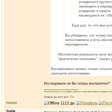
рожденного крутитс
пребывать в нерожд
рождение и смерть 
касающееся их. Об
Ещё раз: то, что вне у
Вы убеждены, что только по
непостижимое и есть абсол
нерожденном.
Абсолютная реальность ясно вос
"фактически синонимы", значит 
Воспринимать можно только относите
принципе непостижимо.
Исследовали ли Вы опоры восприятия?
_________________
Решительность и усердие (шила) в невозмутимом (самадхи) ис
Ответы на этот пост:
Йог
Наверх
Svaha
№
497224
Добавлено: Вс 11 Авг 19, 19:26 (7 лет тому