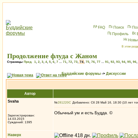
FAQ
Поиск
По
Профиль
Новы
В этом разд
Продолжение флуда с Жаном
Страницы
Пред.
1
,
2
,
3
,
4
,
5
,
6
,
7
...
71
,
72
,
73
,
74
,
75
,
76
,
77
...
91
,
92
,
93
,
94
,
95
,
96
Буддийские форумы
->
Дискуссии
Автор
Svaha
№
281220
Добавлено: Сб 28 Май 16, 18:30 (10 лет то
Обычный ум и есть Будда. ©
Зарегистрирован:
14.03.2015
Суждений: 1395
Наверх