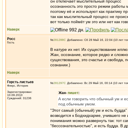
он отключает мыслительный процесс
осознанность это просто режим работы 
поэтому её и используют как практику п
так как мыслительный процесс не происх
вот только поймёт ум это или нет как го
Наверх
Росс
№
281288
Добавлено: Сб 28 Май 16, 22:04 (10 лет то
Гость
В натуре их нет. Их существование илл
Жан, осознание, которое редко и сложно
существования, это счастье и свобода, п
сознании.)
Наверх
Горсть листьев
№
281297
Добавлено: Вс 29 Май 16, 00:14 (10 лет то
Фикус, Историк
Зарегистрирован:
Жан-
пишет
:
10.09.2010
Суждений: 31236
А если говорить что обычный ум и ес
под обычным умом.
"Этот самый (обычный) ум и есть будда"
возводится к Бодхидхарме, учившего не и
понимания можно развернуть так: тот са
"бессознательностью", и есть будда. В