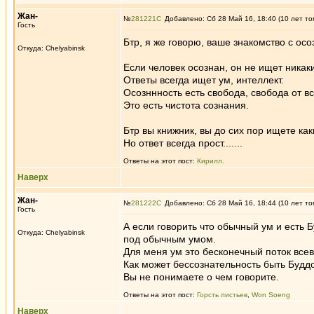
Жан-
№
281221
Добавлено: Сб 28 Май 16, 18:40 (10 лет то
Гость
Бтр, я же говорю, ваше знакомство с ос
Откуда: Chelyabinsk
Если человек осознан, он не ищет никак
Ответы всегда ищет ум, интеллект.
Осозннность есть свобода, свобода от в
Это есть чистота сознания.
Бтр вы книжник, вы до сих пор ищете как
Но ответ всегда прост.......
Ответы на этот пост:
Кирилл.
Наверх
Жан-
№
281222
Добавлено: Сб 28 Май 16, 18:44 (10 лет то
Гость
А если говорить что обычный ум и есть Б
Откуда: Chelyabinsk
под обычным умом.
Для меня ум это бесконечный поток все
Как может бессознательность быть Будд
Вы не понимаете о чем говорите.
Ответы на этот пост:
Горсть листьев
,
Won Soeng
Наверх