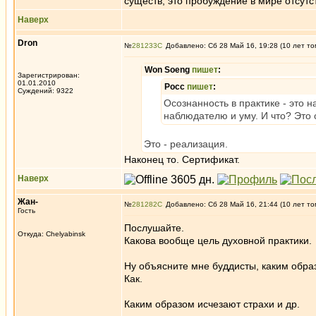
существ, это пробуждение в мире отсутст
Наверх
Dron
№
281233
Добавлено: Сб 28 Май 16, 19:28 (10 лет то
Won Soeng
пишет
:
Зарегистрирован:
01.01.2010
Росс
пишет
:
Суждений: 9322
Осознанность в практике - это 
наблюдателю и уму. И что? Это 
Это - реализация.
Наконец то. Сертификат.
Наверх
Жан-
№
281282
Добавлено: Сб 28 Май 16, 21:44 (10 лет то
Гость
Послушайте.
Откуда: Chelyabinsk
Какова вообще цель духовной практики.
Ну объясните мне буддисты, каким обра
Как.
Каким образом исчезают страхи и др.