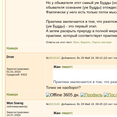
Но у обывателя этот самый ум Будды (ос
обывателя сознание (ум Будды) отождес
Фактически у него есть только поток мыс
Практика заключается в том, что разото
(ум Будды) - это первый этап.
А затем раскрыть природу в полной мере
практики, который соответствует практик
Ответы на этот пост:
Dron
,
Кирилл.
,
Горсть листьев
Наверх
Dron
№
281312
Добавлено: Вс 29 Май 16, 08:12 (10 лет то
Жан-
пишет
:
Зарегистрирован:
01.01.2010
Суждений: 9322
Практика заключается в том, что ра
Точно не наоборот?
Наверх
Won Soeng
№
281314
Добавлено: Вс 29 Май 16, 08:45 (10 лет то
заблокирован(а)
Зарегистрирован:
Жан-
пишет
:
14.07.2006