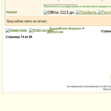
_________________
Решительность и усердие (шила) в невозмутимом (самадхи) ис
Наверх
Тред сейчас никто не читает.
Буддийские форумы
->
Стран
Дискуссии
Страница
74
из
98
За информацию, размещённую на сайте пол
Мощь пх