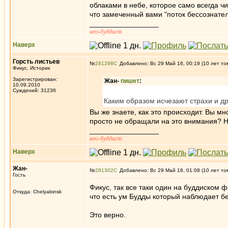
облаками в небе, которое само всегда ч
что замеченный вами "поток бессознатель
_________________
нео-буддист
Наверх
Горсть листьев
№
281298
Добавлено: Вс 29 Май 16, 00:19 (10 лет то
Фикус, Историк
Зарегистрирован:
Жан-
пишет
:
10.09.2010
Суждений: 31236
Каким образом исчезают страхи и др
Вы же знаете, как это происходит. Вы м
просто не обращали на это внимания? Н
_________________
нео-буддист
Наверх
Жан-
№
281302
Добавлено: Вс 29 Май 16, 01:08 (10 лет то
Гость
Фикус, так все таки один на буддиском 
Откуда: Chelyabinsk
что есть ум Будды который наблюдает б
Это верно.