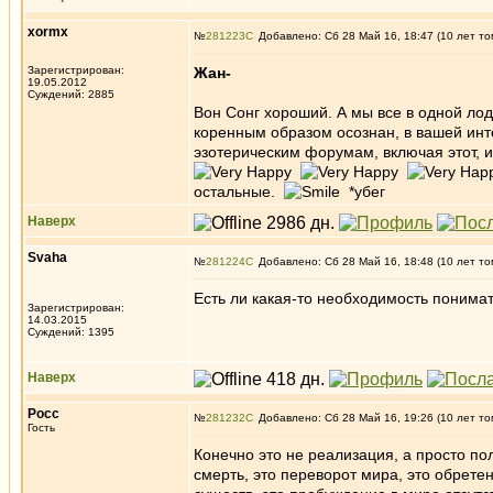
xormx
№
281223
Добавлено: Сб 28 Май 16, 18:47 (10 лет то
Зарегистрирован:
Жан-
19.05.2012
Суждений: 2885
Вон Сонг хороший. А мы все в одной лод
коренным образом осознан, в вашей инт
эзотерическим форумам, включая этот, и 
остальные.
*убег
Наверх
Svaha
№
281224
Добавлено: Сб 28 Май 16, 18:48 (10 лет то
Есть ли какая-то необходимость понимат
Зарегистрирован:
14.03.2015
Суждений: 1395
Наверх
Росс
№
281232
Добавлено: Сб 28 Май 16, 19:26 (10 лет то
Гость
Конечно это не реализация, а просто пол
смерть, это переворот мира, это обрете