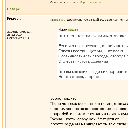
Ответы на этот пост:
Горсть листьев
Наверх
Кирилл.
№
281285
Добавлено: Сб 28 Май 16, 21:58 (10 лет то
Жан-
пишет
:
Зарегистрирован:
25.12.2014
Бтр, я же говорю, ваше знакомство 
Суждений: 1216
Если человек осознан, он не ищет н
Ответы всегда ищет ум, интеллект.
Осозннность есть свобода, свобода 
Это есть чистота сознания.
Бтр вы книжник, вы до сих пор ищете
Но ответ всегда прост.......
верно пишите
"Если человек осознан, он не ищет никак
я понимаю про какое состояние вы гово
попробуйте в этом состоянии начать дум
"осзнанность" сразу начнёт теряться
просто когда ум наблюдает он всю свою