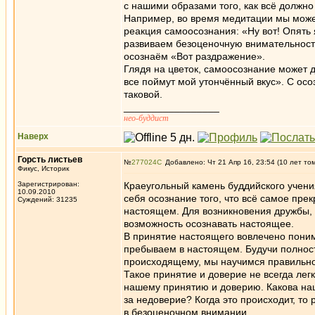
с нашими образами того, как всё должно
Например, во время медитации мы можем
реакция самоосознания: «Ну вот! Опять 
развиваем безоценочную внимательность
осознаём «Вот раздражение».
Глядя на цветок, самоосознание может д
все поймут мой утончённый вкус». С ос
таковой.
_________________
нео-буддист
Наверх
Горсть листьев
№
277024
Добавлено: Чт 21 Апр 16, 23:54 (10 лет то
Фикус, Историк
Зарегистрирован:
Краеугольный камень буддийского учени
10.09.2010
себя осознание того, что всё самое пре
Суждений: 31235
настоящем. Для возникновения дружбы, 
возможность осознавать настоящее.
В принятие настоящего вовлечено поним
пребываем в настоящем. Будучи полнос
происходящему, мы научимся правильн
Такое принятие и доверие не всегда лег
нашему принятию и доверию. Какова наш
за недоверие? Когда это происходит, то 
в безоценочном внимании.