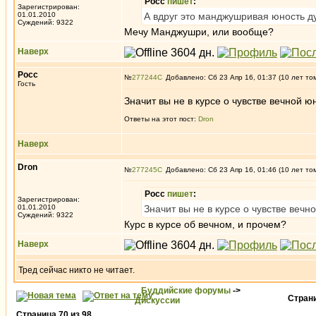
Росс
пишет
:
Зарегистрирован:
01.01.2010
А вдруг это манджушривая юность д
Суждений: 9322
Мечу Манджушри, или вообще?
Наверх
Росс
№
277244
Добавлено: Сб 23 Апр 16, 01:37 (10 лет то
Гость
Значит вы не в курсе о чувстве вечной 
Ответы на этот пост:
Dron
Наверх
Dron
№
277245
Добавлено: Сб 23 Апр 16, 01:46 (10 лет то
Росс
пишет
:
Зарегистрирован:
01.01.2010
Значит вы не в курсе о чувстве веч
Суждений: 9322
Курс в курсе об вечном, и прочем?
Наверх
Тред сейчас никто не читает.
Буддийские форумы
->
Стран
Дискуссии
Страница
70
из
98