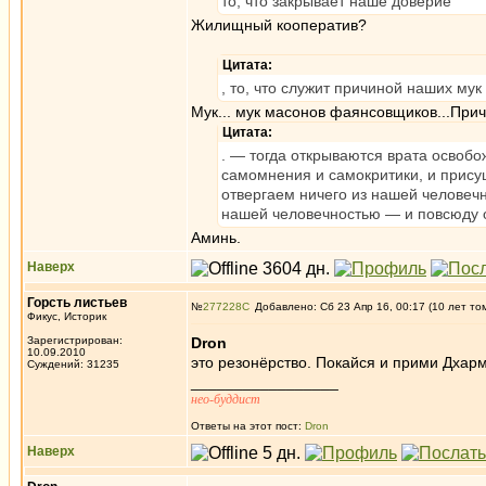
то, что закрывает наше доверие
Жилищный кооператив?
Цитата:
, то, что служит причиной наших мук
Мук... мук масонов фаянсовщиков...При
Цитата:
. — тогда открываются врата освоб
самомнения и самокритики, и прису
отвергаем ничего из нашей человеч
нашей человечностью — и повсюду от
Аминь.
Наверх
Горсть листьев
№
277228
Добавлено: Сб 23 Апр 16, 00:17 (10 лет то
Фикус, Историк
Зарегистрирован:
Dron
10.09.2010
это резонёрство. Покайся и прими Дхарм
Суждений: 31235
_________________
нео-буддист
Ответы на этот пост:
Dron
Наверх