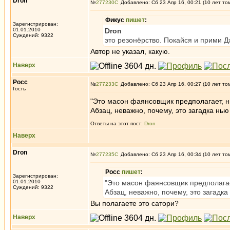
Dron
№
277230
Добавлено: Сб 23 Апр 16, 00:21 (10 лет то
Фикус
пишет
:
Зарегистрирован:
01.01.2010
Dron
Суждений: 9322
это резонёрство. Покайся и прими Д
Автор не указал, какую.
Наверх
Росс
№
277233
Добавлено: Сб 23 Апр 16, 00:27 (10 лет то
Гость
"Это масон фаянсовщик предполагает, ни
Абзац, неважно, почему, это загадка нь
Ответы на этот пост:
Dron
Наверх
Dron
№
277235
Добавлено: Сб 23 Апр 16, 00:34 (10 лет то
Росс
пишет
:
Зарегистрирован:
01.01.2010
"Это масон фаянсовщик предполагает
Суждений: 9322
Абзац, неважно, почему, это загадк
Вы полагаете это сатори?
Наверх