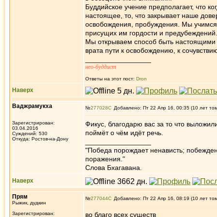
Буддийское учение предполагает, что к
настоящее, то, что закрывает наше дове
освобождения, пробуждения. Мы учимся 
присущих им гордости и предубеждений.
Мы открываем способ быть настоящими 
врата пути к освобождению, к сочувствию
_________________
нео-буддист
Ответы на этот пост:
Dron
Наверх
Ваджрамукха
№
277028
Добавлено: Пт 22 Апр 16, 00:35 (10 лет то
Зарегистрирован:
Фикус, благодарю вас за то что выложили
03.04.2016
поймёт о чём идёт речь.
Суждений: 530
Откуда: Ростов-на-Дону
_________________
"Победа порождает ненависть; побежден
поражения."
Слова Бхагавана.
Наверх
Прям
№
277044
Добавлено: Пт 22 Апр 16, 08:19 (10 лет то
Рыжик, дудкин
Зарегистрирован:
во благо всех существ