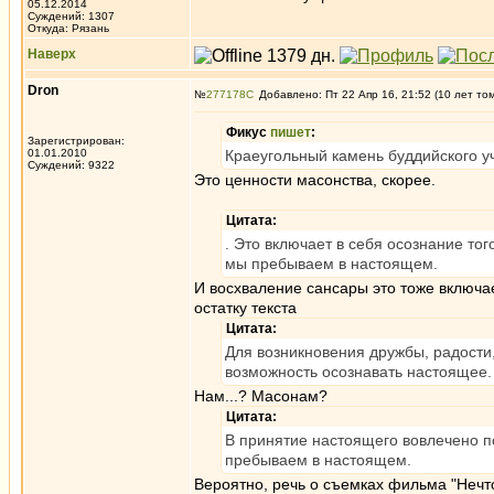
05.12.2014
Суждений: 1307
Откуда: Рязань
Наверх
Dron
№
277178
Добавлено: Пт 22 Апр 16, 21:52 (10 лет то
Фикус
пишет
:
Зарегистрирован:
01.01.2010
Краеугольный камень буддийского у
Суждений: 9322
Это ценности масонства, скорее.
Цитата:
. Это включает в себя осознание тог
мы пребываем в настоящем.
И восхваление сансары это тоже включае
остатку текста
Цитата:
Для возникновения дружбы, радости,
возможность осознавать настоящее.
Нам...? Масонам?
Цитата:
В принятие настоящего вовлечено п
пребываем в настоящем.
Вероятно, речь о съемках фильма "Нечто