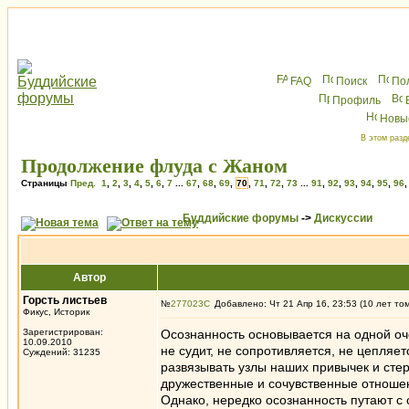
FAQ
Поиск
По
Профиль
Новы
В этом разд
Продолжение флуда с Жаном
Страницы
Пред.
1
,
2
,
3
,
4
,
5
,
6
,
7
...
67
,
68
,
69
,
70
,
71
,
72
,
73
...
91
,
92
,
93
,
94
,
95
,
96
Буддийские форумы
->
Дискуссии
Автор
Горсть листьев
№
277023
Добавлено: Чт 21 Апр 16, 23:53 (10 лет то
Фикус, Историк
Зарегистрирован:
Осознанность основывается на одной оч
10.09.2010
не судит, не сопротивляется, не цепляе
Суждений: 31235
развязывать узлы наших привычек и сте
дружественные и сочувственные отноше
Однако, нередко осознанность путают с