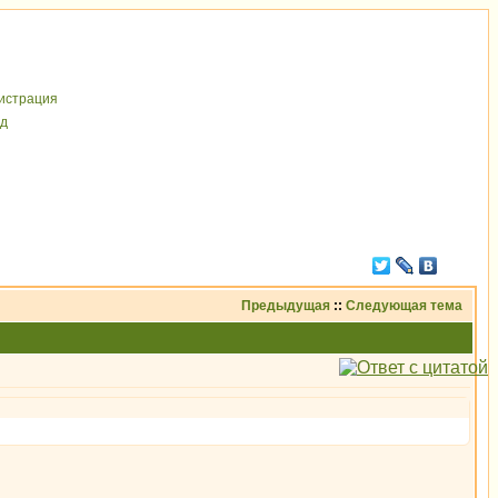
иcтрaция
д
Предыдущая
::
Следующая тема