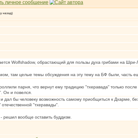
му назад)
ается Wolfshadow, обрастающий для пользы духа грибами на Шри-
мом, там целые темы обсуждения на эту тему на БФ были, часть е
троллили парня, что вернут ему традицию "тхеравада" только после
. Он и повелся.
" и дал бы человеку возможность самому приобщиться к Дхарме, бе
отечественной "тхеравады".
т - решил вообще оставить буддизм.