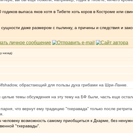
0 годиков выпаса яков хотя в Тибете хоть коров в Костроме или сви
ой сущности даже размером с пылинку, а причины и следствия и за
му назад)
lfshadow, обрастающий для пользы духа грибами на Шри-Ланке.
 целые темы обсуждения на эту тему на БФ были, часть еще остал
 парня, что вернут ему традицию "тхеравада" только после ретрит
я.
бы человеку возможность самому приобщиться к Дхарме, без ненужн
венной "тхеравады".