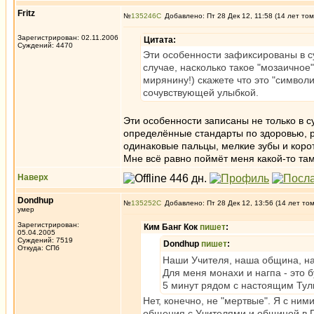
Fritz
№
135246
Добавлено: Пт 28 Дек 12, 11:58 (14 лет том
Зарегистрирован: 02.11.2006
Цитата:
Суждений: 4470
Эти особенности зафиксированы в сут
случае, насколько такое "мозаичное
мирянину!) скажете что это "символи
сочувствующей улыбкой.
Эти особенности записаны не только в с
определённые стандарты по здоровью, ра
одинаковые пальцы, мелкие зубы и коро
Мне всё равно поймёт меня какой-то там
Наверх
Dondhup
№
135252
Добавлено: Пт 28 Дек 12, 13:56 (14 лет то
умер
Зарегистрирован:
Ким Банг Кок
пишет
:
05.04.2005
Суждений: 7519
Dondhup
пишет
:
Откуда: СПб
Наши Учителя, наша община, на
Для меня монахи и нагпа - это 
5 минут рядом с настоящим Тул
Нет, конечно, не "мертвые". Я с ним
общения с Учителями и общиной в Пи