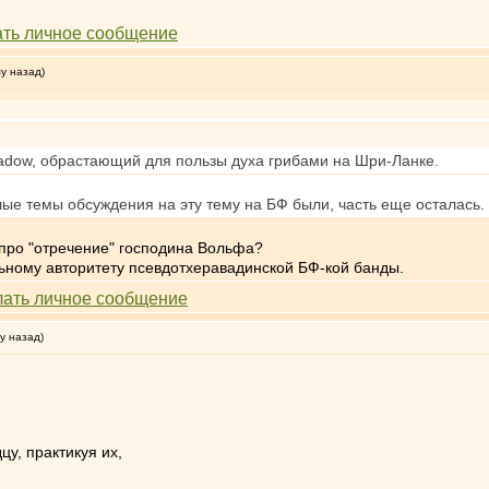
му назад)
adow, обрастающий для пользы духа грибами на Шри-Ланке.
ые темы обсуждения на эту тему на БФ были, часть еще осталась.
 про "отречение" господина Вольфа?
льному авторитету псевдотхеравадинской БФ-кой банды.
у назад)
цу, практикуя их,