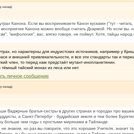
у назад)
рах Канона. Если вы воспринимаете Канон кусками ("тут - читать, ту
" восприятие Канона можно вообще считать Дхармой. Но если вы, 
зм", "мифология", вас, мягко говоря, не поймут. Хотя, тайцы народ
утрах, но характерны для индуистских источников, например у Кр
се и внешней привлекательности, и все эти стандарты так и переш
ткий член, то перед нам предстаёт мутант-инопланетянин.
 тёмный тайский монах из леса или нет.
му назад)
ши Ваджрные братья-сестры в других странах и городах про ваше
буддисты, а Санкт-Петербуг - буддийская земля и тем более Буряти
ку больше чем годы с простыми мирянами в Тайланде.
и не знаком, но раз вы говорите, что это хорошие Учителя, значит т
тере, вы бы еще пожили, например, годик в Тибете, ничего кроме 