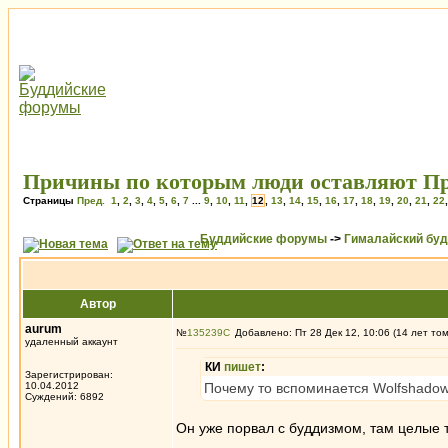
Причины по которым люди оставляют П
Страницы
Пред.
1
,
2
,
3
,
4
,
5
,
6
,
7
...
9
,
10
,
11
,
12
,
13
,
14
,
15
,
16
,
17
,
18
,
19
,
20
,
21
,
22
Буддийские форумы
->
Гималайский бу
Автор
aurum
№
135239
Добавлено: Пт 28 Дек 12, 10:06 (14 лет то
удаленный аккаунт
КИ
пишет
:
Зарегистрирован:
10.04.2012
Почему то вспоминается Wolfshadow
Суждений: 6892
Он уже порвал с буддизмом, там целые 