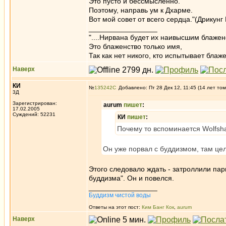
Это пусто и бессмысленно.
Поэтому, направь ум к Дхарме.
Вот мой совет от всего сердца."(Дрикун
_________________
"....Нирвана будет их наивысшим блажен
Это блаженство только имя,
Так как нет никого, кто испытывает блаже
Наверх
КИ
№
135242
Добавлено: Пт 28 Дек 12, 11:45 (14 лет том
3Д
Зарегистрирован:
aurum
пишет
:
17.02.2005
Суждений: 52231
КИ
пишет
:
Почему то вспоминается Wolfsh
Он уже порвал с буддизмом, там цел
Этого следовало ждать - затроллили пар
буддизма". Он и повелся.
_________________
Буддизм чистой воды
Ответы на этот пост:
Ким Банг Кок
,
aurum
Наверх