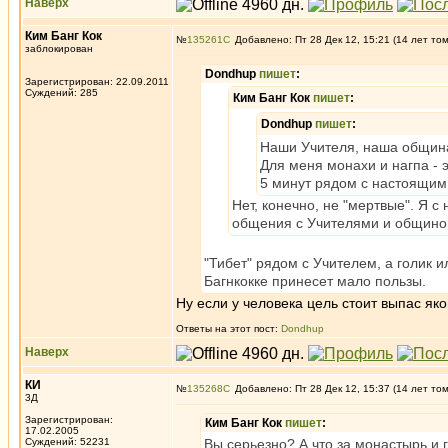
Наверх
Ким Банг Кок
№
135261
Добавлено: Пт 28 Дек 12, 15:21 (14 лет то
заблокирован
Dondhup
пишет
:
Зарегистрирован: 22.09.2011
Суждений: 285
Ким Банг Кок
пишет
:
Dondhup
пишет
:
Наши Учителя, наша община
Для меня монахи и нагпа - 
5 минут рядом с настоящим
Нет, конечно, не "мертвые". Я с
общения с Учителями и общиной 
"Тибет" рядом с Учителем, а голик и
Багнкокке принесет мало пользы.
Ну если у человека цель стоит выпас як
Ответы на этот пост:
Dondhup
Наверх
КИ
№
135268
Добавлено: Пт 28 Дек 12, 15:37 (14 лет то
3Д
Зарегистрирован:
Ким Банг Кок
пишет
:
17.02.2005
Суждений: 52231
Вы серьезно? А что за монастырь и 