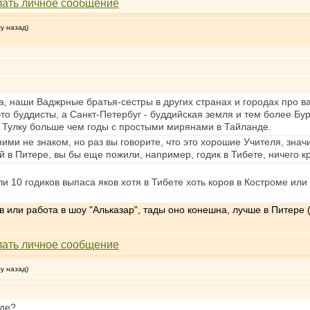
му назад)
, наши Ваджрные братья-сестры в других странах и городах про 
это буддисты, а Санкт-Петербуг - буддийская земля и тем более Бу
 Тулку больше чем годы с простыми мирянами в Тайланде.
 ними не знаком, но раз вы говорите, что это хорошие Учителя, знач
в Питере, вы бы еще пожили, например, годик в Тибете, ничего кр
ли 10 годиков выпаса яков хотя в Тибете хоть коров в Костроме или
ов или работа в шоу "Альказар", тады оно конешна, лучше в Питере
му назад)
где?