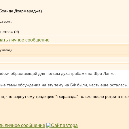
г Бханде Дхармараджа)
ством.
нство» (с)
у назад)
adow, обрастающий для пользы духа грибами на Шри-Ланке.
ые темы обсуждения на эту тему на БФ были, часть еще осталась.
ня, что вернут ему традицию "тхеравада" только после ретрита в 