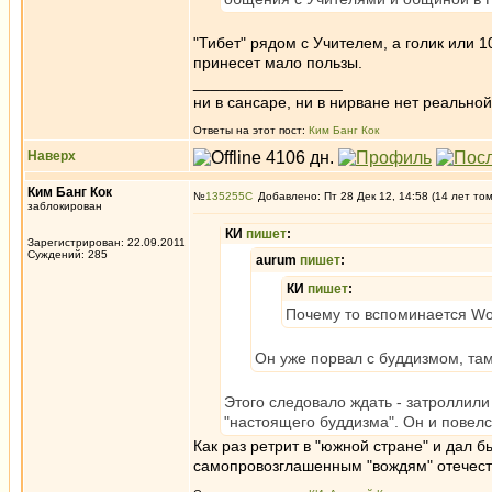
"Тибет" рядом с Учителем, а голик или 1
принесет мало пользы.
_________________
ни в сансаре, ни в нирване нет реальн
Ответы на этот пост:
Ким Банг Кок
Наверх
Ким Банг Кок
№
135255
Добавлено: Пт 28 Дек 12, 14:58 (14 лет то
заблокирован
КИ
пишет
:
Зарегистрирован: 22.09.2011
Суждений: 285
aurum
пишет
:
КИ
пишет
:
Почему то вспоминается Wo
Он уже порвал с буддизмом, там
Этого следовало ждать - затроллили
"настоящего буддизма". Он и повелс
Как раз ретрит в "южной стране" и дал 
самопровозглашенным "вождям" отечест