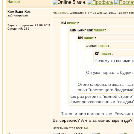
Наверх
Ким Банг Кок
№
135260
Добавлено: Пт 28 Дек 12, 15:17 (14 лет то
заблокирован
КИ
пишет
:
Зарегистрирован: 22.09.2011
Суждений: 285
Ким Банг Кок
пишет
:
КИ
пишет
:
aurum
пишет
:
КИ
пишет
:
Почему то вспомин
Он уже порвал с буддиз
Этого следовало ждать - за
опыт "настоящего буддизма"
Как раз ретрит в "южной стране
самопровозглашенным "вождям" 
Так он и жил в монастыре. Результа
Вы серьезно? А что за монастырь и где?
Ответы на этот пост:
КИ