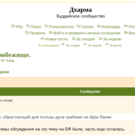
Дхарма
Буддийское сообщество
FAQ
Поиск
Пользователи
Группы
Календарь
Peг
Профиль
Войти и проверить личные сообщения
Вхo
Новые посты
За сегодня
За неделю
В этом разделе:
За сегодня
За неделю
За месяц
рибежище.
,
23
След.
ддизм
Сообщение
му назад)
, обрастающий для пользы духа грибами на Шри-Ланке.
темы обсуждения на эту тему на БФ были, часть еще осталась.