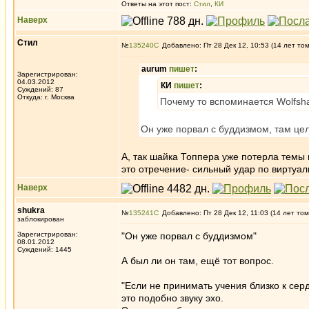
Ответы на этот пост:
Стил
,
КИ
Наверх
Стил
№
135240
Добавлено: Пт 28 Дек 12, 10:53 (14 лет то
aurum
пишет
:
Зарегистрирован:
04.03.2012
КИ
пишет
:
Суждений: 87
Откуда: г. Москва
Почему то вспоминается Wolfsh
Он уже порвал с буддизмом, там цел
А, так шайка Топпера уже потерла темы
это отречение- сильный удар по виртуа
Наверх
shukra
№
135241
Добавлено: Пт 28 Дек 12, 11:03 (14 лет том
заблокирован
Зарегистрирован:
"Он уже порвал с буддизмом"
08.01.2012
Суждений: 1445
А был ли он там, ещё тот вопрос.
"Если не принимать учения близко к серд
это подобно звуку эхо.