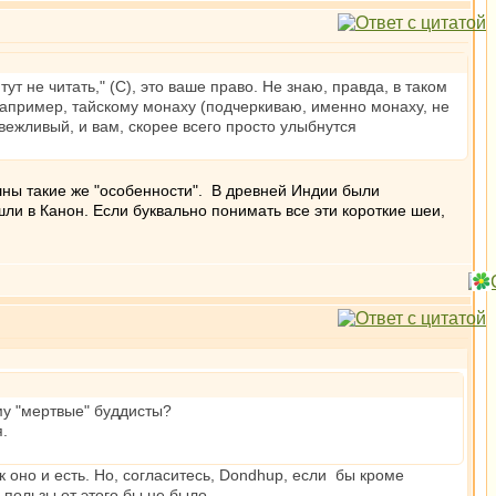
т не читать," (С), это ваше право. Не знаю, правда, в таком
например, тайскому монаху (подчеркиваю, именно монаху, не
 вежливый, и вам, скорее всего просто улыбнутся
ишны такие же "особенности". В древней Индии были
ли в Канон. Если буквально понимать все эти короткие шеи,
му "мертвые" буддисты?
я.
ак оно и есть. Но, согласитесь, Dondhup, если бы кроме
пользы от этого бы не было.