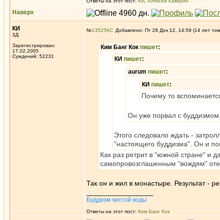
Ответы на этот пост:
КИ
,
Алексей Каверин
Наверх
КИ
№
135256
Добавлено: Пт 28 Дек 12, 14:59 (14 лет то
3Д
Зарегистрирован:
Ким Банг Кок
пишет
:
17.02.2005
Суждений: 52231
КИ
пишет
:
aurum
пишет
:
КИ
пишет
:
Почему то вспоминаетс
Он уже порвал с буддизмом,
Этого следовало ждать - затрол
"настоящего буддизма". Он и по
Как раз ретрит в "южной стране" и 
самопровозглашенным "вождям" оте
Так он и жил в монастыре. Результат - 
_________________
Буддизм чистой воды
Ответы на этот пост:
Ким Банг Кок