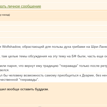
му назад)
я Wolfshadow, обрастающий для пользы духа грибами на Шри-Ланк
 там целые темы обсуждения на эту тему на БФ были, часть еще о
лили парня, что вернут ему традицию "тхеравада" только после ре
велся.
дал бы человеку возможность самому приобщиться к Дхарме, без не
чественной "тхеравады".
решил вообще оставить буддизм.