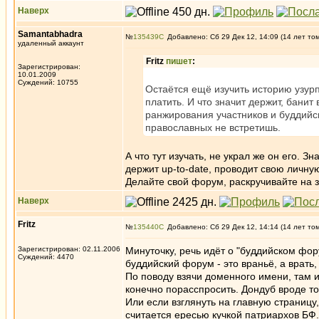
Наверх
Samantabhadra
№
135439
Добавлено: Сб 29 Дек 12, 14:09 (14 лет то
удаленный аккаунт
Fritz
пишет
:
Зарегистрирован:
10.01.2009
Суждений: 10755
Остаётся ещё изучить историю узурп
платить. И что значит держит, бани
ранжирования участников и буддийс
православных не встретишь.
А что тут изучать, не украл же он его. 
держит up-to-date, проводит свою личную
Делайте свой форум, раскручивайте на 
Наверх
Fritz
№
135440
Добавлено: Сб 29 Дек 12, 14:14 (14 лет то
Зарегистрирован: 02.11.2006
Минуточку, речь идёт о "буддийском фор
Суждений: 4470
буддийский форум - это враньё, а врать,
По поводу взячи доменного имени, там и
конечно порасспросить. Дондуб вроде тож
Или если взглянуть на главную страницу
считается ересью кучкой патриархов БФ.