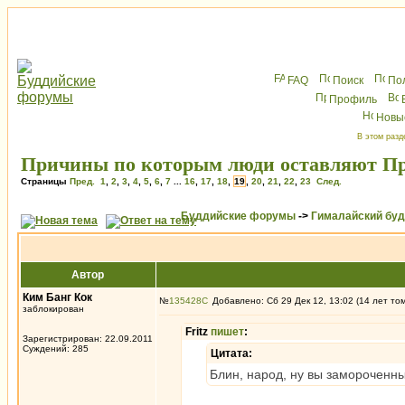
FAQ
Поиск
По
Профиль
Новы
В этом разд
Причины по которым люди оставляют П
Страницы
Пред.
1
,
2
,
3
,
4
,
5
,
6
,
7
...
16
,
17
,
18
,
19
,
20
,
21
,
22
,
23
След.
Буддийские форумы
->
Гималайский бу
Автор
Ким Банг Кок
№
135428
Добавлено: Сб 29 Дек 12, 13:02 (14 лет то
заблокирован
Fritz
пишет
:
Зарегистрирован: 22.09.2011
Суждений: 285
Цитата:
Блин, народ, ну вы замороченн