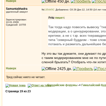
Наверх
Samantabhadra
№
135445
Добавлено: Сб 29 Дек 12, 14:50 (14 лет то
удаленный аккаунт
Fritz
пишет
:
Зарегистрирован:
10.01.2009
Суждений: 10755
Так тогда надо повесить вывеску "т
модерации, а о цензурировании, это 
еретики, а не с т.зр. всех тхеравад
типа "северный буддизм - тоже слов
потакать и разжигать дальнейшее бе
Ну это вы так думаете, они думают по др
с таким модерированием мне не по пути
слюной брызгать? Отобрать что-ли хотит
Наверх
Тред сейчас никто не читает.
Буддийские форумы
->
Гималайский бу
Страница
19
из
23