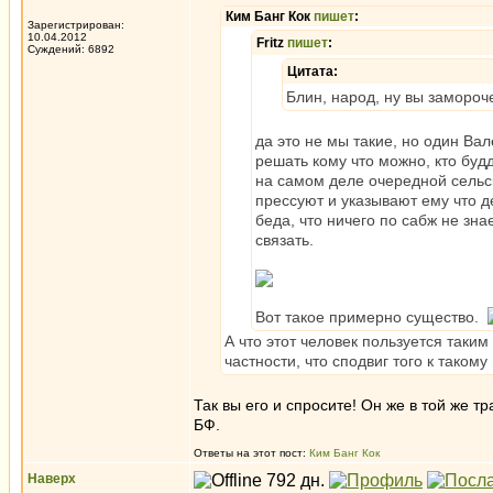
Ким Банг Кок
пишет
:
Зарегистрирован:
10.04.2012
Fritz
пишет
:
Суждений: 6892
Цитата:
Блин, народ, ну вы замороч
да это не мы такие, но один Ва
решать кому что можно, кто будд
на самом деле очередной сельск
прессуют и указывают ему что де
беда, что ничего по сабж не зна
связать.
Вот такое примерно существо.
А что этот человек пользуется таки
частности, что сподвиг того к тако
Так вы его и спросите! Он же в той же 
БФ.
Ответы на этот пост:
Ким Банг Кок
Наверх