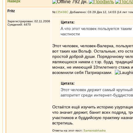
Наверх
Fritz
№
135438
Добавлено: Сб 29 Дек 12, 14:03 (14 лет то
Зарегистрирован: 02.11.2006
Цитата:
Суждений: 4470
А что этот человек пользуется таки
частности
Этот человек, человек-Валерка, пользуе
вот таких как Вольф. Остальные, кто ос
простой доброй души. Порядочному чело
являющихся никем с т.зр. будд. традици
монах, не имеющий 10тилетнего стажа и
возомнили себя Патриархами.
Цитата:
Этот человек держит самый крупный
авторитет среди интернет-буддистов
Остаётся ещё изучить историю узурпации
что значит держит, банит всех подряд,
участников и буддийскую практику назн
встретишь.
Ответы на этот пост:
Samantabhadra