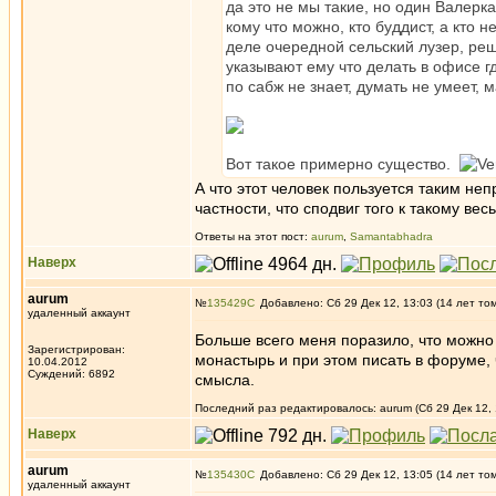
да это не мы такие, но один Валерк
кому что можно, кто буддист, а кто 
деле очередной сельский лузер, реш
указывают ему что делать в офисе гд
по сабж не знает, думать не умеет, 
Вот такое примерно существо.
А что этот человек пользуется таким не
частности, что сподвиг того к такому в
Ответы на этот пост:
aurum
,
Samantabhadra
Наверх
aurum
№
135429
Добавлено: Сб 29 Дек 12, 13:03 (14 лет то
удаленный аккаунт
Больше всего меня поразило, что можно 
Зарегистрирован:
монастырь и при этом писать в форуме, 
10.04.2012
Суждений: 6892
смысла.
Последний раз редактировалось: aurum (Сб 29 Дек 12, 
Наверх
aurum
№
135430
Добавлено: Сб 29 Дек 12, 13:05 (14 лет то
удаленный аккаунт