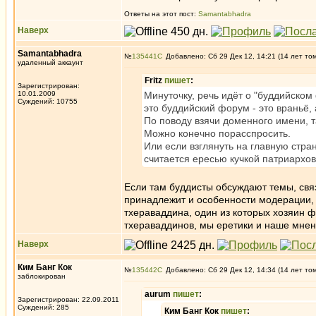
Ответы на этот пост:
Samantabhadra
Наверх
Samantabhadra
№
135441
Добавлено: Сб 29 Дек 12, 14:21 (14 лет то
удаленный аккаунт
Fritz
пишет
:
Зарегистрирован:
10.01.2009
Минуточку, речь идёт о "буддийском
Суждений: 10755
это буддийский форум - это враньё, 
По поводу взячи доменного имени, т
Можно конечно порасспросить.
Или если взглянуть на главную стра
считается ересью кучкой патриархов
Если там буддисты обсуждают темы, связ
принадлежит и особенности модерации, э
тхераваддина, один из которых хозяин фо
тхераваддинов, мы еретики и наше мнени
Наверх
Ким Банг Кок
№
135442
Добавлено: Сб 29 Дек 12, 14:34 (14 лет то
заблокирован
aurum
пишет
:
Зарегистрирован: 22.09.2011
Суждений: 285
Ким Банг Кок
пишет
: