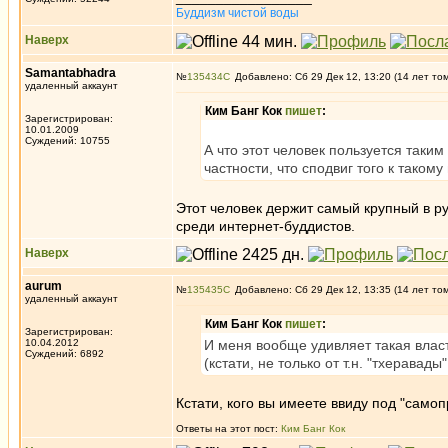
Буддизм чистой воды
Наверх
Samantabhadra
№
135434
Добавлено: Сб 29 Дек 12, 13:20 (14 лет то
удаленный аккаунт
Ким Банг Кок
пишет
:
Зарегистрирован:
10.01.2009
Суждений: 10755
А что этот человек пользуется таки
частности, что сподвиг того к тако
Этот человек держит самый крупный в р
среди интернет-буддистов.
Наверх
aurum
№
135435
Добавлено: Сб 29 Дек 12, 13:35 (14 лет то
удаленный аккаунт
Ким Банг Кок
пишет
:
Зарегистрирован:
10.04.2012
И меня вообще удивляет такая влас
Суждений: 6892
(кстати, не только от т.н. "тхеравад
Кстати, кого вы имеете ввиду под "сам
Ответы на этот пост:
Ким Банг Кок