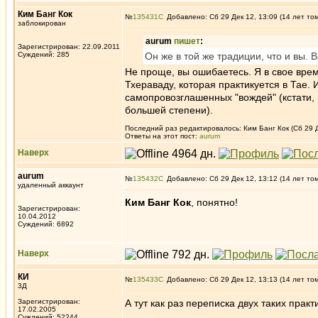
Ким Банг Кок
№
135431
Добавлено: Сб 29 Дек 12, 13:09 (14 лет то
заблокирован
aurum
пишет
:
Зарегистрирован: 22.09.2011
Суждений: 285
Он же в той же традиции, что и вы
Не проще, вы ошибаетесь. Я в свое врем
Тхераваду, которая практикуется в Тае.
самопровозглашенных "вождей" (кстати, не
большей степени).
Последний раз редактировалось: Ким Банг Кок (Сб 29 Де
Ответы на этот пост:
aurum
Наверх
aurum
№
135432
Добавлено: Сб 29 Дек 12, 13:12 (14 лет то
удаленный аккаунт
Ким Банг Кок
, понятно!
Зарегистрирован:
10.04.2012
Суждений: 6892
Наверх
КИ
№
135433
Добавлено: Сб 29 Дек 12, 13:13 (14 лет то
3Д
Зарегистрирован:
А тут как раз переписка двух таких практ
17.02.2005
_________________
Суждений: 52244