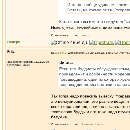
И меня вообще удивляет такая 
(кстати, не только от т.н. "тхер
Кстати, кого вы имеете ввиду под 
Имена, явки, служебные и домашние 
Ответы на этот пост:
aurum
Наверх
Fritz
№
135444
Добавлено: Сб 29 Дек 12, 14:42 (14 лет то
Зарегистрирован: 02.11.2006
Цитата:
Суждений: 4470
Если там буддисты обсуждают темы, 
принадлежит и особенности модераци
тхераваддина, один из которых хозяи
тхераваддинов, мы еретики и наше м
Так тогда надо повесить вывеску "тхера
а о цензурировании, это разные вещи, и э
всех тхеравадинов, я лично слышал от т
тоже слово Будды и его тоже надо изуча
безумие.
Ответы на этот пост:
Samantabhadra