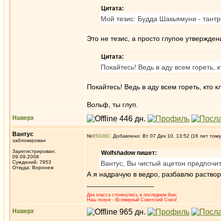
Цитата:
Мой тезис: Будда Шакьямуни - тантр
Это не тезис, а просто глупое утвержд
Цитата:
Покайтесь! Ведь в аду всем гореть,
Покайтесь! Ведь в аду всем гореть, кто
Вольф, ты глуп.
Наверх
Вантус
№
85038
Добавлено: Вт 07 Дек 10, 13:52 (16 лет тому
заблокирован
Зарегистрирован:
Wolfshadow пишет:
09.09.2008
Суждений: 7953
Вантус, Вы чистый ацетон предпочит
Откуда: Воронеж
А я надрачую в ведро, разбавлю раствор
_________________
Два класса столкнулись в последнем бою;
Наш лозунг - Всемирный Советский Союз!
Наверх