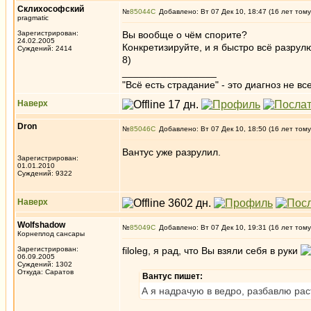
Склихософский
№
85044
Добавлено: Вт 07 Дек 10, 18:47 (16 лет тому
pragmatic
Зарегистрирован:
Вы вообще о чём спорите?
24.02.2005
Конкретизируйте, и я быстро всё разрул
Суждений: 2414
8)
_________________
"Всё есть страдание" - это диагноз не вс
Наверх
Dron
№
85046
Добавлено: Вт 07 Дек 10, 18:50 (16 лет тому
Вантус уже разрулил.
Зарегистрирован:
01.01.2010
Суждений: 9322
Наверх
Wolfshadow
№
85049
Добавлено: Вт 07 Дек 10, 19:31 (16 лет тому
Корнеплод сансары
Зарегистрирован:
filoleg, я рад, что Вы взяли себя в руки
06.09.2005
Суждений: 1302
Откуда: Саратов
Вантус пишет:
А я надрачую в ведро, разбавлю рас