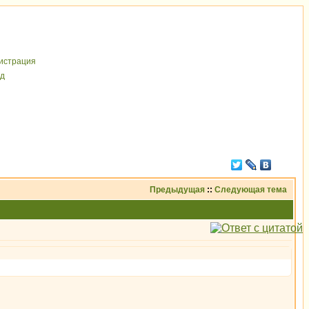
иcтрaция
д
Предыдущая
::
Следующая тема