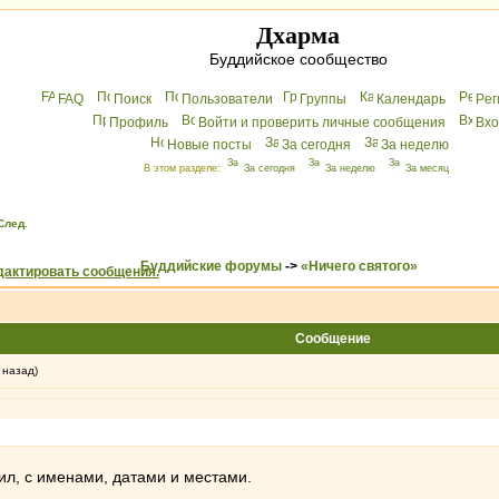
Дхарма
Буддийское сообщество
FAQ
Поиск
Пользователи
Группы
Календарь
Peг
Профиль
Войти и проверить личные сообщения
Вхo
Новые посты
За сегодня
За неделю
В этом разделе:
За сегодня
За неделю
За месяц
След.
Буддийские форумы
->
«Ничего святого»
Сообщение
 назад)
чил, с именами, датами и местами.