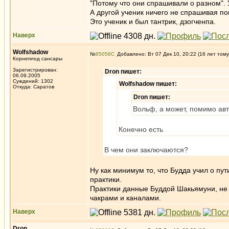
"Потому что они спрашивали о разном".
А другой ученик ничего не спрашивая по
Это ученик и был тантрик, дзогченпа.
Наверх
Wolfshadow
№
85058
Добавлено: Вт 07 Дек 10, 20:22 (16 лет тому
Корнеплод сансары
Зарегистрирован:
Dron пишет:
06.09.2005
Суждений: 1302
Wolfshadow пишет:
Откуда: Саратов
Dron пишет:
Вольф, а может, помимо авт
Конечно есть
В чем они заключаются?
Ну как минимум то, что Будда учил о пу
практики.
Практики данные Буддой Шакьямуни, не 
чакрами и каналами.
Наверх
Dron