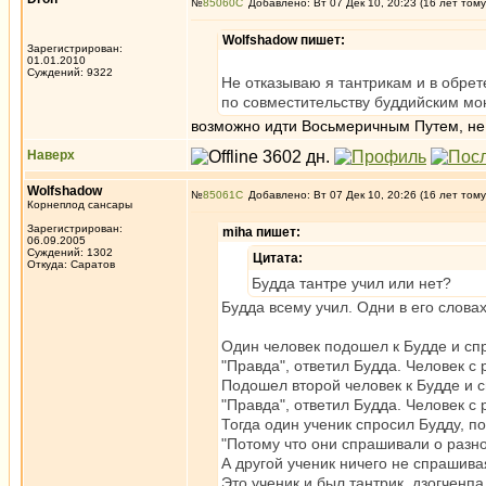
№
85060
Добавлено: Вт 07 Дек 10, 20:23 (16 лет тому
Wolfshadow пишет:
Зарегистрирован:
01.01.2010
Суждений: 9322
Не отказываю я тантрикам и в обрет
по совместительству буддийским мо
возможно идти Восьмеричным Путем, не
Наверх
Wolfshadow
№
85061
Добавлено: Вт 07 Дек 10, 20:26 (16 лет тому
Корнеплод сансары
Зарегистрирован:
miha пишет:
06.09.2005
Суждений: 1302
Цитата:
Откуда: Саратов
Будда тантре учил или нет?
Будда всему учил. Одни в его словах
Один человек подошел к Будде и спр
"Правда", ответил Будда. Человек с
Подошел второй человек к Будде и с
"Правда", ответил Будда. Человек с
Тогда один ученик спросил Будду, п
"Потому что они спрашивали о разно
А другой ученик ничего не спрашива
Это ученик и был тантрик, дзогченпа