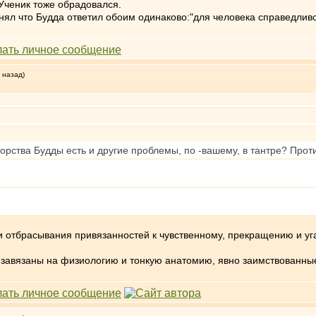
 Ученик тоже обрадовался.
нял что Будда ответил обоим одинаково:"для человека справедливо т
 назад)
орства Будды есть и другие проблемы, по -вашему, в тантре? Про
ти отбрасывания привязанностей к чувственному, прекращению и уг
завязаны на физиологию и тонкую анатомию, явно заимствованные 