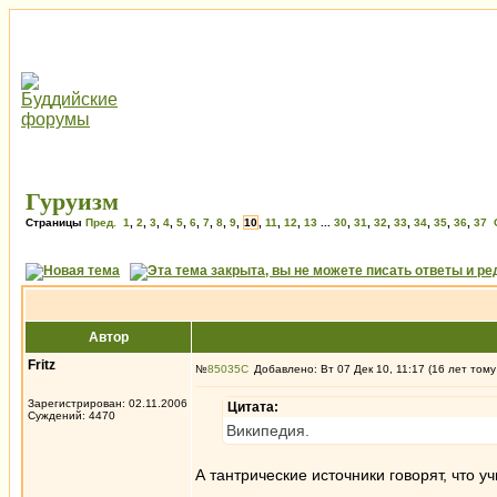
Гуруизм
Страницы
Пред.
1
,
2
,
3
,
4
,
5
,
6
,
7
,
8
,
9
,
10
,
11
,
12
,
13
...
30
,
31
,
32
,
33
,
34
,
35
,
36
,
37
Автор
Fritz
№
85035
Добавлено: Вт 07 Дек 10, 11:17 (16 лет тому
Зарегистрирован: 02.11.2006
Цитата:
Суждений: 4470
Википедия.
А тантрические источники говорят, что у