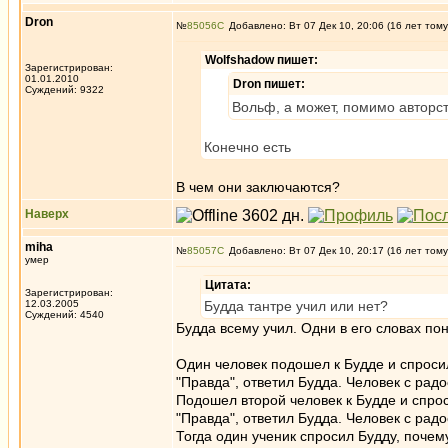
Dron
№
85056
Добавлено: Вт 07 Дек 10, 20:06 (16 лет тому
Wolfshadow пишет:
Зарегистрирован:
01.01.2010
Dron пишет:
Суждений: 9322
Вольф, а может, помимо авторст
Конечно есть
В чем они заключаются?
Наверх
miha
№
85057
Добавлено: Вт 07 Дек 10, 20:17 (16 лет тому
умер
Цитата:
Зарегистрирован:
12.03.2005
Будда тантре учил или нет?
Суждений: 4540
Будда всему учил. Одни в его словах пон
Один человек подошел к Будде и спросил
"Правда", ответил Будда. Человек с рад
Подошел второй человек к Будде и спрос
"Правда", ответил Будда. Человек с рад
Тогда один ученик спросил Будду, почем