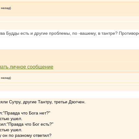
 назад)
ва Будды есть и другие проблемы, по -вашему, в тантре? Противо
 назад)
яли Сутру, другие Тантру, третьи Дзогчен.
:"Правда что Бога нет?"
остью ушел.
ил:"Правда что Бог есть?"
остью ушел.
у он по разному ответил?