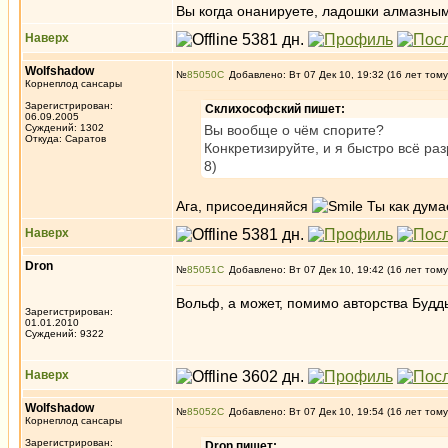
Вы когда онанируете, ладошки алмазным 
Наверх
Wolfshadow
№
85050
Добавлено: Вт 07 Дек 10, 19:32 (16 лет тому
Корнеплод сансары
Зарегистрирован:
Склихософский пишет:
06.09.2005
Суждений: 1302
Вы вообще о чём спорите?
Откуда: Саратов
Конкретизируйте, и я быстро всё ра
8)
Ага, присоединяйся
Ты как дума
Наверх
Dron
№
85051
Добавлено: Вт 07 Дек 10, 19:42 (16 лет тому
Вольф, а может, помимо авторства Будд
Зарегистрирован:
01.01.2010
Суждений: 9322
Наверх
Wolfshadow
№
85052
Добавлено: Вт 07 Дек 10, 19:54 (16 лет тому
Корнеплод сансары
Зарегистрирован:
Dron пишет: