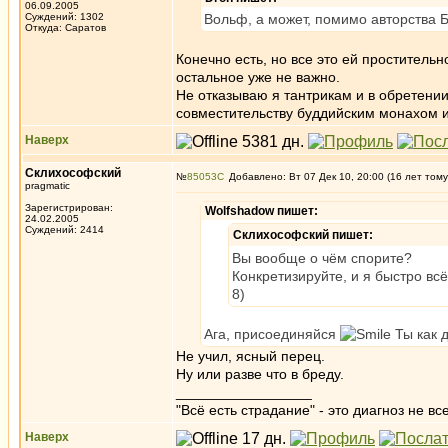
06.09.2005
Суждений: 1302
Вольф, а может, помимо авторства Б
Откуда: Саратов
Конечно есть, но все это ей простительно
остальное уже не важно.
Не отказываю я тантрикам и в обретении
совместительству буддийским монахом и
Наверх
Склихософский
№
85053
Добавлено: Вт 07 Дек 10, 20:00 (16 лет тому
pragmatic
Зарегистрирован:
Wolfshadow пишет:
24.02.2005
Суждений: 2414
Склихософский пишет:
Вы вообще о чём спорите?
Конкретизируйте, и я быстро вс
8)
Ага, присоединяйся
Ты как 
Не учил, ясный перец.
Ну или разве что в бреду.
_________________
"Всё есть страдание" - это диагноз не вс
Наверх