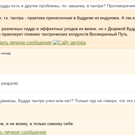
удды есть и другие проблемы, по -вашему, в тантре? Противоречи
, т.к. тантра - практика принесенная в буддизм из индуизма. А так 
 различных сиддх и эффектных уходов из жизни, но с Дхармой Будды
 практикует помимо тантрических колдунств Восмеричный Путь.
 назад)
ё разрулю.
думаешь, Будда тантре учил или нет? Только чур не говори, что 
ем, и не всему, а только самому себе.