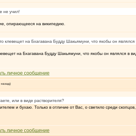
е не учил!
ение, опирающееся на википедию.
 кто клевещет на Бхагавана Будду Шакьямуни, что якобы он являлся
 клевещет на Бхагавана Будду Шакьямуни, что якобы он являлся в в
 назад)
аете, или в виде растворителя?
ителем и бухаю. Только в отличие от Вас, о светило среди скопцо