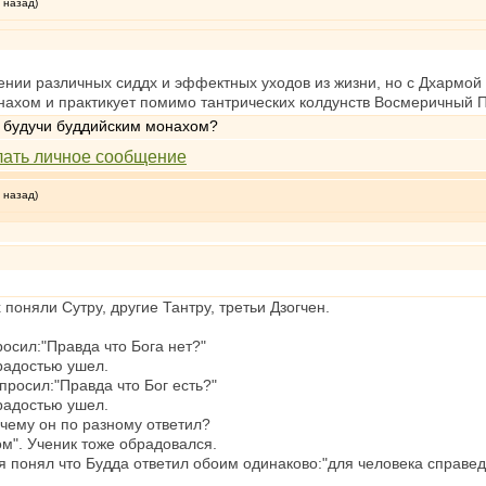
 назад)
ении различных сиддх и эффектных уходов из жизни, но с Дхармой Б
нахом и практикует помимо тантрических колдунств Восмеричный П
 будучи буддийским монахом?
 назад)
 поняли Сутру, другие Тантру, третьи Дзогчен.
осил:"Правда что Бога нет?"
 радостью ушел.
просил:"Правда что Бог есть?"
 радостью ушел.
очему он по разному ответил?
м". Ученик тоже обрадовался.
я понял что Будда ответил обоим одинаково:"для человека справедли
.