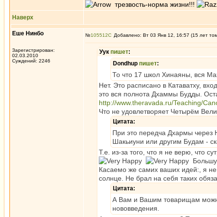
трезвость-норма жизни!!!
Наверх
Еше Нинбо
№
105512
Добавлено: Вт 03 Янв 12, 16:57 (15 лет то
Зарегистрирован:
Уук
пишет
:
02.03.2010
Суждений: 2246
Dondhup
пишет
:
То что 17 школ Хинаяны, вся Мах
Нет. Это расписано в Катаватху, вх
это вся полнота Дхаммы Будды. Ост
http://www.theravada.ru/Teaching/Ca
Что не удовлетворяет Четырём Велик
Цитата:
При это передча Дхармы через 
Шакьиуни или другим Будам - ск
Т.е. из-за того, что я не верю, чт
Большую
Касаемо же самих ваших идей:, я н
солнце. Не брал на себя таких обяз
Цитата:
А Вам и Вашим товарищам можно 
нововведения.