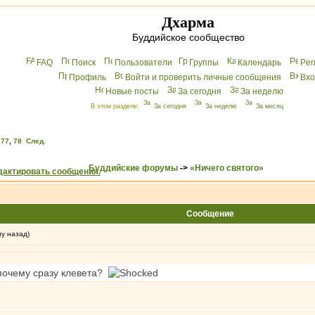
Дхарма
Буддийское сообщество
FAQ
Поиск
Пользователи
Группы
Календарь
Peг
Профиль
Войти и проверить личные сообщения
Вхo
Новые посты
За сегодня
За неделю
В этом разделе:
За сегодня
За неделю
За месяц
,
77
,
78
След.
Буддийские форумы
->
«Ничего святого»
Сообщение
му назад)
 почему сразу клевета?