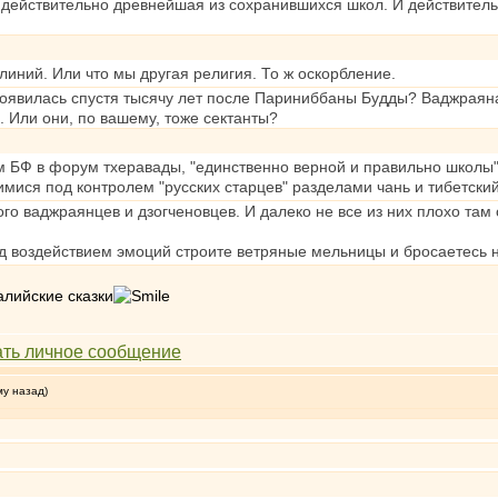
а действительно древнейшая из сохранившихся школ. И действитель
 линий. Или что мы другая религия. То ж оскорбление.
 появилась спустя тысячу лет после Париниббаны Будды? Ваджраяна
. Или они, по вашему, тоже сектанты?
 БФ в форум тхеравады, "единственно верной и правильно школы"
ися под контролем "русских старцев" разделами чань и тибетский
 ваджраянцев и дзогченовцев. И далеко не все из них плохо там 
од воздействием эмоций строите ветряные мельницы и бросаетесь н
алийские сказки
му назад)