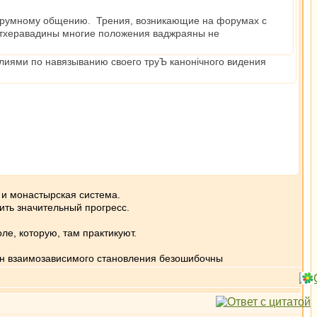
 форумному общению. Трения, возникающие на форумах с
а тхеравадины многие положения ваджраяны не
алиями по навязыванию своего труЪ канонiчного видения
 и монастырская система.
ить значительный прогресс.
ле, которую, там практикуют.
кон взаимозависимого становления безошибочны