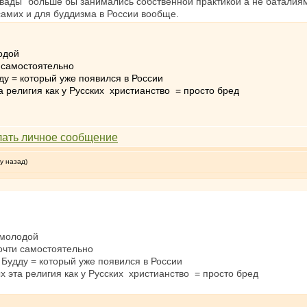
авады" больше бы занимались собственной практикой а не баталия
самих и для буддизма в России вообще.
одой
и самостоятельно
дду = который уже появился в России
та религия как у Русских христианство = просто бред
у назад)
 молодой
очти самостоятельно
о Будду = который уже появился в России
ых эта религия как у Русских христианство = просто бред