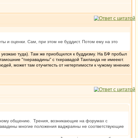
ты и оценки. Сам, при этом не буддист. Потом ему на это
ь уезжаю туда). Там же приобщился к буддизму. На БФ пробыл
о тамошние "тхеравадины" с тхеравадой Таиланда не имееют.
юдей, может там отучитесть от нетерпимости к чужому мнению
умному общению. Трения, возникающие на форумах с
херавадины многие положения ваджраяны не соответствующие