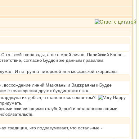
 т.з. всей тхеравады, а не с моей лично, Палийский Канон -
ответствие, согласно Буддой же данным правилам:
думал. И не группа питерской или московской тхеравады.
ки, восхождение линий Мазхяаны и Ваджраяны к Будде
ие с точки зрения других буддистских школ.
 Нагарджуна их добыл, я становлюсь сектантом?
придумать.
асидхами оживляющими голубей, рыб и останавливающими
их обязательств.
ая традиция, что подразумевает, что остальные -