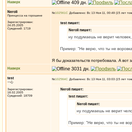
Наверх
Neroli
№
102561
Добавлено: Вс 13 Ноя 11, 00:49 (15 лет то
Принцесса на горошине
Зарегистрирован:
test пишет:
24.05.2005
Суждений: 1719
Neroli пишет:
ну подумаешь не верит человек
Пример: "Не верю, что ты не воровка
Я бы доказательств потребовала. А вот 
Наверх
test
№
102564
Добавлено: Вс 13 Ноя 11, 03:03 (15 лет то
一心
Neroli пишет:
Зарегистрирован:
18.02.2005
Суждений: 18709
test пишет:
Neroli пишет:
ну подумаешь не верит чел
Пример: "Не верю, что ты не вор