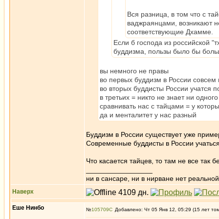
Вся разница, в том что с 
ваджраянцами, возникают не
соответствующие Дхамме.
Если б господа из российской "
буддизма, пользы было бы больш
вы немного не правы
во первых буддизм в России совсем
во вторых буддисты России учатся п
в третьих = никто не знает ни одног
сравнивать нас с тайцами = у котор
да и менталитет у нас разный
Буддизм в России существует уже пример
Современные буддисты в России учаться 
Что касается тайцев, то там не все так 
_________________
ни в сансаре, ни в нирване нет реальн
Наверх
Еше Нинбо
№
105709
Добавлено: Чт 05 Янв 12, 05:29 (15 лет то