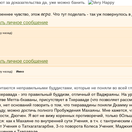
вот за доказательства да, уже можно банить.
вера
треннее чувство, этож
. Что тут поделать - так уж повернулось 
му назад)
му назад)
Имхо
итаются неправильными буддистами, которые не поняли во всей г
Тхеравада - это правильный буддизм, отличный от Ваджраяны. На у
тве Метта-бхаваны, присутствует в Тхераваде (что позволяет рассм
я, нет оснований говорить о том, что тхеравадины поняли Дхамму н
аваду, можно достичь полного Пробуждения Махаяны. Мне кажется,
ности, Дзогчен. Я вот не вижу коренных противоречий, только бОль
тся: как к Махаяне по внутренней сути Учения, в т.ч. с тантрически
кт Учения о Татхагатагарбхе, 3-го поворота Колеса Учения; Маджхи
ошение к Тхераваде.