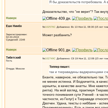
Я бы доказательств потребовала. А 
Доказательство, что "не верит"? Так вну
Наверх
Еше Нинбо
№
102576
Добавлено: Вс 13 Ноя 11, 08:30 (15 лет то
Зарегистрирован:
Может разбанить?
02.03.2010
Суждений: 2246
Наверх
Тибетский
№
102749
Добавлено: Сб 19 Ноя 11, 12:08 (15 лет то
Гость
Топпер пишет:
Откуда: Moscow
так и тхеравадины ваджраянцами сч
Бханте, наверное, не обязательно так. 
не менее истинна. И Бодхичитта, в качес
шуньяты, в качестве анатты. Мне кажетс
ригпа). На мой взгляд, практикуя Тхер
точного понимания сути Учений - в част
частности, из Гелуг) к Тхераваде относя
Дзогчен. Удана, тексты о ниббане - аспе
Праджняпарамиты. Есть и такое вот отн