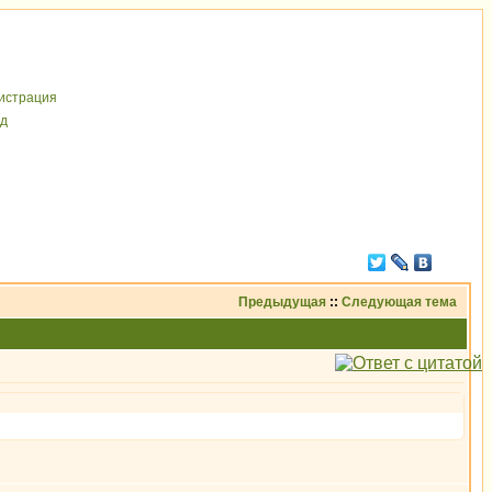
иcтрaция
д
Предыдущая
::
Следующая тема