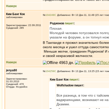
Наверх
Ким Банг Кок
№
104249
Добавлено: Вт 13 Дек 11, 11:49 (15 лет том
заблокирован
Родионов
пишет
:
Зарегистрирован: 22.09.2011
Суждений: 285
Плохая.
Молодой человек потусовался полгод
указали на форуме, а он топнул но
В Таиланде я прожил значительно более,
около месяца и ушел оттуда самостоятел
Меньше желчи, гражданин Родионов! И с
и своей некрасивой желчности.
Наверх
jenya80
№
104259
Добавлено: Вт 13 Дек 11, 13:25 (15 лет том
заблокирован
Зарегистрирован:
Ким Банг Кок
пишет
:
31.03.2010
Суждений: 470
Wolfshadow пишет:
Откуда: Уссурийск
Вся разница, в том что с тайс
ваджраянцами, возникают не на
Дхамме.