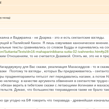
му назад)
аяна и Ваджраяна - не Дхарма - это и есть сектантские взгляды.
одящей в Палийский Канон. Я лишь озвучиваю каноническое мнение. С
альные тексты сравнивались со словом Будды и оценивались на со
non/Suttanta/Texts/dn16-mahaparinibbana-sutta-02-ivahnenko.htm#p28
им Отношениям, то не считается Дхаммой. Опять же, это не я при
Нагарджужуну для Вас сказки, реализация Махасиддхов - то ж сказ
азки Поэтому те взгляды , которых Вы придерживаетесь - сектантск
о сутры праджняпарамиты пятьсот лет передавались нагами, а потом
 нелепицу в качестве аргумента обвинения в сектантстве трудно 
е обязан верить в тибетские сказки с летающими йогинами и мах
ательств. Думаю, что большинство тхеравадинов также не брало так
где угодно на БФ говорить что тхеравада - древнейшая изначальн