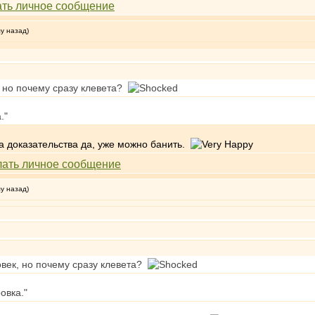
му назад)
, но почему сразу клевета?
."
за доказательства да, уже можно банить.
му назад)
овек, но почему сразу клевета?
овка."