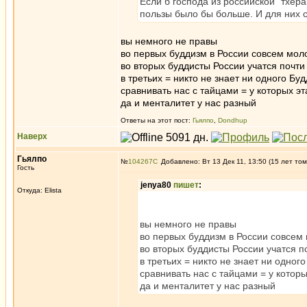
Если б господа из российской "тхер
пользы было бы больше. И для них 
вы немного не правы
во первых буддизм в России совсем мол
во вторых буддисты России учатся почт
в третьих = никто не знает ни одного Бу
сравнивать нас с тайцами = у которых э
да и менталитет у нас разный
Ответы на этот пост:
Гьялпо
,
Dondhup
Наверх
Гьялпо
№
104267
Добавлено: Вт 13 Дек 11, 13:50 (15 лет том
Гость
jenya80
пишет
:
Откуда: Elista
вы немного не правы
во первых буддизм в России совсем
во вторых буддисты России учатся п
в третьих = никто не знает ни одног
сравнивать нас с тайцами = у котор
да и менталитет у нас разный