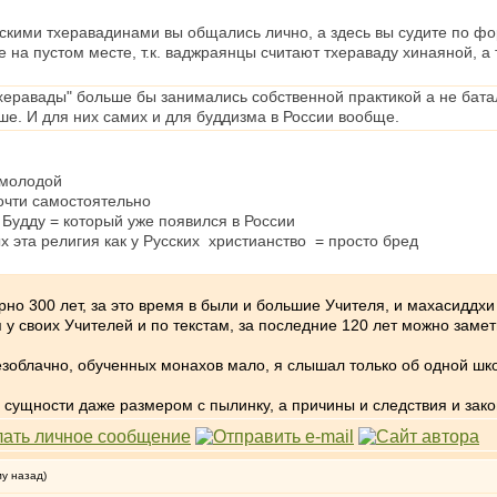
тайскими тхеравадинами вы общались лично, а здесь вы судите по
 на пустом месте, т.к. ваджраянцы считают тхераваду хинаяной, 
тхеравады" больше бы занимались собственной практикой а не бат
е. И для них самих и для буддизма в России вообще.
 молодой
очти самостоятельно
о Будду = который уже появился в России
ых эта религия как у Русских христианство = просто бред
но 300 лет, за это время в были и большие Учителя, и махасиддхи
у своих Учителей и по текстам, за последние 120 лет можно замет
безоблачно, обученных монахов мало, я слышал только об одной шко
ой сущности даже размером с пылинку, а причины и следствия и за
му назад)