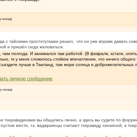
у назад)
а с тайскими проститутками решил, что он уже вправе давать сове
жкой и пришёл сюда жаловаться.
 чем полгода. И занимался там работой. (В феврале, кстати, опят
ьно, тк у меня сложилось стойкое впечатление, что ничего общег
ъездите лучше в Таиланд, там море солнца и доброжелательных л
у назад)
кими тхеравадинами вы общались лично, а здесь вы судите по фор
 пустом месте, т.к. ваджраянцы считают тхераваду хинаяной, а т