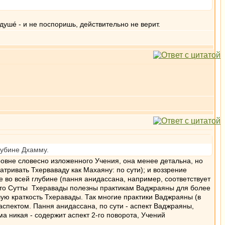
в душé - и не поспоришь, действительно не верит.
лубине Дхамму.
ровне словесно изложенного Учения, она менее детальна, но
атривать Тхерваваду как Махаяну: по сути); и воззрение
е во всей глубине (пання анидассана, например, соответствует
 что Сутты Тхеравады полезны практикам Ваджраяны для более
шую краткость Тхеравады. Так многие практики Ваджраяны (в
м аспектом. Пання анидассана, по сути - аспект Ваджраяны,
ма никая - содержит аспект 2-го поворота, Учений