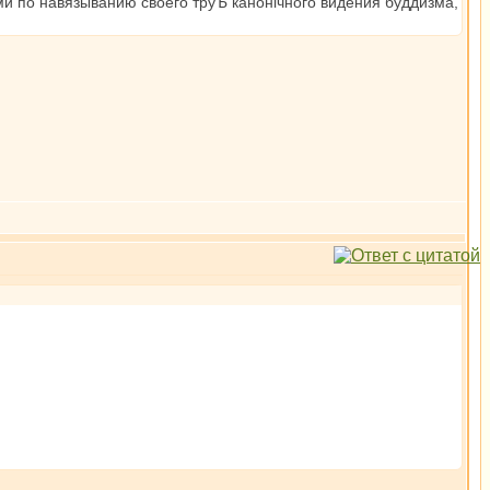
ми по навязыванию своего труЪ канонiчного видения буддизма,