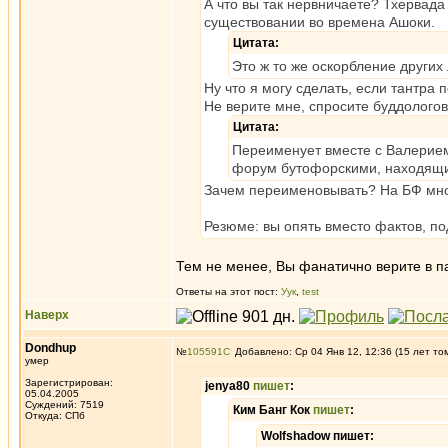
А что вы так нервничаете? Тхервад
существовании во времена Ашоки.
Цитата:
Это ж то же оскорбление других
Ну что я могу сделать, если тантра
Не верите мне, спросите буддологов
Цитата:
Переименует вместе с Валерием
форум бутофорскими, находящим
Зачем переименовывать? На БФ много
Резюме: вы опять вместо фактов, п
Тем не менее, Вы фанатично верите в п
Ответы на этот пост:
Уук
,
test
Наверх
Dondhup
№
105591
Добавлено: Ср 04 Янв 12, 12:36 (15 лет то
умер
Зарегистрирован:
jenya80
пишет
:
05.04.2005
Суждений: 7519
Ким Банг Кок
пишет
:
Откуда: СПб
Wolfshadow пишет: