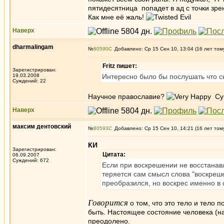
пятидесятница попадет в ад с точки зре
Как мне её жаль!
Наверх
dharmalingam
№
80590
Добавлено: Ср 15 Сен 10, 13:04 (16 лет том
Fritz пишет:
Зарегистрирован:
19.03.2008
Интересно было бы послушать что ск
Суждений: 22
Научное православие?
Суп
Наверх
максим дентовский
№
80593
Добавлено: Ср 15 Сен 10, 14:21 (16 лет том
КИ
Зарегистрирован:
Цитата:
06.09.2007
Суждений: 672
Если при воскрешении не восстанавл
теряется сам смысл слова "воскреше
преобразился, но воскрес именно в 
Говорится
о том, что это тело и тело п
быть. Настоящее состояние человека (н
преодолено.