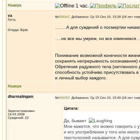
Наверх
va
№
80604
Добавлено: Ср 15 Сен 10, 15:26 (16 лет том
Гость
.........А для суждений о посмертии никакой
Откуда: Biysk
.....не все мы умрем, но все изменимся .....
Понимание возможной конечности жизни,
сохранять непрерывность осознавания)
Обретение радужного тела (нетленного д
способность устойчиво присутствовать в
и личный выбор каждого.
Наверх
dharmalingam
№
80606
Добавлено: Ср 15 Сен 10, 15:40 (16 лет том
Цитата:
Зарегистрирован:
19.03.2008
Суждений: 22
Да, бывает
Мне кажется, что можно говорить с 
и его употребления у того или иного
текстологией называется. А для сужд