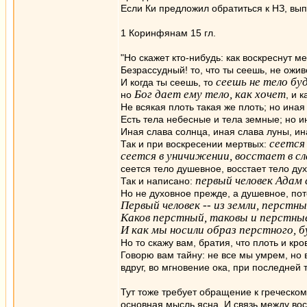
Если Ки предложил обратиться к НЗ, вып
1 Коринфянам 15 гл.
"Но скажет кто-нибудь: как воскреснут м
Безрассудный! то, что ты сеешь, не оживе
сеешь не тело буд
И когда ты сеешь, то
Бог дает ему тело, как хочет
но
, и 
Не всякая плоть такая же плоть; но иная 
Есть тела небесные и тела земные; но и
Иная слава солнца, иная слава луны, ина
сеется
Так и при воскресении мертвых:
сеется в уничижении, восстает в сл
сеется тело душевное, восстает тело ду
первый человек Адам
Так и написано:
Но не духовное прежде, а душевное, по
Первый человек -- из земли, перстны
Каков перстный, таковы и перстные;
И как мы носили образ перстного, 
Но то скажу вам, братия, что плоть и кр
Говорю вам тайну: не все мы умрем, но
вдруг, во мгновение ока, при последней
Тут тоже требует обращение к греческом
основная мысль ясна. И связь между вос