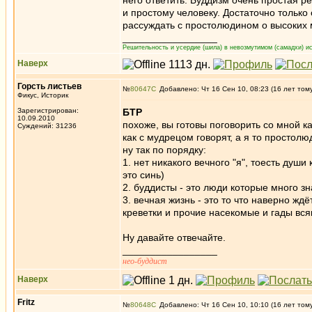
него ответить. Буддизм очень простая ре
и простому человеку. Достаточно тольк
рассуждать с простолюдином о высоких 
_________________
Решительность и усердие (шила) в невозмутимом (самадхи) ис
Наверх
Горсть листьев
№
80647
Добавлено: Чт 16 Сен 10, 08:23 (16 лет том
Фикус, Историк
Зарегистрирован:
БТР
10.09.2010
похоже, вы готовы поговорить со мной ка
Суждений: 31236
как с мудрецом говорят, а я то простол
ну так по порядку:
1. нет никакого вечного "я", тоесть душ
это синь)
2. буддисты - это люди которые много зн
3. вечная жизнь - это то что наверно ждё
креветки и прочие насекомые и гады вся
Ну давайте отвечайте.
_________________
нео-буддист
Наверх
Fritz
№
80648
Добавлено: Чт 16 Сен 10, 10:10 (16 лет том