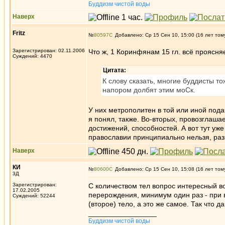
Буддизм чистой воды
Наверх
Fritz
№
80597
Добавлено: Ср 15 Сен 10, 15:00 (16 лет том
Зарегистрирован: 02.11.2006
Что ж, 1 Коринфянам 15 гл. всё проясняе
Суждений: 4470
Цитата:
К слову сказать, многие буддисты т
напором долбят этим моСк.
У них метрополитен в той или иной пода
я понял, также. Во-вторых, провозглаш
достижений, способностей. А вот тут уже
православии принципиально нельзя, раз
Наверх
КИ
№
80600
Добавлено: Ср 15 Сен 10, 15:08 (16 лет том
3Д
Зарегистрирован:
С количеством тел вопрос интересный вот
17.02.2005
перерождения, минимум один раз - при в
Суждений: 52244
(второе) тело, а это же самое. Так что да
_________________
Буддизм чистой воды