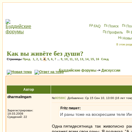
FAQ
Поиск
По
Профиль
Новы
В этом разд
Как вы живёте без души?
Страницы
Пред.
1
,
2
,
3
,
4
,
5
,
6
,
7
...
9
,
10
,
11
,
12
,
13
,
14
,
15
,
16
След.
Буддийские форумы
->
Дискуссии
Автор
dharmalingam
№
80588
Добавлено: Ср 15 Сен 10, 13:00 (16 лет том
Fritz пишет:
Зарегистрирован:
19.03.2008
И раны тоже на воскресшем теле Ии
Суждений: 22
Одна пятидесятница так живописно рас
покажет всем свои раны. Я подумал, "А 