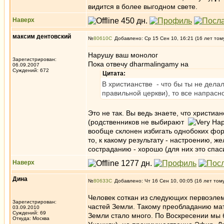
видится в более выгодном свете.
Наверх
максим дентовский
№
80610
Добавлено: Ср 15 Сен 10, 16:21 (16 лет том
Нарушу ваш монолог
Зарегистрирован:
Пока отвечу dharmalingamу на
06.09.2007
Суждений: 672
Цитата:
В христианстве - что бы ты не делал
правильной церкви), то все напрасн
Это не так. Вы ведь знаете, что христ
(родственников не выбирают
вообще склонен избигать однобоких фор
то, к какому результату - настроению, ж
состраданию - хорошо (для них это спаси
Наверх
Дина
№
80633
Добавлено: Чт 16 Сен 10, 00:05 (16 лет том
Человек соткан из следующих первоэлеме
Зарегистрирован:
частей Земли. Такому преобладанию мат
03.09.2010
Суждений: 69
Земли стало много. По Воскресении мы 
Откуда: Москва