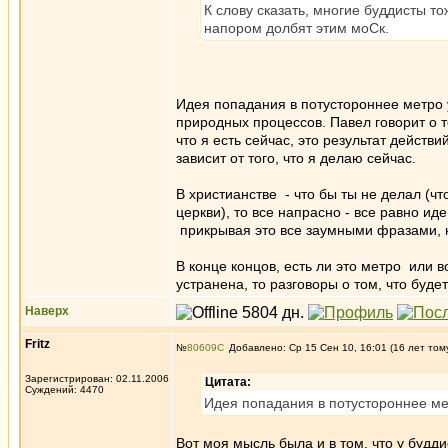
К слову сказать, многие буддисты т
напором долбят этим моСк.
Идея попадания в потустороннее метро 
природных процессов. Павел говорит о то
что я есть сейчас, это результат действ
зависит от того, что я делаю сейчас.
В христианстве - что бы ты не делал (чт
церкви), то все напрасно - все равно и
прикрывая это все заумными фразами, но
В конце концов, есть ли это метро или 
устранена, то разговоры о том, что буде
Наверх
Fritz
№
80609
Добавлено: Ср 15 Сен 10, 16:01 (16 лет том
Зарегистрирован: 02.11.2006
Цитата:
Суждений: 4470
Идея попадания в потустороннее ме
Вот моя мысль была и в том, что у будд