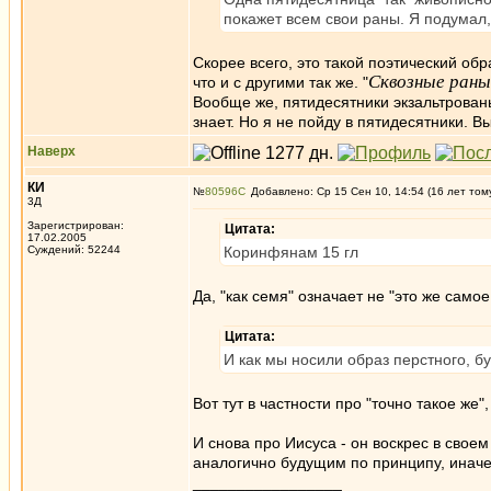
покажет всем свои раны. Я подумал, 
Скорее всего, это такой поэтический обр
Сквозные раны
что и с другими так же. "
Вообще же, пятидесятники экзальтрованы 
знает. Но я не пойду в пятидесятники. 
Наверх
КИ
№
80596
Добавлено: Ср 15 Сен 10, 14:54 (16 лет том
3Д
Зарегистрирован:
Цитата:
17.02.2005
Суждений: 52244
Коринфянам 15 гл
Да, "как семя" означает не "это же самое
Цитата:
И как мы носили образ перстного, б
Вот тут в частности про "точно такое же"
И снова про Иисуса - он воскрес в свое
аналогично будущим по принципу, иначе
_________________