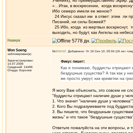
Учениях), но преимущественно Эфир. Дру
«…Итак, в воскресении, когда воскресну
Ибо семеро имели ее женою?
24 Иисус сказал им в ответ: этим ли п
Писаний, ни силы Божией?
25 Ибо, когда из мертвых воскреснут, т
выходить, но будут, как Ангелы на небес
Наверх
Won Soeng
№
80643
Добавлено: Чт 16 Сен 10, 05:04 (16 лет том
заблокирован(а)
Зарегистрирован:
Фикус пишет:
14.07.2006
Суждений: 14466
Как я понимаю, буддисты отрицают н
Откуда: Королев
бездушные существа? А так как у них
же просто умрут, как креветки на гри
Я могу Вам объяснить, это совсем не сло
"буддисты отрицают наличие души у чело
1. Что значит "наличие души у человека"
2. Кого Вы подразумеваете под буддист
3. Вы пишете, что бездушным существам н
жизнь" и что такое "бездушные существа
Ответьте пожалуйста на эти вопросы, и т