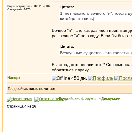
Зарегистрирован: 02.11.2006
Цитата:
Суждений: 4470
1. нет никакого вечного "я", тоесть
китайца это синь)
Вечное "я" - это как раз идея принятая
раз вечное "я" не в ходу. Если бы было 
Цитата:
Бездушные существа - это креветки 
Вы страдаете ненавистью? Современная
обратиться к врачу.
Наверх
Тред сейчас никто не читает.
Буддийские форумы
->
Дискуссии
Страница
4
из
16