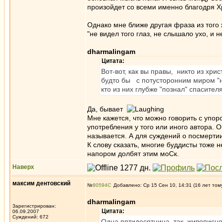
произойдет со всеми именно благодря Хри
Однако мне ближе другая фраза из того
"не видел того глаз, не слышало ухо, и 
dharmalingam
Цитата:
Вот-вот, как вы правы, никто из хрис
будто бы с потусторонним миром "на
кто из них глубже "познал" спасите
Да, бывает
Мне кажется, что можно говорить с упор
употребления у того или иного автора. О
называется. А для суждений о посмертии 
К слову сказать, многие буддисты тоже 
напором долбят этим моСк.
Наверх
максим дентовский
№
80594
Добавлено: Ср 15 Сен 10, 14:31 (16 лет том
dharmalingam
Зарегистрирован:
Цитата:
06.09.2007
Суждений: 672
Одна пятидесятница так живописно 