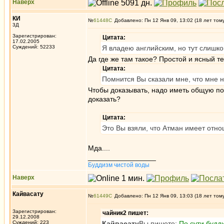
Наверх
КИ
№
61448
Добавлено: Пн 12 Янв 09, 13:02 (18 лет том
3Д
Зарегистрирован:
Цитата:
17.02.2005
Суждений: 52233
Я владею английским, но тут слишко
Да где же там такое? Простой и ясный те
Цитата:
Помнится Вы сказали мне, что мне 
Чтобы доказывать, надо иметь общую пон
доказать?
Цитата:
Это Вы взяли, что Атман имеет отнош
Мда....
_________________
Буддизм чистой воды
Наверх
Кайвасату
№
61449
Добавлено: Пн 12 Янв 09, 13:03 (18 лет том
Зарегистрирован:
чайник2 пишет:
29.12.2008
Суждений: 223
Кайвасату
Вы пишете:
По сути будд