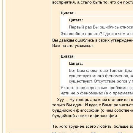
восприятия, а стало быть то, что он пос
Цитата:
Цитата:
Первый раз Вы ошиблись относи
Это вообще про что? Где и в чем я 
Вы дважды ошиблись в своих утверждени
Вам на это указывал.
Цитата:
Цитата:
Вот Вам слова геше Тинлея Джа
существует много феноменов, к
существуют. Отсутствие рогов у
У этого геше серьезные проблемы с 
идти не о феноменах (а о предметах
Ууу.... Ну теперь анамнез становится я
только Вы один. И куда с Вами равнятьс
буддийской философии (о чем собственн
буддийской логике и философии...
_________________
Те, кого труднее всего любить, больше в