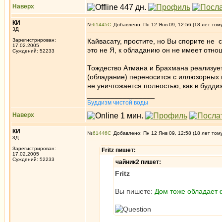
Наверх
КИ
№
61445
Добавлено: Пн 12 Янв 09, 12:56 (18 лет том
3Д
Зарегистрирован:
Кайвасату, простите, но Вы спорите не 
17.02.2005
это не Я, к обладанию он не имеет отно
Суждений: 52233
Тождество Атмана и Брахмана реализуетс
(обладание) переносится с иллюзорных 
не уничтожается полностью, как в будди
_________________
Буддизм чистой воды
Наверх
КИ
№
61446
Добавлено: Пн 12 Янв 09, 12:58 (18 лет том
3Д
Зарегистрирован:
Fritz пишет:
17.02.2005
Суждений: 52233
чайник2 пишет:
Fritz
Вы пишете:
Дом тоже обладает 