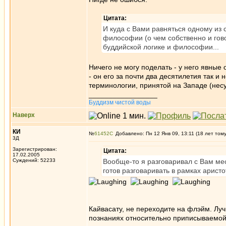
Цитата:
И куда с Вами равняться одному из 
философии (о чем собственно и гов
буддийской логике и философии...
Ничего не могу поделать - у него явные 
- он его за почти два десятилетия так и
терминологии, принятой на Западе (несу
_________________
Буддизм чистой воды
Наверх
КИ
№
61452
Добавлено: Пн 12 Янв 09, 13:11 (18 лет том
3Д
Зарегистрирован:
Цитата:
17.02.2005
Суждений: 52233
Вообще-то я разговаривал с Вам мес
готов разговаривать в рамках аристо
Кайвасату, не переходите на флэйм. Луч
познаниях относительно приписываемой 