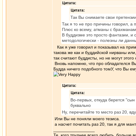
Цитата:
Цитата:
Так Вы снимаете свои претензи
Так я то не про причины говорил, а
Плюс ко всему, атманы с брахманам
В буддизме это просто фантазии, и с
методологически - полезны ли данны
Как я уже говорил и показывал на прим
такова же как и буддийской нирваны или, 
так считают буддисты, но не могут этого
Вновь напомню, что про обладателся Вы 
Будда ничего подобного томУ, что Вы ем
Цитата:
Цитата:
Во-первых, откуда берется "сын
буквально
Ну, перечитайте то место раз 20, в
Или Вы не поняли моего тезиса.
а насчет почитать раз 20, так я для ма
_________________
Те, кого труднее всего любить, больше в