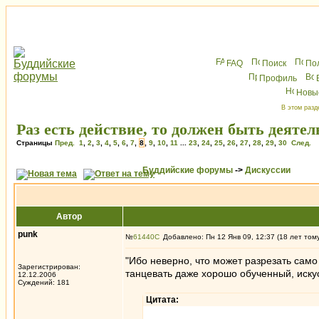
FAQ
Поиск
По
Профиль
Новы
В этом разд
Раз есть действие, то должен быть деятел
Страницы
Пред.
1
,
2
,
3
,
4
,
5
,
6
,
7
,
8
,
9
,
10
,
11
...
23
,
24
,
25
,
26
,
27
,
28
,
29
,
30
След.
Буддийские форумы
->
Дискуссии
Автор
punk
№
61440
Добавлено: Пн 12 Янв 09, 12:37 (18 лет том
"Ибо неверно, что может разрезать само
Зарегистрирован:
танцевать даже хорошо обученный, искус
12.12.2006
Суждений: 181
Цитата: