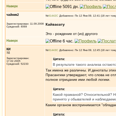
Наверх
чайник2
№
61442
Добавлено: Пн 12 Янв 09, 12:41 (18 лет том
Зарегистрирован: 11.09.2008
Кайвасату
Суждений: 4069
Это - рождение от (из) другого
Наверх
КИ
№
61443
Добавлено: Пн 12 Янв 09, 12:45 (18 лет том
3Д
Зарегистрирован:
Цитата:
17.02.2005
Суждений: 52233
В результате такого анализа остаютс
Так имена же различны. И денотаты эти
Прасангики утверждают, что слова не от
полное отрицание ими любой логики.
Цитата:
Какой праманой? Относительной? Не
принято у обывателей и наблюдаемо
Каким органом воспринимается "облада
Цитата: