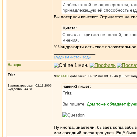
И абсолютной не опровергается, так
принадлежащую ей способность езди
Вы потеряли контекст. Отрицается не сп
Цитата:
Сначала - критика не полной, не кон
мнения.
У Чандракирти есть свое положительное
_________________
Буддизм чистой воды
Наверх
Fritz
№
61444
Добавлено: Пн 12 Янв 09, 12:46 (18 лет том
Зарегистрирован: 02.11.2006
чайник2 пишет:
Суждений: 4470
Fritz
Вы пишете:
Дом тоже обладает функ
Ну иногда, знаетели, бывает, когда забы
или соседний поезд тронулся. Ещё быва