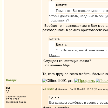
Цитата:
Помнится Вы сказали мне, что 
Чтобы доказывать, надо иметь общую
то доказать?
Вообще-то я разговаривал с Вам местами
разговаривать в рамках аристотелевской 
Цитата:
Цитата:
Это Вы взяли, что Атман имеет о
Мда....
Смущает констатация факта?
Вот именно Мда...
_________________
Те, кого труднее всего любить, больше в
Наверх
КИ
№
61451
Добавлено: Пн 12 Янв 09, 13:10 (18 лет том
3Д
Зарегистрирован:
Цитата:
17.02.2005
Суждений: 52233
Вы дважды ошиблись в своих утверж
Нигде не ошибся.