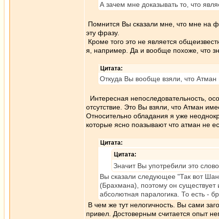
А зачем мне доказывать то, что яв
Помнится Вы сказали мне, что мне на 
эту фразу.
Кроме того это не является общеизвестны
я, например. Да и вообще похоже, что з
Цитата:
Откуда Вы вообще взяли, что Атман
Интересная непоследовательность, особ
отсутствие. Это Вы взяли, что Атман име
Относительно обладания я уже неоднокр
которые ясно поазывают что атман не ес
Цитата:
Цитата:
Значит Вы употребили это слово н
Вы сказали следующее "Так вот Шан
(Брахмана), поэтому он существует 
абсолютная паралогика. То есть - бр
В чем же тут нелогичность. Вы сами заг
привел. Достоверным считается опыт н