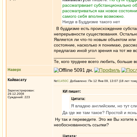
рассматрвиает субстанционально объ
рассматриваться как новое состояни
самого себя вполне возможно.
Нигде в Буддизме такого нет
В буддизме есть происхождение субста
непрерывности существования. Остальны
Является ли что-то новым объектом или 
состояние, насколько я понимаю, рассмат
предлагаю иной угол зрения на тот же во
_________________
Те, кого труднее всего любить, больше в
Наверх
Кайвасату
№
61450
Добавлено: Пн 12 Янв 09, 13:07 (18 лет том
Зарегистрирован:
КИ пишет:
29.12.2008
Суждений: 223
Цитата:
Я владею английским, но тут сл
Да где же там такое? Простой и ясны
Ну так и переведите. Это же Вы хотите м
необоснованность ссылки?
Цитата: