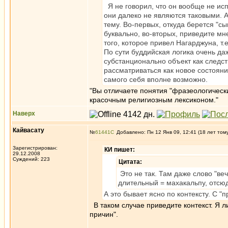
Я не говорил, что он вообще не исп
они далеко не являются таковыми. А
тему. Во-первых, откуда берется "с
буквально, во-вторых, приведите м
того, которое привел Нагарджуна, т.е
По сути буддийская логика очень да
субстанционально объект как следст
рассматриваться как новое состояни
самого себя вполне возможно.
"Вы отличаете понятия "фразеологически
красочным религиозным лексиконом."
Наверх
Кайвасату
№
61441
Добавлено: Пн 12 Янв 09, 12:41 (18 лет том
Зарегистрирован:
КИ пишет:
29.12.2008
Суждений: 223
Цитата:
Это не так. Там даже слово "ве
длительный = махакальпу, отсюд
А это бывает ясно по контексту. С "п
В таком случае приведите контекст. Я л
причин".