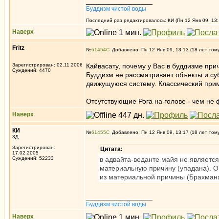
_________________
Буддизм чистой воды
Последний раз редактировалось: КИ (Пн 12 Янв 09, 13:
Наверх
Fritz
№
61454
Добавлено: Пн 12 Янв 09, 13:13 (18 лет том
Зарегистрирован: 02.11.2006
Кайвасату, почему у Вас в буддизме пр
Суждений: 4470
Буддизм не рассматривает объекты и суб
движущуюся систему. Классический приме
Отсутствующие Рога на голове - чем не
Наверх
КИ
№
61455
Добавлено: Пн 12 Янв 09, 13:17 (18 лет том
3Д
Зарегистрирован:
Цитата:
17.02.2005
Суждений: 52233
в адвайта-веданте майя не является
материальную причину (упадана). Он
из материальной причины (Брахмана)
_________________
Буддизм чистой воды
Наверх