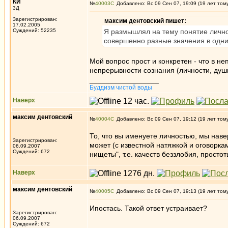
КИ
№
40003
Добавлено: Вс 09 Сен 07, 19:09 (19 лет том
3Д
Зарегистрирован:
максим дентовский пишет:
17.02.2005
Суждений: 52235
Я размышлял на тему понятие лично
совершенно разные значения в одни
Мой вопрос прост и конкретен - что в 
непрерывности сознания (личности, душ
_________________
Буддизм чистой воды
Наверх
максим дентовский
№
40004
Добавлено: Вс 09 Сен 07, 19:12 (19 лет том
То, что вы именуете личностью, мы наве
Зарегистрирован:
может (с известной натяжкой и оговорка
06.09.2007
Суждений: 672
нищеты", т.е. качеств беззлобия, простот
Наверх
максим дентовский
№
40005
Добавлено: Вс 09 Сен 07, 19:13 (19 лет том
Ипостась. Такой ответ устраивает?
Зарегистрирован:
06.09.2007
Суждений: 672