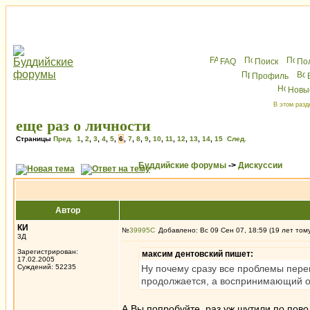
FAQ
Поиск
По
Профиль
Новы
В этом разд
еще раз о личности
Страницы
Пред.
1
,
2
,
3
,
4
,
5
,
6
,
7
,
8
,
9
,
10
,
11
,
12
,
13
,
14
,
15
След.
Буддийские форумы
->
Дискуссии
Автор
КИ
№
39995
Добавлено: Вс 09 Сен 07, 18:59 (19 лет том
3Д
Зарегистрирован:
максим дентовский пишет:
17.02.2005
Суждений: 52235
Ну почему сразу все проблемы пере
продолжается, а воспринимающий от
А Вы попробуйте, раз уж шутили по пово