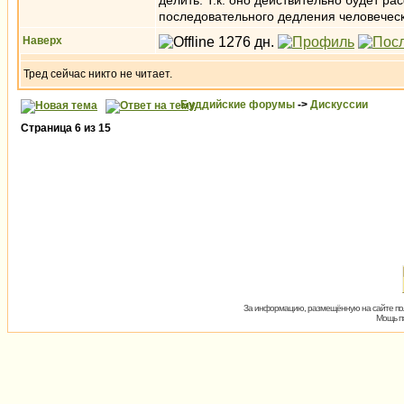
делить. Т.к. оно действительно будет р
последовательного дедления человеческо
Наверх
Тред сейчас никто не читает.
Буддийские форумы
->
Дискуссии
Страница
6
из
15
За информацию, размещённую на сайте пол
Мощь пх