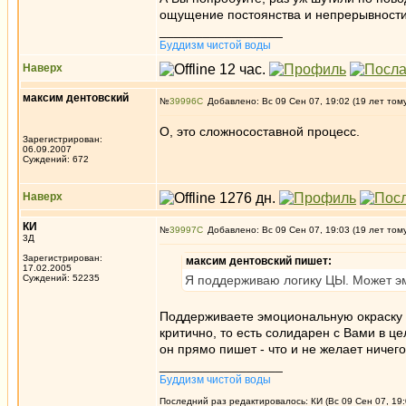
ощущение постоянства и непрерывност
_________________
Буддизм чистой воды
Наверх
максим дентовский
№
39996
Добавлено: Вс 09 Сен 07, 19:02 (19 лет том
О, это сложносоставной процесс.
Зарегистрирован:
06.09.2007
Суждений: 672
Наверх
КИ
№
39997
Добавлено: Вс 09 Сен 07, 19:03 (19 лет том
3Д
Зарегистрирован:
максим дентовский пишет:
17.02.2005
Суждений: 52235
Я поддерживаю логику ЦЫ. Может эм
Поддерживаете эмоциональную окраску и
критично, то есть солидарен с Вами в це
он прямо пишет - что и не желает ничег
_________________
Буддизм чистой воды
Последний раз редактировалось: КИ (Вс 09 Сен 07, 19: