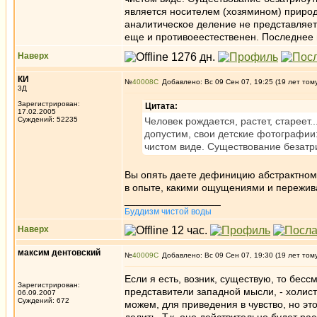
является носителем (хозямином) природ
аналитическое деление не представляетс
еще и противоеестественен. Последнее 
Наверх
КИ
№
40008
Добавлено: Вс 09 Сен 07, 19:25 (19 лет том
3Д
Зарегистрирован:
Цитата:
17.02.2005
Суждений: 52235
Человек рождается, растет, стареет.
допустим, свои детские фотографии: э
чистом виде. Существование безатри
Вы опять даете дефиницию абстрактному
в опыте, какими ощущениями и пережи
_________________
Буддизм чистой воды
Наверх
максим дентовский
№
40009
Добавлено: Вс 09 Сен 07, 19:30 (19 лет том
Если я есть, возник, существую, то бес
Зарегистрирован:
представители западной мысли, - холист
06.09.2007
Суждений: 672
можем, для приведения в чувство, но эт