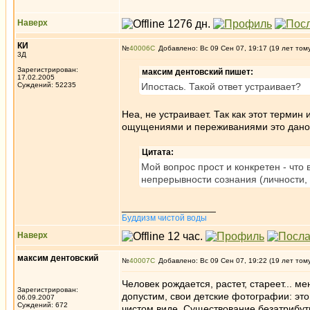
Наверх
КИ
№
40006
Добавлено: Вс 09 Сен 07, 19:17 (19 лет том
3Д
Зарегистрирован:
максим дентовский пишет:
17.02.2005
Суждений: 52235
Ипостась. Такой ответ устраивает?
Неа, не устраивает. Так как этот термин 
ощущениями и переживаниями это дано 
Цитата:
Мой вопрос прост и конкретен - чт
непрерывности сознания (личности,
_________________
Буддизм чистой воды
Наверх
максим дентовский
№
40007
Добавлено: Вс 09 Сен 07, 19:22 (19 лет том
Человек рождается, растет, стареет... ме
Зарегистрирован:
допустим, свои детские фотографии: это я
06.09.2007
Суждений: 672
чистом виде. Существование безатрибути