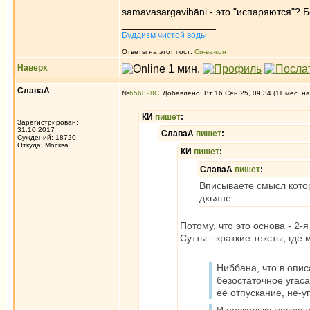
samavasargavihāni - это "испаряются"? 
_________________
Буддизм чистой воды
Ответы на этот пост:
Си-ва-кон
Наверх
СлаваА
№
656828
Добавлено: Вт 16 Сен 25, 09:34 (11 мес. на
КИ
пишет
:
Зарегистрирован:
31.10.2017
СлаваА
пишет
:
Суждений: 18720
Откуда: Москва
КИ
пишет
:
СлаваА
пишет
:
Вписываете смысл котор
дхьяне.
Потому, что это основа - 2-
Сутты - краткие тексты, где
Ниббана, что в опи
безостаточное угаса
её отпускание, не-у