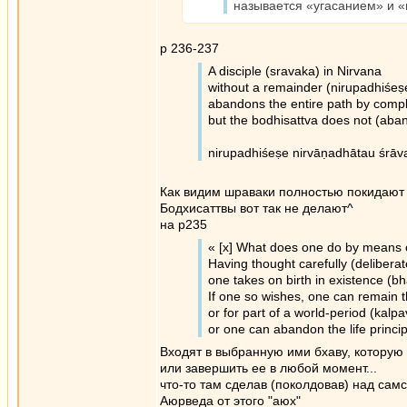
называется «угасанием» и 
p 236-237
A disciple (sravaka) in Nirvana
without a remainder (nirupadhiśeṣ
abandons the entire path by comp
but the bodhisattva does not (aban
nirupadhiśeṣe nirvāṇadhātau śrāv
Как видим шраваки полностью покидают 
Бодхисаттвы вот так не делают^
на p235
« [x] What does one do by means of
Having thought carefully (deliberat
one takes on birth in existence (bh
If one so wishes, one can remain t
or for part of a world-period (kalp
or one can abandon the life princ
Входят в выбранную ими бхаву, которую 
или завершить ее в любой момент...
что-то там сделав (поколдовав) над сам
Аюрведа от этого "аюх"