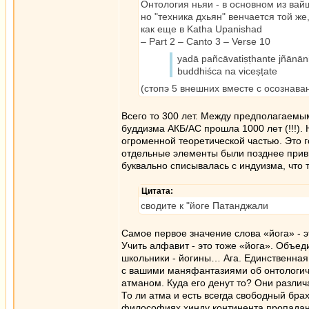
Онтология ньяи - в основном из вай
но "техника дхьян" венчается той же
как еще в Katha Upanishad
– Part 2 – Canto 3 – Verse 10
yadā pañcāvatiṣṭhante jñānān
buddhiśca na viceṣṭate
(стопэ 5 внешних вместе с осознава
Всего то 300 лет. Между предполагаем
буддизма АКБ/АС прошла 1000 лет (!!!).
огроменной теоретической частью. Это го
отдельные элементы были позднее привн
буквально списывалась с индуизма, что 
Цитата:
сводите к "йоге Патанджали
Самое первое значение слова «йога» - э
Учить алфавит - это тоже «йога». Объед
школьники - йогины… Ага. Единственная 
с вашими маняфантазиями об онтологиче
атманом. Куда его денут то? Они разли
То ли атма и есть всегда свободный бра
философиях хинду континента пропадан