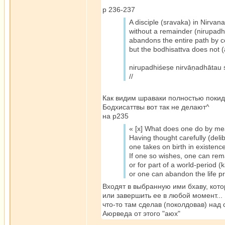
p 236-237
A disciple (sravaka) in Nirvana
without a remainder (nirupad
abandons the entire path by 
but the bodhisattva does not (
nirupadhiśeṣe nirvāṇadhātau
//
Как видим шраваки полностью покид
Бодхисаттвы вот так не делают^
на p235
« [x] What does one do by mea
Having thought carefully (deli
one takes on birth in existenc
If one so wishes, one can rema
or for part of a world-period (
or one can abandon the life p
Входят в выбранную ими бхаву, кото
или завершить ее в любой момент...
что-то там сделав (поколдовав) над
Аюрведа от этого "аюх"