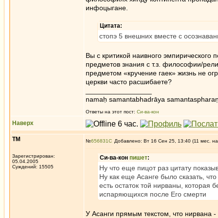
инфоцыгане.
Цитата:
стопэ 5 внешних вместе с осознава
Вы с критикой наивного эмпирического п
предметов знания с т.з. философии/религ
предметом «кручение гаек» жизнь не огр
церкви часто расшибаете?
_________________
namaḥ samantabhadrāya samantaspharaṇ
Ответы на этот пост:
Си-ва-кон
Наверх
ТМ
№
656831
Добавлено: Вт 16 Сен 25, 13:40 (11 мес. на
Зарегистрирован:
Си-ва-кон
пишет
:
05.04.2005
Суждений: 15505
Ну что еще пицот раз цитату показы
Ну как еще Асанге было сказать, что
есть остаток той нирваны, которая бе
испаряющихся после Его смерти
У Асанги прямым текстом, что нирвана -