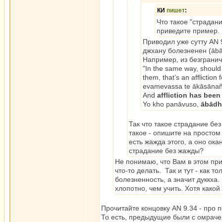
КИ
пишет
:
Что такое "страдани
приведите пример.
Приводил уже сутту AN 
джхану болезненен (ābā
Например, из безгранич
"In the same way, should
them, that’s an affliction 
evamevassa te ākāsānañ
And
affliction has been
Yo kho panāvuso,
ābādh
Так что такое страдание без
такое - опишите на простом
есть жажда этого, а оно ока
страдание без жажды?
Не понимаю, что Вам в этом пр
что-то делать. Так и тут - как 
болезненность, а значит дуккха
хлопотно, чем учить. Хотя какой 
Прочитайте концовку AN 9.34 - про 
То есть, предыдущие были с омраче