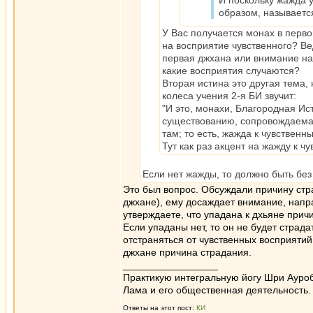
И поскольку жажда 
образом, называетс
У Вас получается монах в перв
на воcприятие чувственного? Ве
первая джхана или внимание на 
какие восприятия случаются?
Вторая истина это другая тема,
колеса учения 2-я БИ звучит:
"И это, монахи, Благородная Ист
существованию, сопровождаема
там; то есть, жажда к чувствен
Тут как раз акцент на жажду к ч
Если нет жажды, то должно быть без
Это был вопрос. Обсуждали причину стр
джхане), ему досаждает внимание, напра
утверждаете, что упадана к дхьяне прич
Если упаданы нет, то он не будет страда
отстраняться от чувственных восприятий
джхане причина страдания.
_________________
Практикую интегральную йогу Шри Ауроб
Лама и его общественная деятельность.
Ответы на этот пост:
КИ