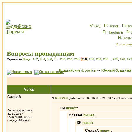
FAQ
Поиск
По
Профиль
Новы
В этом разд
Вопросы пропаданцам
Страницы
Пред.
1
,
2
,
3
,
4
,
5
,
6
,
7
...
253
,
254
,
255
,
256
,
257
,
258
,
259
...
275
,
276
,
27
Буддийские форумы
->
Южный буддизм
Автор
СлаваА
№
656822
Добавлено: Вт 16 Сен 25, 08:17 (11 мес. на
КИ
пишет
:
Зарегистрирован:
31.10.2017
СлаваА
пишет
:
Суждений: 18720
Откуда: Москва
КИ
пишет
:
СлаваА
пишет
: