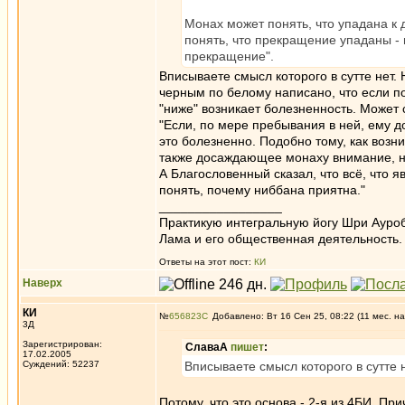
Монах может понять, что упадана к 
понять, что прекращение упаданы - 
прекращение".
Вписываете смысл которого в сутте нет.
черным по белому написано, что если п
"ниже" возникает болезненность. Может 
"Если, по мере пребывания в ней, ему д
это болезненно. Подобно тому, как возн
также досаждающее монаху внимание, на
А Благословенный сказал, что всё, чт
понять, почему ниббана приятна."
_________________
Практикую интегральную йогу Шри Ауроб
Лама и его общественная деятельность.
Ответы на этот пост:
КИ
Наверх
КИ
№
656823
Добавлено: Вт 16 Сен 25, 08:22 (11 мес. на
3Д
Зарегистрирован:
СлаваА
пишет
:
17.02.2005
Суждений: 52237
Вписываете смысл которого в сутте 
Потому, что это основа - 2-я из 4БИ. Пр