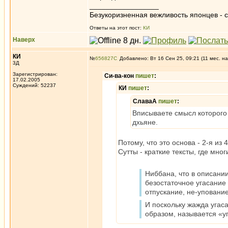
_________________
Безукоризненная вежливость японцев - с
Ответы на этот пост:
КИ
Наверх
КИ
№
656827
Добавлено: Вт 16 Сен 25, 09:21 (11 мес. на
3Д
Зарегистрирован:
Си-ва-кон
пишет
:
17.02.2005
Суждений: 52237
КИ
пишет
:
СлаваА
пишет
:
Вписываете смысл которого 
дхьяне.
Потому, что это основа - 2-я из
Сутты - краткие тексты, где мно
Ниббана, что в описани
безостаточное угасание 
отпускание, не-упование
И поскольку жажда угас
образом, называется «у