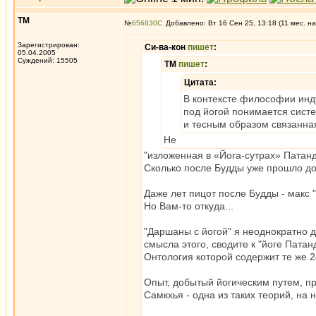
ТМ
№
656830
Добавлено: Вт 16 Сен 25, 13:18 (11 мес. на
Зарегистрирован:
Си-ва-кон
пишет
:
05.04.2005
Суждений: 15505
ТМ
пишет
:
Цитата:
В контексте философии инд
под йогой понимается сист
и тесным образом связанн
Не
"изложенная в «Йога-сутрах» Патанд
Сколько после Будды уже прошло до
Даже лет пицот после Будды - макс 
Но Вам-то откуда...
"Даршаны с йогой" я неоднократно д
смысла этого, сводите к "йоге Патан
Онтология которой содержит те же 2
Опыт, добытый йогическим путем, п
Самкхья - одна из таких теорий, на