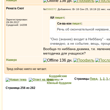
Наверх
Рената Скот
№
656837
Добавлено: Вт 16 Сен 25, 16:19 (11 мес. на
КИ
пишет
:
Зарегистрирован:
29.09.2017
Си-ва-кон
пишет
:
Суждений: 14208
Речь об окончательной нирване, 
"Оно (знание) входит в Ниббану" - 
очевидно, а не событие, вещь, проце
Вообще-то ниббана дхамма, т.е. явление
методичка для учащихся?
Наверх
Тред сейчас никто не читает.
Буддийские
Страницы
Пред.
1
,
2
,
3
,
форумы
->
Южный буддизм
Страница
256
из
282