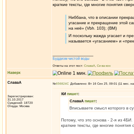
краткие тексты, где многие понятия свер
Ниббана, что в описании прекра
угасание и прекращение этой сам
на неё» (Vbh. 103); (ВМ)
И поскольку жажда угасает и пр
называется «угасанием» и «пре
_________________
Буддизм чистой воды
Ответы на этот пост:
СлаваА
,
Си-ва-кон
Наверх
СлаваА
№
656824
Добавлено: Вт 16 Сен 25, 09:01 (11 мес. на
КИ
пишет
:
Зарегистрирован:
31.10.2017
СлаваА
пишет
:
Суждений: 18720
Откуда: Москва
Вписываете смысл которого в су
Потому, что это основа - 2-я из 4БИ
краткие тексты, где многие понятия 