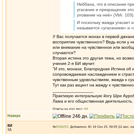
Ниббана, что в описании пр
угасание и прекращение этой
упование на неё» (Vbh. 103)
И поскольку жажда угасает 
называется «угасанием» и 
У Вас получается монах в первой джхан
воcприятие чувственного? Ведь если у 
или внимание на чувственное или вообще
случаются?
Вторая истина это другая тема, но возм
учения 2-я БИ звучит:
"И это, монахи, Благородная Истина об 
сопровождаемая наслаждением и страстн
чувственным удовольствиям, жажда к су
Тут как раз акцент на жажду к чувственн
_________________
Практикую интегральную йогу Шри Ауроб
Лама и его общественная деятельность.
Ответы на этот пост:
КИ
Наверх
КИ
№
656825
Добавлено: Вт 16 Сен 25, 09:05 (11 мес. на
3Д