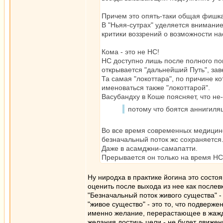
Причем это опять-таки общая фишка
В "Ньяя-сутрах" уделяется внимани
критики воззрений о возможности на
Кома - это не НС!
НС доступно лишь после полного п
открывается "дальнейший Путь", зав
Та самая "локоттара", по причине ко
именоваться также "локоттарой".
Васубандху в Коше поясняет, что не-
потому что боятся аннигиля
Во все время современных медицинск
безначальный поток жс сохраняется
Даже в асамджни-самапатти.
Прерывается он только на время НС
Ну ниродха в практике йогина это состо
оценить после выхода из нее как послев
"Безначальный поток живого существа" -
"живое существо" - это то, что подверже
именно желание, перерастающее в жажду
желания достичь цели - не будет движен