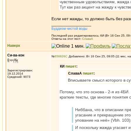
чувственным удовольствиям, жажда 
Тут как раз акцент на жажду к чувст
Если нет жажды, то должно быть без раз
_________________
Буддизм чистой воды
Последний раз редактировалось: КИ (Вт 16 Сен 25, 09:
Ответы на этот пост:
СлаваА
Наверх
Си-ва-кон
№
656826
Добавлено: Вт 16 Сен 25, 09:05 (11 мес. на
སྲི་བ་དཀོན
КИ
пишет
:
Зарегистрирован:
СлаваА
пишет
:
19.12.2014
Суждений: 9073
Вписываете смысл которого в су
Потому, что это основа - 2-я из 4БИ
краткие тексты, где многие понятия 
Ниббана, что в описании пр
угасание и прекращение этой
упование на неё» (Vbh. 103)
И поскольку жажда угасает 