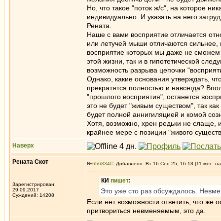
Но, что такое "поток ж/с", на которое ни
индивидуально. И указать на него затру
Рената.
Наше с вами восприятие отличается отно
или летучей мыши отличаются сильнее, н
восприятие которых мы даже не сможем 
этой жизни, так и в гипотетической сле
возможность разрыва цепочки "восприят
Однако, какие основания утверждать, чт
прекратятся полностью и навсегда? Впол
"прошлого восприятия", останется воспри
это не будет "живым существом", так ка
будет полной аннигиляцией и комой соз
Хотя, возможно, хрен редьки не слаще, 
крайнее мере с позиции "живого существ
Наверх
Рената Скот
№
656834
Добавлено: Вт 16 Сен 25, 16:13 (11 мес. на
КИ
пишет
:
Зарегистрирован:
29.09.2017
Это уже сто раз обсуждалось. Невм
Суждений: 14208
Если нет возможности ответить, что же о
притвориться невменяемым, это да.