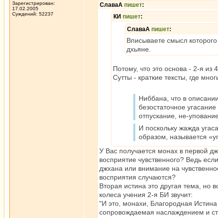
Зарегистрирован:
СлаваА
пишет
:
17.02.2005
Суждений: 52237
КИ
пишет
:
СлаваА
пишет
:
Вписываете смысл которого 
дхьяне.
Потому, что это основа - 2-я из
Сутты - краткие тексты, где мно
Ниббана, что в описани
безостаточное угасание 
отпускание, не-упование
И поскольку жажда угас
образом, называется «у
У Вас получается монах в первой д
воcприятие чувственного? Ведь если
джхана или внимание на чувственное
восприятия случаются?
Вторая истина это другая тема, но 
колеса учения 2-я БИ звучит:
"И это, монахи, Благородная Истина
сопровождаемая наслаждением и стр