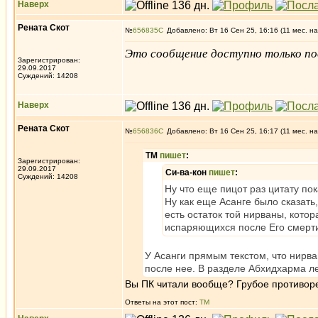
Наверх
Рената Скот
№
656835
Добавлено: Вт 16 Сен 25, 16:16 (11 мес. на
Это сообщение доступно только по
Зарегистрирован:
29.09.2017
Суждений: 14208
Наверх
Рената Скот
№
656836
Добавлено: Вт 16 Сен 25, 16:17 (11 мес. на
ТМ
пишет
:
Зарегистрирован:
29.09.2017
Си-ва-кон
пишет
:
Суждений: 14208
Ну что еще пицот раз цитату по
Ну как еще Асанге было сказать,
есть остаток той нирваны, котора
испаряющихся после Его смерт
У Асанги прямым текстом, что нирва
после нее. В разделе Абхидхарма л
Вы ПК читали вообще? Грубое противоре
Ответы на этот пост:
ТМ