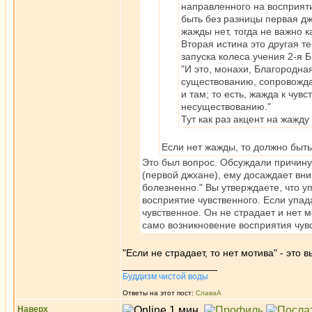
направленного на воcприяти
быть без разницы первая дж
жажды нет, тогда не важно 
Вторая истина это другая т
запуска колеса учения 2-я Б
"И это, монахи, Благородная
существованию, сопровожд
и там; то есть, жажда к чу
несуществованию."
Тут как раз акцент на жажду
Если нет жажды, то должно быть
Это был вопрос. Обсуждали причину
(первой джхане), ему досаждает вни
болезненно." Вы утверждаете, что у
восприятие чувственного. Если упад
чувственное. Он не страдает и нет м
само возникновение восприятия чув
"Если не страдает, то нет мотива" - это
_________________
Буддизм чистой воды
Ответы на этот пост:
СлаваА
Наверх