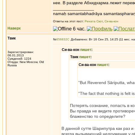
нее. В разделе Абхидхарма лежит перев
_________________
namaḥ samantabhadrāya samantaspharaṇ
Ответы на этот пост:
Рената Скот
,
Си-ва-кон
Наверх
Твик
№
656832
Добавлено: Вт 16 Сен 25, 14:25 (11 мес. на
Си-ва-кон
пишет
:
Зарегистрирован:
06.01.2013
Твик
пишет
:
Суждений: 1224
Откуда: New Moscow, Old
Си-ва-кон
пишет
:
Russia
“But Reverend Sāriputta, what’s
“The fact that nothing is felt i
Потерять сознание, попасть в ко
Вы правда не видите противореч
блаженство то определите?
В данной сутте Шарипутра как раз и 
всегда вызывающий недоумение у о