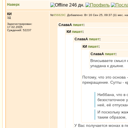
Наверх
КИ
№
656829
Добавлено: Вт 16 Сен 25, 09:37 (11 мес. на
3Д
Зарегистрирован:
СлаваА
пишет
:
17.02.2005
Суждений: 52237
КИ
пишет
:
СлаваА
пишет
:
КИ
пишет
:
СлаваА
пишет
:
Вписываете смысл к
упадана к дхьяне.
Потому, что это основа 
прекращение. Сутты - кр
Ниббана, что в
безостаточное у
неё, её отпуска
И поскольку жа
таким образом,
У Вас получается монах в 