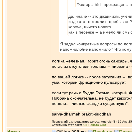
Факторы Б8П прекращены п
да. иначе -- это джайнизм, уче
и где этот поток читт пребывае
короче, ничего нового.
как в песенке -- а имело ли смы
Я задал конкретные вопросы по логи
напомнило\не напомнило? Что кому
логика железная. горит огонь сансары, ч
погас из отсутствия топлива -- нирвана 
по вашей логике -- после затухания -- в
ума, который фрикционно пульсирует.
если тут речь о Будде Готаме, который 4
Ниббана окончательна, не будет какого-л
поняли... чистые скандхи существуют".
_________________
sarva-dharmāḥ prakṛti-śuddhāḥ
Последний раз редактировалось: Android (Вт 15 Апр 25,
Ответы на этот пост:
КИ
,
Рената Скот
Наверх