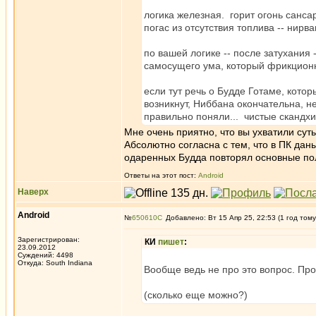
логика железная. горит огонь сансар
погас из отсутствия топлива -- нирв
по вашей логике -- после затухания 
самосущего ума, который фрикционн
если тут речь о Будде Готаме, котор
возникнут, Ниббана окончательна, не
правильно поняли... чистые скандхи
Мне очень приятно, что вы ухватили суть
Абсолютно согласна с тем, что в ПК да
одаренных Будда повторял основные поло
Ответы на этот пост:
Android
Наверх
Android
№
650610
Добавлено: Вт 15 Апр 25, 22:53 (1 год тому
Зарегистрирован:
КИ
пишет
:
23.09.2012
Суждений: 4498
Откуда: South Indiana
Вообще ведь не про это вопрос. Пр
(сколько еще можно?)