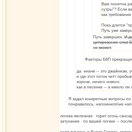
Вам понятна ра
сутры"? Если ва
как требование
Пока длится "п
Путь уже заве
Путь завершен.
И д
цитирование слов Б
не может.
Факторы Б8П прекраще
да. иначе -- это джайнизм,
и где этот поток читт преб
короче, ничего нового.
как в песенке -- а имело ли
Я задал конкретные вопросы по л
понравилось, напомнило\не нап
логика железная. горит огонь сансары
затухание. по вашей логике -- после
если тут речь о Будде Готаме, котор