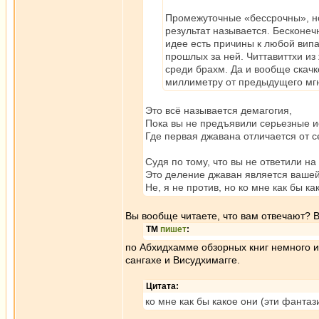
Промежуточные «бессрочны», но
результат называется. Бесконеч
идее есть причины к любой випа
прошлых за ней. Читтавиттхи из
среди брахм. Да и вообще скачк
миллиметру от предыдущего мг
Это всё называется демагогия,
Пока вы не предъявили серьезные и
Где первая джавана отличается от с
Судя по тому, что вы не ответили н
Это деление джаван является вашей
Не, я не против, но ко мне как бы 
Вы вообще читаете, что вам отвечают? В
ТМ
пишет
:
по Абхидхамме обзорных книг немного и 
сангахе и Висудхимагге.
Цитата:
ко мне как бы какое они (эти фанта