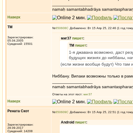
_________________
namaḥ samantabhadrāya samantaspharaṇ
Наверх
ТМ
№
650608
Добавлено: Вт 15 Апр 25, 22:46 (1 год тому
Зарегистрирован:
миг37
пишет
:
05.04.2005
Суждений: 15501
ТМ
пишет
:
1-я джавана возможно, даст резу
будущих жизнях до ниббаны, нач
(если жизни вообще будут) Что там
Ниббану. Випаки возможны только в рам
_________________
namaḥ samantabhadrāya samantaspharaṇ
Ответы на этот пост:
миг37
Наверх
Рената Скот
№
650609
Добавлено: Вт 15 Апр 25, 22:51 (1 год тому
Android
пишет
:
Зарегистрирован:
29.09.2017
Суждений: 14208