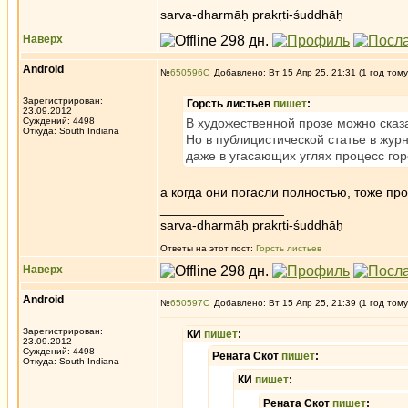
sarva-dharmāḥ prakṛti-śuddhāḥ
Наверх
Android
№
650596
Добавлено: Вт 15 Апр 25, 21:31 (1 год тому
Зарегистрирован:
Горсть листьев
пишет
:
23.09.2012
Суждений: 4498
В художественной прозе можно сказа
Откуда: South Indiana
Но в публицистической статье в жур
даже в угасающих углях процесс го
а когда они погасли полностью, тоже пр
_________________
sarva-dharmāḥ prakṛti-śuddhāḥ
Ответы на этот пост:
Горсть листьев
Наверх
Android
№
650597
Добавлено: Вт 15 Апр 25, 21:39 (1 год тому
Зарегистрирован:
КИ
пишет
:
23.09.2012
Суждений: 4498
Рената Скот
пишет
:
Откуда: South Indiana
КИ
пишет
:
Рената Скот
пишет
: