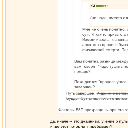
КИ
пишет
:
(не надо, вместо от
Мне не очень понятно, 
сутт. Я как-то привыкла 
Изменчивость - основна
архатства процесс быва
физической смерти. Пор
Вам понятна разница между 
вам говорят "надо тушить по
пожаре?
Пока длится "процесс угаса
завершен?
Путь завершен.
И да, мне непон
Будды. Сутты являются ответом 
Факторы Б8П прекращены при его 
да. иначе -- это джайнизм, учение о п
и где этот поток читт пребывает?