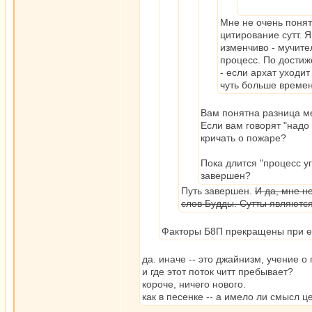
Мне не очень понят
цитирование сутт. Я
изменчиво - мучите
процесс. По достиж
- если архат уходи
чуть больше времен
Вам понятна разница ме
Если вам говорят "надо 
кричать о пожаре?
Пока длится "процесс у
завершен?
Путь завершен.
И да, мне н
слов Будды. Сутты являются
Факторы Б8П прекращены при е
да. иначе -- это джайнизм, учение
и где этот поток читт пребывает?
короче, ничего нового.
как в песенке -- а имело ли смысл ц