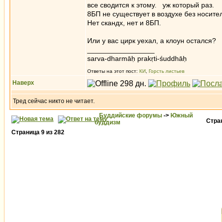
все сводится к этому. уж который раз.
8БП не существует в воздухе без носител
Нет скандх, нет и 8БП.
Или у вас цирк уехал, а клоун остался?
_________________
sarva-dharmāḥ prakṛti-śuddhāḥ
Ответы на этот пост:
КИ
,
Горсть листьев
Наверх
Тред сейчас никто не читает.
Буддийские форумы
->
Южный
Стра
буддизм
Страница
9
из
282