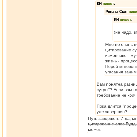
КИ
пишет
:
Рената Скот
пиш
КИ
пишет
:
(не надо, в
Мне не очень п
цитирование сут
изменчиво - му
жизнь - процес
Порой мгновенн
угасания заним
Вам понятна разниц
сутры"? Если вам го
требование не крич
Пока длится "проце
уже завершен?
Путь завершен.
И да, м
цитирование слов Будды
может.