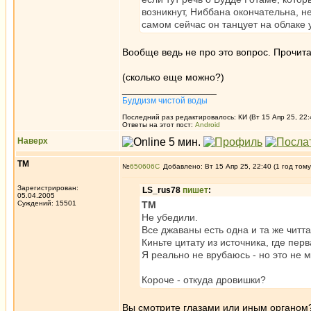
возникнут, Ниббана окончательна, не 
самом сейчас он танцует на облаке 
Вообще ведь не про это вопрос. Прочит
(сколько еще можно?)
_________________
Буддизм чистой воды
Последний раз редактировалось: КИ (Вт 15 Апр 25, 22:
Ответы на этот пост:
Android
Наверх
ТМ
№
650606
Добавлено: Вт 15 Апр 25, 22:40 (1 год тому
Зарегистрирован:
LS_rus78
пишет
:
05.04.2005
Суждений: 15501
ТМ
Не убедили.
Все джаваны есть одна и та же читта
Киньте цитату из источника, где перва
Я реально не врубаюсь - но это не м
Короче - откуда дровишки?
Вы смотрите глазами или иным органом?