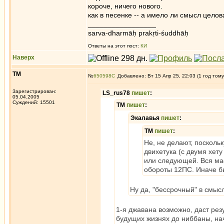
короче, ничего нового.
как в песенке -- а имело ли смысл целов
_________________
sarva-dharmāḥ prakṛti-śuddhāḥ
Ответы на этот пост:
КИ
Наверх
ТМ
№
650598
Добавлено: Вт 15 Апр 25, 22:03 (1 год тому
Зарегистрирован:
LS_rus78
пишет
:
05.04.2005
Суждений: 15501
ТМ
пишет
:
Экалавья
пишет
:
ТМ
пишет
:
Не, не делают, посколь
двихетука (с двумя хет
или следующей. Вся ма
обороты 12ПС. Иначе бы
Ну да, "бессрочный" в смыс
1-я джавана возможно, даст резу
будущих жизнях до ниббаны, нач