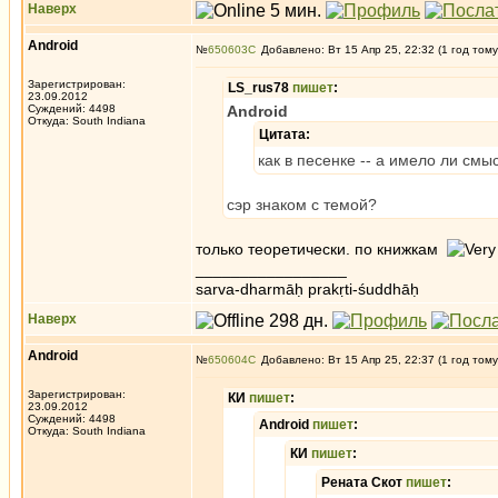
Наверх
Android
№
650603
Добавлено: Вт 15 Апр 25, 22:32 (1 год тому
Зарегистрирован:
LS_rus78
пишет
:
23.09.2012
Суждений: 4498
Android
Откуда: South Indiana
Цитата:
как в песенке -- а имело ли смы
сэр знаком с темой?
только теоретически. по книжкам
_________________
sarva-dharmāḥ prakṛti-śuddhāḥ
Наверх
Android
№
650604
Добавлено: Вт 15 Апр 25, 22:37 (1 год тому
Зарегистрирован:
КИ
пишет
:
23.09.2012
Суждений: 4498
Android
пишет
:
Откуда: South Indiana
КИ
пишет
:
Рената Скот
пишет
: