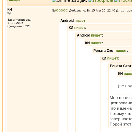
КИ
№
650605
Добавлено: Вт 15 Апр 25, 22:40 (1 год тому
3Д
Зарегистрирован:
Android
пишет
:
17.02.2005
Суждений: 52236
КИ
пишет
:
Android
пишет
:
КИ
пишет
:
Рената Скот
пишет
:
КИ
пишет
:
Рената Ско
КИ
пиш
(не над
Мне не оче
цитирование
что изменч
Потому что
завершаетс
Порой этот