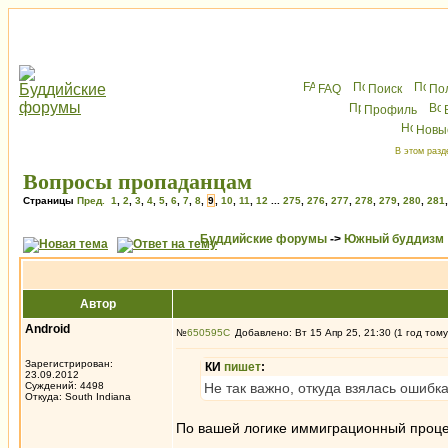
FAQ
Поиск
По
Профиль
Новы
В этом разд
Вопросы пропаданцам
Страницы
Пред.
1
,
2
,
3
,
4
,
5
,
6
,
7
,
8
,
9
,
10
,
11
,
12
...
275
,
276
,
277
,
278
,
279
,
280
,
281
Буддийские форумы
->
Южный буддизм
Автор
Android
№
650595
Добавлено: Вт 15 Апр 25, 21:30 (1 год тому
Зарегистрирован:
КИ
пишет
:
23.09.2012
Суждений: 4498
Не так важно, откуда взялась ошибка
Откуда: South Indiana
По вашей логике иммиграционный процес
_________________