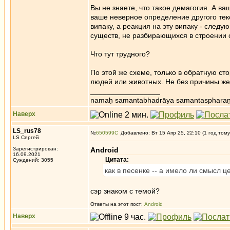
Вы не знаете, что такое демагогия. А в
ваше неверное определение другого текс
випаку, а реакция на эту випаку - сле
существ, не разбирающихся в строении 
Что тут трудного?
По этой же схеме, только в обратную с
людей или животных. Не без причины же 
_________________
namaḥ samantabhadrāya samantaspharaṇ
Наверх
LS_rus78
№
650599
Добавлено: Вт 15 Апр 25, 22:10 (1 год тому
LS Сергей
Зарегистрирован:
Android
16.09.2021
Цитата:
Суждений: 3055
как в песенке -- а имело ли смысл ц
сэр знаком с темой?
Ответы на этот пост:
Android
Наверх