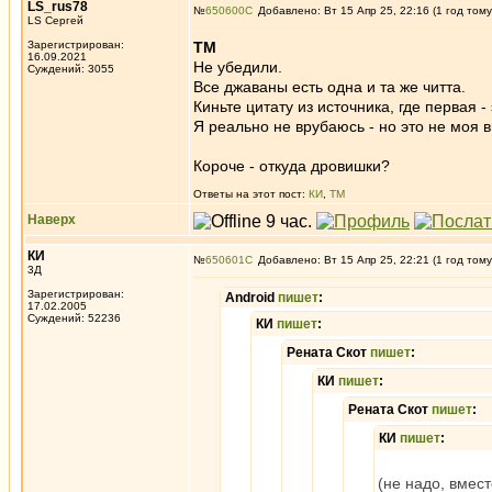
LS_rus78
№
650600
Добавлено: Вт 15 Апр 25, 22:16 (1 год тому
LS Сергей
Зарегистрирован:
ТМ
16.09.2021
Не убедили.
Суждений: 3055
Все джаваны есть одна и та же читта.
Киньте цитату из источника, где первая - 
Я реально не врубаюсь - но это не моя в
Короче - откуда дровишки?
Ответы на этот пост:
КИ
,
ТМ
Наверх
КИ
№
650601
Добавлено: Вт 15 Апр 25, 22:21 (1 год тому
3Д
Зарегистрирован:
Android
пишет
:
17.02.2005
Суждений: 52236
КИ
пишет
:
Рената Скот
пишет
:
КИ
пишет
:
Рената Скот
пишет
:
КИ
пишет
:
(не надо, вмест