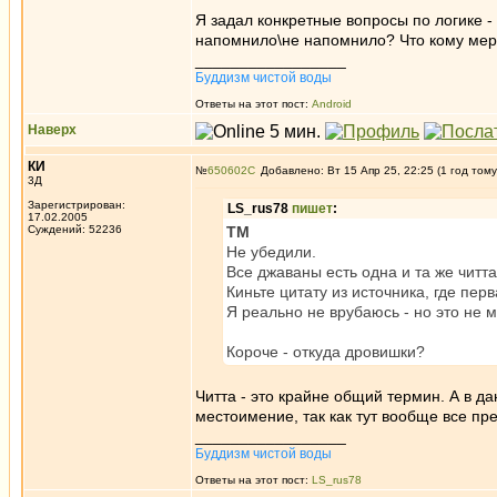
Я задал конкретные вопросы по логике - 
напомнило\не напомнило? Что кому мер
_________________
Буддизм чистой воды
Ответы на этот пост:
Android
Наверх
КИ
№
650602
Добавлено: Вт 15 Апр 25, 22:25 (1 год тому
3Д
Зарегистрирован:
LS_rus78
пишет
:
17.02.2005
Суждений: 52236
ТМ
Не убедили.
Все джаваны есть одна и та же читта
Киньте цитату из источника, где перва
Я реально не врубаюсь - но это не м
Короче - откуда дровишки?
Читта - это крайне общий термин. А в д
местоимение, так как тут вообще все пр
_________________
Буддизм чистой воды
Ответы на этот пост:
LS_rus78