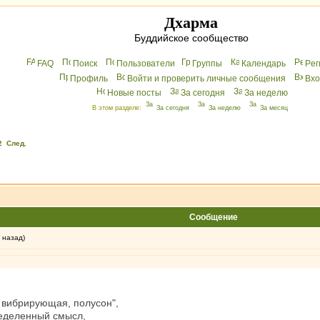
Дхарма
Буддийское сообщество
FAQ
Поиск
Пользователи
Группы
Календарь
Peг
Профиль
Войти и проверить личные сообщения
Вхo
Новые посты
За сегодня
За неделю
В этом разделе:
За сегодня
За неделю
За месяц
2
След.
Сообщение
 назад)
 вибрирующая, полусон",
ределенный смысл,