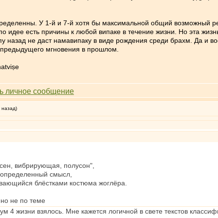
еделенны. У 1-й и 7-й хотя бы максимальной общий возможный ре
по идее есть причины к любой випаке в течение жизни. Но эта жизн
у назад не даст намавипаку в виде рождения среди брахм. Да и во
т предыдущего мгновения в прошлом.
atviṣe
 назад)
сен, вибрирующая, полусон",
 определенный смысл,
ивающийся блёстками костюма жоглёра.
 но не по теме
ум 4 жизни взялось. Мне кажется логичной в свете текстов классиф