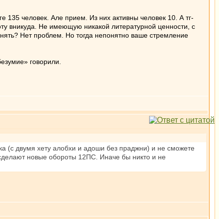
е 135 человек. Але прием. Из них активны человек 10. А тг-
ту вникуда. Не имеющую никакой литературной ценности, с
анять? Нет проблем. Но тогда непонятно ваше стремление
безумие» говорили.
ка (с двумя хету алобхи и адоши без праджни) и не сможете
 сделают новые обороты 12ПС. Иначе бы никто и не