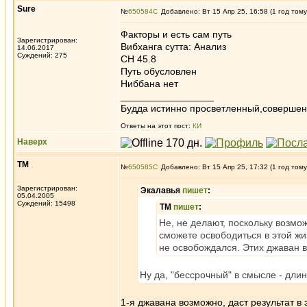
Sure
№
650584
Добавлено: Вт 15 Апр 25, 16:58 (1 год тому
Факторы и есть сам путь
Зарегистрирован:
Вибханга сутта: Анализ
14.06.2017
Суждений: 275
СН 45.8
Путь обусловлен
Ниббана нет
_________________
Будда истинно просветленный,совершен
Ответы на этот пост:
КИ
Наверх
ТМ
№
650585
Добавлено: Вт 15 Апр 25, 17:32 (1 год тому
Зарегистрирован:
Экалавья
пишет
:
05.04.2005
Суждений: 15498
ТМ
пишет
:
Не, не делают, поскольку возмож
сможете освободиться в этой ж
не освобождался. Этих джаван 
Ну да, "бессрочный" в смысле - дли
1-я джавана возможно, даст результат в