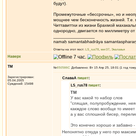
будут).
Промежуточные «бессрочны», но и неопр
мощнее чем бесконечность жизней. Т.е. 
Читтавиттхи из жизни Брахмой махакальп
однородно, двигается по миллиметру о
_________________
namaḥ samantabhadrāya samantaspharaṇ
Ответы на этот пост:
LS_rus78
,
миг37
,
Экалавья
Наверх
ТМ
№
650586
Добавлено: Вт 15 Апр 25, 18:01 (1 год тому
Зарегистрирован:
СлаваА
пишет
:
05.04.2005
Суждений: 15498
LS_rus78
пишет
:
ТМ
У вас какой то набор слов
"спящая, полупробуждение, нея
какждое слово вообще то имеет
а у вас сплошной бисер, перел
Это конечно хорошо и забавно -
Непонятно откуда у него про максим