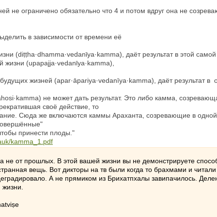
ей не ограничено обязательно что 4 и потом вдруг она не созрева
делить в зависимости от времени её
зни (diṭṭha·dhamma·vedanῑya·kamma), даёт результат в этой самой 
 жизни (upapajja·vedanῑya·kamma),
будущих жизней (apar·āpariya·vedanīya·kamma), даёт результат в
ahosi·kamma) не может дать результат. Это либо камма, созревающ
екратившая своё действие, то
звание. Сюда же включаются каммы Араханта, созревающие в одной
 совершённые"
чтобы принести плоды."
aauk/kamma_1.pdf
а не от прошлых. В этой вашей жизни вы не демонстрируете способ
транная вещь. Вот дикторы на тв были когда то брахмами и читали
деградировало. А не прямиком из Брихатпхалы завипачилось. Делен
 жизни.
atviṣe