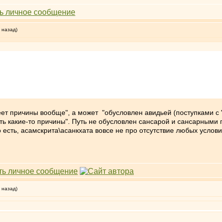
 назад)
ет причины вообще", а может "обусловлен авидьей (поступками с "
оть какие-то причины". Путь не обусловлен сансарой и сансарными
 есть, асамскрита\асанкхата вовсе не про отсутствие любых услови
 назад)