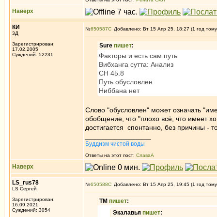
Наверх
КИ
№
650587
Добавлено: Вт 15 Апр 25, 18:27 (1 год тому
3Д
Зарегистрирован:
Sure
пишет
:
17.02.2005
Суждений: 52231
Факторы и есть сам путь
Вибханга сутта: Анализ
СН 45.8
Путь обусловлен
Ниббана нет
Слово "обусловлен" может означать "име
обобщение, что "плохо всё, что имеет х
достигается спонтанно, без причины - то
_________________
Буддизм чистой воды
Ответы на этот пост:
СлаваА
Наверх
LS_rus78
№
650588
Добавлено: Вт 15 Апр 25, 19:45 (1 год тому
LS Сергей
Зарегистрирован:
ТМ
пишет
:
16.09.2021
Суждений: 3054
Экалавья
пишет
: