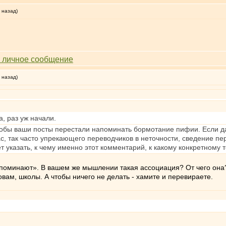
 назад)
 назад)
а, раз уж начали.
чтобы ваши посты перестали напоминать бормотание пифии. Если да
с, так часто упрекающего переводчиков в неточности, сведение п
 указать, к чему именно этот комментарий, к какому конкретному т
апоминают». В вашем же мышлении такая ассоциация? От чего она
овам, школы. А чтобы ничего не делать - хамите и перевираете.