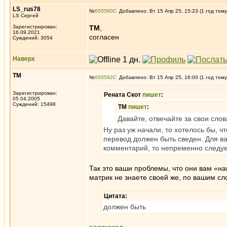
LS_rus78
№
650580
Добавлено: Вт 15 Апр 25, 15:23 (1 год тому
LS Сергей
Зарегистрирован:
ТМ
,
16.09.2021
согласен
Суждений: 3054
Наверх
ТМ
№
650582
Добавлено: Вт 15 Апр 25, 16:00 (1 год тому
Зарегистрирован:
Рената Скот
пишет
:
05.04.2005
Суждений: 15498
ТМ
пишет
:
Давайте, отвечайте за свои слов
Ну раз уж начали, то хотелось бы, 
перевод должен быть сведен. Для ва
комментарий, то непременно следует
Так это ваши проблемы, что они вам «н
матрик не знаете своей же, по вашим сл
Цитата:
должен быть