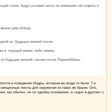
ющей стала. Будут условия ничто не помешает ей созреть и
жизни (atta·bhāva).
 одной из будущих жизней после
ая в текущей жизни, либо камма,
 из будущих жизней, так как после Париниббаны
ности и поведение Индры, которым вы когда-то были. Т.е.
 священные тексты для окружения из таких же брахм. Оно,
ия, как обычно, не по одному основанию, а «одно в другом» с