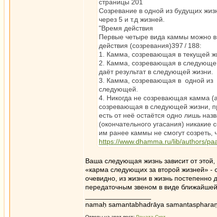
страницы 201
Созревание в одной из будущих жизн
через 5 и т.д жизней.
"Время действия
Первые четыре вида каммы можно вы
действия (созревания)397 / 188:
1. Камма, созревающая в текущей жи
2. Камма, созревающая в следующей
даёт результат в следующей жизни.
3. Камма, созревающая в одной из 
следующей.
4. Никогда не созревающая камма (
созревающая в следующей жизни, пр
есть от неё остаётся одно лишь на
(окончательного угасания) никакие
им ранее каммы не смогут созреть, 
https://www.dhamma.ru/lib/authors/p
Ваша следующая жизнь зависит от этой, 
«карма следующих за второй жизней» - с
очевидно, из жизни в жизнь постепенно 
передаточным звеном в виде ближайшей
_________________
namaḥ samantabhadrāya samantaspharaṇ
Ответы на этот пост:
Рената Скот