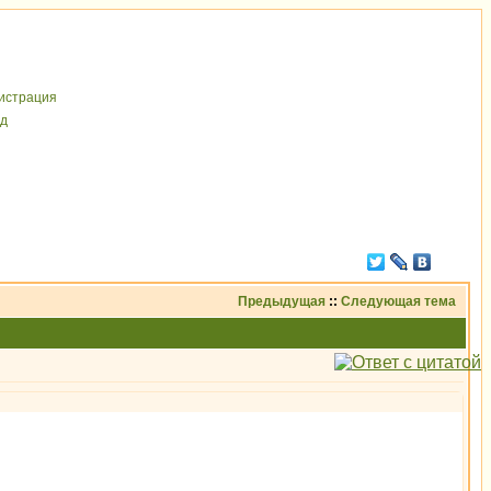
иcтрaция
д
Предыдущая
::
Следующая тема