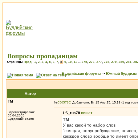
Вопросы пропаданцам
Страницы
Пред.
1
,
2
,
3
,
4
,
5
,
6
,
7
,
8
,
9
,
10
,
11
...
275
,
276
,
277
,
278
,
279
,
280
,
281
,
28
Буддийские форумы
->
Южный буддизм
Автор
ТМ
№
650579
Добавлено: Вт 15 Апр 25, 15:18 (1 год тому
Зарегистрирован:
LS_rus78
пишет
:
05.04.2005
Суждений: 15498
ТМ
У вас какой то набор слов
"спящая, полупробуждение, неясен,
какждое слово вообще то имеет оп