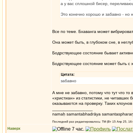
а у вас сплошной бисер, переливаю
Это конечно хорошо и забавно - но 
Все по теме. Бхаванга может вибрировать
Она может быть, в глубоком сне, в негл
Бодрствующее состояние бывает активно
Бодрствующее состояние может быть с хе
Цитата:
забавно
А мне не забавно, потому что тут что то
«христиан» из статистики, не читавших 
оказываются на проверку. Таких клоунов
_________________
namaḥ samantabhadrāya samantaspharaṇ
Последний раз редактировалось: ТМ (Вт 15 Апр 25, 16:
Наверх