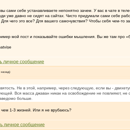
ы сами себе устанавливаете непонятно зачем. У вас в чате в телег
и уже давно не сидят на сайтах. Чисто придумали сами себе рабо
 Для чего это все? Для вашего самочувствия? Чтобы себя чем-то з
пример мой пост и показывайте ошибки мышления. Вы же там про «
atviṣe
 назад)
святость. Не в этой, например, через следующую, если вы - двихету
дующей. Вся масса джаван никак на освобождение не повлияют, не
заведомо больше.
, чем 1-3 жизней. Или я не врубаюсь?