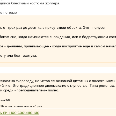
щийся блёстками костюма жоглёра.
не по теме
 от трех раз до десятка в присутствии объекта. Это - полусон.
убоком сне, когда начинаются сновидения, или в бодрствующем сост
е - джаваны, принимающее - когда восприятие еще в самом начал
ту или без - ахетука.
 вякают за тхераваду, не читав ее основной цитатник с положениям
библию. Это традиционное двоемыслие с глупостью. Типа ряженых. 
 и среди «преподавателей» полно.
atviṣe
03), всего редактировалось 1 раз