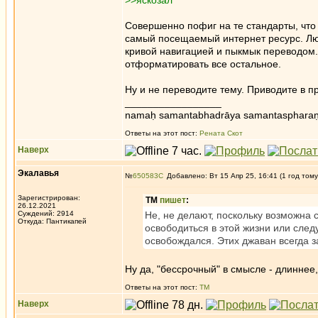
>>яскозал
Совершенно пофиг на те стандарты, что в
самый посещаемый интернет ресурс. Люд
кривой навигацией и пыкмык переводом.
отформатировать все остальное.
Ну и не переводите тему. Приводите в 
_________________
namaḥ samantabhadrāya samantaspharaṇ
Ответы на этот пост:
Рената Скот
Наверх
Экалавья
№
650583
Добавлено: Вт 15 Апр 25, 16:41 (1 год тому
Зарегистрирован:
ТМ
пишет
:
26.12.2021
Суждений: 2914
Не, не делают, поскольку возможна 
Откуда: Пантикапей
освободиться в этой жизни или сле
освобождался. Этих джаван всегда 
Ну да, "бессрочный" в смысле - длиннее
Ответы на этот пост:
ТМ
Наверх