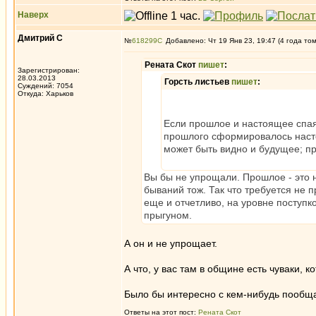
Наверх
Дмитрий С
№
618299
Добавлено: Чт 19 Янв 23, 19:47 (4 года то
Рената Скот
пишет
:
Зарегистрирован:
28.03.2013
Горсть листьев
пишет
:
Суждений: 7054
Откуда: Харьков
Если прошлое и настоящее спая
прошлого сформировалось настоя
может быть видно и будущее; п
Вы бы не упрощали. Прошлое - это
бываний тож. Так что требуется не п
еще и отчетливо, на уровне поступко
прыгуном.
А он и не упрощает.
А что, у вас там в общине есть чуваки,
Было бы интересно с кем-нибудь пообщат
Ответы на этот пост:
Рената Скот