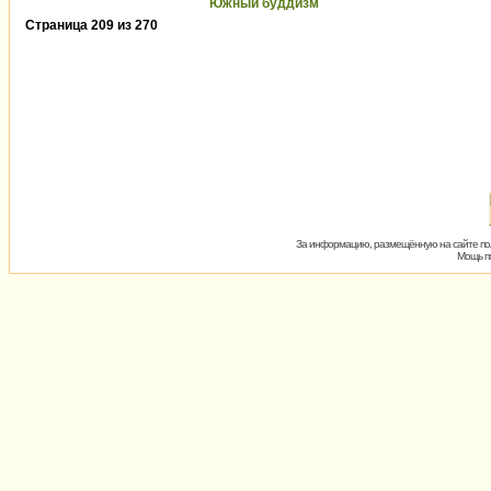
Южный буддизм
Страница
209
из
270
За информацию, размещённую на сайте пол
Мощь пх