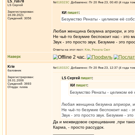
LS_rus78
№
618323
Добавлено: Пт 20 Янв 23, 00:40 (4 года то
LS Сергей
Зарегистрирован:
КИ
пишет
:
16.09.2021
Суждений: 3056
Безумство Ренаты - целиком её собс
Любая женщина безумна априори, и это
Не чьё-то безумие беспокоит нас - это 
Звук - это просто звук. Безумие - это про
Ответы на этот пост:
Krie
,
Рената Скот
Наверх
Krie
№
618332
Добавлено: Пт 20 Янв 23, 12:37 (4 года то
баловник
Зарегистрирован:
LS Сергей
пишет
:
18.01.2006
Суждений: 3693
КИ
пишет
:
Откуда: russia
Безумство Ренаты - целиком её 
Любая женщина безумна априори, и 
Не чьё-то безумие беспокоит нас - 
Звук - это просто звук. Безумие - эт
Да и межвидовое скрещивание ,при тако
Карма, - просто рассудок.
_________________