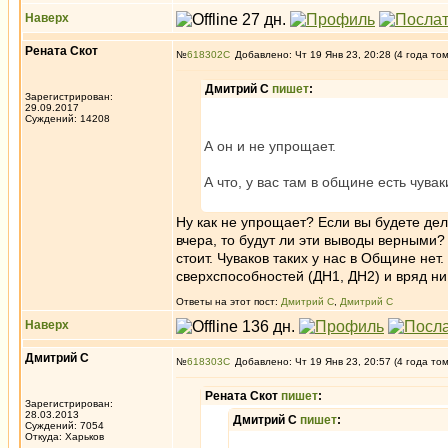
Наверх
Рената Скот
№
618302
Добавлено: Чт 19 Янв 23, 20:28 (4 года то
Дмитрий С
пишет
:
Зарегистрирован:
29.09.2017
Суждений: 14208
А он и не упрощает.
А что, у вас там в общине есть чув
Ну как не упрощает? Если вы будете дел
вчера, то будут ли эти выводы верными?
стоит. Чуваков таких у нас в Общине не
сверхспособностей (ДН1, ДН2) и вряд ни
Ответы на этот пост:
Дмитрий С
,
Дмитрий С
Наверх
Дмитрий С
№
618303
Добавлено: Чт 19 Янв 23, 20:57 (4 года то
Рената Скот
пишет
:
Зарегистрирован:
28.03.2013
Дмитрий С
пишет
:
Суждений: 7054
Откуда: Харьков