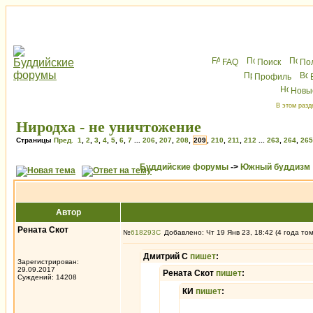
FAQ
Поиск
По
Профиль
Новы
В этом разд
Ниродха - не уничтожение
Страницы
Пред.
1
,
2
,
3
,
4
,
5
,
6
,
7
...
206
,
207
,
208
,
209
,
210
,
211
,
212
...
263
,
264
,
265
Буддийские форумы
->
Южный буддизм
Автор
Рената Скот
№
618293
Добавлено: Чт 19 Янв 23, 18:42 (4 года то
Дмитрий С
пишет
:
Зарегистрирован:
29.09.2017
Рената Скот
пишет
:
Суждений: 14208
КИ
пишет
: