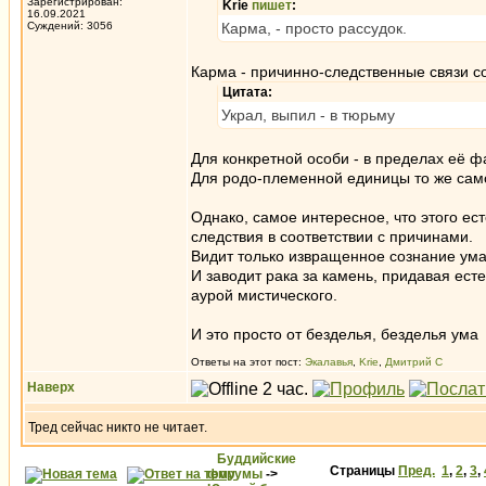
Зарегистрирован:
Krie
пишет
:
16.09.2021
Суждений: 3056
Карма, - просто рассудок.
Карма - причинно-следственные связи 
Цитата:
Украл, выпил - в тюрьму
Для конкретной особи - в пределах её ф
Для родо-племенной единицы то же само
Однако, самое интересное, что этого ес
следствия в соответствии с причинами.
Видит только извращенное сознание ума 
И заводит рака за камень, придавая ес
аурой мистического.
И это просто от безделья, безделья ума
Ответы на этот пост:
Экалавья
,
Krie
,
Дмитрий С
Наверх
Тред сейчас никто не читает.
Буддийские
Страницы
Пред.
1
,
2
,
3
,
форумы
->