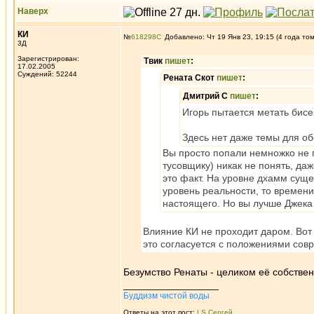
Наверх
КИ
№
618298
Добавлено: Чт 19 Янв 23, 19:15 (4 года то
3Д
Зарегистрирован:
Твик
пишет
:
17.02.2005
Суждений: 52244
Рената Скот
пишет
:
Дмитрий С
пишет
:
Игорь пытается метать бис
Здесь нет даже темы для об
Вы просто попали немножко не 
тусовщику) никак не понять, д
это факт. На уровне дхамм суще
уровень реальности, то времени
настоящего. Но вы лучше Джека 
Влияние КИ не проходит даром. Вот
это согласуется с положениями совр
Безумство Ренаты - целиком её собствен
_________________
Буддизм чистой воды
Ответы на этот пост:
LS Сергей