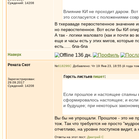
Суждений: 14208
Влияние КИ не проходит даром. Вот
это согласуется с положениями совр
В тхераваде первостепенное значение и
но первостепенное. Вот если бы КИ опир
А так - логики маловато (как и почти во 
еще и часы есть у этих мигов, которые п
есть...... бла-бла
Наверх
Рената Скот
№
618296
Добавлено: Чт 19 Янв 23, 18:55 (4 года то
Горсть листьев
пишет
:
Зарегистрирован:
29.09.2017
Суждений: 14208
Если прошлое и настоящее спаяны в
сформировалось настоящее; и если в
и будущее; при некоторых закономе
Вы бы не упрощали. Прошлое - это не 
тож. Так что требуется не просто "мудро
отчетливо, на уровне поступков видит, а
Ответы на этот пост:
Дмитрий С