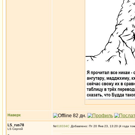
Наверх
LS_rus78
№
618334
Добавлено: Пт 20 Янв 23, 13:20 (4 года то
LS Сергей