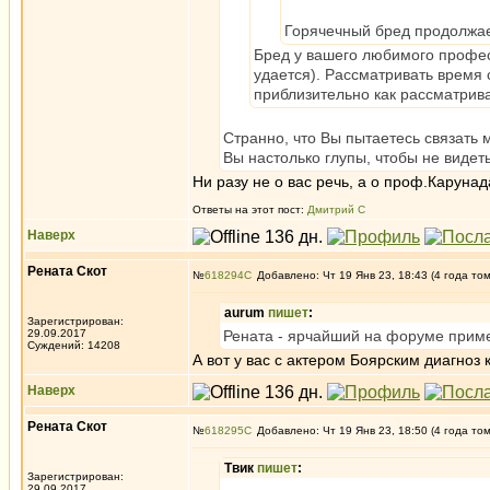
Горячечный бред продолжа
Бред у вашего любимого професс
удается). Рассматривать время с
приблизительно как рассматрив
Странно, что Вы пытаетесь связать 
Вы настолько глупы, чтобы не видеть
Ни разу не о вас речь, а о проф.Карунад
Ответы на этот пост:
Дмитрий С
Наверх
Рената Скот
№
618294
Добавлено: Чт 19 Янв 23, 18:43 (4 года то
aurum
пишет
:
Зарегистрирован:
29.09.2017
Рената - ярчайший на форуме прим
Суждений: 14208
А вот у вас с актером Боярским диагноз 
Наверх
Рената Скот
№
618295
Добавлено: Чт 19 Янв 23, 18:50 (4 года то
Твик
пишет
:
Зарегистрирован:
29.09.2017