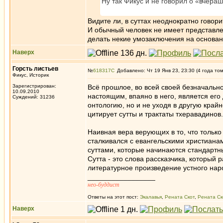
Ну так Фикус и не говорил о «вчера
Видите ли, в суттах неоднократно говори
И обычный человек не имеет представлен
делать некие умозаключения на основан
Наверх
Горсть листьев
№
618317
Добавлено: Чт 19 Янв 23, 23:30 (4 года то
Фикус, Историк
Зарегистрирован:
Всё прошлое, во всей своей безначальн
10.09.2010
настоящим, впаяно в него, является его
Суждений: 31236
онтологию, но и не уходя в другую крайн
цитирует сутты и трактаты тхеравадинов.
Наивная вера верующих в то, что только 
сталкивался с евангельскими христиана
суттами, которые начинаются стандартны
Сутта - это слова рассказчика, который 
литературное произведение устного нар
_________________
нео-буддист
Ответы на этот пост:
Экалавья
,
Рената Скот
,
Рената Ск
Наверх