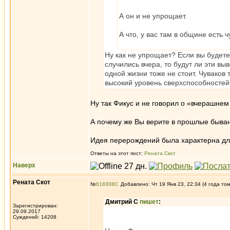
А он и не упрощает.
А что, у вас там в общине есть
Ну как не упрощает? Если вы будете
случились вчера, то будут ли эти в
одной жизни тоже не стоит. Чуваков
высокий уровень сверхспособностей 
Ну так Фикус и не говорил о «вчерашнем
А почему же Вы верите в прошлые бывани
Идея перерождений была характерна для
Ответы на этот пост:
Рената Скот
Наверх
Рената Скот
№
618308
Добавлено: Чт 19 Янв 23, 22:34 (4 года то
Дмитрий С
пишет
:
Зарегистрирован:
29.09.2017
Суждений: 14208