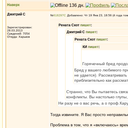
Наверх
Дмитрий С
№
618297
Добавлено: Чт 19 Янв 23, 18:56 (4 года то
Рената Скот
пишет
:
Зарегистрирован:
28.03.2013
Дмитрий С
пишет
:
Суждений: 7054
Откуда: Харьков
Рената Скот
пишет
:
КИ
пишет
:
Горячечный бред прод
Бред у вашего любимого про
не удается). Рассматривать 
приблизительно как рассмат
Странно, что Вы пытаетесь связ
конфликты. Вы настолько глупы,
Ни разу не о вас речь, а о проф.Кар
Тогда извините. Я Вас просто неправиль
Проблема в том, что я «включаюсь» врем