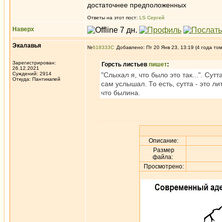
достаточнее предположенных
Ответы на этот пост:
LS Сергей
Наверх
Экалавья
№
618333
Добавлено: Пт 20 Янв 23, 13:19 (4 года то
Зарегистрирован:
Горсть листьев
пишет
:
26.12.2021
Суждений: 2914
"Слыхал я, что было это так...". Сут
Откуда: Пантикапей
сам услышал. То есть, сутта - это 
что былина.
Описание:
Размер
файла:
Просмотрено: