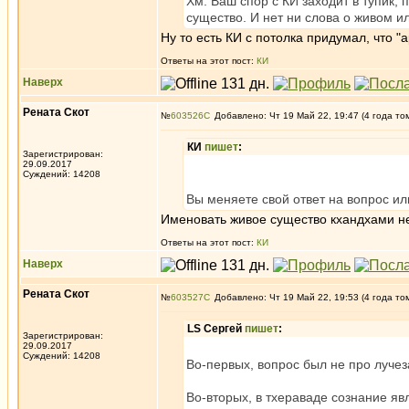
Хм. Ваш спор с КИ заходит в тупик, 
существо. И нет ни слова о живом и
Ну то есть КИ с потолка придумал, что "
Ответы на этот пост:
КИ
Наверх
Рената Скот
№
603526
Добавлено: Чт 19 Май 22, 19:47 (4 года то
КИ
пишет
:
Зарегистрирован:
29.09.2017
Суждений: 14208
Вы меняете свой ответ на вопрос и
Именовать живое существо кхандхами не 
Ответы на этот пост:
КИ
Наверх
Рената Скот
№
603527
Добавлено: Чт 19 Май 22, 19:53 (4 года то
LS Сергей
пишет
:
Зарегистрирован:
29.09.2017
Суждений: 14208
Во-первых, вопрос был не про лучез
Во-вторых, в тхераваде сознание я