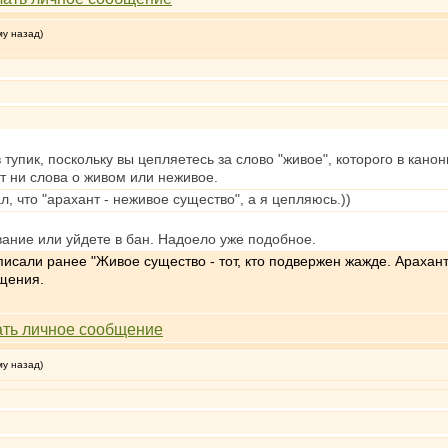
му назад)
 тупик, поскольку вы цепляетесь за слово "живое", которого в канон
т ни слова о живом или неживое.
л, что "арахант - неживое существо", а я цепляюсь.))
вание или уйдете в бан. Надоело уже подобное.
писали ранее "Живое существо - тот, кто подвержен жажде. Арахан
бщения.
му назад)