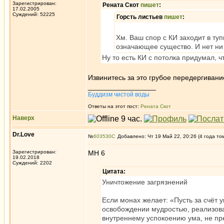
Зарегистрирован:
Рената Скот
пишет
:
17.02.2005
Суждений: 52225
Горсть листьев
пишет
:
Хм. Ваш спор с КИ заходит в туп
означающее существо. И нет ни
Ну то есть КИ с потолка придумал, ч
Извинитесь за это грубое передергивани
_________________
Буддизм чистой воды
Ответы на этот пост:
Рената Скот
Наверх
Dr.Love
№
603530
Добавлено: Чт 19 Май 22, 20:26 (4 года то
Зарегистрирован:
МН 6
19.02.2018
Суждений: 2202
Цитата:
Уничтожение загрязнений
Если монах желает: «Пусть за счёт 
освобождении мудростью, реализовав
внутреннему успокоению ума, не пр