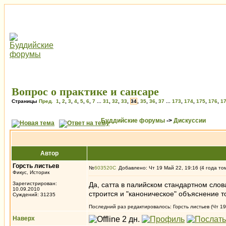
Вопрос о практике и сансаре
Страницы
Пред.
1
,
2
,
3
,
4
,
5
,
6
,
7
...
31
,
32
,
33
,
34
,
35
,
36
,
37
...
173
,
174
,
175
,
176
,
1
Буддийские форумы
->
Дискуссии
Автор
Горсть листьев
№
603520
Добавлено: Чт 19 Май 22, 19:16 (4 года то
Фикус, Историк
Зарегистрирован:
Да, сатта в палийском стандартном словар
10.09.2010
строится и "каноническое" объяснение то
Суждений: 31235
Последний раз редактировалось: Горсть листьев (Чт 19
Наверх