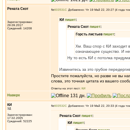
Рената Скот
№
603531
Добавлено: Чт 19 Май 22, 20:27 (4 года то
КИ
пишет
:
Зарегистрирован:
29.09.2017
Рената Скот
пишет
:
Суждений: 14208
Горсть листьев
пишет
:
Хм. Ваш спор с КИ заходит в
означающее существо. И не
Ну то есть КИ с потолка придума
Извинитесь за это грубое передерги
Простите пожалуйста, но разве не вы на
слова, это точная цитата из вашего соо
Ответы на этот пост:
КИ
Наверх
КИ
№
603532
Добавлено: Чт 19 Май 22, 20:33 (4 года то
3Д
Зарегистрирован:
Рената Скот
пишет
:
17.02.2005
Суждений: 52225
КИ
пишет
: