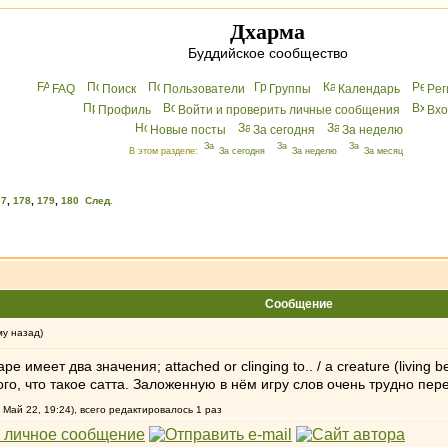
Дхарма
Буддийское сообщество
FAQ
Поиск
Пользователи
Группы
Календарь
Peг
Профиль
Войти и проверить личные сообщения
Вхo
Новые посты
За сегодня
За неделю
В этом разделе:
За сегодня
За неделю
За месяц
77
,
178
,
179
,
180
След.
Сообщение
му назад)
е имеет два значения; attached or clinging to.. / a creature (livin
го, что такое сатта. Заложенную в нём игру слов очень трудно пере
 Май 22, 19:24), всего редактировалось 1 раз