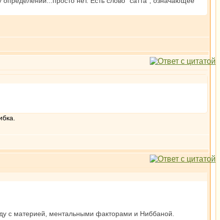
у определении...просто нет. Есть слово "сатта", означающее
ибка.
ряду с материей, ментальными факторами и Ниббаной.