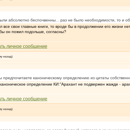
были абсолютно беспочвенны... раз не было необходимости, то и об
все свои главные книги, то вроде бы в продолжении его жизни нет
обы он пожил подольше, согласны?
му назад)
вы предпочитаете каноническому определению из цитаты собствен
е каноническое определение КИ:"Арахант не подвержен жажде - ара
му назад)