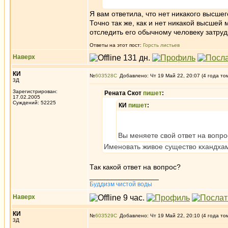
Я вам ответила, что нет никакого высше
Точно так же, как и нет никакой высшей
отследить его обычному человеку затруд
Ответы на этот пост:
Горсть листьев
Наверх
КИ
№
603528
Добавлено: Чт 19 Май 22, 20:07 (4 года то
3Д
Зарегистрирован:
Рената Скот
пишет
:
17.02.2005
Суждений: 52225
КИ
пишет
:
Вы меняете свой ответ на вопро
Именовать живое существо кхандхами
Так какой ответ на вопрос?
_________________
Буддизм чистой воды
Наверх
КИ
№
603529
Добавлено: Чт 19 Май 22, 20:10 (4 года то
3Д