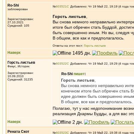
Ro-Shi
№
603521
Добавлено: Чт 19 Май 22, 19:19 (4 года то
заблокирован
Горсть листьев
,
Зарегистрирован:
Вы снова немного неправильно интерпре
27.10.2021
Суждений: 105
итоге был обречен стать Буддой, достиг
быть совершенно иным. Но вы, следуя ч
В общем, все как и предполагалось.
Ответы на этот пост:
Горсть листьев
Наверх
Горсть листьев
№
603522
Добавлено: Чт 19 Май 22, 19:29 (4 года то
Фикус, Историк
Зарегистрирован:
Ro-Shi
пишет
:
10.09.2010
Суждений: 31235
Горсть листьев
,
Вы снова немного неправильно инте
конечном итоге был обречен стать Б
идее должен быть совершенно иным.
В общем, все как и предполагалось.
Полагаю, тут у нас недопонимание возни
реализация Дхармы Будды, а для вас это
Наверх
Рената Скот
№
603523
Добавлено: Чт 19 Май 22, 19:38 (4 года то