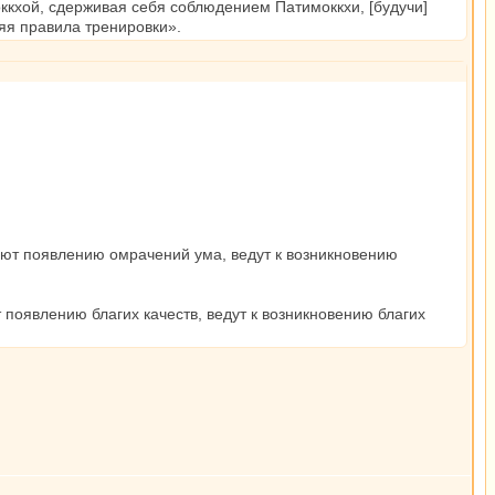
ккхой, сдерживая себя соблюдением Патимоккхи, [будучи]
яя правила тренировки».
вуют появлению омрачений ума, ведут к возникновению
т появлению благих качеств, ведут к возникновению благих