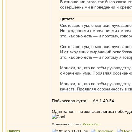
В отношении этого так было сказан
совершенными в поведении и средст
Цитата:
Светозарен ум, о монахи, лучезарно 
Но входящими омрачениями омрачен
это, как оно есть — и поэтому, говор
Светозарен ум, о монахи, лучезарно 
И от входящих омрачений освобожд
это, как оно есть — и поэтому я гово
Монахи, те, кто во всём руководств
омрачений ума. Проявляя осознанно
Монахи, те, кто во всём руководств
качеств. Проявляя осознанность в с
Пабхассара сутта — АН 1.49-54
Один канон - но женская логика побежда
Ответы на этот пост:
Рената Скот
Наверх