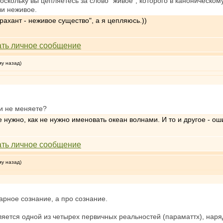
поскольку вы цепляетесь за слово "живое", которого в каноническом
ли неживое.
арахант - неживое существо", а я цепляюсь.))
му назад)
ли не меняете?
нужно, как не нужно именовать океан волнами. И то и другое - ош
му назад)
арное сознание, а про сознание.
вляется одной из четырех первичных реальностей (параматтх), на