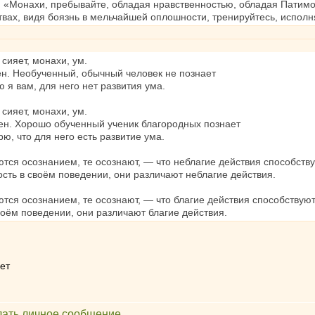
о: «Монахи, пребывайте, обладая нравственностью, обладая Патимо
вах, видя боязнь в мельчайшей оплошности, тренируйтесь, исполн
сияет, монахи, ум.
. Необученный, обычный человек не познает
ю я вам, для него нет развития ума.
сияет, монахи, ум.
ен. Хорошо обученный ученик благородных познает
рю, что для него есть развитие ума.
уются осознанием, те осознают, — что неблагие действия способст
сть в своём поведении, они различают неблагие действия.
уются осознанием, те осознают, — что благие действия способствую
воём поведении, они различают благие действия.
ет