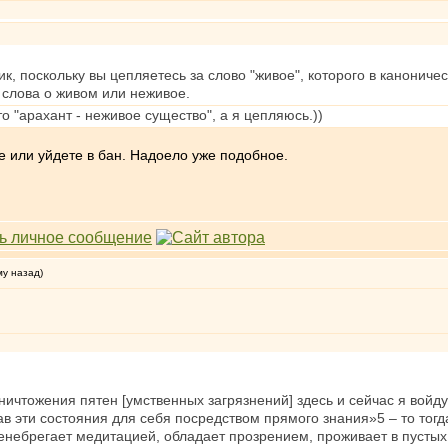
ик, поскольку вы цепляетесь за слово "живое", которого в каноничес
 слова о живом или неживое.
то "арахант - неживое существо", а я цепляюсь.))
е или уйдете в бан. Надоело уже подобное.
му назад)
уничтожения пятен [умственных загрязнений] здесь и сейчас я вой
 эти состояния для себя посредством прямого знания»5 – то тогд
енебрегает медитацией, обладает прозрением, проживает в пустых