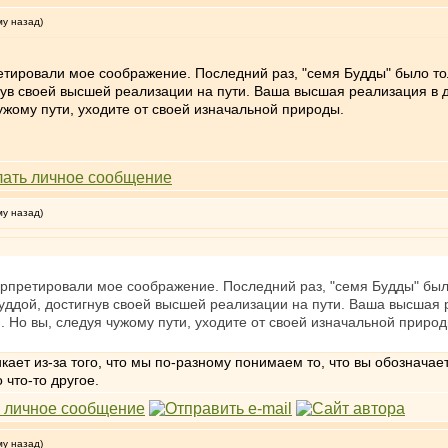
му назад)
тировали мое соображение. Последний раз, "семя Будды" было тол
нув своей высшей реализации на пути. Ваша высшая реализация в др
ужому пути, уходите от своей изначальной природы.
му назад)
рпретировали мое соображение. Последний раз, "семя Будды" было
уддой, достигнув своей высшей реализации на пути. Ваша высшая ре
 Но вы, следуя чужому пути, уходите от своей изначальной природ
кает из-за того, что мы по-разному понимаем то, что вы обознача
 что-то другое.
му назад)