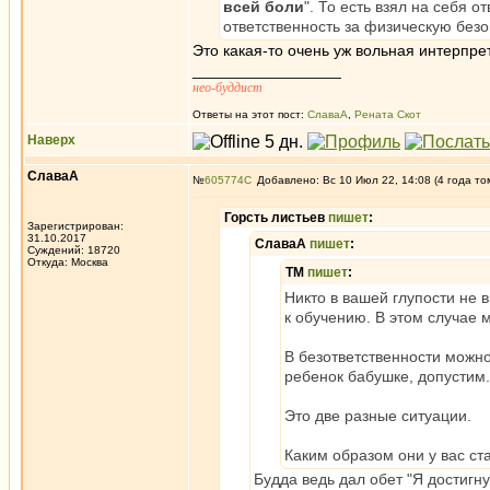
всей боли
". То есть взял на себя 
ответственность за физическую безо
Это какая-то очень уж вольная интерпрет
_________________
нео-буддист
Ответы на этот пост:
СлаваА
,
Рената Скот
Наверх
СлаваА
№
605774
Добавлено: Вс 10 Июл 22, 14:08 (4 года то
Горсть листьев
пишет
:
Зарегистрирован:
31.10.2017
СлаваА
пишет
:
Суждений: 18720
Откуда: Москва
ТМ
пишет
:
Никто в вашей глупости не 
к обучению. В этом случае 
В безответственности можно
ребенок бабушке, допустим.
Это две разные ситуации.
Каким образом они у вас ст
Будда ведь дал обет "Я достигн