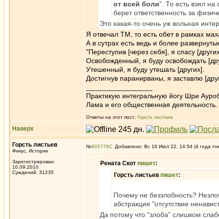
от всей боли
". То есть взял н
берет ответственность за физич
Это какая-то очень уж вольная интер
Я отвечал ТМ, то есть обет в рамках ма
А в сутрах есть ведь и более разверну
"Переступив [через себя], я спасу [других
Освобожденный, я буду освобождать [дру
Утешенный, я буду утешать [других].
Достигнув паранирваны, я заставлю [дру
_________________
Практикую интегральную йогу Шри Ауроб
Лама и его общественная деятельность.
Ответы на этот пост:
Горсть листьев
Наверх
Горсть листьев
№
605776
Добавлено: Вс 10 Июл 22, 14:54 (4 года то
Фикус, Историк
Зарегистрирован:
Рената Скот
пишет
:
10.09.2010
Суждений: 31235
Горсть листьев
пишет
:
Почему не беззлобность? Незлоб
абстракция "отсутствие ненавист
Да потому что "злоба" слишком слабо