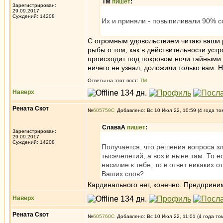
ТМ
пишет
:
Зарегистрирован:
29.09.2017
Суждений: 14208
Их и приняли - повыпиливали 90% с
С огромным удовольствием читаю ваши 
рыбы о том, как в действительности ус
происходит под покровом ночи тайными
ничего не узнал, доложили только вам. Н
Ответы на этот пост:
ТМ
Наверх
Рената Скот
№
605759
Добавлено: Вс 10 Июл 22, 10:59 (4 года то
СлаваА
пишет
:
Зарегистрирован:
29.09.2017
Суждений: 14208
Получается, что решения вопроса зл
тысячелетий, а воз и ныне там. То 
насилие к тебе, то в ответ никаких
Ваших слов?
Кардинального нет, конечно. Предприни
Наверх
Рената Скот
№
605760
Добавлено: Вс 10 Июл 22, 11:01 (4 года то