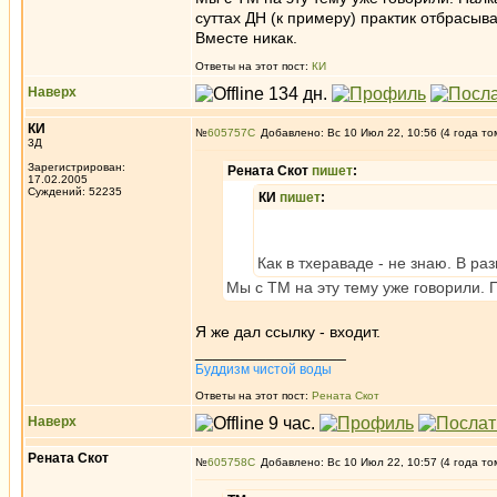
суттах ДН (к примеру) практик отбрасыва
Вместе никак.
Ответы на этот пост:
КИ
Наверх
КИ
№
605757
Добавлено: Вс 10 Июл 22, 10:56 (4 года то
3Д
Зарегистрирован:
Рената Скот
пишет
:
17.02.2005
Суждений: 52235
КИ
пишет
:
Как в тхераваде - не знаю. В р
Мы с ТМ на эту тему уже говорили. 
Я же дал ссылку - входит.
_________________
Буддизм чистой воды
Ответы на этот пост:
Рената Скот
Наверх
Рената Скот
№
605758
Добавлено: Вс 10 Июл 22, 10:57 (4 года то