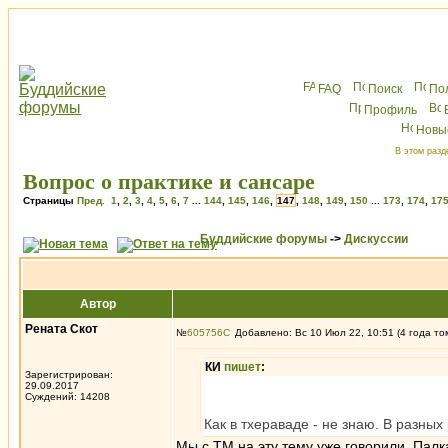
FAQ
Поиск
По
Профиль
Новы
В этом разд
Вопрос о практике и сансаре
Страницы
Пред.
1
,
2
,
3
,
4
,
5
,
6
,
7
...
144
,
145
,
146
,
147
,
148
,
149
,
150
...
173
,
174
,
17
Буддийские форумы
->
Дискуссии
Автор
Рената Скот
№
605756
Добавлено: Вс 10 Июл 22, 10:51 (4 года то
КИ
пишет
:
Зарегистрирован:
29.09.2017
Суждений: 14208
Как в тхераваде - не знаю. В разных
Мы с ТМ на эту тему уже говорили. Палк