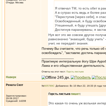
Откуда: Москва
Я отвечал ТМ, то есть обет в р
А в сутрах есть ведь и более р
"Переступив [через себя], я спас
Освобожденный, я буду освобожд
Утешенный, я буду утешать [друг
Достигнув паранирваны, я заста
Нуя вот это же совсем другое получа
равнозначно "знающий, буду учить" -
учит, не передаёт знания.
Почему Вы считаете, что речь только об о
освобождать", "заставлю достичь паран
_________________
Практикую интегральную йогу Шри Ауроб
Лама и его общественная деятельность.
Ответы на этот пост:
Горсть листьев
Наверх
Рената Скот
№
605789
Добавлено: Вс 10 Июл 22, 16:33 (4 года то
Горсть листьев
пишет
:
Зарегистрирован:
29.09.2017
Суждений: 14208
Это какая-то очень уж вольная интер