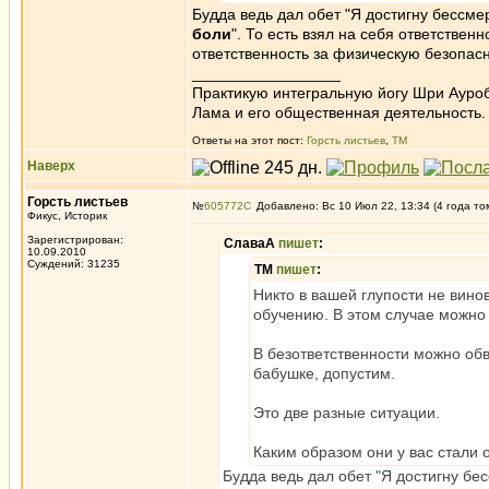
Будда ведь дал обет "Я достигну бессме
боли
". То есть взял на себя ответстве
ответственность за физическую безопасн
_________________
Практикую интегральную йогу Шри Ауроб
Лама и его общественная деятельность.
Ответы на этот пост:
Горсть листьев
,
ТМ
Наверх
Горсть листьев
№
605772
Добавлено: Вс 10 Июл 22, 13:34 (4 года то
Фикус, Историк
Зарегистрирован:
СлаваА
пишет
:
10.09.2010
Суждений: 31235
ТМ
пишет
:
Никто в вашей глупости не винов
обучению. В этом случае можно
В безответственности можно обв
бабушке, допустим.
Это две разные ситуации.
Каким образом они у вас стали
Будда ведь дал обет "Я достигну бе