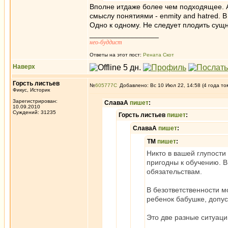
Вполне итдаже более чем подходящее. А
смыслу понятиями - enmity and hatred. 
Одно к одному. Не следует плодить сущн
_________________
нео-буддист
Ответы на этот пост:
Рената Скот
Наверх
Горсть листьев
№
605777
Добавлено: Вс 10 Июл 22, 14:58 (4 года то
Фикус, Историк
Зарегистрирован:
СлаваА
пишет
:
10.09.2010
Суждений: 31235
Горсть листьев
пишет
:
СлаваА
пишет
:
ТМ
пишет
:
Никто в вашей глупости 
пригодны к обучению. В
обязательствам.
В безответственности м
ребенок бабушке, допус
Это две разные ситуаци