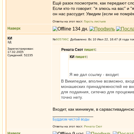
Ещё разок посмотрите, как передают сло
Если кто-то говорит: "я злюсь на вас" и 
он нас рассудит. Увидим (если не помрё
Ответы на этот пост:
Горсть листьев
Наверх
КИ
№
605796
Добавлено: Вс 10 Июл 22, 16:47 (4 года то
3Д
Зарегистрирован:
Рената Скот
пишет
:
17.02.2005
Суждений: 52235
КИ
пишет
:
Я же дал ссылку - входит.
В Википедии, вполне возможно, входи
монашеских принадлежностей не вход
для подаяния, ситечко для процежив
точно нету.
Входит, как минимум, в сарвастивадинск
_________________
Буддизм чистой воды
Ответы на этот пост:
Рената Скот
Наверх