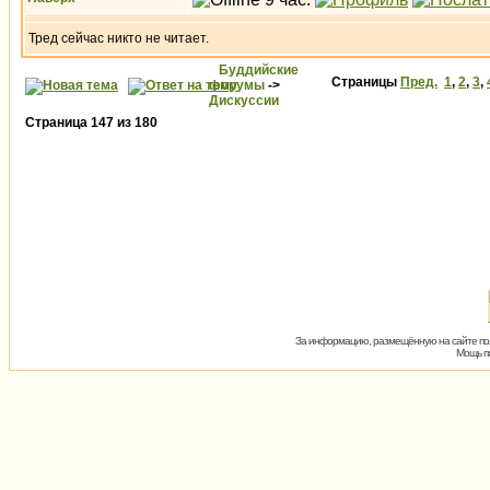
Тред сейчас никто не читает.
Буддийские
Страницы
Пред.
1
,
2
,
3
,
форумы
->
Дискуссии
Страница
147
из
180
За информацию, размещённую на сайте пол
Мощь пх