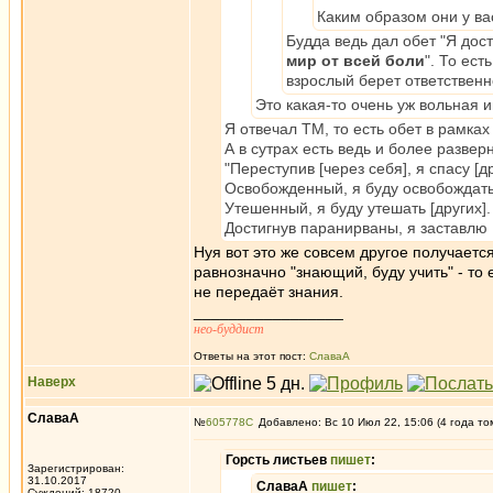
Каким образом они у ва
Будда ведь дал обет "Я дос
мир от всей боли
". То ес
взрослый берет ответственн
Это какая-то очень уж вольная и
Я отвечал ТМ, то есть обет в рамка
А в сутрах есть ведь и более разв
"Переступив [через себя], я спасу [др
Освобожденный, я буду освобождать 
Утешенный, я буду утешать [других].
Достигнув паранирваны, я заставлю 
Нуя вот это же совсем другое получается
равнозначно "знающий, буду учить" - то 
не передаёт знания.
_________________
нео-буддист
Ответы на этот пост:
СлаваА
Наверх
СлаваА
№
605778
Добавлено: Вс 10 Июл 22, 15:06 (4 года то
Горсть листьев
пишет
:
Зарегистрирован:
31.10.2017
СлаваА
пишет
:
Суждений: 18720