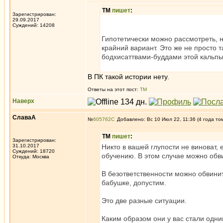
ТМ
пишет
:
Зарегистрирован:
29.09.2017
Суждений: 14208
Гипотетически можно рассмотреть, н
крайний вариант. Это же не просто
бодхисаттвами-буддами этой кальпы
В ПК такой истории нету.
Ответы на этот пост:
ТМ
Наверх
СлаваА
№
605762
Добавлено: Вс 10 Июл 22, 11:36 (4 года то
ТМ
пишет
:
Зарегистрирован:
31.10.2017
Никто в вашей глупости не виноват, 
Суждений: 18720
обучению. В этом случае можно обв
Откуда: Москва
В безответственности можно обвинит
бабушке, допустим.
Это две разные ситуации.
Каким образом они у вас стали одн