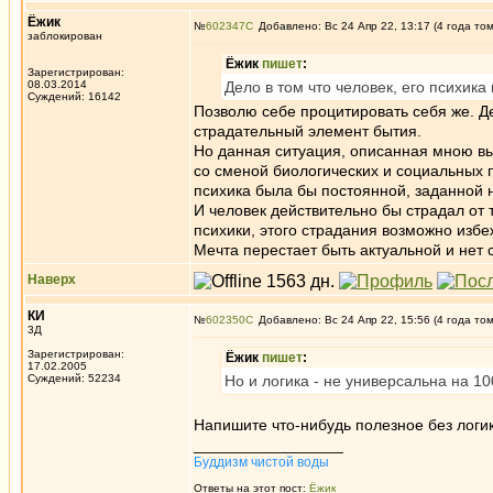
Ёжик
№
602347
Добавлено: Вс 24 Апр 22, 13:17 (4 года то
заблокирован
Ёжик
пишет
:
Зарегистрирован:
08.03.2014
Дело в том что человек, его психика
Суждений: 16142
Позволю себе процитировать себя же. Де
страдательный элемент бытия.
Но данная ситуация, описанная мною вы
со сменой биологических и социальных п
психика была бы постоянной, заданной 
И человек действительно бы страдал от 
психики, этого страдания возможно избе
Мечта перестает быть актуальной и нет 
Наверх
КИ
№
602350
Добавлено: Вс 24 Апр 22, 15:56 (4 года то
3Д
Зарегистрирован:
Ёжик
пишет
:
17.02.2005
Суждений: 52234
Но и логика - не универсальна на 10
Напишите что-нибудь полезное без логик
_________________
Буддизм чистой воды
Ответы на этот пост:
Ёжик