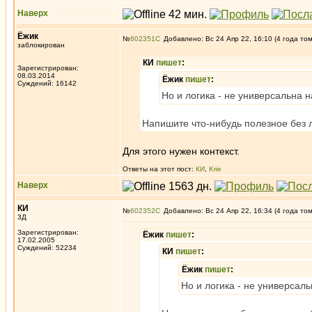
Наверх
Ёжик
№
602351
Добавлено: Вс 24 Апр 22, 16:10 (4 года то
заблокирован
КИ
пишет
:
Зарегистрирован:
08.03.2014
Ёжик
пишет
:
Суждений: 16142
Но и логика - не универсальна н
Напишите что-нибудь полезное без л
Для этого нужен контекст.
Ответы на этот пост:
КИ
,
Krie
Наверх
КИ
№
602352
Добавлено: Вс 24 Апр 22, 16:34 (4 года то
3Д
Зарегистрирован:
Ёжик
пишет
:
17.02.2005
Суждений: 52234
КИ
пишет
:
Ёжик
пишет
:
Но и логика - не универсаль