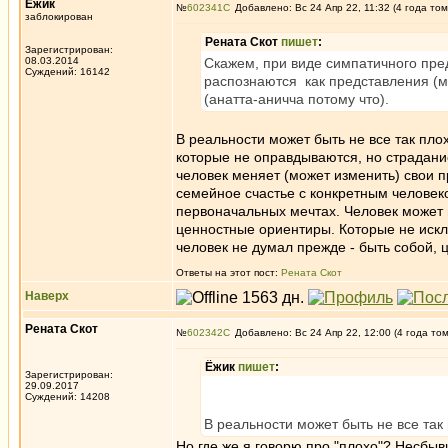
Ёжик
№
602341
Добавлено: Вс 24 Апр 22, 11:32 (4 года том
заблокирован
Рената Скот
пишет
:
Зарегистрирован:
08.03.2014
Скажем, при виде симпатичного пре
Суждений: 16142
распознаются как представления (м
(анатта-аничча потому что).
В реальности может быть не все так пло
которые не оправдываются, но страдани
человек меняет (может изменить) свои п
семейное счастье с конкретным человек
первоначальных мечтах. Человек может н
ценностные ориентиры. Которые не искл
человек не думал прежде - быть собой,
Ответы на этот пост:
Рената Скот
Наверх
Рената Скот
№
602342
Добавлено: Вс 24 Апр 22, 12:00 (4 года то
Ёжик
пишет
:
Зарегистрирован:
29.09.2017
Суждений: 14208
В реальности может быть не все так
Но где же я говорю про "плохо"? Несбыв