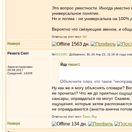
Это вопрос уместности. Иногда уместно 
универсальное понятие.
Но и логика - не универсальна на 100% д
Вероятно что связующим звеном, и общи
Ответы на этот пост:
КИ
Наверх
Рената Скот
№
602338
Добавлено: Вс 24 Апр 22, 11:16 (4 года том
Йцу
пишет
:
Зарегистрирован:
29.09.2017
Суждений: 14208
Объясните плиз, что такое "неопра
Ну как же я могу объяснять словари? Во
ее прочитал? Что же до приятных ощущен
сансары, оправдаться не могут. Скажем,
ощущения, которые затем распознаются 
не оправдываются (анатта-аничча потому
Ответы на этот пост:
Ёжик
,
Йцу
Наверх