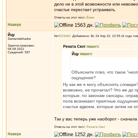
дело не в этой возможности или невозмо
счастье перестает устраивать.
Ответы на этот пост:
Ёжик
Наверх
Йцу
№
602346
Добавлено: Вс 24 Апр 22, 12:55 (4 года то
Samantabhadra
Зарегистрирован:
Рената Скот
пишет
:
08.09.2021
Суждений: 597
Йцу
пишет
:
Объясните плиз, что такое "нео
ощущения?
Ну как же я могу объяснять словари
возможно, ее прочитал? Что же до 
которые, по законам сансары, оправ
пола возникают приятные ощущения,
счастье вдвоем, которые затем не о
Так у вас теперь уже наоборот - снача
Ответы на этот пост:
Рената Скот
Наверх