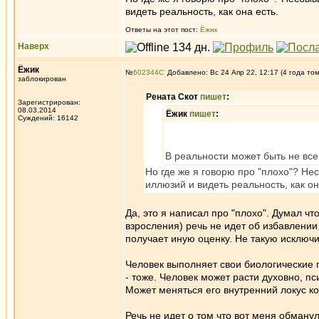
видеть реальность, как она есть.
Ответы на этот пост:
Ёжик
Наверх
Ёжик
№
602344
Добавлено: Вс 24 Апр 22, 12:17 (4 года то
заблокирован
Рената Скот
пишет
:
Зарегистрирован:
08.03.2014
Ёжик
пишет
:
Суждений: 16142
В реальности может быть не все
Но где же я говорю про "плохо"? Не
иллюзий и видеть реальность, как он
Да, это я написал про "плохо". Думал чт
взросления) речь не идет об избавлении 
получает иную оценку. Не такую исключ
Человек выполняет свои биологические 
- тоже. Человек может расти духовно, пс
Может меняться его внутренний локус к
Речь не идет о том что вот меня обманул