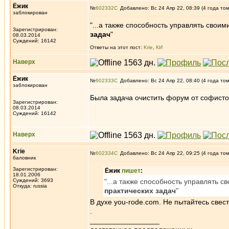
Ёжик
№
602332
Добавлено: Вс 24 Апр 22, 08:39 (4 года то
заблокирован
"...а также способность управлять сво
Зарегистрирован:
задач
"
08.03.2014
Суждений: 16142
Ответы на этот пост:
Krie
,
КИ
Наверх
Ёжик
№
602333
Добавлено: Вс 24 Апр 22, 08:40 (4 года то
заблокирован
Была задача очистить форум от софист
Зарегистрирован:
08.03.2014
Суждений: 16142
Наверх
Krie
№
602334
Добавлено: Вс 24 Апр 22, 09:25 (4 года то
баловник
Зарегистрирован:
Ёжик
пишет
:
18.01.2006
Суждений: 3693
"...а также способность управлять
Откуда: russia
практических задач
"
В духе you-rode.com. Не пытайтесь свес
.
_________________