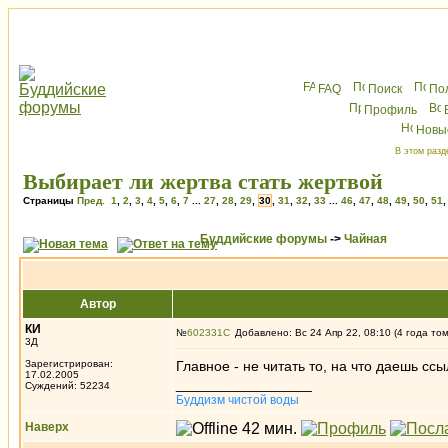
FAQ
Поиск
По
Профиль
Новы
В этом разд
Выбирает ли жертва стать жертвой
Страницы
Пред.
1
,
2
,
3
,
4
,
5
,
6
,
7
...
27
,
28
,
29
,
30
,
31
,
32
,
33
...
46
,
47
,
48
,
49
,
50
,
51
Буддийские форумы
->
Чайная
Автор
КИ
№
602331
Добавлено: Вс 24 Апр 22, 08:10 (4 года то
3Д
Зарегистрирован:
Главное - не читать то, на что даешь ссы
17.02.2005
_________________
Суждений: 52234
Буддизм чистой воды
Наверх