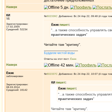
достаточнее предположенных
Наверх
КИ
№
602336
Добавлено: Вс 24 Апр 22, 09:48 (4 года то
3Д
Зарегистрирован:
Ёжик
пишет
:
17.02.2005
Суждений: 52234
"...а также способность управлять
практических задач
"
Читайте там "критику".
_________________
Буддизм чистой воды
Ответы на этот пост:
Ёжик
Наверх
Ёжик
№
602337
Добавлено: Вс 24 Апр 22, 10:07 (4 года то
заблокирован
КИ
пишет
:
Зарегистрирован:
08.03.2014
Ёжик
пишет
:
Суждений: 16142
"...а также способность управ
практических задач
"
Читайте там "критику".