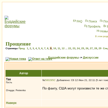
FAQ
Поиск
По
Профиль
Новы
В этом разд
Прощение
Страницы
Пред.
1
,
2
,
3
,
4
,
5
,
6
,
7
,
8
,
9
,
10
,
11
,
12
...
22
,
23
,
24
,
25
,
26
,
27
,
28
,
29
Сле
Буддийские форумы
->
Дискуссии
Автор
Так
№
580295
Добавлено: Сб 12 Июн 21, 22:11 (5 лет том
Гость
По факту, США могут произвести те же 
Откуда: Petrenko
Наверх