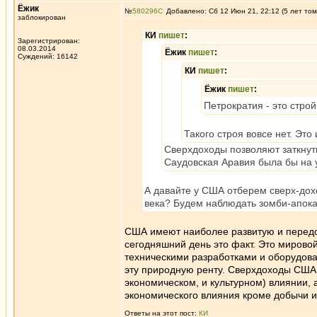
Ёжик
№
580296
Добавлено: Сб 12 Июн 21, 22:12 (5 лет том
заблокирован
КИ
пишет
:
Зарегистрирован:
08.03.2014
Ёжик
пишет
:
Суждений: 16142
КИ
пишет
:
Ёжик
пишет
:
Петрократия - это стро
Такого строя вовсе нет. Это
Сверхдоходы позволяют заткнуть
Саудовская Аравия была бы на 
А давайте у США отберем сверх-дох
века? Будем наблюдать зомби-апока
США имеют наиболее развитую и передов
сегодняшний день это факт. Это мирово
техническими разработками и оборудова
эту природную ренту. Сверхдоходы США 
экономическом, и культурном) влиянии, а
экономического влияния кроме добычи 
Ответы на этот пост:
КИ