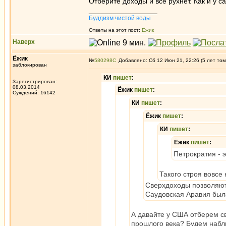
Отберите доходы и всё рухнет. Как и у с
_________________
Буддизм чистой воды
Ответы на этот пост:
Ёжик
Наверх
Ёжик
№
580298
Добавлено: Сб 12 Июн 21, 22:26 (5 лет том
заблокирован
КИ
пишет
:
Зарегистрирован:
08.03.2014
Ёжик
пишет
:
Суждений: 16142
КИ
пишет
:
Ёжик
пишет
:
КИ
пишет
:
Ёжик
пишет
:
Петрократия - 
Такого строя вовсе 
Сверхдоходы позволяют 
Саудовская Аравия был
А давайте у США отберем св
прошлого века? Будем набл