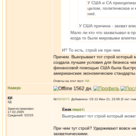
У США и СА принципиал
целом, политическое и 
неё.
У США причина - захват вли
Мало ли кто что захватывал в п
когда то были мировыми влияте
И? То есть, строй не при чем.
Причем. Выигрывает тот строй который 
создала лучшие условия для бизнеса че
финансовой помощью США была быстро в
американские экономические стандарты
Ответы на этот пост:
КИ
Наверх
КИ
№
580307
Добавлено: Сб 12 Июн 21, 23:06 (5 лет том
3Д
Зарегистрирован:
Ёжик
пишет
:
17.02.2005
Суждений: 52233
Выигрывает тот строй который може
При чем тут строй? Удерживают вовсе н
захватническими.