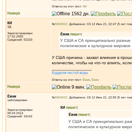
Ответы на этот пост:
КИ
Наверх
КИ
№
580302
Добавлено: Сб 12 Июн 21, 22:47 (5 лет том
3Д
Зарегистрирован:
Ёжик
пишет
:
17.02.2005
Суждений: 52233
У США и СА принципиально разные п
политическое и культурное мировое 
У США причина - захват влияния в прошл
количестве, чтобы на что-то влиять, есл
_________________
Буддизм чистой воды
Ответы на этот пост:
Ёжик
,
Ёжик
Наверх
Ёжик
№
580303
Добавлено: Сб 12 Июн 21, 22:50 (5 лет том
заблокирован
КИ
пишет
:
Зарегистрирован:
08.03.2014
Ёжик
пишет
:
Суждений: 16142
У США и СА принципиально разн
политическое и культурное миро