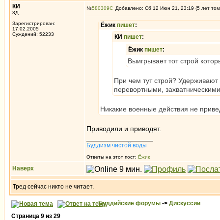
КИ
№
580309
Добавлено: Сб 12 Июн 21, 23:19 (5 лет том
3Д
Зарегистрирован:
Ёжик
пишет
:
17.02.2005
Суждений: 52233
КИ
пишет
:
Ёжик
пишет
:
Выигрывает тот строй котор
При чем тут строй? Удерживают
перевортными, захватническими
Никакие военные действия не приве
Приводили и приводят.
_________________
Буддизм чистой воды
Ответы на этот пост:
Ёжик
Наверх
Тред сейчас никто не читает.
Буддийские форумы
->
Дискуссии
Страница
9
из
29