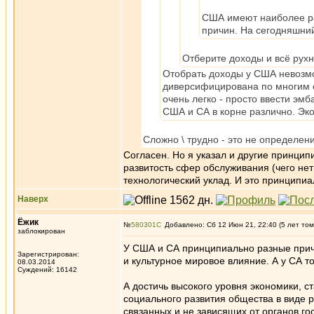
США имеют наиболее ра
причин. На сегодняшний
Отберите доходы и всё рухне
Отобрать доходы у США невозмо
диверсифицирована по многим о
очень легко - просто ввести эм
США и СА в корне различно. Эк
Сложно \ трудно - это не определен
Согласен. Но я указал и другие принци
развитость сфер обслуживания (чего нет
технологический уклад. И это принципи
Наверх
Ёжик
№
580301
Добавлено: Сб 12 Июн 21, 22:40 (5 лет том
заблокирован
У США и СА принципиально разные причи
Зарегистрирован:
и культурное мировое влияние. А у СА т
08.03.2014
Суждений: 16142
А достичь высокого уровня экономики, 
социального развития общества в виде 
связанных и не зависящих от органов го