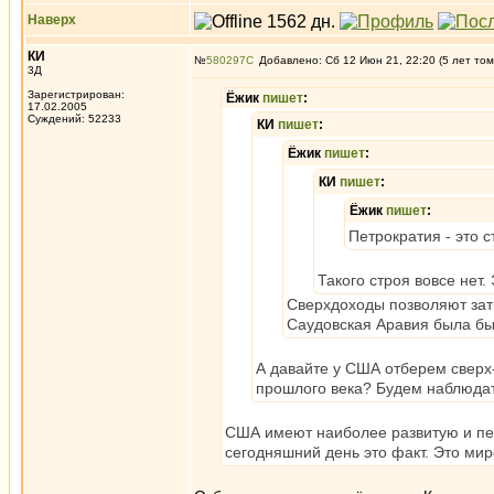
Наверх
КИ
№
580297
Добавлено: Сб 12 Июн 21, 22:20 (5 лет том
3Д
Зарегистрирован:
Ёжик
пишет
:
17.02.2005
Суждений: 52233
КИ
пишет
:
Ёжик
пишет
:
КИ
пишет
:
Ёжик
пишет
:
Петрократия - это 
Такого строя вовсе нет.
Сверхдоходы позволяют затк
Саудовская Аравия была бы
А давайте у США отберем сверх-
прошлого века? Будем наблюдат
США имеют наиболее развитую и пер
сегодняшний день это факт. Это ми