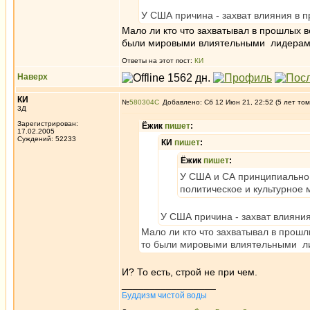
У США причина - захват влияния в п
Мало ли кто что захватывал в прошлых в
были мировыми влиятельными лидерами 
Ответы на этот пост:
КИ
Наверх
КИ
№
580304
Добавлено: Сб 12 Июн 21, 22:52 (5 лет том
3Д
Зарегистрирован:
Ёжик
пишет
:
17.02.2005
Суждений: 52233
КИ
пишет
:
Ёжик
пишет
:
У США и СА принципиально 
политическое и культурное 
У США причина - захват влияния
Мало ли кто что захватывал в прошл
то были мировыми влиятельными ли
И? То есть, строй не при чем.
_________________
Буддизм чистой воды