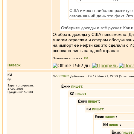
США имеют наиболее развитую и
сегодняшний день это факт. Эт
Отберите доходы и всё рухнет. Как и
Отобрать доходы у США невозможно. Дл
многим отраслям и сферам обслуживания 
на импорт её нефти как это сделали с 
основана лишь на одной отрасли.
Ответы на этот пост:
КИ
Наверх
КИ
№
580299
Добавлено: Сб 12 Июн 21, 22:29 (5 лет том
3Д
Зарегистрирован:
Ёжик
пишет
:
17.02.2005
Суждений: 52233
КИ
пишет
:
Ёжик
пишет
:
КИ
пишет
:
Ёжик
пишет
:
КИ
пишет
:
Ёжик
пишет
: