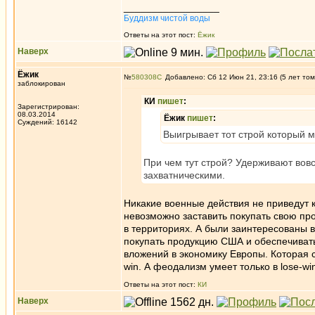
_________________
Буддизм чистой воды
Ответы на этот пост:
Ёжик
Наверх
Ёжик
№
580308
Добавлено: Сб 12 Июн 21, 23:16 (5 лет том
заблокирован
КИ
пишет
:
Зарегистрирован:
08.03.2014
Ёжик
пишет
:
Суждений: 16142
Выигрывает тот строй который 
При чем тут строй? Удерживают вов
захватническими.
Никакие военные действия не приведут 
невозможно заставить покупать свою пр
в территориях. А были заинтересованы в
покупать продукцию США и обеспечиват
вложений в экономику Европы. Которая 
win. А феодализм умеет только в lose-win
Ответы на этот пост:
КИ
Наверх