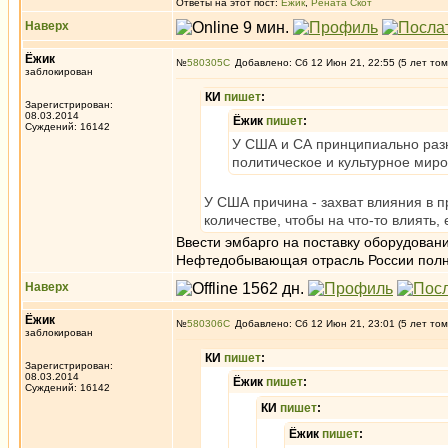
Ответы на этот пост:
Ёжик
,
Рената Скот
Наверх
Ёжик
№
580305
Добавлено: Сб 12 Июн 21, 22:55 (5 лет том
заблокирован
КИ
пишет
:
Зарегистрирован:
08.03.2014
Ёжик
пишет
:
Суждений: 16142
У США и СА принципиально разн
политическое и культурное миро
У США причина - захват влияния в п
количестве, чтобы на что-то влиять,
Ввести эмбарго на поставку оборудован
Нефтедобывающая отрасль России полно
Наверх
Ёжик
№
580306
Добавлено: Сб 12 Июн 21, 23:01 (5 лет том
заблокирован
КИ
пишет
:
Зарегистрирован:
08.03.2014
Ёжик
пишет
:
Суждений: 16142
КИ
пишет
:
Ёжик
пишет
: