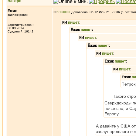
Наверх
Ёжик
№
580300
Добавлено: Сб 12 Июн 21, 22:36 (5 лет том
заблокирован
КИ
пишет
:
Зарегистрирован:
08.03.2014
Ёжик
пишет
:
Суждений: 16142
КИ
пишет
:
Ёжик
пишет
:
КИ
пишет
:
Ёжик
пишет
:
КИ
пишет
:
Ёжик
п
Петрок
Такого стро
Сверхдоходы по
печально, и Са
Европу.
А давайте у США от
заслуг прошлого ве