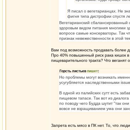
Я писал о вегетарианцах. Не зна
фигня типа дистрофии спустя лет
Вегетарианский сбалансированный сп
здоровым видом питания многими зд
вопросе самые консерваторы. Так что
признак невежественности в этой те
Вам под возможность продавать более д
Про 40% повышенный риск рака кишок в 
пищеварительного тракта? Что веганят о
Горсть листьев
пишет
:
Но проблемы могут возникать именн
усугубляется наследственными issue
В одной из палийских сутт есть заба
пищевом тапасе. Так вот из диалога 
по поводу чего Будда шутит "так он
вовсе не взращиванием ума они зан
Запрета есть мясо в ПК нет. То, что люд