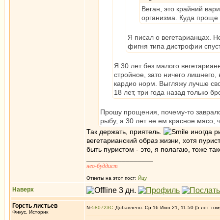
Веган, это крайний вар
организма. Куда проще 
Я писал о вегетарианцах. Не
фигня типа дистрофии спустя
Я 30 лет без малого вегетариан
стройное, зато ничего лишнего, 
кардио норм. Выгляжу лучше сво
18 лет, три года назад только бро
Прошу прощения, почему-то заврался 
рыбу, а 30 лет не ем красное мясо,
Так держать, приятель.
иногда р
вегетарианский образ жизни, хотя пурист
быть пуристом - это, я полагаю, тоже т
_________________
нео-буддист
Ответы на этот пост:
Йцу
Наверх
Горсть листьев
№
580723
Добавлено: Ср 16 Июн 21, 11:50 (5 лет том
Фикус, Историк