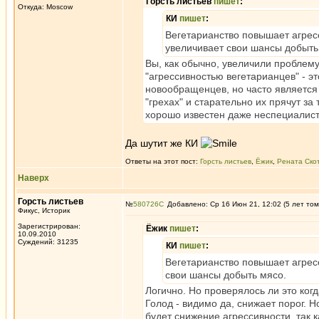
Горсть листьев
пишет
:
Откуда: Moscow
КИ
пишет
:
Вегетарианство повышает агресс
увеличивает свои шансы добыть 
Вы, как обычно, увеличили проблему
"агрессивностью вегетарианцев" - э
новообращенцев, но часто является 
"грехах" и старательно их прячут за
хорошо известен даже неспециалис
Да шутит же КИ
Ответы на этот пост:
Горсть листьев
,
Ёжик
,
Рената Ско
Наверх
Горсть листьев
№
580726
Добавлено: Ср 16 Июн 21, 12:02 (5 лет том
Фикус, Историк
Зарегистрирован:
Ёжик
пишет
:
10.09.2010
Суждений: 31235
КИ
пишет
:
Вегетарианство повышает агрес
свои шансы добыть мясо.
Логично. Но проверялось ли это ког
Голод - видимо да, снижает порог. 
будет снижение агрессивности, так 