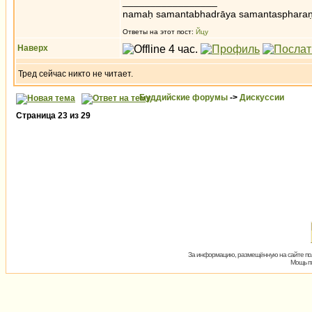
_________________
namaḥ samantabhadrāya samantaspharaṇ
Ответы на этот пост:
Йцу
Наверх
Тред сейчас никто не читает.
Буддийские форумы
->
Дискуссии
Страница
23
из
29
За информацию, размещённую на сайте пол
Мощь пх