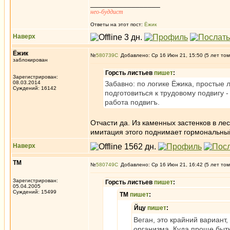
_________________
нео-буддист
Ответы на этот пост:
Ёжик
Наверх
Ёжик
№
580739
Добавлено: Ср 16 Июн 21, 15:50 (5 лет том
заблокирован
Горсть листьев
пишет
:
Зарегистрирован:
08.03.2014
Забавно: по логике Ёжика, простые 
Суждений: 16142
подготовиться к трудовому подвигу -
работа подвигъ.
Отчасти да. Из каменных застенков в ле
имитация этого поднимает гормональный
Наверх
ТМ
№
580749
Добавлено: Ср 16 Июн 21, 16:42 (5 лет том
Зарегистрирован:
Горсть листьев
пишет
:
05.04.2005
Суждений: 15499
ТМ
пишет
:
Йцу
пишет
:
Веган, это крайний вариант
организма. Куда проще быть