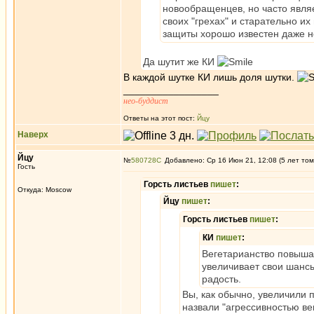
новообращенцев, но часто являе
своих "грехах" и старательно их
защиты хорошо известен даже 
Да шутит же КИ
В каждой шутке КИ лишь доля шутки.
_________________
нео-буддист
Ответы на этот пост:
Йцу
Наверх
Йцу
№
580728
Добавлено: Ср 16 Июн 21, 12:08 (5 лет том
Гость
Горсть листьев
пишет
:
Откуда: Moscow
Йцу
пишет
:
Горсть листьев
пишет
:
КИ
пишет
:
Вегетарианство повышае
увеличивает свои шансы
радость.
Вы, как обычно, увеличили 
назвали "агрессивностью ве