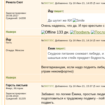
Рената Скот
№
580734
Добавлено: Ср 16 Июн 21, 14:05 (5 лет том
Йцу
пишет
:
Зарегистрирован:
29.09.2017
Суждений: 14208
Да шутит же КИ
Очень надеюсь, что да. И про крестьян 
Наверх
Йцу
№
580735
Добавлено: Ср 16 Июн 21, 14:14 (5 лет том
Гость
Ёжик
пишет
:
Откуда: Moscow
Скудное питание снижает либидо, и
шашлык или стейк придает бодрость 
Вегетарианцам, если надо поднять либид
утрам некомфортно)
Наверх
Горсть листьев
№
580737
Добавлено: Ср 16 Июн 21, 15:37 (5 лет том
Фикус, Историк
Зарегистрирован:
Забавно: по логике Ёжика, простые люди
10.09.2010
подготовиться к трудовому подвигу - пой
Суждений: 31235
подвигъ.