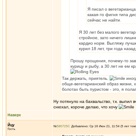
Я писал о вегетарианца
какая-то фигня типа дис
сейчас не найти.
Я 30 лет без малого вегета
стройное, зато ничего лишне
кардио норм. Выгляжу лучше
курил 18 лет, три года назад 
Прошу прощения, почему-то завр
курицу и рыбу, а 30 лет не ем 
Так держать, приятель.
иногд
обще-вегетарианский образ жизни, хо
болотах быть пуристом - это, я пол
Ну потянуло на бахвальство, т.к. выпил 
снюхал, короче делаю, что хочу
Наверх
Йцу
№
580725
Добавлено: Ср 16 Июн 21, 11:54 (5 лет том
Гость