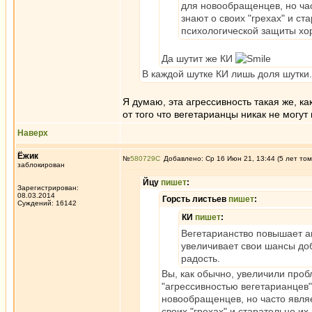
для новообращенцев, но час
знают о своих "грехах" и ст
психологической защиты хо
Да шутит же КИ
В каждой шутке КИ лишь доля шутки
Я думаю, эта агрессивность такая же, к
от того что вегетарианцы никак не могут
Наверх
Ёжик
№
580729
Добавлено: Ср 16 Июн 21, 13:44 (5 лет том
заблокирован
Йцу
пишет
:
Зарегистрирован:
08.03.2014
Горсть листьев
пишет
:
Суждений: 16142
КИ
пишет
:
Вегетарианство повышает аг
увеличивает свои шансы доб
радость.
Вы, как обычно, увеличили проб
"агрессивностью вегетарианцев"
новообращенцев, но часто являе
своих "грехах" и старательно их