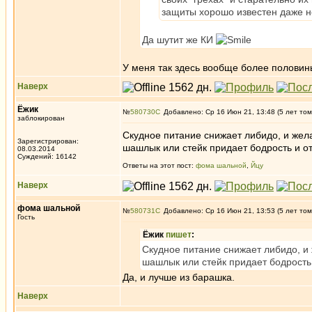
защиты хорошо известен даже 
Да шутит же КИ
У меня так здесь вообще более половины
Наверх
Ёжик
№
580730
Добавлено: Ср 16 Июн 21, 13:48 (5 лет том
заблокирован
Скудное питание снижает либидо, и жел
Зарегистрирован:
шашлык или стейк придает бодрость и от
08.03.2014
Суждений: 16142
Ответы на этот пост:
фома шальной
,
Йцу
Наверх
фома шальной
№
580731
Добавлено: Ср 16 Июн 21, 13:53 (5 лет том
Гость
Ёжик
пишет
:
Скудное питание снижает либидо, и
шашлык или стейк придает бодрость 
Да, и лучше из барашка.
Наверх