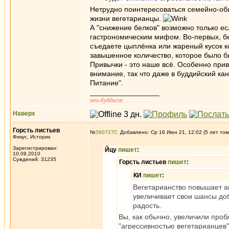
Нетрудно поинтересоваться семейно-об
жизни вегетарианцы.
А "снижение белков" возможно только ес
гастрономическим мифом. Во-первых, бел
съедаете цыплёнка или жареный кусок кор
завышенное количество, которое было б
Привычки - это наше всё. Особенно при
внимание, так что даже в буддийский ка
Питание".
_________________
нео-буддист
Наверх
Горсть листьев
№
580727
Добавлено: Ср 16 Июн 21, 12:02 (5 лет том
Фикус, Историк
Зарегистрирован:
Йцу
пишет
:
10.09.2010
Суждений: 31235
Горсть листьев
пишет
:
КИ
пишет
:
Вегетарианство повышает аг
увеличивает свои шансы доб
радость.
Вы, как обычно, увеличили проб
"агрессивностью вегетарианцев"