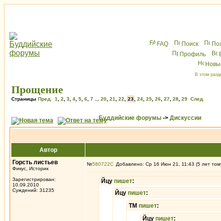
FAQ
Поиск
По
Профиль
Новы
В этом разд
Прощение
Страницы
Пред.
1
,
2
,
3
,
4
,
5
,
6
,
7
...
20
,
21
,
22
,
23
,
24
,
25
,
26
,
27
,
28
,
29
След.
Буддийские форумы
->
Дискуссии
Автор
Горсть листьев
№
580722
Добавлено: Ср 16 Июн 21, 11:43 (5 лет том
Фикус, Историк
Зарегистрирован:
Йцу
пишет
:
10.09.2010
Суждений: 31235
Йцу
пишет
:
ТМ
пишет
:
Йцу
пишет
: