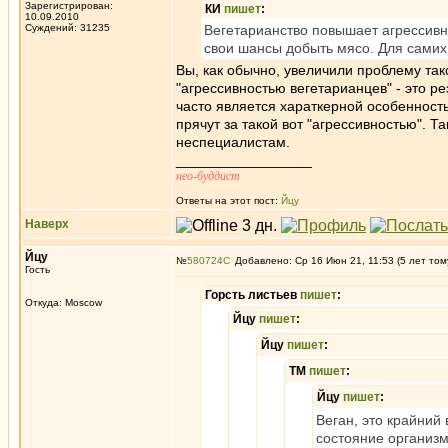
Зарегистрирован:
КИ
пишет
:
10.09.2010
Суждений: 31235
Вегетарианство повышает агрессивно
свои шансы добыть мясо. Для самих 
Вы, как обычно, увеличили проблему та
"агрессивностью вегетарианцев" - это р
часто является хараткерной особенностью
прячут за такой вот "агрессивностью". 
неспециалистам.
_________________
нео-буддист
Ответы на этот пост:
Йцу
Наверх
Йцу
№
580724
Добавлено: Ср 16 Июн 21, 11:53 (5 лет том
Гость
Горсть листьев
пишет
:
Откуда: Moscow
Йцу
пишет
:
Йцу
пишет
:
ТМ
пишет
:
Йцу
пишет
:
Веган, это крайний
состояние организм