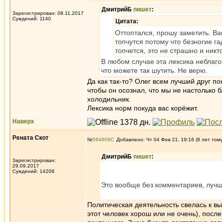
ДмитрийБ
пишет
:
Зарегистрирован: 08.11.2017
Суждений: 1140
Цитата:
Оттоптался, прошу заметить. В
топчутся потому что безногие га
топчется, это не страшно и никт
В любом случае эта лексика неблаг
что можете так шутить. Не верю.
Да как так-то? Олег всем лучший друг п
чтобы он осознал, что мы не настолько 
холодильник.
Лексика норм покуда вас корёжит.
Наверх
Рената Скот
№
564609
Добавлено: Чт 04 Фев 21, 19:16 (6 лет том
ДмитрийБ
пишет
:
Зарегистрирован:
29.09.2017
Суждений: 14208
Это вообще без комментариев, лучше
Политическая деятельность свелась к вы
этот человек хорош или не очень), посл