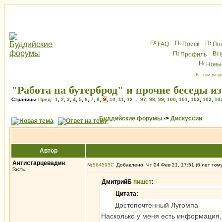
FAQ
Поиск
По
Профиль
Новы
В этом разд
"Работа на бутерброд" и прочие беседы и
Страницы
Пред.
1
,
2
,
3
,
4
,
5
,
6
,
7
,
8
,
9
,
10
,
11
,
12
...
97
,
98
,
99
,
100
,
101
,
102
,
103
,
10
Буддийские форумы
->
Дискуссии
Автор
Антистарцевадин
№
564595
Добавлено: Чт 04 Фев 21, 17:51 (6 лет том
Гость
ДмитрийБ
пишет
:
Цитата:
Достопочтенный Лугомпа
Насколько у меня есть информация, 