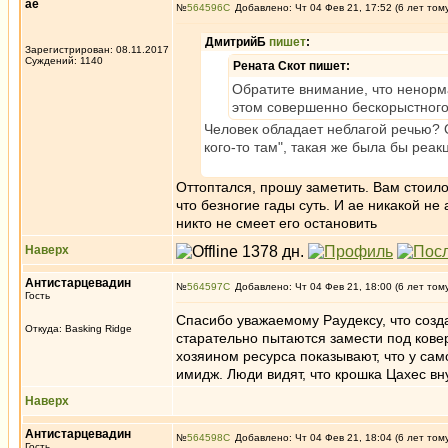
ae
№
564596
Добавлено: Чт 04 Фев 21, 17:52 (6 лет том
ДмитрийБ
пишет
:
Зарегистрирован: 08.11.2017
Суждений: 1140
Рената Скот пишет:
Обратите внимание, что ненорм
этом совершенно бескорыстного 
Человек обладает неблагой речью? 
кого-то там", такая же была бы реак
Оттоптался, прошу заметить. Вам стоил
что безногие гады суть. И ае никакой не 
никто не смеет его остановить
Наверх
Антистарцевадин
№
564597
Добавлено: Чт 04 Фев 21, 18:00 (6 лет том
Гость
Спасибо уважаемому Раудексу, что созда
Откуда: Basking Ridge
старательно пытаются замести под кове
хозяином ресурса показывают, что у сам
имидж. Люди видят, что крошка Цахес в
Наверх
Антистарцевадин
№
564598
Добавлено: Чт 04 Фев 21, 18:04 (6 лет том
Гость