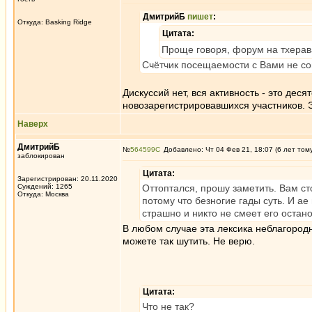
ДмитрийБ
пишет
:
Откуда: Basking Ridge
Цитата:
Проще говоря, форум на тхерав
Счётчик посещаемости с Вами не со
Дискуссий нет, вся активность - это дес
новозарегистрировавшихся участников. 
Наверх
ДмитрийБ
№
564599
Добавлено: Чт 04 Фев 21, 18:07 (6 лет том
заблокирован
Цитата:
Зарегистрирован: 20.11.2020
Суждений: 1265
Оттоптался, прошу заметить. Вам с
Откуда: Москва
потому что безногие гады суть. И ае 
страшно и никто не смеет его остан
В любом случае эта лексика неблагород
можете так шутить. Не верю.
Цитата:
Что не так?