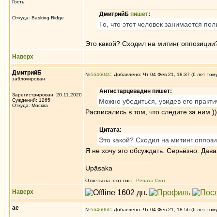
Гость
ДмитрийБ
пишет
:
Откуда: Basking Ridge
То, что этот человек занимается по
Это какой? Сходил на митинг оппозиции
Наверх
ДмитрийБ
№
564604
Добавлено: Чт 04 Фев 21, 18:37 (6 лет том
заблокирован
Антистарцевадин пишет:
Зарегистрирован: 20.11.2020
Суждений: 1265
Можно убедиться, увидев его практи
Откуда: Москва
Расписались в том, что следите за ним ))
Цитата:
Это какой? Сходил на митинг оппоз
Я не хочу это обсуждать. Серьёзно. Дав
_________________
Upāsaka
Ответы на этот пост:
Рената Скот
Наверх
ae
№
564606
Добавлено: Чт 04 Фев 21, 18:56 (6 лет том