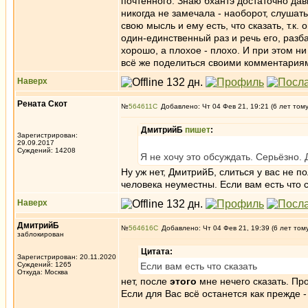
почтенного. Знаю бхантэ достаточно давн
никогда не замечала - наоборот, слушат
свою мысль и ему есть, что сказать, т.к
один-единственный раз и речь его, разб
хорошо, а плохое - плохо. И при этом н
всё же поделиться своими комментария
Наверх
Рената Скот
№
564611
Добавлено: Чт 04 Фев 21, 19:21 (6 лет том
ДмитрийБ
пишет
:
Зарегистрирован:
29.09.2017
Суждений: 14208
Я не хочу это обсуждать. Серьёзно.
Ну уж нет, ДмитрийБ, слиться у вас не
человека неуместны. Если вам есть что ск
Наверх
ДмитрийБ
№
564616
Добавлено: Чт 04 Фев 21, 19:39 (6 лет том
заблокирован
Цитата:
Зарегистрирован: 20.11.2020
Суждений: 1265
Если вам есть что сказать
Откуда: Москва
нет, после
этого
мне нечего сказать. Пр
Если для Вас всё останется как прежде -
_________________