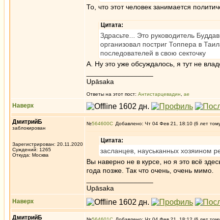
То, что этот человек занимается полити
Цитата:
Здрасьте... Это руководитель Буддав
организовал постриг Топпера в Таила
последователей в свою секточку
А. Ну это уже обсуждалось, я тут не вл
_________________
Upāsaka
Ответы на этот пост:
Антистарцевадин
,
ae
Наверх
ДмитрийБ
№
564600
Добавлено: Чт 04 Фев 21, 18:10 (6 лет том
заблокирован
Цитата:
Зарегистрирован: 20.11.2020
Суждений: 1265
засланцев, науськанных хозяином р
Откуда: Москва
Вы наверно не в курсе, но я это всё зде
года позже. Так что очень, очень мимо.
_________________
Upāsaka
Наверх
ДмитрийБ
№
564601
Добавлено: Чт 04 Фев 21, 18:12 (6 лет том