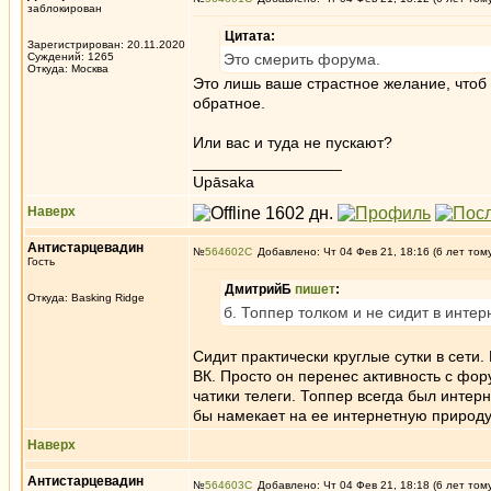
заблокирован
Цитата:
Зарегистрирован: 20.11.2020
Суждений: 1265
Это смерить форума.
Откуда: Москва
Это лишь ваше страстное желание, чтоб 
обратное.
Или вас и туда не пускают?
_________________
Upāsaka
Наверх
Антистарцевадин
№
564602
Добавлено: Чт 04 Фев 21, 18:16 (6 лет том
Гость
ДмитрийБ
пишет
:
Откуда: Basking Ridge
б. Топпер толком и не сидит в интер
Сидит практически круглые сутки в сети
ВК. Просто он перенес активность с фо
чатики телеги. Топпер всегда был интер
бы намекает на ее интернетную природу
Наверх
Антистарцевадин
№
564603
Добавлено: Чт 04 Фев 21, 18:18 (6 лет том