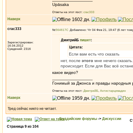
Upāsaka
Ответы на этот пост:
crac333
Наверх
crac333
№
564617
Добавлено: Чт 04 Фев 21, 19:47 (6 лет том
ДмитрийБ
пишет
:
Зарегистрирован:
16.04.2012
Цитата:
Суждений: 2316
Если вам есть что сказать
нет, после
этого
мне нечего сказать
происходит. Если для Вас всё остане
какое видео?
_________________
Гонимый за Джонса и правды народныя 
Ответы на этот пост:
ДмитрийБ
,
Антистарцевадин
Наверх
Тред сейчас никто не читает.
Буддийские форумы
->
Дискуссии
С
Страница
9
из
104