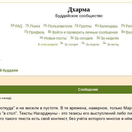
Дхарма
Буддийское сообщество
FAQ
Поиск
Пользователи
Группы
Календарь
Peг
Профиль
Войти и проверить личные сообщения
Вхo
Новые посты
За сегодня
За неделю
В этом разделе:
За сегодня
За неделю
За месяц
.
й буддизм
Сообщение
у назад)
ткуда" и не висели в пустоте. В те времена, наверное, только Мар
к "в стол". Тексты Нагарджуны - это тезисы его выступлений либо
о такого текста есть свой контекст, без учёта которого многое в н