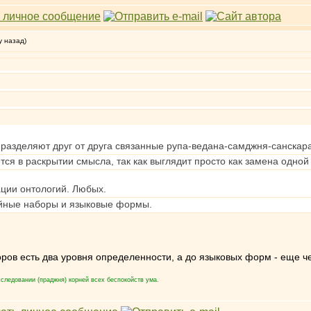
у назад)
 разделяют друг от друга связанные рупа-ведана-самджня-санскар
тся в раскрытии смысла, так как выглядит просто как замена одной
ации онтологий. Любых.
ийные наборы и языковые формы.
оров есть два уровня определенности, а до языковых форм - еще ч
следовании (праджня) корней всех беспокойств ума.