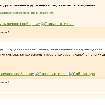
 от друга связанные рупа-ведана-самджня-санскара-виджняна.
следовании (праджня) корней всех беспокойств ума.
у назад)
друг от друга связанные рупа-ведана-самджня-санскара-виджняна.
тии смысла, так как выглядит просто как замена одной онтологии д
у назад)