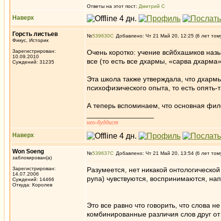
Ответы на этот пост:
Дмитрий С
Наверх
Горсть листьев
№
539630
Добавлено: Чт 21 Май 20, 12:25 (6 лет том
Фикус, Историк
Зарегистрирован:
Очень коротко: учение всйбхашиков назы
10.09.2010
все (то есть все дхармы, «сарва дхарма»
Суждений: 31235
Эта школа также утверждала, что дхарм
психофизического опыта, то есть опять-т
А теперь вспоминаем, что основная фи
_________________
нео-буддист
Наверх
Won Soeng
№
539637
Добавлено: Чт 21 Май 20, 13:54 (6 лет том
заблокирован(а)
Зарегистрирован:
Разумеется, нет никакой онтологическо
14.07.2006
рупа) чувствуются, воспринимаются, на
Суждений: 14466
Откуда: Королев
Это все равно что говорить, что слова н
комбинированные различия слов друг от 