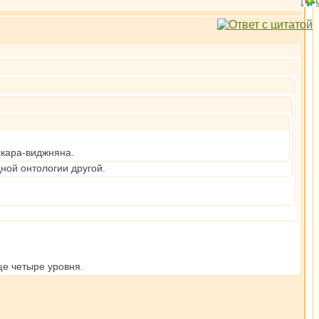
скара-виджняна.
дной онтологии другой.
ще четыре уровня.