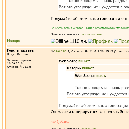
Так же и дхармы - лишь разделя
Вот это утверждение нуждается в ра
Подумайте об этом, как о генерации онт
_________________
Решительность и усердие (шила) в невозмутимом (самадхи) ис
Ответы на этот пост:
Горсть листьев
Наверх
Горсть листьев
№
539662
Добавлено: Чт 21 Май 20, 15:47 (6 лет том
Фикус, Историк
Зарегистрирован:
Won Soeng
пишет
:
10.09.2010
Суждений: 31235
Историк
пишет
:
Won Soeng
пишет
:
Так же и дхармы - лишь раз
Вот это утверждение нуждается 
Подумайте об этом, как о генерации
Онтологии генерируются как понятийны
_________________
нео-буддист
Ответы на этот пост:
Won Soeng