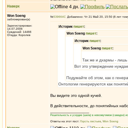
Наверх
Won Soeng
№
539664
Добавлено: Чт 21 Май 20, 15:50 (6 лет том
заблокирован(а)
Зарегистрирован:
Историк
пишет
:
14.07.2006
Суждений: 14466
Won Soeng
пишет
:
Откуда: Королев
Историк
пишет
:
Won Soeng
пишет
:
Так же и дхармы - лишь
Вот это утверждение нуждае
Подумайте об этом, как о генер
Онтологии генерируются как понят
Вы видите это одной кучей.
В действительности, до понятийных наб
_________________
Решительность и усердие (шила) в невозмутимом (самадхи) ис
Ответы на этот пост:
Горсть листьев
,
Won Soeng