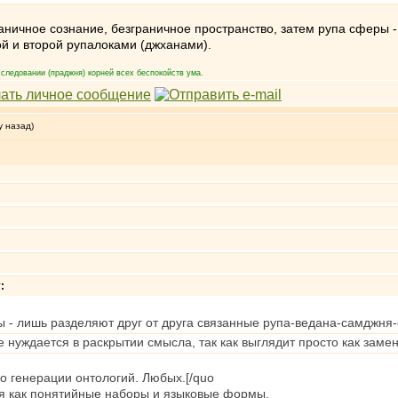
раничное сознание, безграничное пространство, затем рупа сферы -
ой и второй рупалоками (джханами).
следовании (праджня) корней всех беспокойств ума.
у назад)
т
:
ы - лишь разделяют друг от друга связанные рупа-ведана-самджня
е нуждается в раскрытии смысла, так как выглядит просто как заме
 о генерации онтологий. Любых.[/quo
я как понятийные наборы и языковые формы.