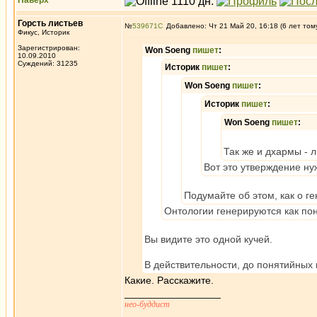
Наверх
Горсть листьев
№
539671
Добавлено: Чт 21 Май 20, 16:18 (6 лет том
Фикус, Историк
Зарегистрирован:
Won Soeng
пишет
:
10.09.2010
Суждений: 31235
Историк
пишет
:
Won Soeng
пишет
:
Историк
пишет
:
Won Soeng
пишет
:
Так же и дхармы - 
Вот это утверждение ну
Подумайте об этом, как о г
Онтологии генерируются как п
Вы видите это одной кучей.
В действительности, до понятийных 
Какие. Расскажите.
_________________
нео-буддист