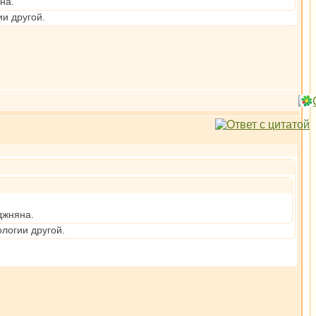
на.
ии другой.
джняна.
ологии другой.