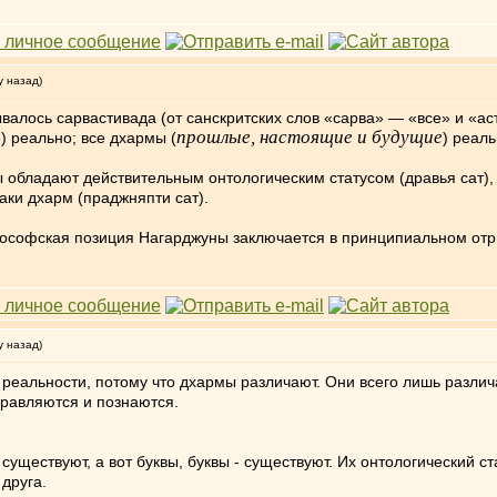
у назад)
валось сарвастивада (от санскритских слов «сарва» — «все» и «аст
прошлые, настоящие и будущие
) реально; все дхармы (
) реаль
ы обладают действительным онтологическим статусом (дравья сат
аки дхарм (праджняпти сат).
лософская позиция Нагарджуны заключается в принципиальном отр
у назад)
й реальности, потому что дхармы различают. Они всего лишь разли
правляются и познаются.
е существуют, а вот буквы, буквы - существуют. Их онтологический с
друга.