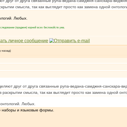
ют друг от друга связанные рупа-ведана-самджня-санскара-виджня
скрытии смысла, так как выглядит просто как замена одной онтолог
ологий. Любых.
следовании (праджня) корней всех беспокойств ума.
у назад)
деляют друг от друга связанные рупа-ведана-самджня-санскара-ви
в раскрытии смысла, так как выглядит просто как замена одной онт
 онтологий. Любых.
е наборы и языковые формы.