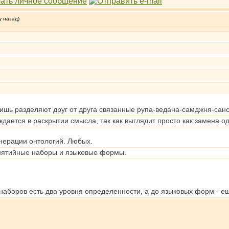
у назад)
лишь разделяют друг от друга связанные рупа-ведана-самджня-сан
ждается в раскрытии смысла, так как выглядит просто как замена о
енерации онтологий. Любых.
онятийные наборы и языковые формы.
наборов есть два уровня определенности, а до языковых форм - е