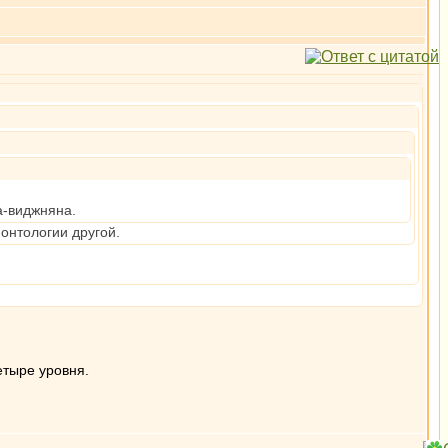
а-виджняна.
 онтологии другой.
етыре уровня.