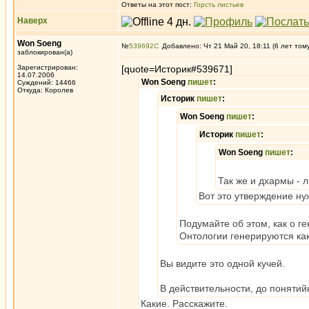
Ответы на этот пост:
Горсть листьев
Наверх
Won Soeng
№
539692
Добавлено: Чт 21 Май 20, 18:11 (6 лет том
заблокирован(а)
Зарегистрирован:
[quote=Историк#539671]
14.07.2006
Won Soeng
пишет
:
Суждений: 14466
Откуда: Королев
Историк
пишет
:
Won Soeng
пишет
:
Историк
пишет
:
Won Soeng
пишет
:
Так же и дхармы - 
Вот это утверждение ну
Подумайте об этом, как о г
Онтологии генерируются ка
Вы видите это одной кучей.
В действительности, до понятий
Какие. Расскажите.