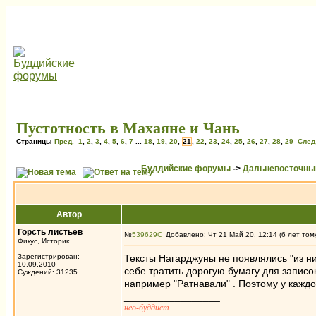
Пустотность в Махаяне и Чань
Страницы
Пред.
1
,
2
,
3
,
4
,
5
,
6
,
7
...
18
,
19
,
20
,
21
,
22
,
23
,
24
,
25
,
26
,
27
,
28
,
29
След
Буддийские форумы
->
Дальневосточны
Автор
Горсть листьев
№
539629
Добавлено: Чт 21 Май 20, 12:14 (6 лет том
Фикус, Историк
Зарегистрирован:
Тексты Нагарджуны не появлялись "из нио
10.09.2010
себе тратить дорогую бумагу для записо
Суждений: 31235
например "Ратнавали" . Поэтому у каждог
_________________
нео-буддист