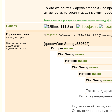
То что относится к арупа сферам - безг
активности, которая угасает между перв
_________________
Решительность и усердие (шила) в невозмутимом (самадхи) ис
Наверх
Горсть листьев
№
539701
Добавлено: Чт 21 Май 20, 19:28 (6 лет том
Фикус, Историк
Зарегистрирован:
[quote=Won Soeng#539692]
10.09.2010
Историк
пишет
:
Суждений: 31235
Won Soeng
пишет
:
Историк
пишет
:
Won Soeng
пишет
:
Историк
пишет
:
Won Soeng
пише
Так же и дхарм
Вот это утверждени
Подумайте об этом, как
Онтологии генерируютс