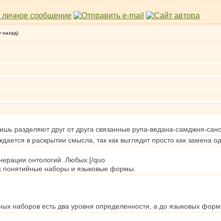
у назад)
лишь разделяют друг от друга связанные рупа-ведана-самджня-сан
ждается в раскрытии смысла, так как выглядит просто как замена о
енерации онтологий. Любых.[/quo
к понятийные наборы и языковые формы.
ных наборов есть два уровня определенности, а до языковых форм