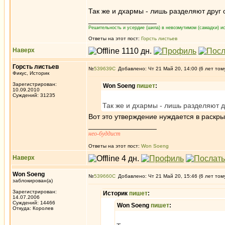
Так же и дхармы - лишь разделяют друг
_________________
Решительность и усердие (шила) в невозмутимом (самадхи) ис
Ответы на этот пост:
Горсть листьев
Наверх
Горсть листьев
№
539639
Добавлено: Чт 21 Май 20, 14:00 (6 лет том
Фикус, Историк
Зарегистрирован:
Won Soeng
пишет
:
10.09.2010
Суждений: 31235
Так же и дхармы - лишь разделяют 
Вот это утверждение нуждается в раскры
_________________
нео-буддист
Ответы на этот пост:
Won Soeng
Наверх
Won Soeng
№
539660
Добавлено: Чт 21 Май 20, 15:46 (6 лет том
заблокирован(а)
Зарегистрирован:
Историк
пишет
:
14.07.2006
Суждений: 14466
Won Soeng
пишет
:
Откуда: Королев