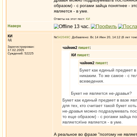
дравья можно подразумевать постоянно
образом) - с рогами зайца понятнее - эт
является - в уме.
Ответы на этот пост:
КИ
Наверх
КИ
№
542049
Добавлено: Вс 14 Июн 20, 14:12 (6 лет том
3Д
Зарегистрирован:
чайник2
пишет
:
17.02.2005
Суждений: 52225
КИ
пишет
:
чайник2
пишет
:
Букет как единый предмет в
никаким. То же самое - с т
всеведения.
Букет не является не-дравья?
Букет как единый предмет в вазе яв
для тех, кто считает такой букет хо
не-дравья можно подразумевать пос
то еще образом) - с рогами зайца по
является\не является - в уме.
А реальное во фразе "поэтому не являет