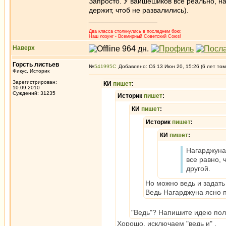
Запросто. У вайшешиков все реально, на
держит, чтоб не развалились).
_________________
Два класса столкнулись в последнем бою;
Наш лозунг - Всемирный Советский Союз!
Наверх
Горсть листьев
№
541995
Добавлено: Сб 13 Июн 20, 15:26 (6 лет том
Фикус, Историк
Зарегистрирован:
КИ
пишет
:
10.09.2010
Суждений: 31235
Историк
пишет
:
КИ
пишет
:
Историк
пишет
:
КИ
пишет
:
Нагарджуна:
все равно, 
другой.
Но можно ведь и задать
Ведь Нагарджуна ясно по
"Ведь"? Напишите идею пол
Хорошо, исключаем "ведь и" .