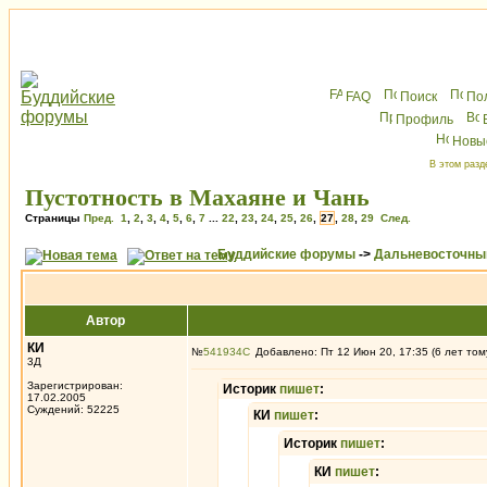
FAQ
Поиск
По
Профиль
Новы
В этом разд
Пустотность в Махаяне и Чань
Страницы
Пред.
1
,
2
,
3
,
4
,
5
,
6
,
7
...
22
,
23
,
24
,
25
,
26
,
27
,
28
,
29
След.
Буддийские форумы
->
Дальневосточны
Автор
КИ
№
541934
Добавлено: Пт 12 Июн 20, 17:35 (6 лет том
3Д
Зарегистрирован:
Историк
пишет
:
17.02.2005
Суждений: 52225
КИ
пишет
:
Историк
пишет
:
КИ
пишет
: