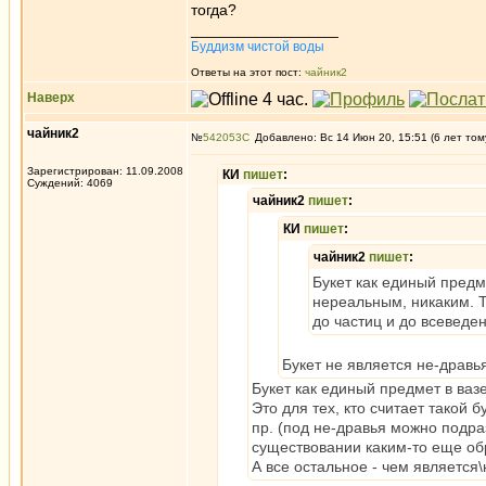
тогда?
_________________
Буддизм чистой воды
Ответы на этот пост:
чайник2
Наверх
чайник2
№
542053
Добавлено: Вс 14 Июн 20, 15:51 (6 лет том
Зарегистрирован: 11.09.2008
КИ
пишет
:
Суждений: 4069
чайник2
пишет
:
КИ
пишет
:
чайник2
пишет
:
Букет как единый предм
нереальным, никаким. Т
до частиц и до всеведе
Букет не является не-дравь
Букет как единый предмет в ваз
Это для тех, кто считает такой 
пр. (под не-дравья можно подр
существовании каким-то еще обра
А все остальное - чем является\