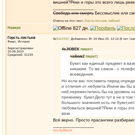
вишней?Реки и горы это всего лишь реки и
_________________
Свобода или смерть
Бессмыслие или см
Ответы на этот пост:
Горсть листьев
,
чайник2
Наверх
Горсть листьев
№
542255
Добавлено: Вт 16 Июн 20, 12:14 (6 лет том
Фикус, Историк
Зарегистрирован:
4eJIOBEK
пишет
:
10.09.2010
Суждений: 31235
чайник2
пишет
:
Букет как единый предмет в ваз
никаким. То же самое - с телефо
всеведения.
Но если вас поставить перед опреде
и отличия от небукета.Иначе вы бы 
ней,переместились бы на уровень ни
прежнему букет.Дело тут в не в том 
большого значения,есть ли букет,не
любоваться вишней?Реки и горы это в
вазе.
Всё верно. Просто прасангики разбираю
_________________
нео-буддист