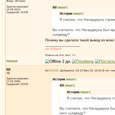
Фикус, Историк
Зарегистрирован:
КИ
пишет
:
10.09.2010
Суждений: 31235
Историк
пишет
:
Я считаю, что Нагарджуна стрем
Вы считаете, что Нагарджуна был к
cьядваду?
Почему вы сделали такой вывод из моих
_________________
нео-буддист
Ответы на этот пост:
КИ
Наверх
КИ
№
542000
Добавлено: Сб 13 Июн 20, 16:42 (6 лет том
3Д
Зарегистрирован:
Историк
пишет
:
17.02.2005
Суждений: 52225
КИ
пишет
:
Историк
пишет
:
Я считаю, что Нагарджуна с
Вы считаете, что Нагарджуна б
него cьядваду?