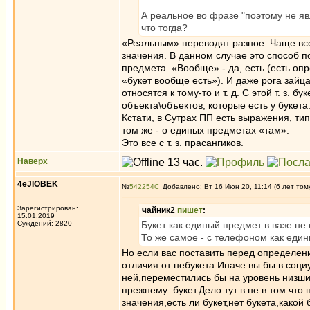
А реальное во фразе "поэтому не яв
что тогда?
«Реальным» переводят разное. Чаще всег
значения. В данном случае это способ п
предмета. «Вообще» - да, есть (есть опр
«букет вообще есть»). И даже рога зайц
относятся к тому-то и т. д. С этой т. з.
объекта\объектов, которые есть у букета
Кстати, в Сутрах ПП есть выражения, ти
том же - о единых предметах «там».
Это все с т. з. прасангиков.
Наверх
4eJIOBEK
№
542254
Добавлено: Вт 16 Июн 20, 11:14 (6 лет том
Зарегистрирован:
чайник2
пишет
:
15.01.2019
Суждений: 2820
Букет как единый предмет в вазе не
То же самое - с телефоном как един
Но если вас поставить перед определени
отличия от небукета.Иначе вы бы в соци
ней,переместились бы на уровень низших
прежнему букет.Дело тут в не в том что 
значения,есть ли букет,нет букета,како