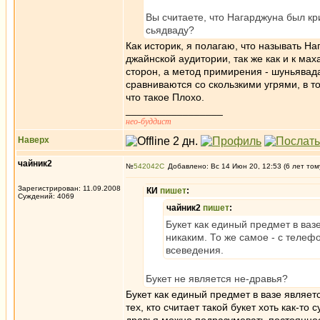
Вы считаете, что Нагарджуна был к
cьядваду?
Как историк, я полагаю, что называть Н
джайнской аудитории, так же как и к ма
сторон, а метод примирения - шуньявада,
сравниваются со скользкими угрями, в то
что такое Плохо.
_________________
нео-буддист
Наверх
чайник2
№
542042
Добавлено: Вс 14 Июн 20, 12:53 (6 лет том
Зарегистрирован: 11.09.2008
КИ
пишет
:
Суждений: 4069
чайник2
пишет
:
Букет как единый предмет в ваз
никаким. То же самое - с телефо
всеведения.
Букет не является не-дравья?
Букет как единый предмет в вазе являет
тех, кто считает такой букет хоть как-то