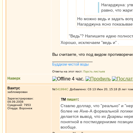
Нагарджуна: утв
равно, что жари
Но можно ведь и задать воп
Нагарджуна ясно показывает,
"Ведь"? Напишите идею полност
Хорошо, исключаем "ведь и" .
Вы считаете, что под видом противореч
_________________
Буддизм чистой воды
Ответы на этот пост:
Горсть листьев
Наверх
Вантус
№
541994
Добавлено: Сб 13 Июн 20, 15:18 (6 лет том
заблокирован
Зарегистрирован:
ТМ
пишет
:
09.09.2008
Суждений: 7953
Ставлю доллар, что "реально" и "не
Откуда: Воронеж
более не А\не-А формальной логики,
делается вывод, что их Дхармы нере
понятной в постмодернизме позиции 
вообще.