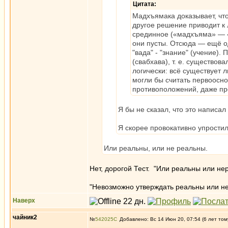
Цитата:
Мадхъямака доказывает, что
другое решение приводит к
срединное («мадхъяма» — 
они пусты. Отсюда — ещё о
"вада" - "знание" (учение)
(свабхава), т. е. существов
логически: всё существует л
могли бы считать первоосно
противоположений, даже пр
Я бы не сказал, что это написал 
Я скорее провокативно упростил
Или реальны, или не реальны.
Нет, дорогой Тест. "Или реальны или не
"Невозможно утверждать реальны или не
Наверх
чайник2
№
542025
Добавлено: Вс 14 Июн 20, 07:54 (6 лет том