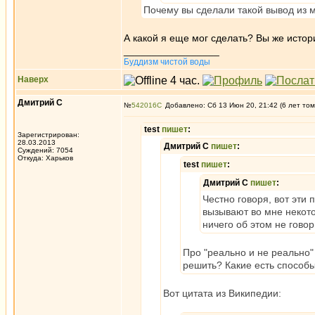
Почему вы сделали такой вывод из 
А какой я еще мог сделать? Вы же истор
_________________
Буддизм чистой воды
Наверх
Дмитрий С
№
542016
Добавлено: Сб 13 Июн 20, 21:42 (6 лет том
test
пишет
:
Зарегистрирован:
28.03.2013
Дмитрий С
пишет
:
Суждений: 7054
Откуда: Харьков
test
пишет
:
Дмитрий С
пишет
:
Честно говоря, вот эти
вызывают во мне некото
ничего об этом не говор
Про "реально и не реально"
решить? Какие есть способ
Вот цитата из Википедии: