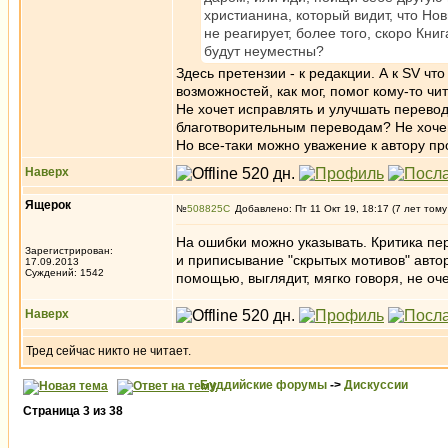
христианина, который видит, что Н
не реагирует, более того, скоро Кни
будут неуместны?
Здесь претензии - к редакции. А к SV чт
возможностей, как мог, помог кому-то чи
Не хочет исправлять и улучшать перевод
благотворительным переводам? Не хочешь
Но все-таки можно уважение к автору пр
Наверх
Ящерок
№
508825
Добавлено: Пт 11 Окт 19, 18:17 (7 лет тому
На ошибки можно указывать. Критика пе
Зарегистрирован:
и приписывание "скрытых мотивов" автор
17.09.2013
Суждений: 1542
помощью, выглядит, мягко говоря, не оч
Наверх
Тред сейчас никто не читает.
Буддийские форумы
->
Дискуссии
Страница
3
из
38