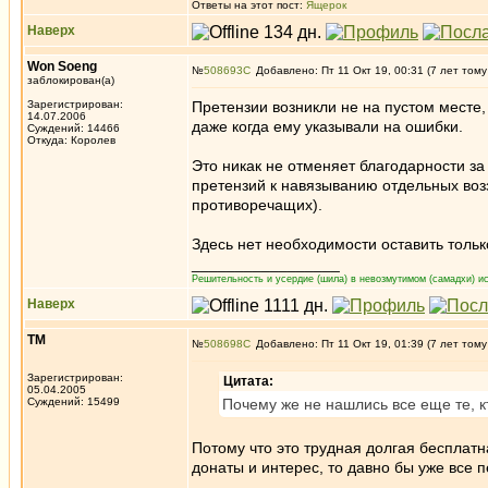
Ответы на этот пост:
Ящерок
Наверх
Won Soeng
№
508693
Добавлено: Пт 11 Окт 19, 00:31 (7 лет тому
заблокирован(а)
Зарегистрирован:
Претензии возникли не на пустом месте, 
14.07.2006
даже когда ему указывали на ошибки.
Суждений: 14466
Откуда: Королев
Это никак не отменяет благодарности за
претензий к навязыванию отдельных воз
противоречащих).
Здесь нет необходимости оставить только
_________________
Решительность и усердие (шила) в невозмутимом (самадхи) ис
Наверх
ТМ
№
508698
Добавлено: Пт 11 Окт 19, 01:39 (7 лет тому
Зарегистрирован:
Цитата:
05.04.2005
Суждений: 15499
Почему же не нашлись все еще те, к
Потому что это трудная долгая бесплатн
донаты и интерес, то давно бы уже все 
_________________