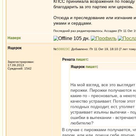
КПСС принимала возражения по поводу о
благодарить за это партию или церковь.
Отсюда и преследование или изгнание и
умами и сердцами.
Последний раз редактировалось: Ассаджи (Пт 11 Окт 19
Наверх
Ящерок
№
508823
Добавлено: Пт 11 Окт 19, 18:10 (7 лет тому
Рената
пишет
:
Зарегистрирован:
17.09.2013
Ящерок
пишет
:
Суждений: 1542
На мой взгляд, все это выгляди
пирожки. Пирожки получаются на
какие-то - пресноватые, а неко
качество устраивает. Потом это
голодных подходит, ест, утоляет
устраивает изъяны выпечки - по
ошибки в выпекании - встречают
любителю?
В случае с пирожками получается, ч
даром, или иди, поищи себе другую 