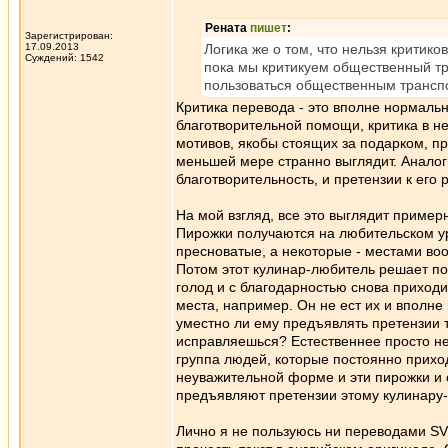
Рената
пишет
:
Зарегистрирован:
17.09.2013
Логика же о том, что нельзя критико
Суждений: 1542
пока мы критикуем общественный тра
пользоваться общественным транспор
Критика перевода - это вполне нормальн
благотворительной помощи, критика в н
мотивов, якобы стоящих за подарком, при
меньшей мере странно выглядит. Аналог
благотворительность, и претензии к его
На мой взгляд, все это выглядит пример
Пирожки получаются на любительском уро
пресноватые, а некоторые - местами во
Потом этот кулинар-любитель решает под
голод и с благодарностью снова приходи
места, например. Он не ест их и вполне
уместно ли ему предъявлять претензии 
исправляешься? Естественнее просто не е
группа людей, которые постоянно приход
неуважительной форме и эти пирожки и 
предъявляют претензии этому кулинару-лю
Лично я не пользуюсь ни переводами SV