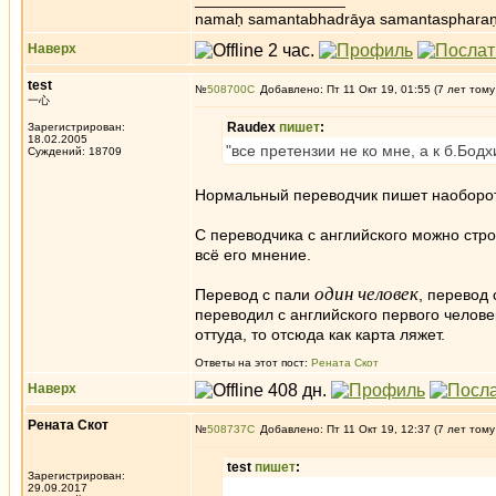
namaḥ samantabhadrāya samantaspharaṇ
Наверх
test
№
508700
Добавлено: Пт 11 Окт 19, 01:55 (7 лет тому
一心
Raudex
пишет
:
Зарегистрирован:
18.02.2005
"все претензии не ко мне, а к б.Бодх
Суждений: 18709
Нормальный переводчик пишет наоборот 
С переводчика с английского можно строг
всё его мнение.
один человек
Перевод с пали
, перевод 
переводил с английского первого челов
оттуда, то отсюда как карта ляжет.
Ответы на этот пост:
Рената Скот
Наверх
Рената Скот
№
508737
Добавлено: Пт 11 Окт 19, 12:37 (7 лет тому
test
пишет
:
Зарегистрирован:
29.09.2017