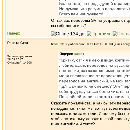
Более того, на предыдущей странице 
Не думаю, что разумно продолжать б
Всего вам наилучшего!
О, так вас переводы SV не устраивают ц
вы взбеленились?
Наверх
Рената Скот
№
508691
Добавлено: Пт 11 Окт 19, 00:03 (7 лет тому
Ящерок
пишет
:
Зарегистрирован:
29.09.2017
"Критикуют" - я имею в виду, критик
Суждений: 14208
любительских переводов на русски
претензии, как кажется, именно тем
меня впечатление от происходящего
переводов на английский, на мой взг
т.д.? Самим-то не смешно? Эти "пере
себя труд научиться бегло читать н
По крайней мере я так это понимаю.
Скажите пожалуйста, а как бы эти перевод
попадаются, типа, мы вот тут всем недо
пользователи заметили. И почему бы не 
чтобы потихоньку доводить свой проект
и на английский текст?