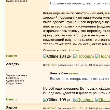
Суждений: 14208
Нормальный переводчик пишет наобор
Когда еще не было электронных книг, а в
хороший переводчик не один месяц мучи
было сделать лучше. Если перевод выде
внести свои правки и изменения (издате
затрачивались потому, что переводчик с
присущее многим жс). Здесь же годами л
надлежащий вид, но из какого-то странно
теперь текст этот, как он есть, окажется 
Ответы на этот пост:
Ассаджи
Наверх
Ассаджи
№
508752
Добавлено: Пт 11 Окт 19, 13:20 (7 лет тому
Рената Скот
пишет
:
Зарегистрирован:
09.10.2017
Более того, теперь текст этот, как он
Суждений: 845
Откуда: Киев
Не всё еще потеряно. Во-первых, оказало
И надеюсь, удастся в диалоге решить и 
Наверх
Ящерок
№
508789
Добавлено: Пт 11 Окт 19, 16:06 (7 лет тому