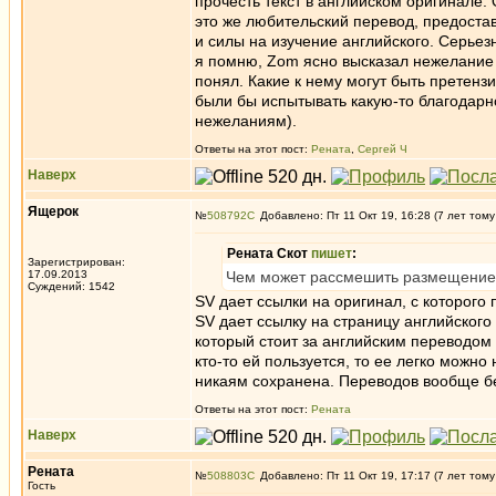
прочесть текст в английском оригинале.
это же любительский перевод, предоста
и силы на изучение английского. Серьезн
я помню, Zom ясно высказал нежелание и
понял. Какие к нему могут быть претен
были бы испытывать какую-то благодарно
нежеланиям).
Ответы на этот пост:
Рената
,
Сергей Ч
Наверх
Ящерок
№
508792
Добавлено: Пт 11 Окт 19, 16:28 (7 лет тому
Рената Скот
пишет
:
Зарегистрирован:
17.09.2013
Чем может рассмешить размещение с
Суждений: 1542
SV дает ссылки на оригинал, с которого 
SV дает ссылку на страницу английского 
который стоит за английским переводом 
кто-то ей пользуется, то ее легко можно
никаям сохранена. Переводов вообще без
Ответы на этот пост:
Рената
Наверх
Рената
№
508803
Добавлено: Пт 11 Окт 19, 17:17 (7 лет тому
Гость