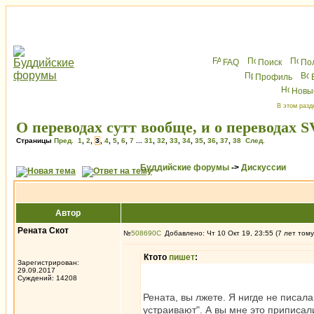
FAQ
Поиск
По
Профиль
Новы
В этом разд
О переводах сутт вообще, и о переводах 
Страницы
Пред.
1
,
2
,
3
,
4
,
5
,
6
,
7
...
31
,
32
,
33
,
34
,
35
,
36
,
37
,
38
След.
Буддийские форумы
->
Дискуссии
Автор
Рената Скот
№
508690
Добавлено: Чт 10 Окт 19, 23:55 (7 лет тому
Ктото
пишет
:
Зарегистрирован:
29.09.2017
Суждений: 14208
Рената, вы лжете. Я нигде не писал
устраивают". А вы мне это приписали