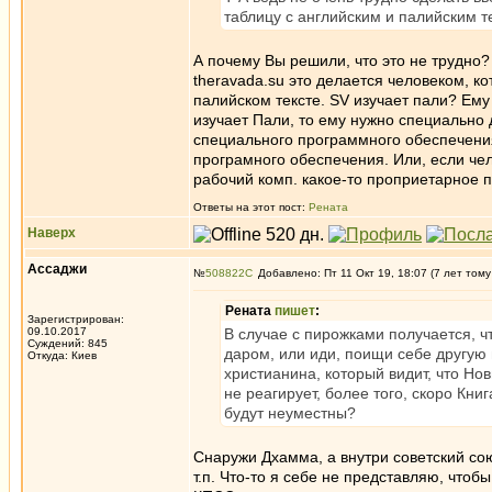
таблицу с английским и палийским те
А почему Вы решили, что это не трудно?
theravada.su это делается человеком, к
палийском тексте. SV изучает пали? Ему 
изучает Пали, то ему нужно специально 
специального программного обеспечения
програмного обеспечения. Или, если чел
рабочий комп. какое-то проприетарное 
Ответы на этот пост:
Рената
Наверх
Ассаджи
№
508822
Добавлено: Пт 11 Окт 19, 18:07 (7 лет тому
Рената
пишет
:
Зарегистрирован:
09.10.2017
В случае с пирожками получается, ч
Суждений: 845
даром, или иди, поищи себе другую 
Откуда: Киев
христианина, который видит, что Н
не реагирует, более того, скоро Кни
будут неуместны?
Снаружи Дхамма, а внутри советский сою
т.п. Что-то я себе не представляю, что