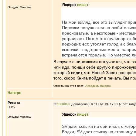
Ящерок
пишет
:
Откуда: Moscow
На мой взгляд, все это выглядит пр
Пирожки получаются на любительском
пресноватые, а некоторые - местам
устраивает. Потом этот кулинар-люб
подходит, ест, утоляет голод и с бл
выпечки - подгорелые места, наприм
встречаются горелые. Но уместно л
В случае с пирожками получается, что з
или иди, поищи себе другую пирожковую.
который видит, что Новый Завет распрос
того, скоро Книга пойдет в печать. Вы п
Ответы на этот пост:
Ассаджи
,
Ящерок
Наверх
Рената
№
508806
Добавлено: Пт 11 Окт 19, 17:21 (7 лет тому
Гость
Ящерок
пишет
:
Откуда: Moscow
SV дает ссылки на оригинал, с котор
Бодхи, SV дает ссылку на страницу а