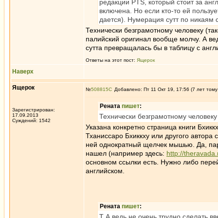
редакции PTS, который стоит за анг
включена. Но если кто-то ей пользуе
дается). Нумерация сутт по никаям 
Технически безграмотному человеку (так
палийский оригинал вообще молчу. А вед
сутта превращалась бы в таблицу с англи
Ответы на этот пост:
Ящерок
Наверх
Ящерок
№
508815
Добавлено: Пт 11 Окт 19, 17:56 (7 лет тому
Рената
пишет
:
Зарегистрирован:
17.09.2013
Технически безграмотному человеку 
Суждений: 1542
Указана конкретно страница книги Бхикк
Тханиссаро Бхиккху или другого автора 
ней однократный щелчек мышью. Да, пар
нашел (например здесь:
http://theravad
основном ссылки есть. Нужно либо перей
английском.
Рената
пишет
:
Т А ведь не очень трудно сделать в