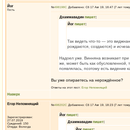
Йог
№
498198
Добавлено: Сб 17 Авг 19, 16:47 (7 лет тому
Гость
Дхаммавадин
пишет
:
Йог
пишет
:
Так видеть что-то — это виджнана
рождаются, создаются) и исчеза
Надоел уже. Винняна возникает при 
же, может быть как обусловленной, т
появлялась, поэтому есть видение 
Вы уже опираетесь на нерождённое?
Ответы на этот пост:
Егор Непомнящий
Наверх
Егор Непомнящий
№
498202
Добавлено: Сб 17 Авг 19, 18:23 (7 лет тому
Йог
пишет
:
Зарегистрирован:
27.07.2019
Дхаммавадин
пишет
:
Суждений: 150
Откуда: Вологда
Йог
пишет
: