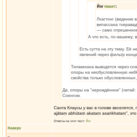
Йог
пишет
:
Лхагтонг (видение 
випассана тхеравад
— само отрешенное
А что есть, по-вашему,
Есть сутта на эту тему. Её
явлений через фильтр конце
Тилаккхана выводятся через со
опоры на необусловленную нибба
свойства только обусловленных
Да, опоры на "нерождённое" (читай: 
Соенгом.
Санта Клаусы у вас в голове веселятся, 
ajātaṃ abhūtaṃ akataṃ asaṅkhataṃ", это
Ответы на этот пост:
Йог
Наверх