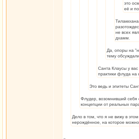
это ос
её и п
Тилаккхана
разотождес
не всех яв
дхамм.
Да, опоры на "н
тему обсуждали
Санта Клаусы у вас 
практики флуда на 
Это ведь и эпитеты Сан
Флудер, возомнивший себя 
концепции от реальных пар
Дело в том, что я не вижу в эт
нерождённое, на которое можно