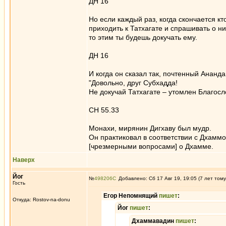
ДН 16
Но если каждый раз, когда скончается кт
приходить к Татхагате и спрашивать о н
то этим ты будешь докучать ему.
ДН 16
И когда он сказал так, почтенный Ананда
"Довольно, друг Субхадда!
Не докучай Татхагате – утомлен Благосл
СН 55.33
Монахи, мирянин Дигхаву был мудр.
Он практиковал в соответствии с Дхамм
[чрезмерными вопросами] о Дхамме.
Наверх
Йог
№
498206
Добавлено: Сб 17 Авг 19, 19:05 (7 лет тому
Гость
Егор Непомнящий
пишет
:
Откуда: Rostov-na-donu
Йог
пишет
:
Дхаммавадин
пишет
: