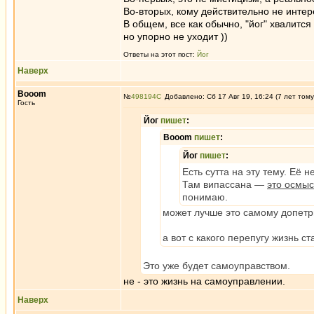
Во-вторых, кому действительно не инте
В общем, все как обычно, "йог" хвалитс
но упорно не уходит ))
Ответы на этот пост:
Йог
Наверх
Booom
№
498194
Добавлено: Сб 17 Авг 19, 16:24 (7 лет тому
Гость
Йог
пишет
:
Booom
пишет
:
Йог
пишет
:
Есть сутта на эту тему. Её 
Там випассана —
это осмы
понимаю.
может лучше это самому допетрит
а вот с какого перепугу жизнь с
Это уже будет самоуправством.
не - это жизнь на самоуправлении.
Наверх