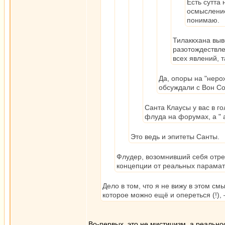
Есть сутта
осмысление
понимаю.
Тилаккхана выв
разотождествле
всех явлений, 
Да, опоры на "нерож
обсуждали с Вон Со
Санта Клаусы у вас в го
флуда на форумах, а " 
Это ведь и эпитеты Санты.
Флудер, возомнивший себя отр
концепции от реальных парамат
Дело в том, что я не вижу в этом с
которое можно ещё и опереться (!)
Во-первых, это не мистицизм, а реально