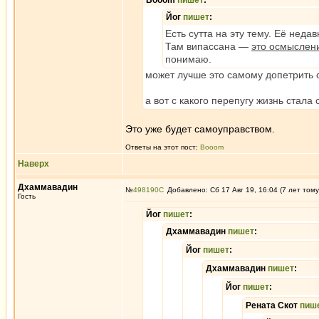
Booom
пишет
:
Йог
пишет
:
Есть сутта на эту тему. Её неда
Там випассана —
это осмыслен
понимаю.
может лучше это самому допетрить о 
а вот с какого перепугу жизнь стала
Это уже будет самоуправством.
Ответы на этот пост:
Booom
Наверх
Дхаммавадин
№
498190
Добавлено: Сб 17 Авг 19, 16:04 (7 лет тому
Гость
Йог
пишет
:
Дхаммавадин
пишет
:
Йог
пишет
:
Дхаммавадин
пишет
:
Йог
пишет
:
Рената Скот
пиш