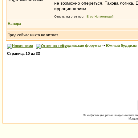
Откуда: Rostov-na-donu
не возможно опереться. Такова логика. 
иррационализм.
Ответы на этот пост:
Егор Непомнящий
Наверх
Тред сейчас никто не читает.
Буддийские форумы
->
Южный буддизм
Страница
10
из
33
За информацию, размещённую на сайте пол
Мощь пх