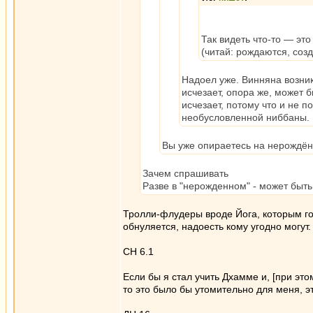
Так видеть что-то — это
(читай: рождаются, соз
Надоел уже. Винняна возник
исчезает, опора же, может 
исчезает, потому что и не 
необусловленной ниббаны.
Вы уже опираетесь на нерождё
Зачем спрашивать
Разве в "нерожденном" - может быть
Тролли-флудеры вроде Йога, которым год
обнуляется, надоесть кому угодно могут
СН 6.1
Если бы я стал учить Дхамме и, [при это
то это было бы утомительно для меня, э