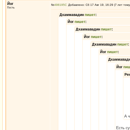
Йог
№
498195
Добавлено: Сб 17 Авг 19, 16:29 (7 лет тому
Гость
Дхаммавадин
пишет
:
Йог
пишет
:
Дхаммавадин
пишет
:
Йог
пишет
:
Дхаммавадин
пишет
:
Йог
пишет
:
Дхаммавад
Йог
пиш
Ре
А 
Есть с