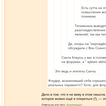
Есть сутта на 
осмысление все
понимаю.
Тилаккхана выводя
разотождествления 
явлений, так как т
Да, опоры на "нерождённ
обсуждали с Вон Соенг
Санта Клаусы у вас в голов
на форумах, а " ajātaṃ abh
Это ведь и эпитеты Санты.
Флудер, возомнивший себя отрешен
реальных параматтх? Хотя, для флу
Дело в том, что я не вижу в этом смысл
которое можно ещё и опереться (!), — 
Ответы на этот пост:
Дхаммавадин