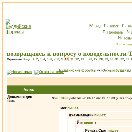
FAQ
Поиск
По
Профиль
Новы
В этом разд
возвращаясь к вопросу о новодельности 
Страницы
Пред.
1
,
2
,
3
,
4
,
5
,
6
,
7
,
8
,
9
,
10
,
11
,
12
,
13
...
26
,
27
,
28
,
29
,
30
,
31
,
32
,
33
Буддийские форумы
->
Южный буддизм
Автор
Дхаммавадин
№
498183
Добавлено: Сб 17 Авг 19, 15:39 (7 лет тому
Гость
Йог
пишет
:
Дхаммавадин
пишет
:
Йог
пишет
:
Рената Скот
пишет
: