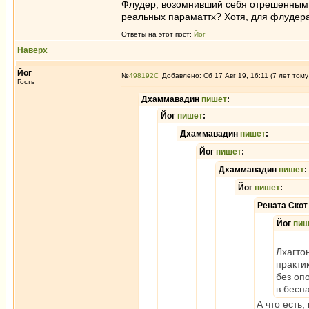
Флудер, возомнивший себя отрешенным 
реальных параматтх? Хотя, для флудера
Ответы на этот пост:
Йог
Наверх
Йог
№
498192
Добавлено: Сб 17 Авг 19, 16:11 (7 лет тому
Гость
Дхаммавадин
пишет
:
Йог
пишет
:
Дхаммавадин
пишет
:
Йог
пишет
:
Дхаммавадин
пишет
:
Йог
пишет
:
Рената Ско
Йог
пиш
Лхагто
практи
без оп
в бесп
А что есть