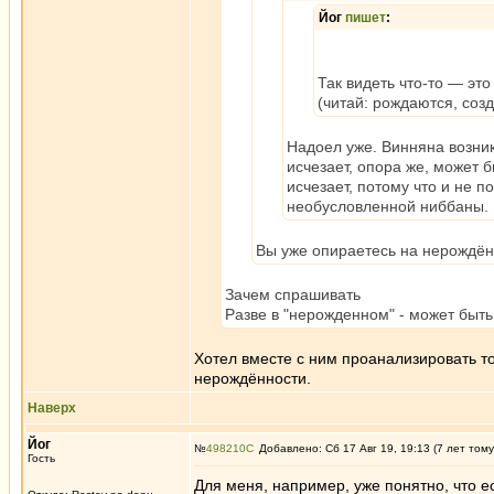
Йог
пишет
:
Так видеть что-то — это
(читай: рождаются, соз
Надоел уже. Винняна возник
исчезает, опора же, может 
исчезает, потому что и не 
необусловленной ниббаны.
Вы уже опираетесь на нерождё
Зачем спрашивать
Разве в "нерожденном" - может быть
Хотел вместе с ним проанализировать т
нерождённости.
Наверх
Йог
№
498210
Добавлено: Сб 17 Авг 19, 19:13 (7 лет тому
Гость
Для меня, например, уже понятно, что ес