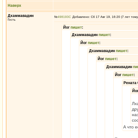
Наверх
Дхаммавадин
№
498193
Добавлено: Сб 17 Авг 19, 16:20 (7 лет тому
Гость
Йог
пишет
:
Дхаммавадин
пишет
:
Йог
пишет
:
Дхаммавадин
пишет
:
Йог
пишет
:
Дхаммавадин
пи
Йог
пишет
:
Рената
Йо
Лх
др
на
со
А что 