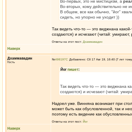
Во-первых, это не мистицизм, а
реа
Во-вторых, кому действительно не 
В общем, все как обычно, "йог" хва
сидеть, но упорно не уходит ))
Так видеть что-то — это виджнана какой-т
создаются) и исчезают (читай: умирают,
Ответы на этот пост:
Дхаммавадин
Наверх
Дхаммавадин
№
498197
Добавлено: Сб 17 Авг 19, 16:40 (7 лет тому
Гость
Йог
пишет
:
Так видеть что-то — это виджнана ка
создаются) и исчезают (читай: умир
Надоел уже. Винняна возникает при стол
может быть как обусловленной, так и не
поэтому есть видение как обусловленны
Ответы на этот пост:
Йог
Наверх