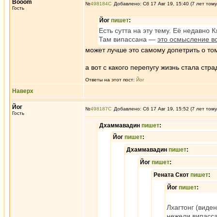
Booom
№
498184
Добавлено: Сб 17 Авг 19, 15:40 (7 лет тому
Гость
Йог
пишет
:
Есть сутта на эту тему. Её недавно 
Там випассана —
это осмысление в
может лучше это самому допетрить о том 
а вот с какого перепугу жизнь стала стр
Ответы на этот пост:
Йог
Наверх
Йог
№
498187
Добавлено: Сб 17 Авг 19, 15:52 (7 лет тому
Гость
Дхаммавадин
пишет
:
Йог
пишет
:
Дхаммавадин
пишет
:
Йог
пишет
:
Рената Скот
пишет
:
Йог
пишет
:
Лхагтонг (виде
нежели випасса