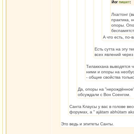
Йог
пишет
:
Лхагтонг (
практика, 
опоры. Опо
беспамятст
А что есть, по
Есть сутта на эту 
всех явлений через
Тилаккхана выводятся 
ними и опоры на необус
- общие свойства тольк
Да, опоры на "нерождённое" 
обсуждали с Вон Соенгом.
Санта Клаусы у вас в голове вес
форумах, а " ajātaṃ abhūtaṃ ak
Это ведь и эпитеты Санты.