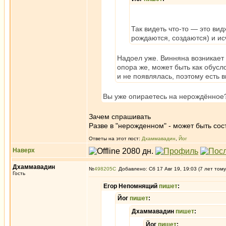
Так видеть что-то — это вид
рождаются, создаются) и ис
Надоел уже. Винняна возникает 
опора же, может быть как обусл
и не появлялась, поэтому есть
Вы уже опираетесь на нерождённое
Зачем спрашивать
Разве в "нерожденном" - может быть сос
Ответы на этот пост:
Дхаммавадин
,
Йог
Наверх
Дхаммавадин
№
498205
Добавлено: Сб 17 Авг 19, 19:03 (7 лет тому
Гость
Егор Непомнящий
пишет
:
Йог
пишет
:
Дхаммавадин
пишет
:
Йог
пишет
: