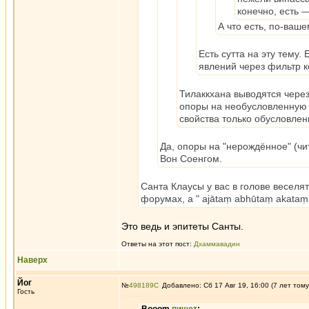
конечно, есть 
А что есть, по-ваш
Есть сутта на эту тему
явлений через фильтр к
Тилаккхана выводятся чере
опоры на необусловленную н
свойства только обусловле
Да, опоры на "нерождённое" (чит
Вон Соенгом.
Санта Клаусы у вас в голове веселят
форумах, а " ajātaṃ abhūtaṃ akataṃ
Это ведь и эпитеты Санты.
Ответы на этот пост:
Дхаммавадин
Наверх
Йог
№
498189
Добавлено: Сб 17 Авг 19, 16:00 (7 лет тому
Гость