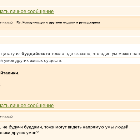
у назад)
Re: Коммуникация с другими людьми и рупа-дхармы
 цитату из
буддийского
текста, где сказано, что один ум может 
й умов других живых существ.
айтасики
.
,
у назад)
, не будучи буддами, тоже могут видеть напрямую умы людей.
сики других умов?