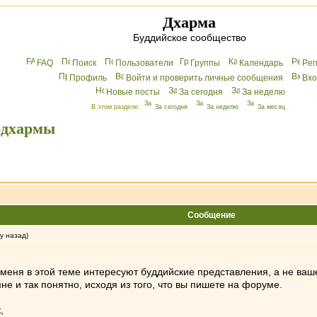
Дхарма
Буддийское сообщество
FAQ
Поиск
Пользователи
Группы
Календарь
Peг
Профиль
Войти и проверить личные сообщения
Вхo
Новые посты
За сегодня
За неделю
В этом разделе:
За сегодня
За неделю
За месяц
-дхармы
Сообщение
у назад)
 меня в этой теме интересуют буддийские представления, а не ваш
е и так понятно, исходя из того, что вы пишете на форуме.
,