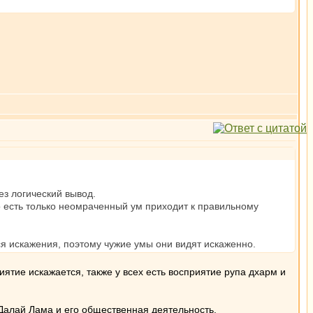
ез логический вывод.
о есть только неомраченный ум приходит к правильному
ся искажения, поэтому чужие умы они видят искаженно.
ятие искажается, также у всех есть восприятие рупа дхарм и
Далай Лама и его общественная деятельность.