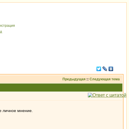
иcтрaция
д
Предыдущая
::
Следующая тема
е личное мнение.