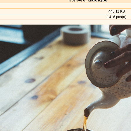
5575476_xlarge.jpg
445.11 KB
1416 раз(а)