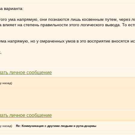
а варианта:
гого ума напрямую, они познаются лишь косвенным путем, через л
влияет на степень правильности этого логического вывода. То ес
ума напрямую, но у омраченных умов в это восприятие вносятся и
,
у назад)
у назад)
Re: Коммуникация с другими людьми и рупа-дхармы