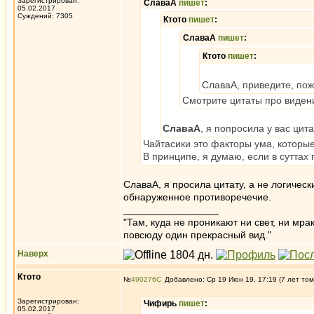
Зарегистрирован:
СлаваА
пишет
:
05.02.2017
Суждений: 7305
Ктото
пишет
:
СлаваА
пишет
:
Ктото
пишет
:
СлаваА, приведите, пож
Смотрите цитаты про виден
СлаваА
, я попросила у вас цит
Чайтасики это факторы ума, которые
В принципе, я думаю, если в суттах
СлаваА, я просила цитату, а не логичес
обнаруженное противоречечие.
_________________
"Там, куда не проникают ни свет, ни мрак
повсюду один прекрасный вид."
Наверх
Ктото
№
490276
Добавлено: Ср 19 Июн 19, 17:19 (7 лет том
Зарегистрирован:
Чифирь
пишет
:
05.02.2017