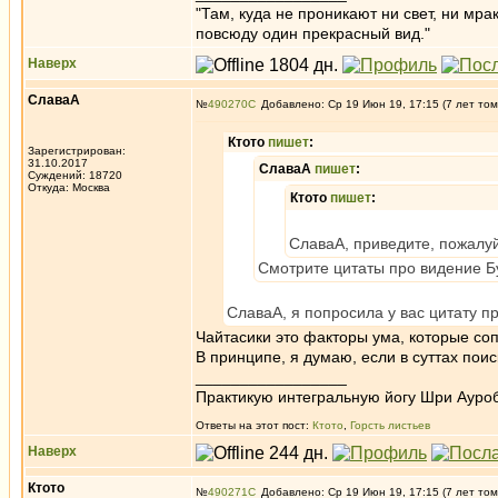
"Там, куда не проникают ни свет, ни мрак
повсюду один прекрасный вид."
Наверх
СлаваА
№
490270
Добавлено: Ср 19 Июн 19, 17:15 (7 лет том
Ктото
пишет
:
Зарегистрирован:
31.10.2017
СлаваА
пишет
:
Суждений: 18720
Откуда: Москва
Ктото
пишет
:
СлаваА, приведите, пожалуй
Смотрите цитаты про видение Б
СлаваА, я попросила у вас цитату п
Чайтасики это факторы ума, которые соп
В принципе, я думаю, если в суттах пои
_________________
Практикую интегральную йогу Шри Ауроб
Ответы на этот пост:
Ктото
,
Горсть листьев
Наверх
Ктото
№
490271
Добавлено: Ср 19 Июн 19, 17:15 (7 лет том