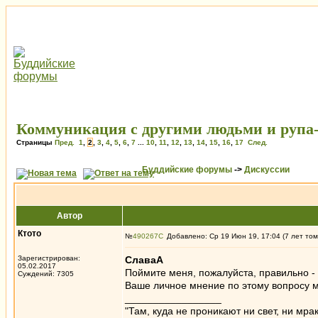
Коммуникация с другими людьми и рупа
Страницы
Пред.
1
,
2
,
3
,
4
,
5
,
6
,
7
...
10
,
11
,
12
,
13
,
14
,
15
,
16
,
17
След.
Буддийские форумы
->
Дискуссии
Автор
Ктото
№
490267
Добавлено: Ср 19 Июн 19, 17:04 (7 лет том
Зарегистрирован:
СлаваА
05.02.2017
Поймите меня, пожалуйста, правильно -
Суждений: 7305
Ваше личное мнение по этому вопросу мн
_________________
"Там, куда не проникают ни свет, ни мрак