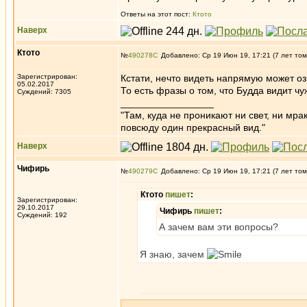
Ответы на этот пост:
Ктото
Наверх
Ктото
№
490278
Добавлено: Ср 19 Июн 19, 17:21 (7 лет том
Зарегистрирован:
Кстати, нечто видеть напрямую может оз
05.02.2017
То есть фразы о том, что Будда видит ч
Суждений: 7305
_________________
"Там, куда не проникают ни свет, ни мрак
повсюду один прекрасный вид."
Наверх
Чифирь
№
490279
Добавлено: Ср 19 Июн 19, 17:21 (7 лет том
Ктото
пишет
:
Зарегистрирован:
29.10.2017
Чифирь
пишет
:
Суждений: 192
А зачем вам эти вопросы?
Я знаю, зачем