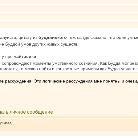
алуйста, цитату из
буддийского
текста, где сказано, что один у
ие Буддой умов других живых существ.
ату про
чайтасики
.
 сопровождают моменты умственного сознания. Как Будда мог знать
 поискать, то можно найти и конкретные примеры как Будда увидел 
кие рассуждения. Эти логические рассуждения мне понятны и очев
,
у назад)