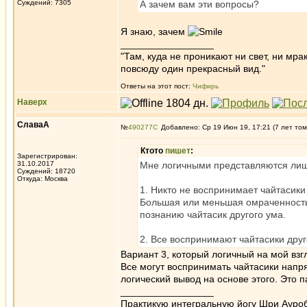
Суждений: 7305
А зачем вам эти вопросы?
Я знаю, зачем
_________________
"Там, куда не проникают ни свет, ни мрак
повсюду один прекрасный вид."
Ответы на этот пост:
Чифирь
Наверх
СлаваА
№
490277
Добавлено: Ср 19 Июн 19, 17:21 (7 лет том
Ктото
пишет
:
Зарегистрирован:
31.10.2017
Мне логичными представляются лиш
Суждений: 18720
Откуда: Москва
1. Никто не воспринимает чайтасики
Большая или меньшая омраченность 
познанию чайтасик другого ума.
2. Все воспринимают чайтасики друг
Вариант 3, который логичный на мой взг
Все могут воспринимать чайтасики напря
логический вывод на основе этого. Это
_________________
Практикую интегральную йогу Шри Ауроб