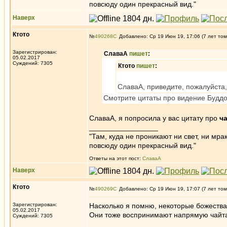
повсюду один прекрасный вид."
Наверх
Ктото
№
490268
Добавлено: Ср 19 Июн 19, 17:06 (7 лет том
Зарегистрирован:
СлаваА
пишет
:
05.02.2017
Суждений: 7305
Ктото
пишет
:
СлаваА, приведите, пожалуйста,
Смотрите цитаты про видение Буддо
СлаваА, я попросила у вас цитату про
ч
_________________
"Там, куда не проникают ни свет, ни мрак
повсюду один прекрасный вид."
Ответы на этот пост:
СлаваА
Наверх
Ктото
№
490269
Добавлено: Ср 19 Июн 19, 17:07 (7 лет том
Зарегистрирован:
Насколько я помню, некоторые божества
05.02.2017
Они тоже воспринимают напрямую чайта
Суждений: 7305
_________________