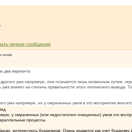
,
у назад)
ь два варианта:
 другого ума напрямую, они познаются лишь косвенным путем, чер
ума влияет на степень правильности этого логического вывода. Т
ого ума напрямую, но у омраченных умов в это восприятие вносят
ляд.
мую, у омраченных (или недостаточно очищенных) умов это воспри
 параллельные процессы.
индо, интересуюсь буддизмом. Очень нравится как учит буддизму 