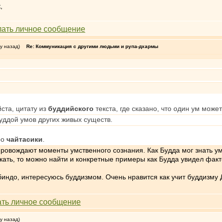
,
у назад)
Re: Коммуникация с другими людьми и рупа-дхармы
ста, цитату из
буддийского
текста, где сказано, что один ум мо
уддой умов других живых существ.
ро
чайтасики
.
ровождают моменты умственного сознания. Как Будда мог знать ум
скать, то можно найти и конкретные примеры как Будда увидел факт
индо, интересуюсь буддизмом. Очень нравится как учит буддизму 
у назад)