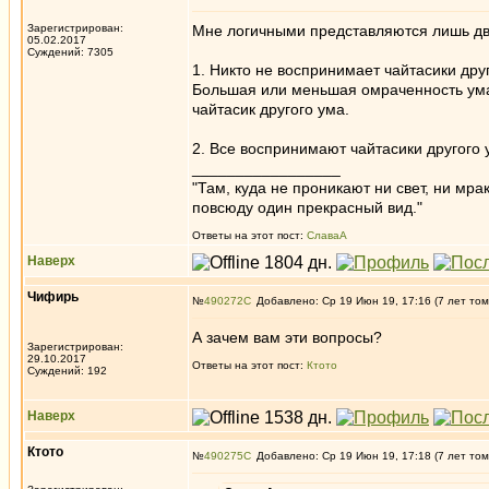
Зарегистрирован:
Мне логичными представляются лишь дв
05.02.2017
Суждений: 7305
1. Никто не воспринимает чайтасики дру
Большая или меньшая омраченность ума 
чайтасик другого ума.
2. Все воспринимают чайтасики другого 
_________________
"Там, куда не проникают ни свет, ни мрак
повсюду один прекрасный вид."
Ответы на этот пост:
СлаваА
Наверх
Чифирь
№
490272
Добавлено: Ср 19 Июн 19, 17:16 (7 лет том
А зачем вам эти вопросы?
Зарегистрирован:
29.10.2017
Ответы на этот пост:
Ктото
Суждений: 192
Наверх
Ктото
№
490275
Добавлено: Ср 19 Июн 19, 17:18 (7 лет том