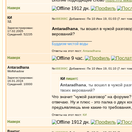
Вполне подходящее слово
https://ru.wik
Наверх
КИ
№
488368
Добавлено: Пн 10 Июн 19, 01:03 (7 лет том
3Д
Зарегистрирован:
Antaradhana
, ты вошел в чужой разгово
17.02.2005
верований?
Суждений: 52235
_________________
Буддизм чистой воды
Ответы на этот пост:
Antaradhana
Наверх
Antaradhana
№
488369
Добавлено: Пн 10 Июн 19, 01:10 (7 лет том
Wolfshadow
Зарегистрирован:
КИ
пишет
:
16.01.2016
Суждений: 10000
Antaradhana
, ты вошел в чужой раз
твоих верований?
Что значит "чужой разговор" на форуме? 
отвечаю. Ну и плюс - это палка о двух ко
предъявляешь мне какие-то требования,
Ответы на этот пост:
КИ
Наверх
Вантус