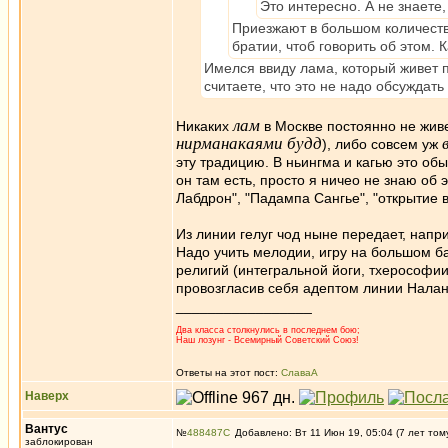
Это интересно. А не знаете,
Приезжают в большом количестве
братии, чтоб говорить об этом. 
Имелся ввиду лама, который живет п
считаете, что это не надо обсуждат
лам
Никаких
в Москве постоянно не жив
нирманакаями будд
), либо совсем уж
эту традицию. В ньингма и кагью это обы
он там есть, просто я ничео не знаю об 
Лабдрон", "Падампа Сангье", "открытие вр
Из линии гелуг чод ныне передает, напр
Надо учить мелодии, игру на большом ба
религий (интегральной йоги, тхерософии
провозгласив себя адептом линии Нала
_________________
Два класса столкнулись в последнем бою;
Наш лозунг - Всемирный Советский Союз!
Ответы на этот пост:
СлаваА
Наверх
Вантус
№
488487
Добавлено: Вт 11 Июн 19, 05:04 (7 лет том
заблокирован