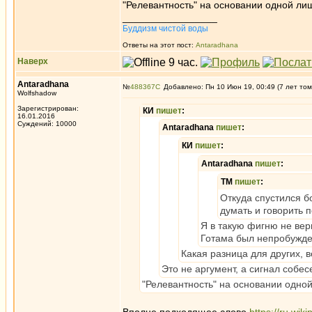
"Релевантность" на основании одной лиш
_________________
Буддизм чистой воды
Ответы на этот пост:
Antaradhana
Наверх
Antaradhana
№
488367
Добавлено: Пн 10 Июн 19, 00:49 (7 лет том
Wolfshadow
Зарегистрирован:
КИ
пишет
:
16.01.2016
Суждений: 10000
Antaradhana
пишет
:
КИ
пишет
:
Antaradhana
пишет
:
ТМ
пишет
:
Откуда спустился бо
думать и говорить
Я в такую фигню не вер
Готама был непробужде
Какая разница для других, в
Это не аргумент, а сигнал собес
"Релевантность" на основании одной