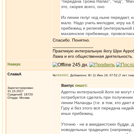
"передача Трома Нагмо", "чод", "Мач
это, скорее всего, оно.
Из линии гелуг чод ныне передает, 
мало. Надо учить мелодии, игру на б
прибежищ и религий (интегральной й
махаянское прибежище, провозглас
Спасибо. Понятно.
_________________
Практикую интегральную йогу Шри Ауроб
Лама и его общественная деятельность.
Наверх
СлаваА
№
488490
Добавлено: Вт 11 Июн 19, 07:52 (7 лет том
Вантус
пишет
:
Зарегистрирован:
31.10.2017
Адепты интегральной йоги не могут 
Суждений: 18720
потребуется сделать при получении
Откуда: Москва
линии Наланды (т.е. в том, кто дает
Гуру и без этого вся передача неде
иных прибежищ.
Уточню - не в амидаистских будде, дх
новодельных традициях (например, 