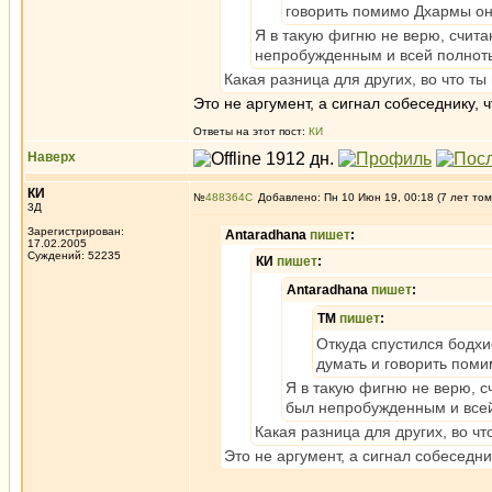
говорить помимо Дхармы он
Я в такую фигню не верю, счит
непробужденным и всей полнот
Какая разница для других, во что ты
Это не аргумент, а сигнал собеседнику, 
Ответы на этот пост:
КИ
Наверх
КИ
№
488364
Добавлено: Пн 10 Июн 19, 00:18 (7 лет том
3Д
Зарегистрирован:
Antaradhana
пишет
:
17.02.2005
Суждений: 52235
КИ
пишет
:
Antaradhana
пишет
:
ТМ
пишет
:
Откуда спустился бодхис
думать и говорить пом
Я в такую фигню не верю, 
был непробужденным и всей
Какая разница для других, во чт
Это не аргумент, а сигнал собеседни