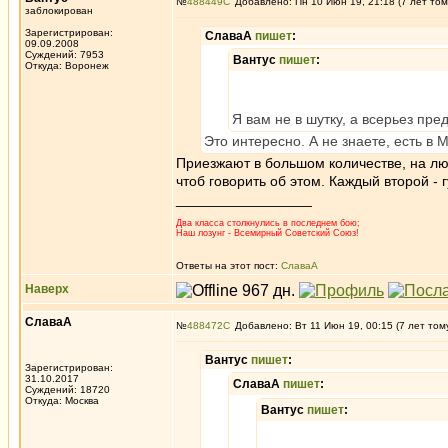
№
488449
Добавлено: Пн 10 Июн 19, 21:18 (7 лет том
заблокирован
Зарегистрирован:
СлаваА
пишет
:
09.09.2008
Суждений: 7953
Вантус
пишет
:
Откуда: Воронеж
Я вам не в шутку, а всерьез пре
Это интересно. А не знаете, есть в М
Приезжают в большом количестве, на люб
чтоб говорить об этом. Каждый второй - 
_________________
Два класса столкнулись в последнем бою;
Наш лозунг - Всемирный Советский Союз!
Ответы на этот пост:
СлаваА
Наверх
СлаваА
№
488472
Добавлено: Вт 11 Июн 19, 00:15 (7 лет том
Вантус
пишет
:
Зарегистрирован:
31.10.2017
СлаваА
пишет
:
Суждений: 18720
Откуда: Москва
Вантус
пишет
: