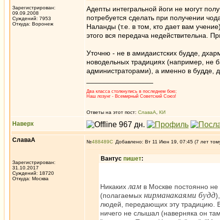
Зарегистрирован:
Адепты интегральной йоги не могут полу
09.09.2008
потребуется сделать при получении чод
Суждений: 7953
Откуда: Воронеж
Наланды (т.е. в том, кто дает вам учение
этого вся передача недействительна. П
Уточню - не в амидаистских будде, дхарме
новодельных традициях (например, не 
администраторами), а именно в будде, 
_________________
Два класса столкнулись в последнем бою;
Наш лозунг - Всемирный Советский Союз!
Ответы на этот пост:
СлаваА
,
КИ
Наверх
СлаваА
№
488489
Добавлено: Вт 11 Июн 19, 07:45 (7 лет том
Вантус
пишет
:
Зарегистрирован:
31.10.2017
Суждений: 18720
Откуда: Москва
лам
Никаких
в Москве постоянно не
нирманакаями будд
(полагаемых
)
людей, передающих эту традицию. В н
ничего не слышал (наверняка он там 