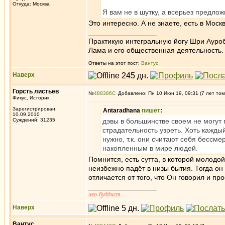
Откуда: Москва
Я вам не в шутку, а всерьез предлож
Это интересно. А не знаете, есть в Москв
_________________
Практикую интегральную йогу Шри Ауроб
Лама и его общественная деятельность.
Ответы на этот пост:
Вантус
Наверх
Горсть листьев
№
488386
Добавлено: Пн 10 Июн 19, 09:31 (7 лет том
Фикус, Историк
Зарегистрирован:
Antaradhana
пишет
:
10.09.2010
Суждений: 31235
дэвы в большинстве своем не могут 
страдательность узреть. Хоть кажды
нужно, т.к. они считают себя бессме
накопленным в мире людей.
Помнится, есть сутта, в которой молодой
неизбежно падёт в низы бытия. Тогда он
отличается от того, что Он говорил и п
_________________
нео-буддист
Наверх
Вантус