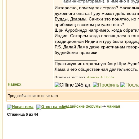
администраторами), а именно в буд
Интересно, почему так строго? Наскольк
духовного опыта. Гуру может действоват
Будды, Дхармы, Сангхи это понятно, но 
прибежищ в самом ритуале есть?
Шри Ауробиндо например, когда обратил
Индии. Сатпрем когда посвящался в тант
традиционной Индии и гуру были тради
P.S. Далай Лама даже христианам говорит
буддийские практики.
_________________
Практикую интегральную йогу Шри Ауроб
Лама и его общественная деятельность.
Ответы на этот пост:
Алексей А
,
BonZa
Наверх
Тред сейчас никто не читает.
Буддийские форумы
->
Чайная
Страница
6
из
44