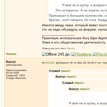
Я вам не в шутку, а всерьез
Это интересно. А не знаете, ест
Приезжают в большом количестве, на
братии, чтоб говорить об этом. Кажд
Имелся ввиду лама, который живет постоя
это не надо обсуждать на форуме, напи
_________________
Практикую интегральную йогу Шри Ауроб
Лама и его общественная деятельность.
Ответы на этот пост:
Вантус
Наверх
Вантус
№
488486
Добавлено: Вт 11 Июн 19, 04:49 (7 лет том
заблокирован
Зарегистрирован:
СлаваА
пишет
:
09.09.2008
Суждений: 7953
Вантус
пишет
:
Откуда: Воронеж
СлаваА
пишет
:
Вантус
пишет
:
Я вам не в шутку, а все