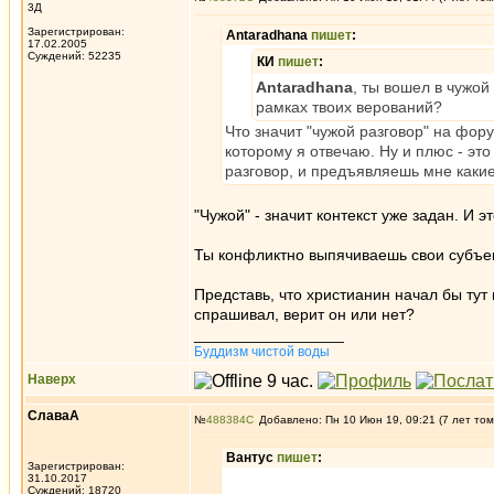
3Д
Зарегистрирован:
Antaradhana
пишет
:
17.02.2005
Суждений: 52235
КИ
пишет
:
Antaradhana
, ты вошел в чужой
рамках твоих верований?
Что значит "чужой разговор" на фору
которому я отвечаю. Ну и плюс - это
разговор, и предъявляешь мне какие
"Чужой" - значит контекст уже задан. И 
Ты конфликтно выпячиваешь свои субъек
Представь, что христианин начал бы тут 
спрашивал, верит он или нет?
_________________
Буддизм чистой воды
Наверх
СлаваА
№
488384
Добавлено: Пн 10 Июн 19, 09:21 (7 лет том
Вантус
пишет
:
Зарегистрирован:
31.10.2017
Суждений: 18720