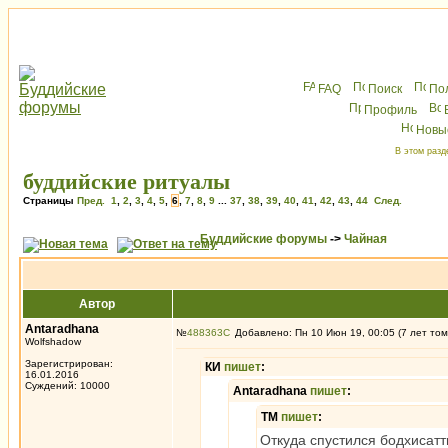
FAQ
Поиск
По
Профиль
Новы
В этом разд
буддийские ритуалы
Страницы
Пред.
1
,
2
,
3
,
4
,
5
,
6
,
7
,
8
,
9
...
37
,
38
,
39
,
40
,
41
,
42
,
43
,
44
След.
Буддийские форумы
->
Чайная
Автор
Antaradhana
№
488363
Добавлено: Пн 10 Июн 19, 00:05 (7 лет том
Wolfshadow
Зарегистрирован:
КИ
пишет
:
16.01.2016
Суждений: 10000
Antaradhana
пишет
:
ТМ
пишет
:
Откуда спустился бодхисаттв