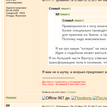
№
488370
Добавлено: Пн 10 Июн 19, 01:36 (7 лет том
заблокирован
Зарегистрирован:
СлаваА
пишет
:
09.09.2008
Суждений: 7953
КИ
пишет
:
Откуда: Воронеж
СлаваА
пишет
:
Привязанности к телу конеч
более специально проводить
для практики на Земле, а п
Поэтому надо максимально 
Я ни про какую "потерю" не пис
Идея о подобном может взяться 
Я по большей части Вантусу отвечал,
трансформацию тела я понимаю, что 
Я вам не в шутку, а всерьез предложил з
_________________
Два класса столкнулись в последнем бою;
Наш лозунг - Всемирный Советский Союз!
Ответы на этот пост:
СлаваА
Наверх
КИ
№
488372
Добавлено: Пн 10 Июн 19, 01:44 (7 лет том