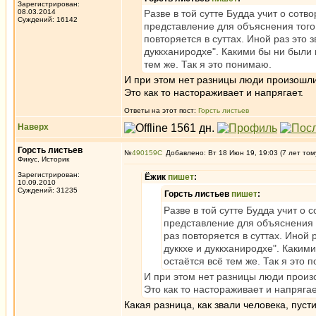
Зарегистрирован:
08.03.2014
Разве в той сутте Будда учит о сот
Суждений: 16142
представление для объяснения того,
повторяется в суттах. Иной раз это з
дуккханиродхе". Какими бы ни были 
тем же. Так я это понимаю.
И при этом нет разницы люди произошли
Это как то настораживает и напрягает.
Ответы на этот пост:
Горсть листьев
Наверх
Горсть листьев
№
490159
Добавлено: Вт 18 Июн 19, 19:03 (7 лет том
Фикус, Историк
Зарегистрирован:
Ёжик
пишет
:
10.09.2010
Суждений: 31235
Горсть листьев
пишет
:
Разве в той сутте Будда учит о
представление для объяснения т
раз повторяется в суттах. Иной р
дуккхе и дуккханиродхе". Каким
остаётся всё тем же. Так я это 
И при этом нет разницы люди произо
Это как то настораживает и напрягае
Какая разница, как звали человека, пус