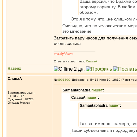
Ваша версия, что Брахма с
второму варианту. В любом 
образом.
Это я к тому, что...не слишком 
Очевидно, что по человеческим мерк
это мгновение.
Затратить пару часов для получения сек
очень сильна.
_________________
нео-буддист
Ответы на этот пост:
СлаваА
Наверх
СлаваА
№
490130
Добавлено: Вт 18 Июн 19, 16:19 (7 лет том
Samantabhadra
пишет
:
Зарегистрирован:
31.10.2017
СлаваА
пишет
:
Суждений: 18720
Откуда: Москва
Samantabhadra
пишет
:
Так вот именно - камера, в
Такой субъективный подход внут