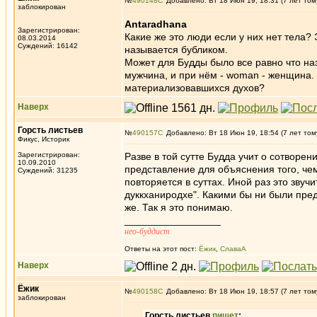
№
490148
Добавлено: Вт 18 Июн 19, 18:31 (7 лет том
заблокирован
Antaradhana
Зарегистрирован:
Какие же это люди если у них нет тела? 
08.03.2014
Суждений: 16142
называется бубликом.
Может для Будды было все равно что на
мужчина, и при нём - woman - женщина. 
материализовавшихся духов?
Наверх
Горсть листьев
№
490157
Добавлено: Вт 18 Июн 19, 18:54 (7 лет том
Фикус, Историк
Зарегистрирован:
Разве в той сутте Будда учит о сотворе
10.09.2010
представление для объяснения того, чем
Суждений: 31235
повторяется в суттах. Иной раз это звучи
дуккханиродхе". Какими бы ни были пред
же. Так я это понимаю.
_________________
нео-буддист
Ответы на этот пост:
Ёжик
,
СлаваА
Наверх
Ёжик
№
490158
Добавлено: Вт 18 Июн 19, 18:57 (7 лет том
заблокирован
Горсть листьев
пишет
: