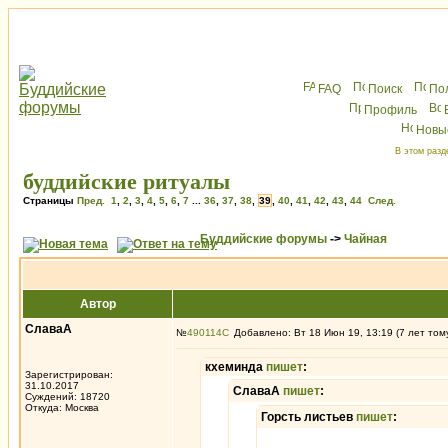
FAQ
Поиск
По
Профиль
Новы
В этом разд
буддийские ритуалы
Страницы
Пред.
1
,
2
,
3
,
4
,
5
,
6
,
7
...
36
,
37
,
38
,
39
,
40
,
41
,
42
,
43
,
44
След.
Буддийские форумы
->
Чайная
Автор
СлаваА
№
490114
Добавлено: Вт 18 Июн 19, 13:19 (7 лет том
кхеминда
пишет
:
Зарегистрирован:
31.10.2017
СлаваА
пишет
:
Суждений: 18720
Откуда: Москва
Горсть листьев
пишет
: