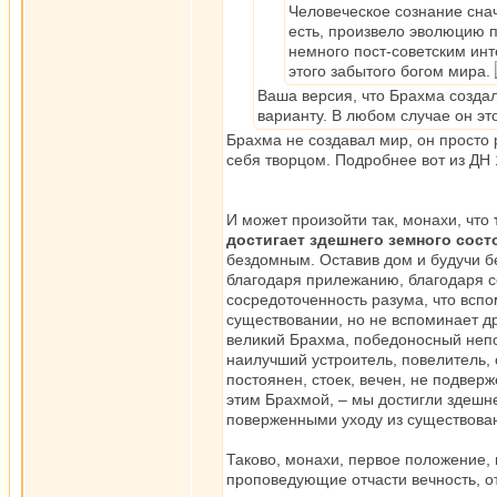
Человеческое сознание снач
есть, произвело эволюцию п
немного пост-советским инт
этого забытого богом мира.
Ваша версия, что Брахма созда
варианту. В любом случае он эт
Брахма не создавал мир, он просто 
себя творцом. Подробнее вот из ДН 
И может произойти так, монахи, что
достигает здешнего земного сост
бездомным. Оставив дом и будучи б
благодаря прилежанию, благодаря с
сосредоточенность разума, что всп
существовании, но не вспоминает др
великий Брахма, победоносный непо
наилучший устроитель, повелитель,
постоянен, стоек, вечен, не подве
этим Брахмой, – мы достигли здешн
поверженными уходу из существова
Таково, монахи, первое положение, 
проповедующие отчасти вечность, отч