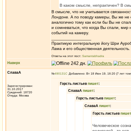
В каком смысле, непрактичен? В см
В смысле, что не учитывается связаннос
Лондоне. А по поводу камеры, Вы же не
аналогично тому как если бы Вы не спал
и сомневаться, что когда Вы спали, мир
событий на камеру.
_________________
Практикую интегральную йогу Шри Ауроб
Лама и его общественная деятельность.
Ответы на этот пост:
Samantabhadra
Наверх
СлаваА
№
490131
Добавлено: Вт 18 Июн 19, 16:20 (7 лет том
Горсть листьев
пишет
:
Зарегистрирован:
31.10.2017
СлаваА
пишет
:
Суждений: 18720
Откуда: Москва
Горсть листьев
пишет
:
СлаваА
пишет
:
Горсть листьев
пише
Человеческое созна
родителей - то ест