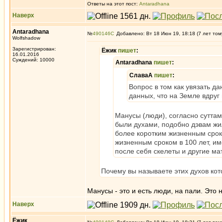
Ответы на этот пост:
Antaradhana
Наверх
Antaradhana
№
490146
Добавлено: Вт 18 Июн 19, 18:18 (7 лет том
Wolfshadow
Зарегистрирован:
Ёжик
пишет
:
16.01.2016
Суждений: 10000
Antaradhana
пишет
:
СлаваА
пишет
:
Вопрос в том как увязать 
данных, что на Земле вдруг 
Манусы (люди), согласно сутта
были духами, подобно дэвам жил
более коротким жизненным сроко
жизненным сроком в 100 лет, им
после себя скелеты и другие ма
Почему вы называете этих духов ко
Манусы - это и есть люди, на пали. Это 
Наверх
Ёжик