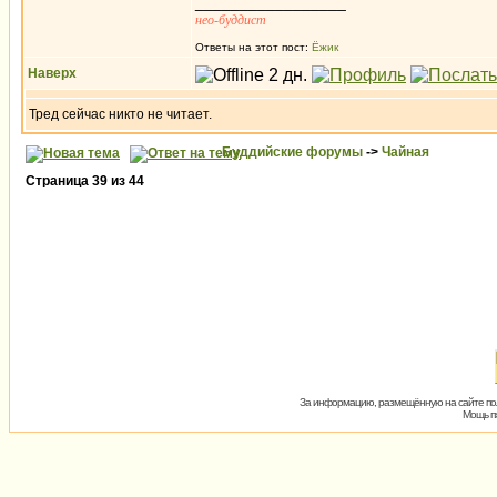
_________________
нео-буддист
Ответы на этот пост:
Ёжик
Наверх
Тред сейчас никто не читает.
Буддийские форумы
->
Чайная
Страница
39
из
44
За информацию, размещённую на сайте пол
Мощь пх