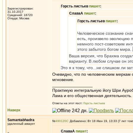
Горсть листьев
пишет
:
Зарегистрирован:
31.10.2017
СлаваА
пишет
:
Суждений: 18720
Откуда: Москва
Горсть листьев
пишет
:
Человеческое сознание снач
есть, произвело эволюцию п
немного пост-советским инт
этого забытого богом мира.
Ваша версия, что Брахма созда
варианту. В любом случае он эт
Это я к тому, что...не слишком ли з
Очевидно, что по человеческим меркам о
мгновение.
_________________
Практикую интегральную йогу Шри Ауроб
Лама и его общественная деятельность.
Ответы на этот пост:
Горсть листьев
Наверх
Samantabhadra
№
490120
Добавлено: Вт 18 Июн 19, 13:33 (7 лет том
удаленный аккаунт
СлаваА
пишет
: