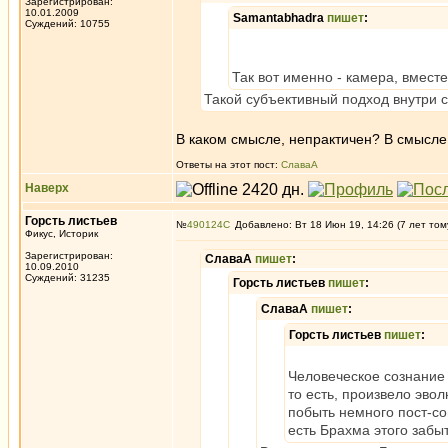
Зарегистрирован:
10.01.2009
Samantabhadra
пишет
:
Суждений: 10755
Так вот именно - камера, вмест
Такой субъективный подход внутри с
В каком смысле, непрактичен? В смысле
Ответы на этот пост:
СлаваА
Наверх
Горсть листьев
№
490124
Добавлено: Вт 18 Июн 19, 14:26 (7 лет том
Фикус, Историк
Зарегистрирован:
СлаваА
пишет
:
10.09.2010
Суждений: 31235
Горсть листьев
пишет
:
СлаваА
пишет
:
Горсть листьев
пишет
:
Человеческое сознание 
то есть, произвело эво
побыть немного пост-со
есть Брахма этого забы