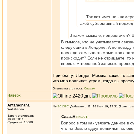
Так вот именно - камер
Такой субъективный подход 
В каком смысле, непрактичен? 
В смысле, что не учитывается связа
следующий в Лондоне. А по поводу 
последовательность моментов аналог
происходит? Если не отрицаете, то 
вновь с мгновенной записью прошед
Причём тут Лондон-Москва, какие-то запи
что мир появился утром, когда вы просн
Ответы на этот пост:
СлаваА
Наверх
Antaradhana
№
490139
Добавлено: Вт 18 Июн 19, 17:51 (7 лет том
Wolfshadow
Зарегистрирован:
СлаваА
пишет
:
16.01.2016
Суждений: 10000
Вопрос в том как увязать данное в
что на Земле вдруг появился человек