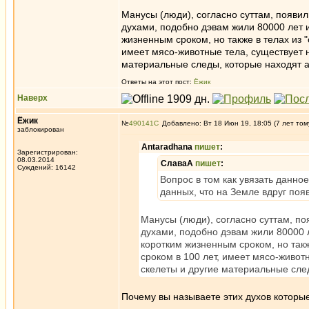
Манусы (люди), согласно суттам, появи
духами, подобно дэвам жили 80000 лет и
жизненным сроком, но также в телах из "
имеет мясо-животные тела, существует н
материальные следы, которые находят а
Ответы на этот пост:
Ёжик
Наверх
Ёжик
№
490141
Добавлено: Вт 18 Июн 19, 18:05 (7 лет том
заблокирован
Antaradhana
пишет
:
Зарегистрирован:
08.03.2014
СлаваА
пишет
:
Суждений: 16142
Вопрос в том как увязать данн
данных, что на Земле вдруг появ
Манусы (люди), согласно суттам, п
духами, подобно дэвам жили 80000 л
коротким жизненным сроком, но такж
сроком в 100 лет, имеет мясо-живот
скелеты и другие материальные сле
Почему вы называете этих духов которы