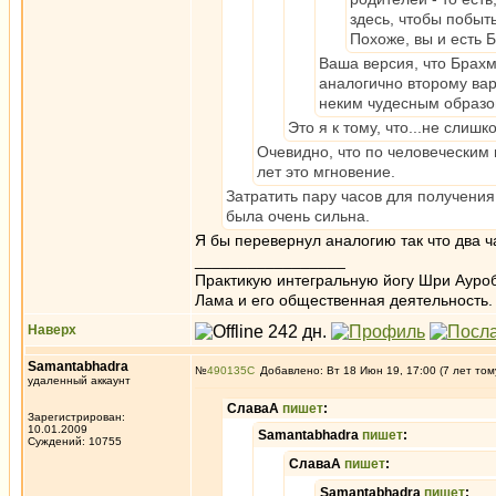
здесь, чтобы побыт
Похоже, вы и есть 
Ваша версия, что Брах
аналогично второму вар
неким чудесным образо
Это я к тому, что...не слиш
Очевидно, что по человеческим 
лет это мгновение.
Затратить пару часов для получения 
была очень сильна.
Я бы перевернул аналогию так что два ч
_________________
Практикую интегральную йогу Шри Ауроб
Лама и его общественная деятельность.
Наверх
Samantabhadra
№
490135
Добавлено: Вт 18 Июн 19, 17:00 (7 лет том
удаленный аккаунт
СлаваА
пишет
:
Зарегистрирован:
10.01.2009
Samantabhadra
пишет
:
Суждений: 10755
СлаваА
пишет
:
Samantabhadra
пишет
: