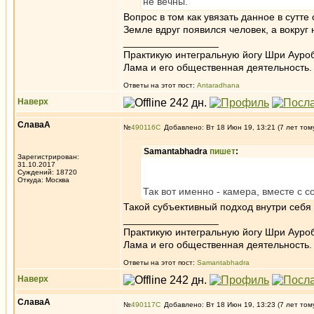
не вечны.
Вопрос в том как увязать данное в сут
Земле вдруг появился человек, а вокруг 
_________________
Практикую интегральную йогу Шри Ауроб
Лама и его общественная деятельность.
Ответы на этот пост:
Antaradhana
Наверх
СлаваА
№
490116
Добавлено: Вт 18 Июн 19, 13:21 (7 лет том
Samantabhadra
пишет
:
Зарегистрирован:
31.10.2017
Суждений: 18720
Откуда: Москва
Так вот именно - камера, вместе с 
Такой субъективный подход внутри себя 
_________________
Практикую интегральную йогу Шри Ауроб
Лама и его общественная деятельность.
Ответы на этот пост:
Samantabhadra
Наверх
СлаваА
№
490117
Добавлено: Вт 18 Июн 19, 13:23 (7 лет том