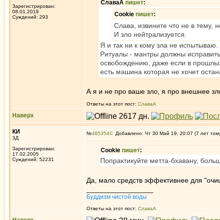
СлаваА
пишет
:
Зарегистрирован:
08.01.2019
Cookie
пишет
:
Суждений: 293
Слава, извините что не в тему,
И зло нейтрализуется.
Я и так ни к кому зла не испытываю.
Ритуалы - мантры должны исправить
освобождению, даже если в прошлых 
есть машина которая не хочет остан
А я и не про ваше зло, я про внешнее з
Ответы на этот пост:
СлаваА
Наверх
КИ
№
485354
Добавлено: Чт 30 Май 19, 20:07 (7 лет том
3Д
Зарегистрирован:
Cookie
пишет
:
17.02.2005
Суждений: 52231
Попрактикуйте метта-бхавану, больш
Да, мало средств эффективнее для "очищ
_________________
Буддизм чистой воды
Ответы на этот пост:
СлаваА