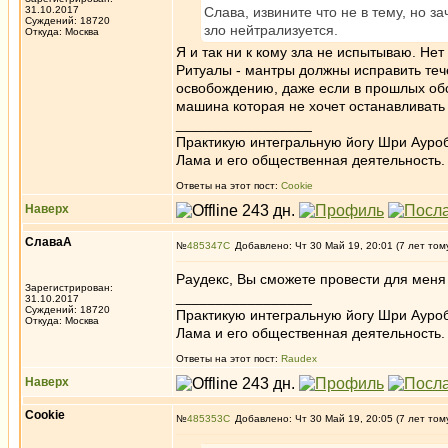
31.10.2017
Слава, извините что не в тему, но 
Суждений: 18720
зло нейтрализуется.
Откуда: Москва
Я и так ни к кому зла не испытываю. Нет
Ритуалы - мантры должны исправить теч
освобождению, даже если в прошлых обст
машина которая не хочет останавливать
_________________
Практикую интегральную йогу Шри Ауроб
Лама и его общественная деятельность.
Ответы на этот пост:
Cookie
Наверх
СлаваА
№
485347
Добавлено: Чт 30 Май 19, 20:01 (7 лет том
Раудекс, Вы сможете провести для меня
Зарегистрирован:
_________________
31.10.2017
Суждений: 18720
Практикую интегральную йогу Шри Ауроб
Откуда: Москва
Лама и его общественная деятельность.
Ответы на этот пост:
Raudex
Наверх
Cookie
№
485353
Добавлено: Чт 30 Май 19, 20:05 (7 лет том