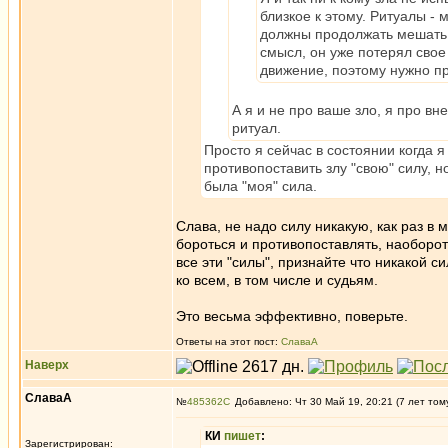
близкое к этому. Ритуалы -
должны продолжать мешать 
смысл, он уже потерял свое
движение, поэтому нужно п
А я и не про ваше зло, я про в
ритуал.
Просто я сейчас в состоянии когда 
противопоставить злу "свою" силу, н
была "моя" сила.
Слава, не надо силу никакую, как раз в
бороться и противопоставлять, наоборот
все эти "силы", признайте что никакой 
ко всем, в том числе и судьям.
Это весьма эффективно, поверьте.
Ответы на этот пост:
СлаваА
Наверх
СлаваА
№
485362
Добавлено: Чт 30 Май 19, 20:21 (7 лет том
КИ
пишет
:
Зарегистрирован: