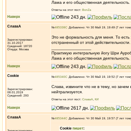
Лама и его общественная деятельность.
Ответы на этот пост:
BonZa
Наверх
СлаваА
№
485338
Добавлено: Чт 30 Май 19, 19:49 (7 лет том
Это не формальность для меня. То есть
Зарегистрирован:
отстраненный от этой действительности. 
31.10.2017
Суждений: 18720
_________________
Откуда: Москва
Практикую интегральную йогу Шри Ауроб
Лама и его общественная деятельность.
Наверх
Cookie
№
485340
Добавлено: Чт 30 Май 19, 19:52 (7 лет том
Слава, извините что не в тему, но зачем
Зарегистрирован:
нейтрализуется.
08.01.2019
Суждений: 293
Ответы на этот пост:
СлаваА
,
КИ
Наверх
СлаваА
№
485344
Добавлено: Чт 30 Май 19, 19:57 (7 лет том
Cookie
пишет
:
Зарегистрирован: