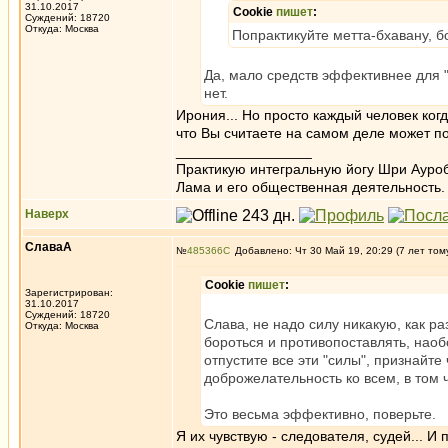
31.10.2017
Cookie
пишет
:
Суждений: 18720
Откуда: Москва
Попрактикуйте метта-бхавану, б
Да, мало средств эффективнее для "
нет.
Ирония... Но просто каждый человек ког
что Вы считаете на самом деле может п
_________________
Практикую интегральную йогу Шри Ауроб
Лама и его общественная деятельность.
Наверх
СлаваА
№
485366
Добавлено: Чт 30 Май 19, 20:29 (7 лет том
Cookie
пишет
:
Зарегистрирован:
31.10.2017
Суждений: 18720
Слава, не надо силу никакую, как р
Откуда: Москва
бороться и противопоставлять, наоб
отпустите все эти "силы", признайте
доброжелательность ко всем, в том 
Это весьма эффективно, поверьте.
Я их чувствую - следователя, судей... И