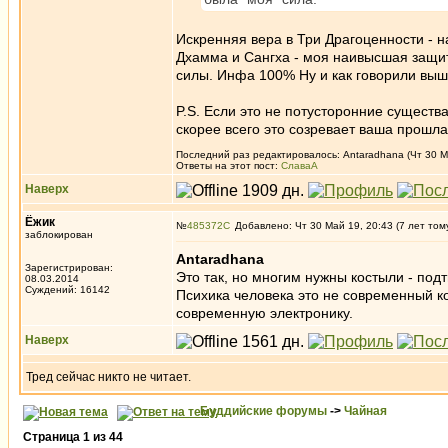
Искренняя вера в Три Драгоценности - н
Дхамма и Сангха - моя наивысшая защит
силы. Инфа 100% Ну и как говорили выш
P.S. Если это не потусторонние существа
скорее всего это созревает ваша прошла
Последний раз редактировалось: Antaradhana (Чт 30 Ма
Ответы на этот пост:
СлаваА
Наверх
Ёжик
№
485372
Добавлено: Чт 30 Май 19, 20:43 (7 лет том
заблокирован
Antaradhana
Зарегистрирован:
Это так, но многим нужны костыли - под
08.03.2014
Суждений: 16142
Психика человека это не современный к
современную электронику.
Наверх
Тред сейчас никто не читает.
Буддийские форумы
->
Чайная
Страница
1
из
44