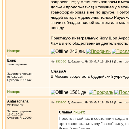
вопросов нет, у меня есть вопросы к ме
должен продолжаться) к текущему механ
трансформировав в нечто другое. Поэто
людей которым доверяю, только Раудекс
значит обладает силой мантры или молит
поводу.
_________________
Практикую интегральную йогу Шри Ауроб
Лама и его общественная деятельность.
Наверх
Ёжик
№
485369
Добавлено: Чт 30 Май 19, 20:38 (7 лет том
заблокирован
СлаваА
Зарегистрирован:
В Москве вроде есть буддийский учрежд
08.03.2014
Суждений: 16142
Наверх
Antaradhana
№
485370
Добавлено: Чт 30 Май 19, 20:39 (7 лет том
Wolfshadow
Зарегистрирован:
СлаваА
пишет
:
16.01.2016
Суждений: 10000
Просто я сейчас в состоянии когда 
противопоставить злу "свою" силу, н
была "моя" сила.