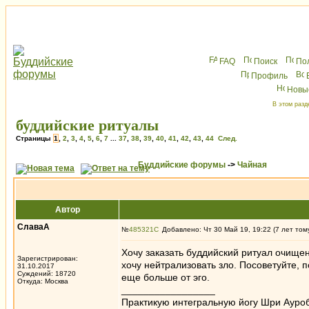
FAQ
Поиск
По
Профиль
Новы
В этом разд
буддийские ритуалы
Страницы
1
,
2
,
3
,
4
,
5
,
6
,
7
...
37
,
38
,
39
,
40
,
41
,
42
,
43
,
44
След.
Буддийские форумы
->
Чайная
Автор
СлаваА
№
485321
Добавлено: Чт 30 Май 19, 19:22 (7 лет том
Хочу заказать буддийский ритуал очищени
Зарегистрирован:
хочу нейтрализовать зло. Посоветуйте, 
31.10.2017
Суждений: 18720
еще больше от эго.
Откуда: Москва
_________________
Практикую интегральную йогу Шри Ауроб