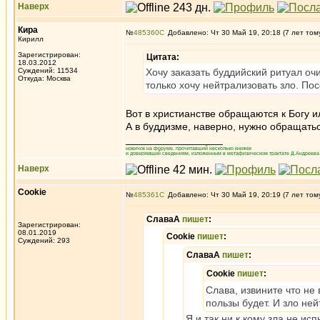
Наверх
Кира
№
485360
Добавлено: Чт 30 Май 19, 20:18 (7 лет том
Кирилл
Зарегистрирован:
Цитата:
18.03.2012
Суждений: 11534
Хочу заказать буддийский ритуал очи
Откуда: Москва
только хочу нейтрализовать зло. По
Вот в христианстве обращаются к Богу и
А в буддизме, наверно, нужно обращатьс
_________________
новичок на форуме, прочитавший несколько книжек
и доверяющий сведениям, изложенным в метафизическом трактате Д.Андреева 
Наверх
Cookie
№
485361
Добавлено: Чт 30 Май 19, 20:19 (7 лет том
СлаваА
пишет
:
Зарегистрирован:
08.01.2019
Cookie
пишет
:
Суждений: 293
СлаваА
пишет
:
Cookie
пишет
:
Слава, извините что не
пользы будет. И зло ней
Я и так ни к кому зла не и