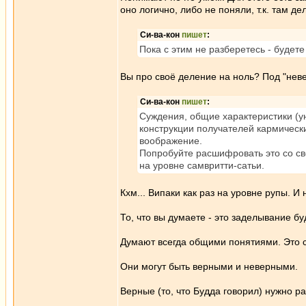
оно логично, либо не поняли, т.к. там де
Си-ва-кон
пишет
:
Пока с этим не разберетесь - будете
Вы про своё деление на ноль? Под "невест
Си-ва-кон
пишет
:
Суждения, общие характеристики (у
конструкции получателей кармически
воображение.
Попробуйте расшифровать это со сво
на уровне самвритти-сатьи.
Кхм... Випаки как раз на уровне рупы. И
То, что вы думаете - это заделывание б
Думают всегда общими понятиями. Это 
Они могут быть верными и неверными.
Верные (то, что Будда говорил) нужно р