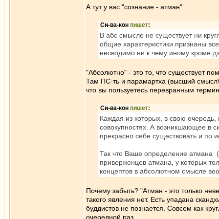
А тут у вас "сознание - атман".
Си-ва-кон
пишет
:
В абс смысле не существует ни кругл
общие характеристики признаны все
несводимо ни к чему иному кроме д
"Абсолютно" - это то, что существует п
Там ПС-ть и парамартха (высший смысл\це
что вы пользуетесь перевранным терми
Си-ва-кон
пишет
:
Каждая из которых, в свою очередь,
совокупностях. А возникшающее в си
прекрасно себе существовать и по и
Так что Ваше определение атмана ("
приверженцев атмана, у которых тол
концептов в абсолютном смысле воо
Почему забыть? "Атман - это только нев
такого явления нет. Есть упадана скандхи
буддистов не познается. Совсем как круг
очередной раз.