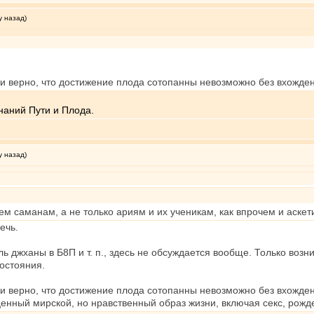
у назад)
ли верно, что достижение плода сотопанны невозможно без вхожде
наний Пути и Плода.
у назад)
сем саманам, а не только ариям и их ученикам, как впрочем и аске
ечь.
роль джханы в Б8П и т. п., здесь не обсуждается вообще. Только в
остояния.
ли верно, что достижение плода сотопанны невозможно без вхожден
енный мирской, но нравственный образ жизни, включая секс, рожд