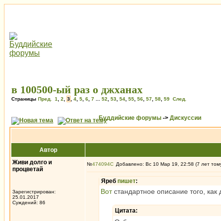
в 100500-ый раз о джханах
Страницы
Пред.
1
,
2
,
3
,
4
,
5
,
6
,
7
...
52
,
53
,
54
,
55
,
56
,
57
,
58
,
59
След.
Буддийские форумы
->
Дискуссии
Автор
Живи долго и
№
474094
Добавлено: Вс 10 Мар 19, 22:58 (7 лет том
процветай
Яреб
пишет
:
Вот
стандартное описание того, как 
Зарегистрирован:
25.01.2017
Суждений: 86
Цитата: