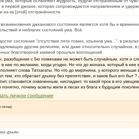
ов ума, которые ослабляют мудрость, будучи отстранённым от чув
т в первой джхане, которая сопровождается направлением и удержа
 из-за [этой] отстранённости.
 возникновения джханового состояния является хотя бы и временн
ольствий и неблагих состояний ума. Всё.
 достиг состояния "отсутствия пяти помех, изъянов ума...", в резу
адлежащих другим религиям, или даже относительно случайное, в р
енных благотворной каммой прошлых воплощений.
он, разобщение с 5ю помехами не может быть случайным, хотя и сл
в нее по желанию, когда угодно. Но что до монаха, который в нее в
сполняет слова Татхагаты. Но что до мирянина, у которого меньше
л тем, кто обретает дхьяну без препятствия, и каков был его быт ?
пит, становится охваченным, ниспадает, то какой прок в его увещев
я понятно, почему аскеты жили в лесах из блага к будущим поколе
у назад)
ких дхьян