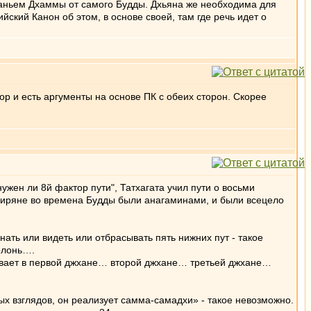
шаньем Дхаммы от самого Будды. Дхьяна же необходима для
йский Канон об этом, в основе своей, там где речь идет о
р и есть аргументы на основе ПК с обеих сторон. Скорее
жен ли 8й фактор пути", Татхагата учил пути о восьми
 миряне во времена Будды были анагаминами, и были всецело
знать или видеть или отбрасывать пять нижних пут - такое
олонь….
ебывает в первой джхане… второй джхане… третьей джхане…
ых взглядов, он реализует самма-самадхи» - такое невозможно.