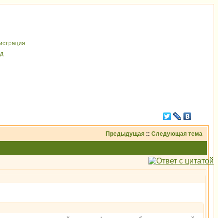
иcтрaция
д
Предыдущая
::
Следующая тема