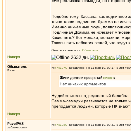
«Не реализовав самадхи, он отбросит пу
Подобно тому, Кассапа, как подлинное з
точно также подлинная Дхамма не исчез
Именно никчёмные люди, появляющиеся 
Подлинная Дхамма не исчезает мгновенно
Какие пять? Вот монахи, монахини, мир
Таковы пять неблагих вещей, что ведут
Ответы на этот пост:
Обыватель
Наверх
Обыватель
№
474107
Добавлено: Пн 11 Мар 19, 00:17 (7 лет том
Гость
Живи долго и процветай
пишет
:
Нет никаких аргументов
Ну действительно, редкостный балабол.
Самма-самадхи развивается не только че
преподается людьми, которые ПК знают 
Наверх
PavelPAS
№
474108
Добавлено: Пн 11 Мар 19, 00:31 (7 лет том
заблокирован