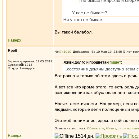
Не бывает мирских и сверх
У вас не бывает?
Ни у кого не бывает
Вы такой балабол.
Наверх
Яреб
№
474101
Добавлено: Вс 10 Мар 19, 23:46 (7 лет том
Зарегистрирован: 11.05.2017
Живи долго и процветай
пишет
:
Суждений: 1213
Откуда: Беларусь
...состояние дхьяны доступно всем 
Вот ровно и только об этом здесь и речь.
А вот все что кроме этого, то есть роль
возникновения как обусловленного сост
Насчет аскетичности. Например, если в
людьми, которые вели полноценный мирс
_________________
Это моё понимание, здесь и сейчас оно в
Ответы на этот пост:
Обыватель
,
Живи долго и процве
Наверх