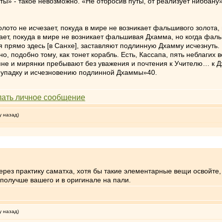
ты» - такое невозможно. «Не отбросив путы, от реализует ниббану
олото не исчезает, покуда в мире не возникает фальшивого золота,
ает, покуда в мире не возникает фальшивая Дхамма, но когда фал
прямо здесь [в Санхе], заставляют подлинную Дхамму исчезнуть.
, подобно тому, как тонет корабль. Есть, Кассапа, пять неблагих 
яне и мирянки пребывают без уважения и почтения к Учителю… к 
 к упадку и исчезновению подлинной Дхаммы»40.
у назад)
рез практику саматха, хотя бы такие элементарные вещи освойте, 
получше вашего и в оригинале на пали.
у назад)