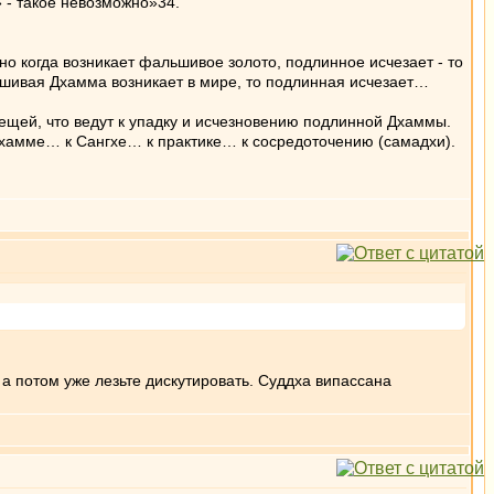
» - такое невозможно»34.
 но когда возникает фальшивое золото, подлинное исчезает - то
ьшивая Дхамма возникает в мире, то подлинная исчезает…
вещей, что ведут к упадку и исчезновению подлинной Дхаммы.
Дхамме… к Сангхе… к практике… к сосредоточению (самадхи).
а потом уже лезьте дискутировать. Суддха випассана