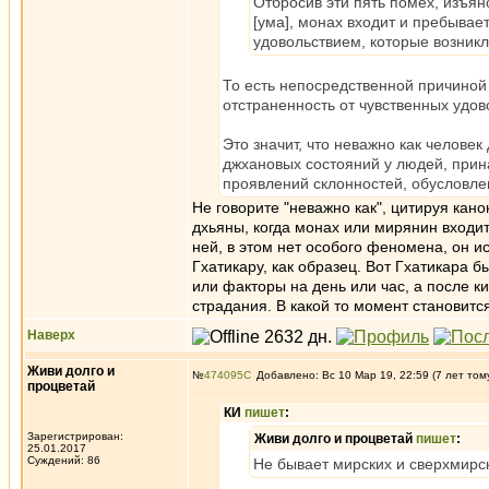
Отбросив эти пять помех, изъян
[ума], монах входит и пребывае
удовольствием, которые возникли
То есть непосредственной причиной
отстраненность от чувственных удов
Это значит, что неважно как человек
джхановых состояний у людей, прин
проявлений склонностей, обусловл
Не говорите "неважно как", цитируя кан
дхьяны, когда монах или мирянин входит 
ней, в этом нет особого феномена, он и
Гхатикару, как образец. Вот Гхатикара бы
или факторы на день или час, а после ки
страдания. В какой то момент становитс
Наверх
Живи долго и
№
474095
Добавлено: Вс 10 Мар 19, 22:59 (7 лет том
процветай
КИ
пишет
:
Зарегистрирован:
Живи долго и процветай
пишет
:
25.01.2017
Суждений: 86
Не бывает мирских и сверхмирс