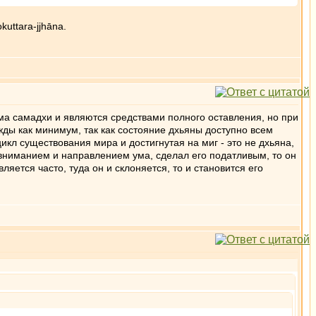
uttara-jjhāna.
ма самадхи и являются средствами полного оставления, но при
жды как минимум, так как состояние дхьяны доступно всем
икл существования мира и достигнутая на миг - это не дхьяна,
 вниманием и направлением ума, сделал его податливым, то он
яется часто, туда он и склоняется, то и становится его