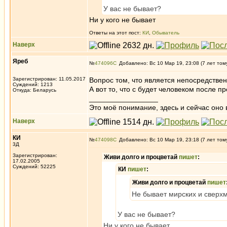
У вас не бывает?
Ни у кого не бывает
Ответы на этот пост:
КИ
,
Обыватель
Наверх
Яреб
№
474096
Добавлено: Вс 10 Мар 19, 23:08 (7 лет том
Зарегистрирован: 11.05.2017
Вопрос том, что является непосредствен
Суждений: 1213
А вот то, что с будет человеком после п
Откуда: Беларусь
_________________
Это моё понимание, здесь и сейчас оно в
Наверх
КИ
№
474098
Добавлено: Вс 10 Мар 19, 23:18 (7 лет том
3Д
Зарегистрирован:
Живи долго и процветай
пишет
:
17.02.2005
Суждений: 52225
КИ
пишет
:
Живи долго и процветай
пишет
Не бывает мирских и сверх
У вас не бывает?
Ни у кого не бывает