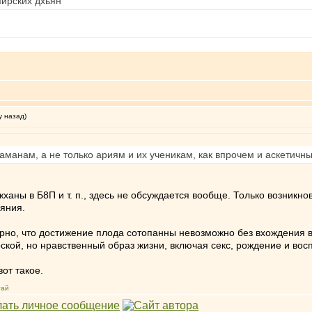
мирских дхьян
у назад)
саманам, а не только ариям и их ученикам, как впрочем и аскетичн
 джханы в Б8П и т. п., здесь не обсуждается вообще. Только возни
ояния.
ерно, что достижение плода сотопанны невозможно без вхождения в
кой, но нравственный образ жизни, включая секс, рождение и вос
от такое.
тай