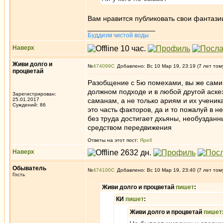
Вам нравится публиковать свои фантазии 
_________________
Буддизм чистой воды
Наверх
Живи долго и
№
474099
Добавлено: Вс 10 Мар 19, 23:19 (7 лет том
процветай
Разобщение с 5ю помехами, вы же сами 
должном подходе и в любой другой аскез
Зарегистрирован:
25.01.2017
саманам, а не только ариям и их ученик
Суждений: 86
это часть факторов, да и то пожалуй в 
без труда достигает дхьяны, необузданны
средством передвижения
Ответы на этот пост:
Яреб
Наверх
Обыватель
№
474100
Добавлено: Вс 10 Мар 19, 23:40 (7 лет том
Гость
Живи долго и процветай
пишет
:
КИ
пишет
:
Живи долго и процветай
пишет