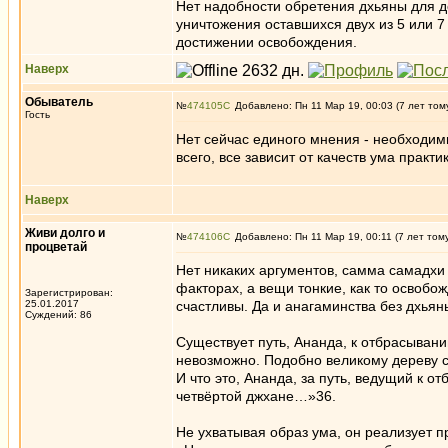
Нет надобности обретения дхьяны для 
уничтожения оставшихся двух из 5 или 7 
достижении освобождения.
Наверх
Обыватель
№
474105
Добавлено: Пн 11 Мар 19, 00:03 (7 лет том
Гость
Нет сейчас единого мнения - необходимы
всего, все зависит от качеств ума практ
Наверх
Живи долго и
№
474106
Добавлено: Пн 11 Мар 19, 00:11 (7 лет том
процветай
Нет никаких аргументов, самма самадхи 
факторах, а вещи тонкие, как то освоб
Зарегистрирован:
25.01.2017
счастливы. Да и анагаминства без дхьяны
Суждений: 86
Существует путь, Ананда, к отбрасыванию
невозможно. Подобно великому дереву с
И что это, Ананда, за путь, ведущий к
четвёртой джхане…»36.
Не ухватывая образ ума, он реализует п