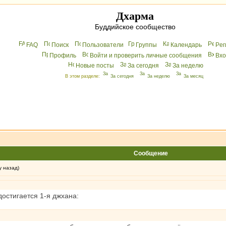
Дхарма
Буддийское сообщество
FAQ
Поиск
Пользователи
Группы
Календарь
Peг
Профиль
Войти и проверить личные сообщения
Вхo
Новые посты
За сегодня
За неделю
В этом разделе:
За сегодня
За неделю
За месяц
Сообщение
у назад)
достигается 1-я джхана: