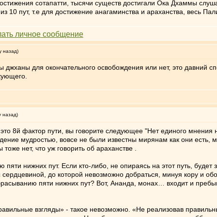
достижения сотапатти, тысячи существ достигали Ока Дхаммы слу
из 10 пут, т.е для достижение анагаминства и араханства, весь Пали
у назад)
 джханы для окончательного освобождения или нет, это давний спо
икующего.
у назад)
это 8й фактор пути, вы говорите следующее "Нет единого мнения ну
ождение мудростью, вовсе не были известны мирянам как они есть,
 тоже нет, что уж говорить об араханстве .
 пяти нижних пут. Если кто-либо, не опираясь на этот путь, будет 
 сердцевиной, до которой невозможно добраться, минуя кору и об
 отбрасыванию пяти нижних пут? Вот, Ананда, монах… входит и пр
равильные взгляды» - такое невозможно. «Не реализовав правильн