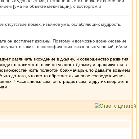
ственных удовольствий, отстранённым от неблагих состояний
нием [ума на объекте медитации], с восторгом и
ое отсутствие помех, изъянов ума, ослабляющих мудрость,
льтате он достигнет джханы. Поэтому и возможно возникновение
езультате каких-то специфических жизненных условий, и/или
едует различать вхождение в дхьяну, и совершенство развития
ходит, оставим это, если он уважает Дхамму и практикуется в
 возможностей жить полнотой брахмачарьи, то давайте возьмем
 А что до того, что кто то обретает дхьяновое сосредоточения
аниях ? Распыляясь сам, он страдает сам, и других ввергает в
ниям