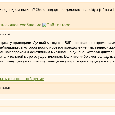
под видом истины? Это стандартное деление - на lokiya-jjhāna и lok
у назад)
цитату приводили. Лучший метод это Б8П, все факторы кроме сам
е/практике, в которой постилируется преодоление чувственной жа
ам, как впрочем и аскетичным мирянам,но дхьяна, которая длится ц
незначительной мере осуществленная. Если кто либо смог овладеть
й, скачущий ум по щелчку пальца не умиротворить, куда ум направл
у назад)
: