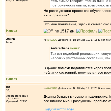
Откуда: Беларусь
Есть смысл говорить только лишь о 
повторяемость опыта, возможность е
Но разве джхана просто как обусловленн
иной практики?
_________________
Это моё понимание, здесь и сейчас оно в
Наверх
Jhana
№
474029
Добавлено: Вс 10 Мар 19, 17:16 (7 лет том
Гость
Antaradhana
пишет
:
Так вот подобной реализации, сопут
неблагих умственных состояний, как
В джане помехи подавляются через погл
неблагих состояний, получается все вр
Наверх
КИ
№
474031
Добавлено: Вс 10 Мар 19, 17:23 (7 лет том
3Д
Зарегистрирован:
Дхьяны бывают мирские и надмирские. 
17.02.2005
все нижние миры разрушены, пребывают в
Суждений: 52235
_________________
Буддизм чистой воды