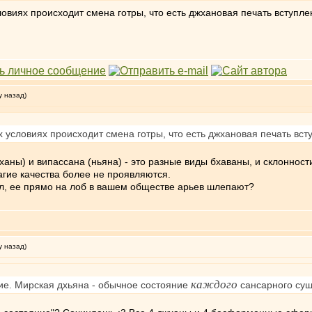
условиях происходит смена готры, что есть джхановая печать вступ
у назад)
ких условиях происходит смена готры, что есть джхановая печать в
джханы) и випассана (ньяна) - это разные виды бхаваны, и склонно
агие качества более не проявляются.
л, ее прямо на лоб в вашем обществе арьев шлепают?
у назад)
каждого
ие. Мирская дхьяна - обычное состояние
сансарного сущ