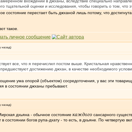
намеренном вхождении в джханы, вследствие специально направлен
го тщательной оценки и исследования, чтобы говорить о том, что 
ое состояние перестает быть джханой лишь потому, что достигнут
от такое.
у назад)
ствует все, что я перечислил постом выше. Кристальная нравствен
 предшествуют достижению джхан, в качестве необходимого условия
ощение ума опорой (объектом) сосредоточения, у вас эти товарищи
емя в состоянии джханы пребывают.
у назад)
каждого
Мирская дхьяна - обычное состояние
сансарного существ
 состоянии богов рупа-дхату - то есть, в дхьяне. По четвертую вк