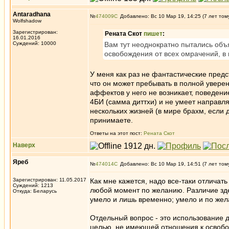
Antaradhana
№
474009
Добавлено: Вс 10 Мар 19, 14:25 (7 лет том
Wolfshadow
Зарегистрирован:
Рената Скот
пишет
:
16.01.2016
Суждений: 10000
Вам тут неоднократно пытались объ
освобождения от всех омрачений, в 
У меня как раз не фантастические предс
что он может пребывать в полной уверен
аффектов у него не возникает, поведение
4БИ (самма диттхи) и не умеет направля
нескольких жизней (в мире брахм, если 
принимаете.
Ответы на этот пост:
Рената Скот
Наверх
Яреб
№
474014
Добавлено: Вс 10 Мар 19, 14:51 (7 лет том
Зарегистрирован: 11.05.2017
Как мне кажется, надо все-таки отличат
Суждений: 1213
любой момент по желанию. Различие здес
Откуда: Беларусь
умело и лишь временно; умело и по жел
Отдельный вопрос - это использование 
целью, не имеющей отношения к освоб