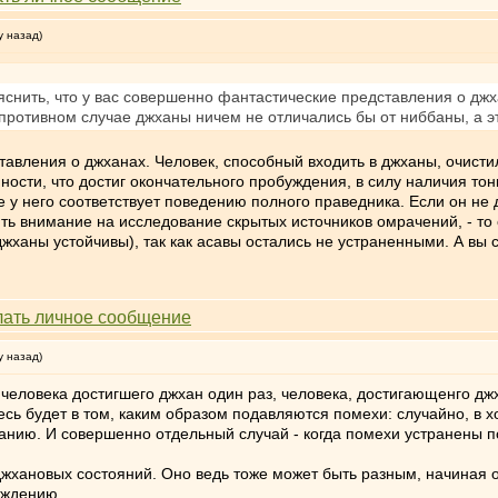
у назад)
яснить, что у вас совершенно фантастические представления о джх
противном случае джханы ничем не отличались бы от ниббаны, а эт
тавления о джханах. Человек, способный входить в джханы, очист
ности, что достиг окончательного пробуждения, в силу наличия то
 у него соответствует поведению полного праведника. Если он не д
ть внимание на исследование скрытых источников омрачений, - то
джханы устойчивы), так как асавы остались не устраненными. А вы
у назад)
ь человека достигшего джхан один раз, человека, достигающенго д
ь будет в том, каким образом подавляются помехи: случайно, в х
анию. И совершенно отдельный случай - когда помехи устранены п
джхановых состояний. Оно ведь тоже может быть разным, начиная 
ождению.