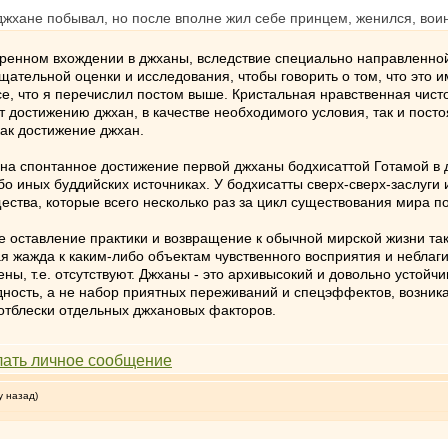
жхане побывал, но после вполне жил себе принцем, женился, воинс
ренном вхождении в джханы, вследствие специально направленной 
щательной оценки и исследования, чтобы говорить о том, что это 
се, что я перечислил постом выше. Кристальная нравственная чист
 достижению джхан, в качестве необходимого условия, так и посто
как достижение джхан.
 на спонтанное достижение первой джханы бодхисаттой Готамой в д
бо иных буддийских источниках. У бодхисатты сверх-сверх-заслуги
ства, которые всего несколько раз за цикл существования мира по
е оставление практики и возвращение к обычной мирской жизни так
ая жажда к каким-либо объектам чувственного восприятия и неблаг
ены, т.е. отсутствуют. Джханы - это архивысокий и довольно устой
ность, а не набор приятных переживаний и спецэффектов, возник
отблески отдельных джхановых факторов.
у назад)