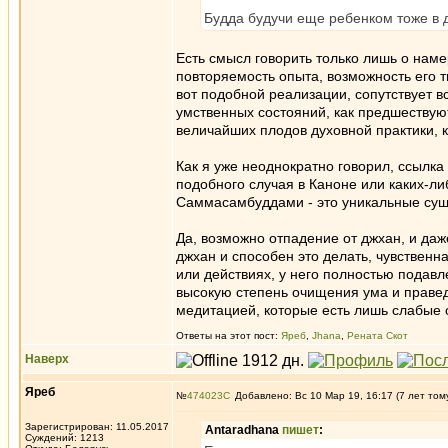
Будда будучи еще ребенком тоже в д
Есть смысл говорить только лишь о наме
повторяемость опыта, возможность его т
вот подобной реализации, сопутствует в
умственных состояний, как предшествуют
величайших плодов духовной практики, 
Как я уже неоднократно говорил, ссылка
подобного случая в Каноне или каких-ли
Саммасамбуддами - это уникальные суще
Да, возможно отпадение от джхан, и даж
джхан и способен это делать, чувственн
или действиях, у него полностью подавл
высокую степень очищения ума и правед
медитацией, которые есть лишь слабые 
Ответы на этот пост:
Яреб
,
Jhana
,
Рената Скот
Наверх
Яреб
№
474023
Добавлено: Вс 10 Мар 19, 16:17 (7 лет том
Зарегистрирован: 11.05.2017
Antaradhana
пишет
:
Суждений: 1213