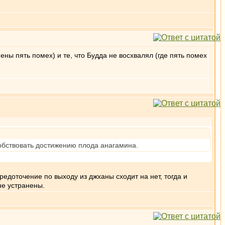
ны пять помех) и те, что Будда не восхвалял (где пять помех
обствовать достижению плода анагамина.
едоточение по выходу из джханы сходит на нет, тогда и
не устранены.