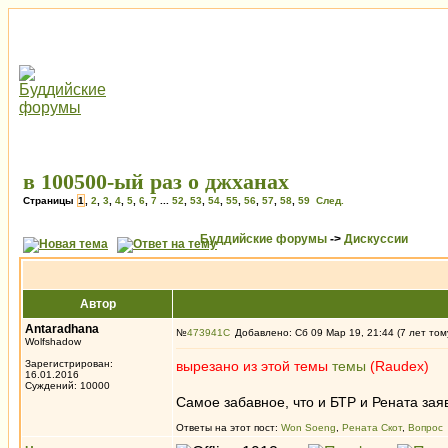
в 100500-ый раз о джханах
Страницы
1
,
2
,
3
,
4
,
5
,
6
,
7
...
52
,
53
,
54
,
55
,
56
,
57
,
58
,
59
След.
Буддийские форумы
->
Дискуссии
Автор
Antaradhana
№
473941
Добавлено: Сб 09 Мар 19, 21:44 (7 лет том
Wolfshadow
Зарегистрирован:
вырезано из этой темы
темы
(Raudex)
16.01.2016
Суждений: 10000
Самое забавное, что и БТР и Рената зая
Ответы на этот пост:
Won Soeng
,
Рената Скот
,
Вопрос