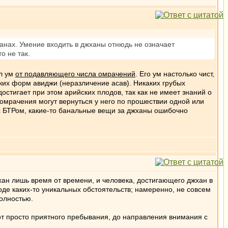
анах. Умение входить в джханы отнюдь не означает
о не так.
ил ум
от подавляющего числа омрачений
. Его ум настолько чист,
нких форм авиджи (неразличение асав). Никаких грубых
остигает при этом арийских плодов, так как не имеет знаний о
 омрачения могут вернуться у него по прошествии одной или
 с БТРом, какие-то банальные вещи за джханы ошибочно
жхан лишь время от времени, и человека, достигающего джхан в
оде каких-то уникальных обстоятельств; намеренно, не совсем
олностью.
от просто приятного пребывания, до направления внимания с