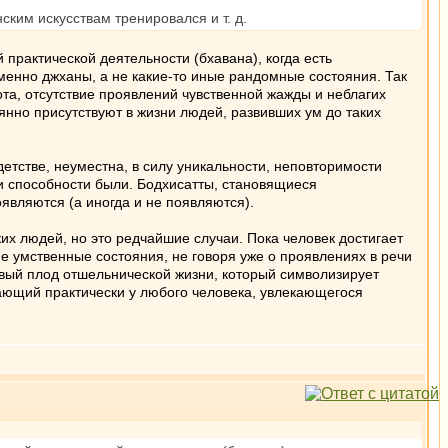
ким искусствам тренировался и т. д.
практической деятельности (бхавана), когда есть
именно джханы, а не какие-то иные рандомные состояния. Так
ота, отсутствие проявлений чувственной жажды и неблагих
янно присутствуют в жизни людей, развивших ум до таких
етстве, неуместна, в силу уникальности, неповторимости
 и способности были. Бодхисатты, становящиеся
являются (а иногда и не появляются).
их людей, но это редчайшие случаи. Пока человек достигает
ие умственные состояния, не говоря уже о проявлениях в речи
чивый плод отшельнической жизни, который символизирует
ающий практически у любого человека, увлекающегося