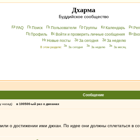
Дхарма
Буддийское сообщество
FAQ
Поиск
Пользователи
Группы
Календарь
Peг
Профиль
Войти и проверить личные сообщения
Вхo
Новые посты
За сегодня
За неделю
В этом разделе:
За сегодня
За неделю
За месяц
Сообщение
у назад)
в 100500-ый раз о джханах
вили о достижении ими джхан. По идее они должны сплетаться в сот