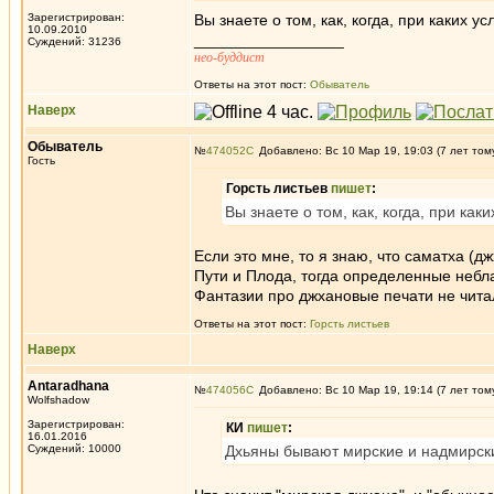
Зарегистрирован:
Вы знаете о том, как, когда, при каких 
10.09.2010
_________________
Суждений: 31236
нео-буддист
Ответы на этот пост:
Обыватель
Наверх
Обыватель
№
474052
Добавлено: Вс 10 Мар 19, 19:03 (7 лет том
Гость
Горсть листьев
пишет
:
Вы знаете о том, как, когда, при ка
Если это мне, то я знаю, что саматха (
Пути и Плода, тогда определенные небл
Фантазии про джхановые печати не чита
Ответы на этот пост:
Горсть листьев
Наверх
Antaradhana
№
474056
Добавлено: Вс 10 Мар 19, 19:14 (7 лет том
Wolfshadow
Зарегистрирован:
КИ
пишет
:
16.01.2016
Суждений: 10000
Дхьяны бывают мирские и надмирск