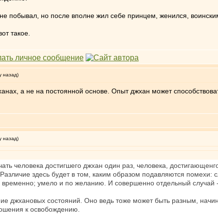
е побывал, но после вполне жил себе принцем, женился, воинским 
от такое.
у назад)
анах, а не на постоянной основе. Опыт джхан может способствов
у назад)
ичать человека достигшего джхан один раз, человека, достигающен
азличие здесь будет в том, каким образом подавляются помехи: сл
 временно; умело и по желанию. И совершенно отдельный случай -
ние джхановых состояний. Оно ведь тоже может быть разным, начи
ошения к освобождению.