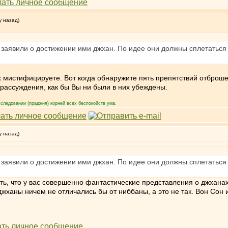
у назад)
 заявили о достижении ими джхан. По идее они должны сплетаться 
 мистифицируете. Вот когда обнаружите пять препятствий отброшен
ассуждения, как бы Вы ни были в них убеждены.
следовании (праджня) корней всех беспокойств ума.
у назад)
 заявили о достижении ими джхан. По идее они должны сплетаться 
ть, что у вас совершенно фантастические представления о джхана
джханы ничем не отличались бы от ниббаны, а это не так. Вон Сон