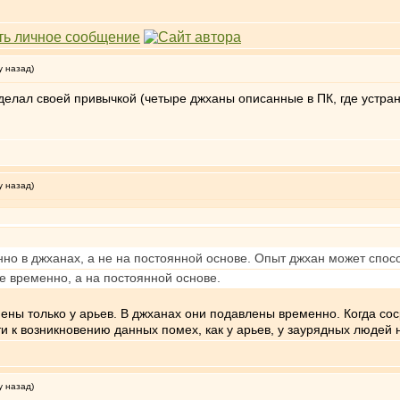
у назад)
сделал своей привычкой (четыре джханы описанные в ПК, где устране
у назад)
но в джханах, а не на постоянной основе. Опыт джхан может спос
е временно, а на постоянной основе.
ены только у арьев. В джханах они подавлены временно. Когда соср
и к возникновению данных помех, как у арьев, у заурядных людей 
у назад)