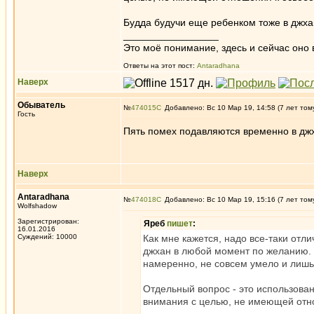
Будда будучи еще ребенком тоже в джхан
_________________
Это моё понимание, здесь и сейчас оно в
Ответы на этот пост:
Antaradhana
Наверх
Обыватель
№
474015
Добавлено: Вс 10 Мар 19, 14:58 (7 лет том
Гость
Пять помех подавляются временно в джх
Наверх
Antaradhana
№
474018
Добавлено: Вс 10 Мар 19, 15:16 (7 лет том
Wolfshadow
Зарегистрирован:
Яреб
пишет
:
16.01.2016
Суждений: 10000
Как мне кажется, надо все-таки отл
джхан в любой момент по желанию. Р
намеренно, не совсем умело и лишь
Отдельный вопрос - это использова
внимания с целью, не имеющей отн