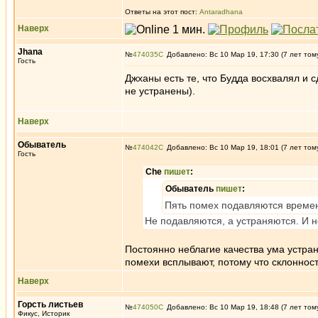
Ответы на этот пост:
Antaradhana
Наверх
Jhana
№
474035
Добавлено: Вс 10 Мар 19, 17:30 (7 лет том
Гость
Джханы есть те, что Будда восхвалял и 
не устранены).
Наверх
Обыватель
№
474042
Добавлено: Вс 10 Мар 19, 18:01 (7 лет том
Гость
Che
пишет
:
Обыватель
пишет
:
Пять помех подавляются времен
Не подавляются, а устраняются. И н
Постоянно неблагие качества ума устран
помехи всплывают, потому что склонност
Наверх
Горсть листьев
№
474050
Добавлено: Вс 10 Мар 19, 18:48 (7 лет том
Фикус, Историк