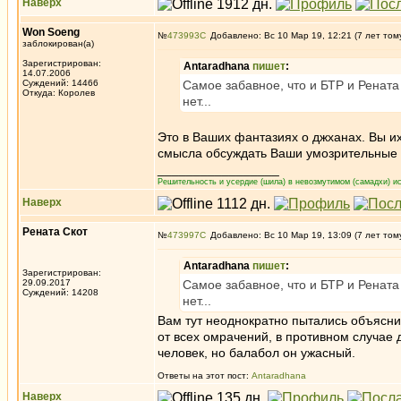
Наверх
Won Soeng
№
473993
Добавлено: Вс 10 Мар 19, 12:21 (7 лет том
заблокирован(а)
Зарегистрирован:
Antaradhana
пишет
:
14.07.2006
Суждений: 14466
Самое забавное, что и БТР и Рената
Откуда: Королев
нет...
Это в Ваших фантазиях о джханах. Вы их
смысла обсуждать Ваши умозрительные р
_________________
Решительность и усердие (шила) в невозмутимом (самадхи) ис
Наверх
Рената Скот
№
473997
Добавлено: Вс 10 Мар 19, 13:09 (7 лет том
Antaradhana
пишет
:
Зарегистрирован:
29.09.2017
Самое забавное, что и БТР и Рената
Суждений: 14208
нет...
Вам тут неоднократно пытались объясни
от всех омрачений, в противном случае 
человек, но балабол он ужасный.
Ответы на этот пост:
Antaradhana
Наверх