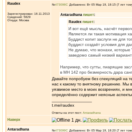
Raudex
№
473098
Добавлено: Вт 05 Мар 19, 18:15 (7 лет том
Зарегистрирован: 16.11.2013
Antaradhana
пишет
:
Суждений: 5829
Откуда: Москва
Raudex
пишет
:
И вот ещё мысль, насчёт первог
Является ли такая мотивация ха
Буддист копит заслуги не для т
буддист создаёт условия для д
Не думаю, что монахи, которые 
заведомо самый низкий вариант
Например, что сутты, пиарящие засл
в МН 142 про безмерность дара санг
Давайте попробуем без спекуляций на те
нас к какому то внятному решению. Мы 
уязвимое место в моих воззрениях, и мн
определённо содержит неясные аспекты,
_________________
t.me/raudex
Ответы на этот пост:
Antaradhana
Наверх
Antaradhana
№
473099
Добавлено: Вт 05 Мар 19, 18:20 (7 лет том