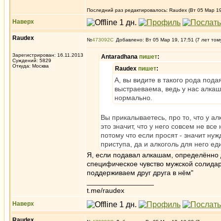
Последний раз редактировалось: Raudex (Вт 05 Мар 19,
Наверх
Raudex
№
473092
Добавлено: Вт 05 Мар 19, 17:51 (7 лет том
Зарегистрирован: 16.11.2013
Antaradhana
пишет
:
Суждений: 5829
Откуда: Москва
Raudex
пишет
:
А, вы видите в такого рода пода
выстраеваема, ведь у нас алкаша
нормально.
Вы прикалываетесь, про то, что у ал
это значит, что у него совсем не вс
потому что если просят - значит нуж
приступа, да и алкоголь для него ед
Я, если подавал алкашам, определённо д
специфическое чувство мужской солидарн
поддерживаем друг друга в нём"
_________________
t.me/raudex
Наверх
Raudex