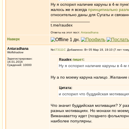
Ну я оспорил наличие каруны в 4-м пунк
жалось же я всегда
принципиально разл
относительно даны для Сугаты и связан
_________________
t.me/raudex
Ответы на этот пост:
Antaradhana
Наверх
Antaradhana
№
473111
Добавлено: Вт 05 Мар 19, 19:10 (7 лет том
Wolfshadow
Зарегистрирован:
Raudex
пишет
:
16.01.2016
Суждений: 10000
Ну я оспорил наличие каруны в 4-м 
Ну а по моему каруна налицо. Желание п
Цитата:
и оспорил что буддийская мотивация
Что значит буддийская мотивация? У разн
разных мотивациях. Но монахи по моему
Виманаваттху идет (позднего фольклорног
наиболее популярны.