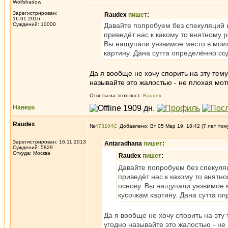
Wolfshadow
Зарегистрирован:
Raudex
пишет
:
16.01.2016
Суждений: 10000
Давайте попробуем без спекуляций н
приведёт нас к какому то внятному 
Вы нащупали уязвимое место в моих 
картину. Дана сутта определённо со
Да я вообще не хочу спорить на эту тему
называйте это жалостью - не плохая мо
Ответы на этот пост:
Raudex
Наверх
Raudex
№
473104
Добавлено: Вт 05 Мар 19, 18:42 (7 лет том
Зарегистрирован: 16.11.2013
Antaradhana
пишет
:
Суждений: 5829
Откуда: Москва
Raudex
пишет
:
Давайте попробуем без спекуляц
приведёт нас к какому то внятн
основу. Вы нащупали уязвимое м
кусочкам картину. Дана сутта о
Да я вообще не хочу спорить на эту 
угодно называйте это жалостью - не