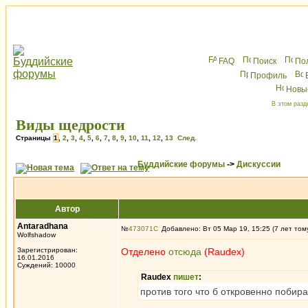
FAQ
Поиск
По
Профиль
Новы
В этом разд
Виды щедрости
Страницы
1
,
2
,
3
,
4
,
5
,
6
,
7
,
8
,
9
,
10
,
11
,
12
,
13
След.
Буддийские форумы
->
Дискуссии
Автор
Antaradhana
№
473071
Добавлено: Вт 05 Мар 19, 15:25 (7 лет том
Wolfshadow
Зарегистрирован:
Отделено
отсюда
(Raudex)
16.01.2016
Суждений: 10000
Raudex
пишет
:
против того что б откровенно побира