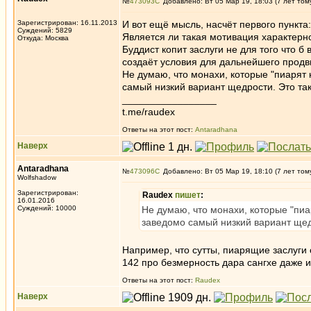
№
473093
Добавлено: Вт 05 Мар 19, 18:03 (7 лет том
Зарегистрирован: 16.11.2013
И вот ещё мысль, насчёт первого пункта
Суждений: 5829
Является ли такая мотивация характерно
Откуда: Москва
Буддист копит заслуги не для того что 
создаёт условия для дальнейшего прод
Не думаю, что монахи, которые "пиарят 
самый низкий вариант щедрости. Это та
_________________
t.me/raudex
Ответы на этот пост:
Antaradhana
Наверх
Antaradhana
№
473096
Добавлено: Вт 05 Мар 19, 18:10 (7 лет том
Wolfshadow
Зарегистрирован:
Raudex
пишет
:
16.01.2016
Суждений: 10000
Не думаю, что монахи, которые "пиа
заведомо самый низкий вариант щед
Например, что сутты, пиарящие заслуги
142 про безмерность дара сангхе даже и
Ответы на этот пост:
Raudex
Наверх