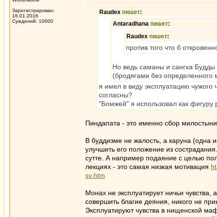
Зарегистрирован:
Raudex
пишет
:
16.01.2016
Суждений: 10000
Antaradhana
пишет
:
Raudex
пишет
:
против того что б откровенн
Но ведь саманы и сангха Будды
(бродягами без определенного м
я имел в виду эксплуатацию чужого 
согласны?
"Бомжей" я использовал как фигуру 
Пиндапата - это именно сбор милостын
В буддизме не жалость, а каруна (одна и
улучшить его положение из сострадания.
сутте. А например подаяние с целью пол
лекциях - это самая низкая мотивация
h
sv.htm
Монах не эксплуатирует ничьи чувства,
совершить благие деяния, никого не пр
Эксплуатируют чувства в нищенской маф