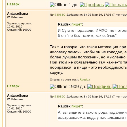
Наверх
Antaradhana
№
473083
Добавлено: Вт 05 Мар 19, 17:03 (7 лет том
Wolfshadow
Зарегистрирован:
Raudex
пишет
:
16.01.2016
Суждений: 10000
И Сугате подавали, ИМХО, не потому
б он "не был таким, как сейчас".
Так я и говорю, что такая мотивация при 
человеку помочь, чтобы он не голодал, а
более лучшем положении, но мысленно ст
При этом не обязательно там какие-то т
побираться, а пища - это необходимость
каруну.
Ответы на этот пост:
Raudex
Наверх
Antaradhana
№
473085
Добавлено: Вт 05 Мар 19, 17:17 (7 лет том
Wolfshadow
Зарегистрирован:
Raudex
пишет
:
16.01.2016
Суждений: 10000
А, вы видите в такого рода подаянии
выстраеваема, ведь у нас алкашам п