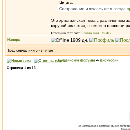
Цитата:
Сострадание и жалось же я всегда
п
Это христианская тема с различением жа
каруной является, возможно провести ра
Ответы на этот пост:
Рената Скот
,
Raudex
Наверх
Тред сейчас никто не читает.
Буддийские форумы
->
Дискуссии
Страница
1
из
13
За информацию, размещённую на сайте пол
Мощь пх