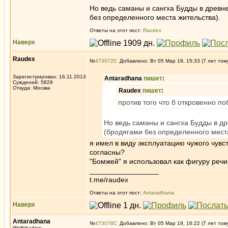
Но ведь саманы и сангха Будды в древн
без определенного места жительства).
Ответы на этот пост:
Raudex
Наверх
Raudex
№
473072
Добавлено: Вт 05 Мар 19, 15:33 (7 лет том
Зарегистрирован: 16.11.2013
Antaradhana
пишет
:
Суждений: 5829
Откуда: Москва
Raudex
пишет
:
против того что б откровенно по
Но ведь саманы и сангха Будды в д
(бродягами без определенного места
я имел в виду эксплуатацию чужого чувс
согласны?
"Бомжей" я использовал как фигуру речи
_________________
t.me/raudex
Ответы на этот пост:
Antaradhana
Наверх
Antaradhana
№
473078
Добавлено: Вт 05 Мар 19, 16:22 (7 лет том
Wolfshadow