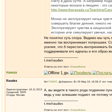
счету в Дана сутте. А например под
некоторые монахи в лекциях - это с
http://www.theravada.ru/Teaching/Can
Монах не эксплуатирует ничьи чувс
совершить благие деяния, никого н
Эксплуатируют чувства в нищенской
историю или симулируют увечья, на
Не понятно суть спора. Видимо мы чуть 
именно так воспринимает попрошаек. Со
усилия, что б перестать воспринимать б
поддерживали его идеалы и его образ жиз
_________________
t.me/raudex
Ответы на этот пост:
Antaradhana
Наверх
Raudex
№
473082
Добавлено: Вт 05 Мар 19, 16:58 (7 лет том
Зарегистрирован: 16.11.2013
А, вы видите в такого рода подаянии пун
Суждений: 5829
ведь у нас алкашам подают, не потому чт
Откуда: Москва
_________________
t.me/raudex
Ответы на этот пост:
Antaradhana