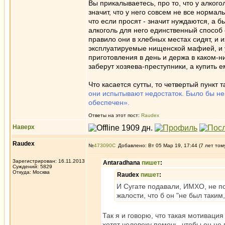
Вы прикалываетесь, про то, что у алкого
значит, что у него совсем не все нормал
что если просят - значит нуждаются, а б
алкоголь для него единственный способ
правило они в хлебных местах сидят, и и
эксплуатируемые нищенской мафией, и у
приготовления в день и держа в каком-ни
заберут хозяева-преступники, а купить е
Что касается сутты, то четвертый пункт 
они испытывают недостаток. Было бы не
обеспечен».
Ответы на этот пост:
Raudex
Наверх
Raudex
№
473090
Добавлено: Вт 05 Мар 19, 17:44 (7 лет том
Зарегистрирован: 16.11.2013
Antaradhana
пишет
:
Суждений: 5829
Откуда: Москва
Raudex
пишет
:
И Сугате подавали, ИМХО, не по
жалости, что б он "не был таким,
Так я и говорю, что такая мотивация 
хотят человеку помочь, чтобы он не 