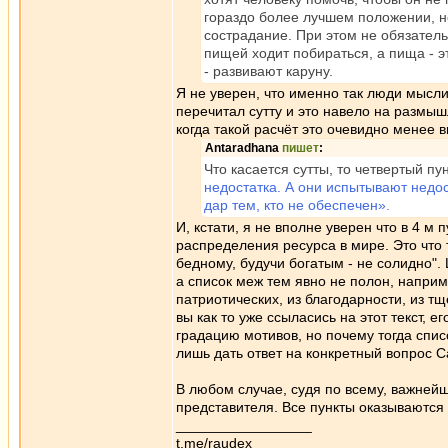
гораздо более лучшем положении, но
сострадание. При этом не обязатель
пищей ходит побираться, а пища - э
- развивают каруну.
Я не уверен, что именно так люди мысли
перечитал сутту и это навело на размышл
когда такой расчёт это очевидно менее 
Antaradhana
пишет
:
Что касается сутты, то четвертый пу
недостатка. А они испытывают недо
дар тем, кто не обеспечен».
И, кстати, я не вполне уверен что в 4 м
распределения ресурса в мире. Это что 
бедному, будучи богатым - не солидно".
а список меж тем явно не полон, наприм
патриотических, из благодарности, из тщ
вы как то уже ссыласись на этот текст, 
градацию мотивов, но почему тогда спис
лишь дать ответ на конкретный вопрос С
В любом случае, судя по всему, важней
представителя. Все пункты оказываются 
_________________
t.me/raudex