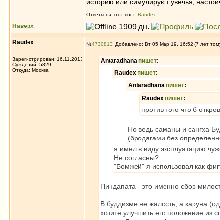
историю или симулируют увечья, настой
Ответы на этот пост:
Raudex
Наверх
Raudex
№
473081
Добавлено: Вт 05 Мар 19, 16:52 (7 лет том
Зарегистрирован: 16.11.2013
Antaradhana
пишет
:
Суждений: 5829
Откуда: Москва
Raudex
пишет
:
Antaradhana
пишет
:
Raudex
пишет
:
против того что б откро
Но ведь саманы и сангха Бу
(бродягами без определенно
я имел в виду эксплуатацию чуж
Не согласны?
"Бомжей" я использовал как фиг
Пиндапата - это именно сбор мило
В буддизме не жалость, а каруна (од
хотите улучшить его положение из с